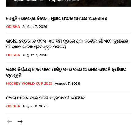
ତେଜୁଛି ରେଭେନ୍ସା ବିବାଦ : ମୁଖ୍ୟ ଫାଟକ ଆଗରେ ଆନ୍ଦୋଳନ
ODISHA
August 7, 2026
ଜାତୀୟ ହସ୍ତତନ୍ତ ଦିବସ :୪୦ କିମି ଦୂରରେ ଥିବା କର୍ଡୋଲା ଗାଁ ଏବେ ବୁଣାକାର
ଗାଁ ଭାବେ ପାଇଛି ସ୍ବତନ୍ତ୍ର ପରିଚୟ
ODISHA
August 7, 2026
ଲଗ୍ନ ନିର୍ଣ୍ଣୟ ହେବା ପରେ ଆଜିଠୁ ଘରେ ଘରେ ଆରମ୍ଭ ହୋଇଛି ନୁଆଁଖାଇ
ପ୍ରସ୍ତୁତି
HOCKEY WORLD CUP 2023
August 7, 2026
ଖୋଲା ଆକାଶ ତଳେ ପଡିଛି ଏକ୍ସପାଏରୀ ମେଡିସିନ
ODISHA
August 6, 2026