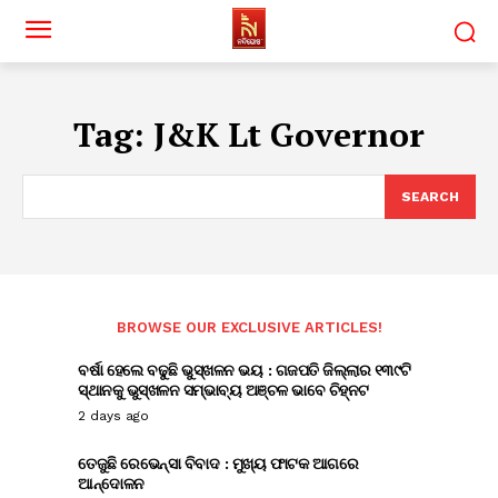
Tag:
J&K Lt Governor
SEARCH
BROWSE OUR EXCLUSIVE ARTICLES!
ବର୍ଷା ହେଲେ ବଢୁଛି ଭୁସ୍ଖଳନ ଭୟ : ଗଜପତି ଜିଲ୍ଲାର ୧୩୯ଟି
ସ୍ଥାନକୁ ଭୁସ୍ଖଳନ ସମ୍ଭାବ୍ୟ ଅଞ୍ଚଳ ଭାବେ ଚିହ୍ନଟ
2 days ago
ତେଜୁଛି ରେଭେନ୍ସା ବିବାଦ : ମୁଖ୍ୟ ଫାଟକ ଆଗରେ
ଆନ୍ଦୋଳନ