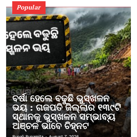
Popular
ବର୍ଷା ହେଲେ ବଢୁଛି ଭୁସ୍ଖଳନ
ଭୟ : ଗଜପତି ଜିଲ୍ଲାର ୧୩୯ଟି
ସ୍ଥାନକୁ ଭୁସ୍ଖଳନ ସମ୍ଭାବ୍ୟ
ଅଞ୍ଚଳ ଭାବେ ଚିହ୍ନଟ
Rupali Rupamita
-
August 7, 2026