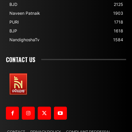
BJD
2125
Naveen Patnaik
1903
PURI
1718
BJP
1618
NandighoshaTv
1584
CONTACT US
CONTACT
PRIVACY POLICY
COMPLAINT REDRESSAL