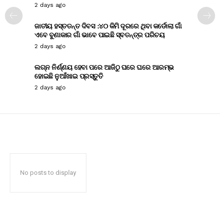
2 days ago
ଜାତୀୟ ହସ୍ତତନ୍ତ ଦିବସ :୪୦ କିମି ଦୂରରେ ଥିବା କର୍ଡୋଲା ଗାଁ
ଏବେ ବୁଣାକାର ଗାଁ ଭାବେ ପାଇଛି ସ୍ବତନ୍ତ୍ର ପରିଚୟ
2 days ago
ଲଗ୍ନ ନିର୍ଣ୍ଣୟ ହେବା ପରେ ଆଜିଠୁ ଘରେ ଘରେ ଆରମ୍ଭ
ହୋଇଛି ନୁଆଁଖାଇ ପ୍ରସ୍ତୁତି
2 days ago
No posts to display