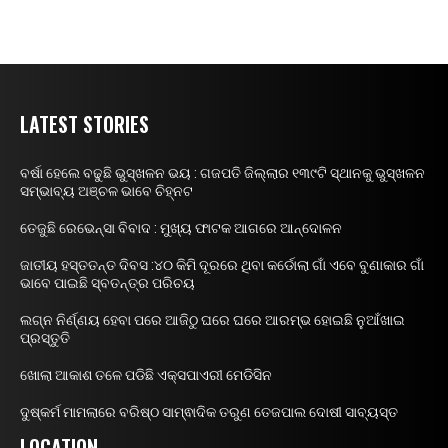
LATEST STORIES
ବର୍ଷା ହେଲେ ବଢୁଛି ଭୁସ୍ଖଳନ ଭୟ : ଗଜପତି ଜିଲ୍ଲାର ୧୩୯ଟି ସ୍ଥାନକୁ ଭୁସ୍ଖଳନ
ସମ୍ଭାବ୍ୟ ଅଞ୍ଚଳ ଭାବେ ଚିହ୍ନଟ
ତେଜୁଛି ରେଭେନ୍ସା ବିବାଦ : ମୁଖ୍ୟ ଫାଟକ ଆଗରେ ଆନ୍ଦୋଳନ
ଜାତୀୟ ହସ୍ତତନ୍ତ ଦିବସ :୪୦ କିମି ଦୂରରେ ଥିବା କର୍ଡୋଲା ଗାଁ ଏବେ ବୁଣାକାର ଗାଁ
ଭାବେ ପାଇଛି ସ୍ବତନ୍ତ୍ର ପରିଚୟ
ଲଗ୍ନ ନିର୍ଣ୍ଣୟ ହେବା ପରେ ଆଜିଠୁ ଘରେ ଘରେ ଆରମ୍ଭ ହୋଇଛି ନୁଆଁଖାଇ
ପ୍ରସ୍ତୁତି
ଖୋଲା ଆକାଶ ତଳେ ପଡିଛି ଏକ୍ସପାଏରୀ ମେଡିସିନ
ଦୁଷ୍କର୍ମ ମାମଲାରେ ବରିଷ୍ଠ ସାମ୍ଵାଦିକ ତରୁଣ ତେଜପାଲ ଦୋଷୀ ସାବ୍ୟସ୍ତ
LOCATION