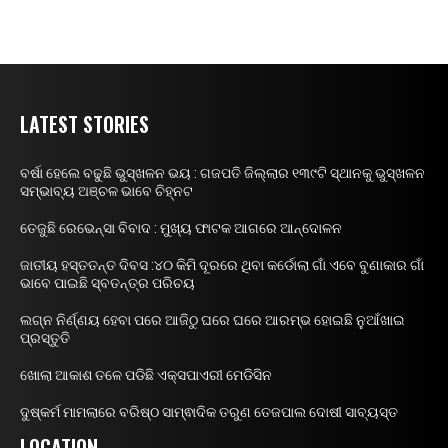
LATEST STORIES
ବର୍ଷା ହେଲେ ବଢୁଛି ଭୁସ୍ଖଳନ ଭୟ : ଗଜପତି ଜିଲ୍ଲାର ୧୩୯ଟି ସ୍ଥାନକୁ ଭୁସ୍ଖଳନ
ସମ୍ଭାବ୍ୟ ଅଞ୍ଚଳ ଭାବେ ଚିହ୍ନଟ
ତେଜୁଛି ରେଭେନ୍ସା ବିବାଦ : ମୁଖ୍ୟ ଫାଟକ ଆଗରେ ଆନ୍ଦୋଳନ
ଜାତୀୟ ହସ୍ତତନ୍ତ ଦିବସ :୪୦ କିମି ଦୂରରେ ଥିବା କର୍ଡୋଲା ଗାଁ ଏବେ ବୁଣାକାର ଗାଁ
ଭାବେ ପାଇଛି ସ୍ବତନ୍ତ୍ର ପରିଚୟ
ଲଗ୍ନ ନିର୍ଣ୍ଣୟ ହେବା ପରେ ଆଜିଠୁ ଘରେ ଘରେ ଆରମ୍ଭ ହୋଇଛି ନୁଆଁଖାଇ
ପ୍ରସ୍ତୁତି
ଖୋଲା ଆକାଶ ତଳେ ପଡିଛି ଏକ୍ସପାଏରୀ ମେଡିସିନ
ଦୁଷ୍କର୍ମ ମାମଲାରେ ବରିଷ୍ଠ ସାମ୍ଵାଦିକ ତରୁଣ ତେଜପାଲ ଦୋଷୀ ସାବ୍ୟସ୍ତ
LOCATION