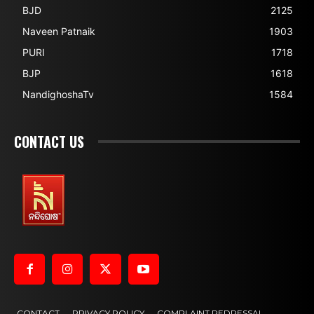
BJD
2125
Naveen Patnaik
1903
PURI
1718
BJP
1618
NandighoshaTv
1584
CONTACT US
CONTACT
PRIVACY POLICY
COMPLAINT REDRESSAL