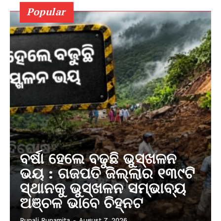
Popular
ବର୍ଷା ହେଲେ ବଢୁଛି ଭୁସ୍ଖଳନ
ଭୟ : ଗଜପତି ଜିଲ୍ଲାର ୧୩୯ଟି
ସ୍ଥାନକୁ ଭୁସ୍ଖଳନ ସମ୍ଭାବ୍ୟ
ଅଞ୍ଚଳ ଭାବେ ଚିହ୍ନଟ
Rupali Rupamita
-
August 7, 2026