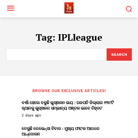
Tag:
IPLleague
SEARCH
BROWSE OUR EXCLUSIVE ARTICLES!
ବର୍ଷା ହେଲେ ବଢୁଛି ଭୁସ୍ଖଳନ ଭୟ : ଗଜପତି ଜିଲ୍ଲାର ୧୩୯ଟି
ସ୍ଥାନକୁ ଭୁସ୍ଖଳନ ସମ୍ଭାବ୍ୟ ଅଞ୍ଚଳ ଭାବେ ଚିହ୍ନଟ
2 days ago
ତେଜୁଛି ରେଭେନ୍ସା ବିବାଦ : ମୁଖ୍ୟ ଫାଟକ ଆଗରେ
ଆନ୍ଦୋଳନ