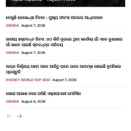
ତେଜୁଛି ରେଭେନ୍ସା ବିବାଦ : ମୁଖ୍ୟ ଫାଟକ ଆଗରେ ଆନ୍ଦୋଳନ
ODISHA
August 7, 2026
ଜାତୀୟ ହସ୍ତତନ୍ତ ଦିବସ :୪୦ କିମି ଦୂରରେ ଥିବା କର୍ଡୋଲା ଗାଁ ଏବେ ବୁଣାକାର
ଗାଁ ଭାବେ ପାଇଛି ସ୍ବତନ୍ତ୍ର ପରିଚୟ
ODISHA
August 7, 2026
ଲଗ୍ନ ନିର୍ଣ୍ଣୟ ହେବା ପରେ ଆଜିଠୁ ଘରେ ଘରେ ଆରମ୍ଭ ହୋଇଛି ନୁଆଁଖାଇ
ପ୍ରସ୍ତୁତି
HOCKEY WORLD CUP 2023
August 7, 2026
ଖୋଲା ଆକାଶ ତଳେ ପଡିଛି ଏକ୍ସପାଏରୀ ମେଡିସିନ
ODISHA
August 6, 2026