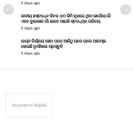
2 days ago
ଜାତୀୟ ହସ୍ତତନ୍ତ ଦିବସ :୪୦ କିମି ଦୂରରେ ଥିବା କର୍ଡୋଲା ଗାଁ
ଏବେ ବୁଣାକାର ଗାଁ ଭାବେ ପାଇଛି ସ୍ବତନ୍ତ୍ର ପରିଚୟ
2 days ago
ଲଗ୍ନ ନିର୍ଣ୍ଣୟ ହେବା ପରେ ଆଜିଠୁ ଘରେ ଘରେ ଆରମ୍ଭ
ହୋଇଛି ନୁଆଁଖାଇ ପ୍ରସ୍ତୁତି
2 days ago
No posts to display