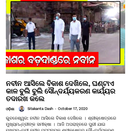
ନବୀନ ଆସିଲେ ବିକାଶ ଦେଖିଲେ, ଘଣ୍ଟାଏ
କାଳ ବୁଲି ବୁଲି ସୌନ୍ଦର୍ଯ୍ୟକରଣ କାର୍ଯ୍ୟର
ତଦାରଖ କଲେ
Sitakanta Dash
-
October 17, 2020
ଓଡ଼ିଶା
ଭୁବନେଶ୍ୱର: ନବୀନ ଆସିଲେ ବିକାଶ ଦେଖିଲେ । ଶ୍ରୀକ୍ଷେତ୍ରରେ
ମୁଖ୍ୟମନ୍ତ୍ରୀଙ୍କ ସମୀକ୍ଷା । ଆଜି ଅପରାହ୍ନରେ ପୁରୀ ଯାଇ
ମୁଖ୍ୟମନ୍ତ୍ରୀ ନବୀନ ପଟ୍ଟନାୟକ ଶ୍ରୀକ୍ଷେତ୍ର ସୌନ୍ଦର୍ଯ୍ୟକରଣ