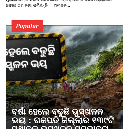
କାମର ସମୀକ୍ଷା କରିଛନ୍ତି । ଅଚାନକ...
Popular
ବର୍ଷା ହେଲେ ବଢୁଛି ଭୁସ୍ଖଳନ
ଭୟ : ଗଜପତି ଜିଲ୍ଲାର ୧୩୯ଟି
ସ୍ଥାନକୁ ଭୁସ୍ଖଳନ ସମ୍ଭାବ୍ୟ