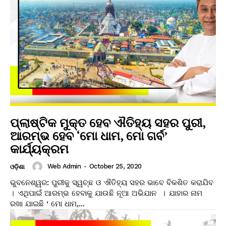
ପ୍ଲାଷ୍ଟିକ ମୁକ୍ତ ହେବ ଐତିହ୍ୟ ସହର ପୁରୀ,
ଆରମ୍ଭ ହେବ ‘ମୋ ଧାମ, ମୋ ଗର୍ବ’
କାର୍ଯ୍ୟକ୍ରମ
Web Admin
-
October 25, 2020
ଓଡ଼ିଶା
ଭୁବନେଶ୍ୱର: ପୁରୀକୁ ସ୍ୱଚ୍ଛ ଓ ଐତିହ୍ୟ ସହର ଭାବେ ବିକଶିତ କରାଯିବ
। ଏଥିପାଇଁ ଆରମ୍ଭ ହେବାକୁ ଯାଉଛି ନୂଆ ଅଭିଯାନ । ଯାହାର ନାମ
ରଖା ଯାଇଛି ‘ ମୋ ଧାମ,...