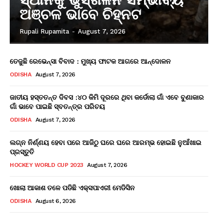
ଅଞ୍ଚଳ ଭାବେ ଚିହ୍ନଟ
Rupali Rupamita
-
August 7, 2026
ତେଜୁଛି ରେଭେନ୍ସା ବିବାଦ : ମୁଖ୍ୟ ଫାଟକ ଆଗରେ ଆନ୍ଦୋଳନ
ODISHA
August 7, 2026
ଜାତୀୟ ହସ୍ତତନ୍ତ ଦିବସ :୪୦ କିମି ଦୂରରେ ଥିବା କର୍ଡୋଲା ଗାଁ ଏବେ ବୁଣାକାର
ଗାଁ ଭାବେ ପାଇଛି ସ୍ବତନ୍ତ୍ର ପରିଚୟ
ODISHA
August 7, 2026
ଲଗ୍ନ ନିର୍ଣ୍ଣୟ ହେବା ପରେ ଆଜିଠୁ ଘରେ ଘରେ ଆରମ୍ଭ ହୋଇଛି ନୁଆଁଖାଇ
ପ୍ରସ୍ତୁତି
HOCKEY WORLD CUP 2023
August 7, 2026
ଖୋଲା ଆକାଶ ତଳେ ପଡିଛି ଏକ୍ସପାଏରୀ ମେଡିସିନ
ODISHA
August 6, 2026