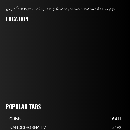
ଦୁଷ୍କର୍ମ ମାମଲାରେ ବରିଷ୍ଠ ସାମ୍ଵାଦିକ ତରୁଣ ତେଜପାଲ ଦୋଷୀ ସାବ୍ୟସ୍ତ
LOCATION
POPULAR TAGS
Odisha
16411
NANDIGHOSHA TV
5792