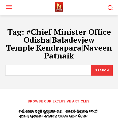
Tag:
#Chief Minister Office
Odisha|Baladevjew
Temple|Kendrapara|Naveen
Patnaik
SEARCH
BROWSE OUR EXCLUSIVE ARTICLES!
ବର୍ଷା ହେଲେ ବଢୁଛି ଭୁସ୍ଖଳନ ଭୟ : ଗଜପତି ଜିଲ୍ଲାର ୧୩୯ଟି
ସ୍ଥାନକୁ ଭୁସ୍ଖଳନ ସମ୍ଭାବ୍ୟ ଅଞ୍ଚଳ ଭାବେ ଚିହ୍ନଟ