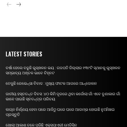
LATEST STORIES
ବର୍ଷା ହେଲେ ବଢୁଛି ଭୁସ୍ଖଳନ ଭୟ : ଗଜପତି ଜିଲ୍ଲାର ୧୩୯ଟି ସ୍ଥାନକୁ ଭୁସ୍ଖଳନ
ସମ୍ଭାବ୍ୟ ଅଞ୍ଚଳ ଭାବେ ଚିହ୍ନଟ
ତେଜୁଛି ରେଭେନ୍ସା ବିବାଦ : ମୁଖ୍ୟ ଫାଟକ ଆଗରେ ଆନ୍ଦୋଳନ
ଜାତୀୟ ହସ୍ତତନ୍ତ ଦିବସ :୪୦ କିମି ଦୂରରେ ଥିବା କର୍ଡୋଲା ଗାଁ ଏବେ ବୁଣାକାର ଗାଁ
ଭାବେ ପାଇଛି ସ୍ବତନ୍ତ୍ର ପରିଚୟ
ଲଗ୍ନ ନିର୍ଣ୍ଣୟ ହେବା ପରେ ଆଜିଠୁ ଘରେ ଘରେ ଆରମ୍ଭ ହୋଇଛି ନୁଆଁଖାଇ
ପ୍ରସ୍ତୁତି
ଖୋଲା ଆକାଶ ତଳେ ପଡିଛି ଏକ୍ସପାଏରୀ ମେଡିସିନ