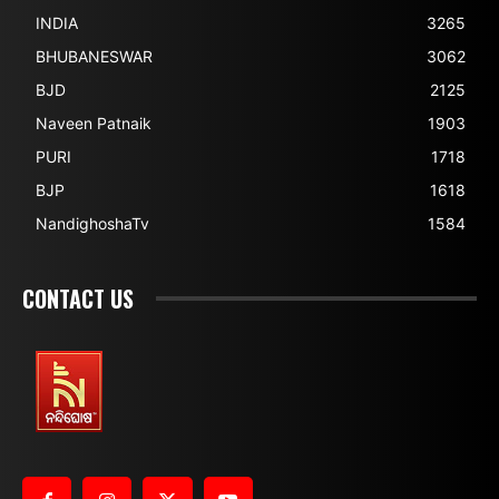
INDIA
3265
BHUBANESWAR
3062
BJD
2125
Naveen Patnaik
1903
PURI
1718
BJP
1618
NandighoshaTv
1584
CONTACT US