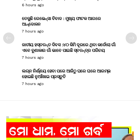
6 hours ago
ତେଜୁଛି ରେଭେନ୍ସା ବିବାଦ : ମୁଖ୍ୟ ଫାଟକ ଆଗରେ
ଆନ୍ଦୋଳନ
7 hours ago
ଜାତୀୟ ହସ୍ତତନ୍ତ ଦିବସ :୪୦ କିମି ଦୂରରେ ଥିବା କର୍ଡୋଲା ଗାଁ
ଏବେ ବୁଣାକାର ଗାଁ ଭାବେ ପାଇଛି ସ୍ବତନ୍ତ୍ର ପରିଚୟ
7 hours ago
ଲଗ୍ନ ନିର୍ଣ୍ଣୟ ହେବା ପରେ ଆଜିଠୁ ଘରେ ଘରେ ଆରମ୍ଭ
ହୋଇଛି ନୁଆଁଖାଇ ପ୍ରସ୍ତୁତି
7 hours ago