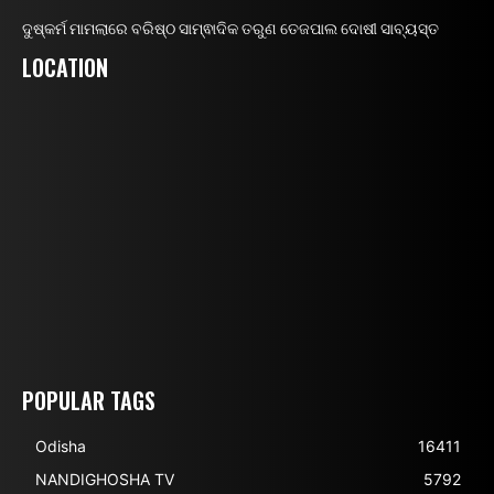
ଦୁଷ୍କର୍ମ ମାମଲାରେ ବରିଷ୍ଠ ସାମ୍ଵାଦିକ ତରୁଣ ତେଜପାଲ ଦୋଷୀ ସାବ୍ୟସ୍ତ
LOCATION
POPULAR TAGS
Odisha
16411
NANDIGHOSHA TV
5792