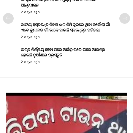
ଆନ୍ଦୋଳନ
2 days ago
ଜାତୀୟ ହସ୍ତତନ୍ତ ଦିବସ :୪୦ କିମି ଦୂରରେ ଥିବା କର୍ଡୋଲା ଗାଁ
ଏବେ ବୁଣାକାର ଗାଁ ଭାବେ ପାଇଛି ସ୍ବତନ୍ତ୍ର ପରିଚୟ
2 days ago
ଲଗ୍ନ ନିର୍ଣ୍ଣୟ ହେବା ପରେ ଆଜିଠୁ ଘରେ ଘରେ ଆରମ୍ଭ
ହୋଇଛି ନୁଆଁଖାଇ ପ୍ରସ୍ତୁତି
2 days ago