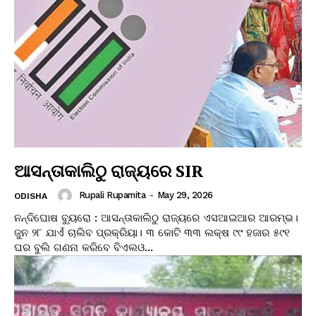
ଆସନ୍ତାକାଲିଠୁ ରାଜ୍ୟରେ SIR
Rupali Rupamita
-
May 29, 2026
ODISHA
ନନ୍ଦିଘୋଷ ବ୍ୟୁରୋ : ଆସନ୍ତାକାଲିଠୁ ରାଜ୍ୟରେ ଏସଆଇଆର ଆରମ୍ଭ।
ଜୁନ ୨୮ ଯାଏଁ ଚାଲିବ ପ୍ରକ୍ରିୟା। ୩ କୋଟି ୩୩ ଲକ୍ଷ ୯୯ ହଜାର ୫୯୧
ଘର ବୁଲି ଗଣନା କରିବେ ବିଏଲଓ...