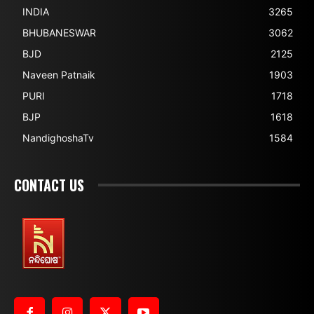
INDIA
3265
BHUBANESWAR
3062
BJD
2125
Naveen Patnaik
1903
PURI
1718
BJP
1618
NandighoshaTv
1584
CONTACT US