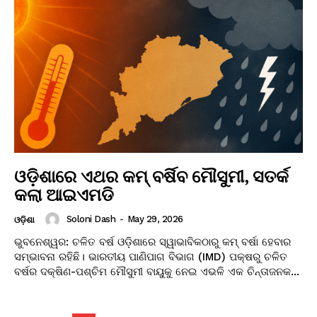
ଓଡ଼ିଶାରେ ଏଥର କମ୍ ବର୍ଷିବ ମୌସୁମୀ, ସତର୍କ
କଲା ଆଇଏମଡି
Soloni Dash
-
May 29, 2026
ଓଡ଼ିଶା
ଭୁବନେଶ୍ୱର: ଚଳିତ ବର୍ଷ ଓଡ଼ିଶାରେ ସ୍ୱାଭାବିକଠାରୁ କମ୍ ବର୍ଷା ହେବାର
ସମ୍ଭାବନା ରହିଛି। ଭାରତୀୟ ପାଣିପାଗ ବିଭାଗ (IMD) ପକ୍ଷରୁ ଚଳିତ
ବର୍ଷର ଦକ୍ଷିଣ-ପଶ୍ଚିମ ମୌସୁମୀ ବାୟୁକୁ ନେଇ ଏଭଳି ଏକ ଚିନ୍ତାଜନକ...