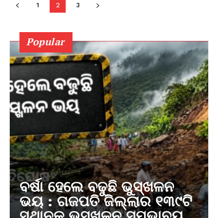
1
2
3
Popular
ବର୍ଷା ହେଲେ ବଢୁଛି ଭୁସ୍ଖଳନ
ଭୟ : ଗଜପତି ଜିଲ୍ଲାର ୧୩୯ଟି
ସ୍ଥାନକୁ ଭୁସ୍ଖଳନ ସମ୍ଭାବ୍ୟ