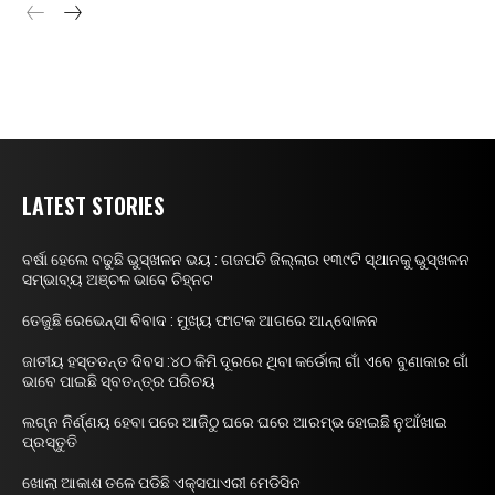
LATEST STORIES
ବର୍ଷା ହେଲେ ବଢୁଛି ଭୁସ୍ଖଳନ ଭୟ : ଗଜପତି ଜିଲ୍ଲାର ୧୩୯ଟି ସ୍ଥାନକୁ ଭୁସ୍ଖଳନ
ସମ୍ଭାବ୍ୟ ଅଞ୍ଚଳ ଭାବେ ଚିହ୍ନଟ
ତେଜୁଛି ରେଭେନ୍ସା ବିବାଦ : ମୁଖ୍ୟ ଫାଟକ ଆଗରେ ଆନ୍ଦୋଳନ
ଜାତୀୟ ହସ୍ତତନ୍ତ ଦିବସ :୪୦ କିମି ଦୂରରେ ଥିବା କର୍ଡୋଲା ଗାଁ ଏବେ ବୁଣାକାର ଗାଁ
ଭାବେ ପାଇଛି ସ୍ବତନ୍ତ୍ର ପରିଚୟ
ଲଗ୍ନ ନିର୍ଣ୍ଣୟ ହେବା ପରେ ଆଜିଠୁ ଘରେ ଘରେ ଆରମ୍ଭ ହୋଇଛି ନୁଆଁଖାଇ
ପ୍ରସ୍ତୁତି
ଖୋଲା ଆକାଶ ତଳେ ପଡିଛି ଏକ୍ସପାଏରୀ ମେଡିସିନ