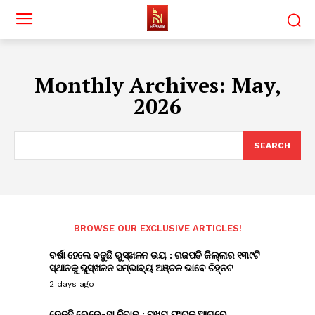
Monthly Archives: May,
2026
SEARCH
BROWSE OUR EXCLUSIVE ARTICLES!
ବର୍ଷା ହେଲେ ବଢୁଛି ଭୁସ୍ଖଳନ ଭୟ : ଗଜପତି ଜିଲ୍ଲାର ୧୩୯ଟି
ସ୍ଥାନକୁ ଭୁସ୍ଖଳନ ସମ୍ଭାବ୍ୟ ଅଞ୍ଚଳ ଭାବେ ଚିହ୍ନଟ
2 days ago
ତେଜୁଛି ରେଭେନ୍ସା ବିବାଦ : ମୁଖ୍ୟ ଫାଟକ ଆଗରେ