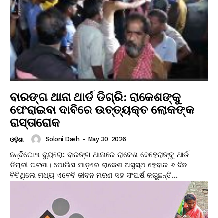
ବାରଙ୍ଗ ଥାନା ଥାର୍ଡ ଡିଗ୍ରି: ରାକେଶଙ୍କୁ
ଫେରାଇବା ଦାବିରେ ଉତ୍ତ୍ୟକ୍ତ ଲୋକଙ୍କ
ରାସ୍ତାରୋକ
Soloni Dash
-
May 30, 2026
ଓଡ଼ିଶା
ନନ୍ଦିଘୋଷ ବ୍ୟୁରୋ: ବାରଙ୍ଗ ଥାନାରେ ରାକେଶ ବେହେରାଙ୍କୁ ଥାର୍ଡ
ଡିଗ୍ରୀ ଘଟଣା। ପୋଲିସ ମାଡ଼ରେ ରାକେଶ ଅସୁସ୍ଥ ହେବାର ୬ ଦିନ
ବିତିଥିଲେ ମଧ୍ୟ ଏବେବି ଜୀବନ ମରଣ ସହ ସଂଘର୍ଷ କରୁଛନ୍ତି...