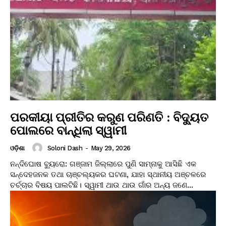
ପରକୀୟା ପ୍ରୀତିର କରୁଣ ପରିଣତି : ବିଦ୍ୟୁତ
ପୋଲରେ ବାନ୍ଧିଲା ସ୍ୱାମୀ
Soloni Dash
-
May 29, 2026
ଓଡ଼ିଶା
ନନ୍ଦିଘୋଷ ବ୍ୟୁରୋ: ଗଞ୍ଜାମ ଜିଲ୍ଲାରେ ପୁଣି ସାମ୍ନାକୁ ଆସିଛି ଏକ
ସନ୍ଦେହଜନକ ତଥା ଚାଞ୍ଚଲ୍ୟକର ଘଟଣା, ଯାହା ସ୍ଥାନୀୟ ଅଞ୍ଚଳରେ
ଚର୍ଚ୍ଚାର ବିଷୟ ପାଲଟିଛି। ସ୍ୱାମୀ ଥାଉ ଥାଉ ଗାଁର ଅନ୍ୟ ଜଣେ...