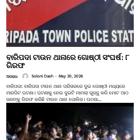
ବାରିପଦା ଟାଉନ ଥାନାରେ ଗୋଷ୍ଠୀ ସଂଘର୍ଷ: ୮
ଗିରଫ
Soloni Dash
-
May 30, 2026
ଅପରାଧ
ବାରିପଦା: ବାରିପଦା ଟାଉନ ଥାନା ପରିସରରେ ଦୁଇ ଗୋଷ୍ଠୀ ମଧ୍ୟରେ
ମାରପିଟ ଘଟଣା। ଘଟଣାକୁ ନେଇ ଦୁଇଟି ମାମଲା ରୁଜ୍ଜୁ କରି ମୋଟ ଆଠ
ଜଣଙ୍କୁ ଗିରଫ କରିଛି ଟାଉନ ଥାନା ପୋଲିସ। ଘଟଣା...