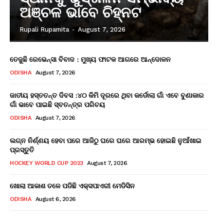
ଅଞ୍ଚଳ ଭାବେ ଚିହ୍ନଟ
Rupali Rupamita
-
August 7, 2026
ତେଜୁଛି ରେଭେନ୍ସା ବିବାଦ : ମୁଖ୍ୟ ଫାଟକ ଆଗରେ ଆନ୍ଦୋଳନ
ODISHA
August 7, 2026
ଜାତୀୟ ହସ୍ତତନ୍ତ ଦିବସ :୪୦ କିମି ଦୂରରେ ଥିବା କର୍ଡୋଲା ଗାଁ ଏବେ ବୁଣାକାର
ଗାଁ ଭାବେ ପାଇଛି ସ୍ବତନ୍ତ୍ର ପରିଚୟ
ODISHA
August 7, 2026
ଲଗ୍ନ ନିର୍ଣ୍ଣୟ ହେବା ପରେ ଆଜିଠୁ ଘରେ ଘରେ ଆରମ୍ଭ ହୋଇଛି ନୁଆଁଖାଇ
ପ୍ରସ୍ତୁତି
HOCKEY WORLD CUP 2023
August 7, 2026
ଖୋଲା ଆକାଶ ତଳେ ପଡିଛି ଏକ୍ସପାଏରୀ ମେଡିସିନ
ODISHA
August 6, 2026