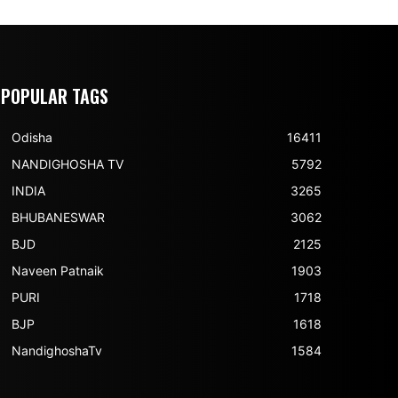
POPULAR TAGS
Odisha
16411
NANDIGHOSHA TV
5792
INDIA
3265
BHUBANESWAR
3062
BJD
2125
Naveen Patnaik
1903
PURI
1718
BJP
1618
NandighoshaTv
1584