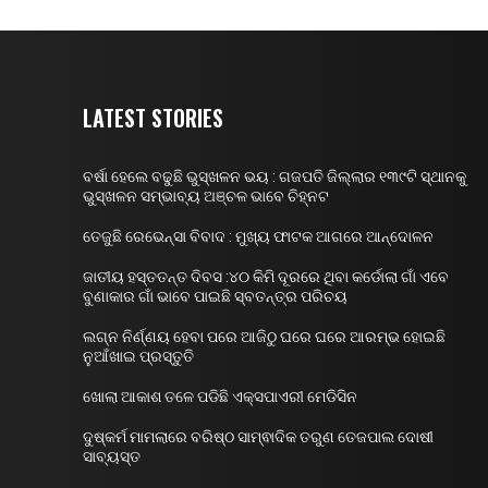
LATEST STORIES
ବର୍ଷା ହେଲେ ବଢୁଛି ଭୁସ୍ଖଳନ ଭୟ : ଗଜପତି ଜିଲ୍ଲାର ୧୩୯ଟି ସ୍ଥାନକୁ
ଭୁସ୍ଖଳନ ସମ୍ଭାବ୍ୟ ଅଞ୍ଚଳ ଭାବେ ଚିହ୍ନଟ
ତେଜୁଛି ରେଭେନ୍ସା ବିବାଦ : ମୁଖ୍ୟ ଫାଟକ ଆଗରେ ଆନ୍ଦୋଳନ
ଜାତୀୟ ହସ୍ତତନ୍ତ ଦିବସ :୪୦ କିମି ଦୂରରେ ଥିବା କର୍ଡୋଲା ଗାଁ ଏବେ
ବୁଣାକାର ଗାଁ ଭାବେ ପାଇଛି ସ୍ବତନ୍ତ୍ର ପରିଚୟ
ଲଗ୍ନ ନିର୍ଣ୍ଣୟ ହେବା ପରେ ଆଜିଠୁ ଘରେ ଘରେ ଆରମ୍ଭ ହୋଇଛି
ନୁଆଁଖାଇ ପ୍ରସ୍ତୁତି
ଖୋଲା ଆକାଶ ତଳେ ପଡିଛି ଏକ୍ସପାଏରୀ ମେଡିସିନ
ଦୁଷ୍କର୍ମ ମାମଲାରେ ବରିଷ୍ଠ ସାମ୍ଵାଦିକ ତରୁଣ ତେଜପାଲ ଦୋଷୀ
ସାବ୍ୟସ୍ତ