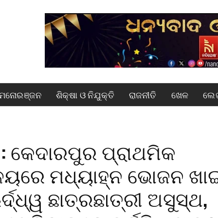
ମନୋରଞ୍ଜନ
ଶିକ୍ଷା ଓ ନିଯୁକ୍ତି
ରାଜନୀତି
ଖେଳ
ଲେଖ
: କେଦାରପୁର ପ୍ରାଥମିକ
ାଳୟରେ ମଧ୍ୟାହ୍ନ ଭୋଜନ ଖା
୍ଦ୍ଧ୍ୱ ଛାତ୍ରଛାତ୍ରୀ ଅସୁସ୍ଥ,