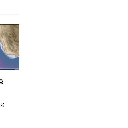
ଛି
ପଦ