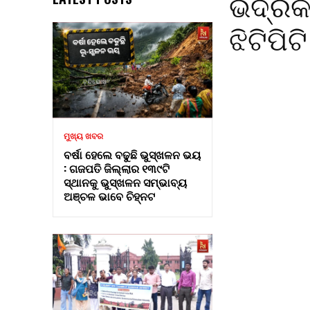
ଭଦ୍ରକ 
ଝିଟିପି
ମୁଖ୍ୟ ଖବର
ବର୍ଷା ହେଲେ ବଢୁଛି ଭୁସ୍ଖଳନ ଭୟ
: ଗଜପତି ଜିଲ୍ଲାର ୧୩୯ଟି
ସ୍ଥାନକୁ ଭୁସ୍ଖଳନ ସମ୍ଭାବ୍ୟ
ଅଞ୍ଚଳ ଭାବେ ଚିହ୍ନଟ