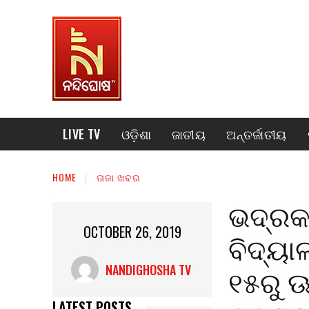
LIVE TV
ଓଡ଼ିଶା
ଜାତୀୟ
ଅନ୍ତର୍ଜାତୀୟ
HOME
ତାଜା ଖବର
ଭଦ୍ରକ
OCTOBER 26, 2019
ବିଦ୍ୟ
୧୫ରୁ ଊର
NANDIGHOSHA TV
LATEST POSTS