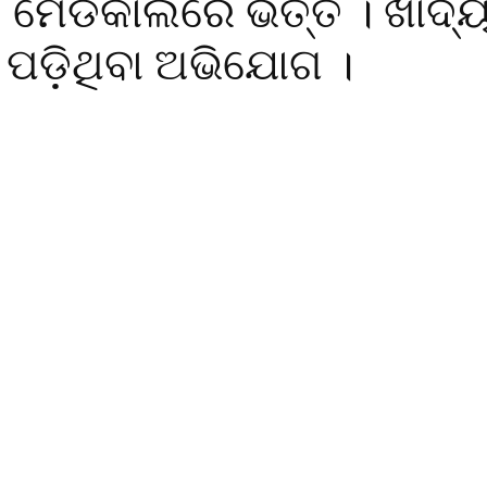
ମେଡିକାଲରେ ଭର୍ତ୍ତି । ଖାଦ୍
ଟି ପଡ଼ିଥିବା ଅଭିଯୋଗ ।