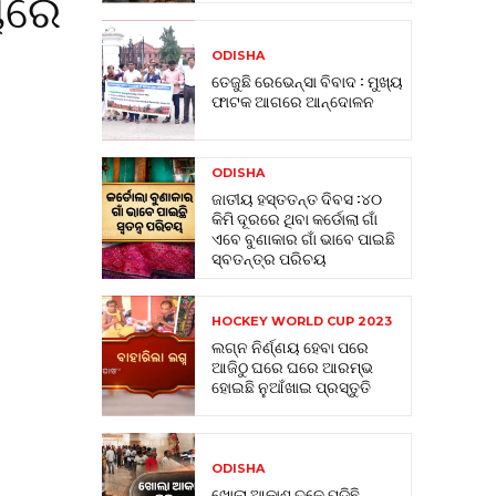
ୟରେ
ODISHA
ତେଜୁଛି ରେଭେନ୍ସା ବିବାଦ : ମୁଖ୍ୟ
ଫାଟକ ଆଗରେ ଆନ୍ଦୋଳନ
ODISHA
ଜାତୀୟ ହସ୍ତତନ୍ତ ଦିବସ :୪୦
କିମି ଦୂରରେ ଥିବା କର୍ଡୋଲା ଗାଁ
ଏବେ ବୁଣାକାର ଗାଁ ଭାବେ ପାଇଛି
ସ୍ବତନ୍ତ୍ର ପରିଚୟ
HOCKEY WORLD CUP 2023
ଲଗ୍ନ ନିର୍ଣ୍ଣୟ ହେବା ପରେ
ଆଜିଠୁ ଘରେ ଘରେ ଆରମ୍ଭ
ହୋଇଛି ନୁଆଁଖାଇ ପ୍ରସ୍ତୁତି
ODISHA
ଖୋଲା ଆକାଶ ତଳେ ପଡିଛି