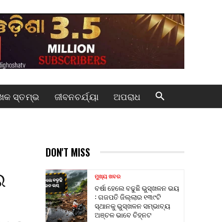
କ ସ୍ତମ୍ଭ
ଜୀବନଚର୍ଯ୍ୟା
ଅପରାଧ
DON'T MISS
ଇ
ମୁଖ୍ୟ ଖବର
ବର୍ଷା ହେଲେ ବଢୁଛି ଭୁସ୍ଖଳନ ଭୟ
: ଗଜପତି ଜିଲ୍ଲାର ୧୩୯ଟି
ସ୍ଥାନକୁ ଭୁସ୍ଖଳନ ସମ୍ଭାବ୍ୟ
ଅଞ୍ଚଳ ଭାବେ ଚିହ୍ନଟ