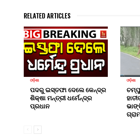
RELATED ARTICLES
ଓଡ଼ିଶା
ଓଡ଼ିଶା
ପଦରୁ ଇସ୍ତଫା ଦେଲେ କେନ୍ଦ୍ର
ଚମ୍ପ
ଶିକ୍ଷା ମନ୍ତ୍ରୀ ଧର୍ମେନ୍ଦ୍ର
ହାତୀ
ପ୍ରଧାନ
ଭାଙ୍
ଗ୍ରା