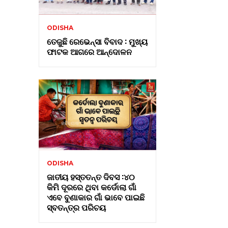
ODISHA
ତେଜୁଛି ରେଭେନ୍ସା ବିବାଦ : ମୁଖ୍ୟ
ଫାଟକ ଆଗରେ ଆନ୍ଦୋଳନ
ODISHA
ଜାତୀୟ ହସ୍ତତନ୍ତ ଦିବସ :୪୦
କିମି ଦୂରରେ ଥିବା କର୍ଡୋଲା ଗାଁ
ଏବେ ବୁଣାକାର ଗାଁ ଭାବେ ପାଇଛି
ସ୍ବତନ୍ତ୍ର ପରିଚୟ