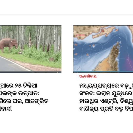
ଅନ୍ତର୍ଜାତୀୟ
ୁଆରେ ୨୫ ଟିକିଆ
ମଧ୍ୟପ୍ରାଚ୍ୟରେ ବଢ଼ୁ
ପଲଙ୍କ ଉତ୍ପାତ:
ସଂକଟ: ଇରାନ ଯୁଦ୍ଧରେ
ଗିଲେ ଘର, ଆତଙ୍କିତ
ହାଉଥିର ଏଣ୍ଟ୍ରି, ବିଶ୍ୱ
ମବାସୀ
ବାଣିଜ୍ୟ ପ୍ରତି ବଡ଼ ବି