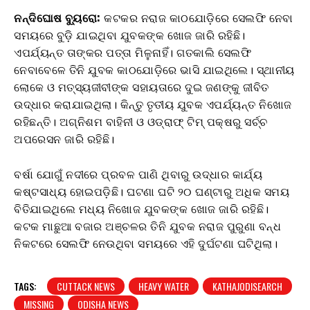
ନନ୍ଦିଘୋଷ ବ୍ୟୁରୋ:
କଟକର ନରାଜ କାଠଯୋଡ଼ିରେ ସେଲଫି ନେବା
ସମୟରେ ବୁଡ଼ି ଯାଇଥିବା ଯୁବକଙ୍କ ଖୋଜ ଜାରି ରହିଛି।
ଏପର୍ଯ୍ୟନ୍ତ ତାଙ୍କର ପତ୍ତା ମିଳୁନାହିଁ।
ଗତକାଲି ସେଲଫି
ନେବାବେଳେ ତିନି ଯୁବକ କାଠଯୋଡ଼ିରେ ଭାସି ଯାଇଥିଲେ। ସ୍ଥାନୀୟ
ଲୋକେ ଓ ମତ୍ସ୍ୟଜୀବୀଙ୍କ ସହାୟତାରେ ଦୁଇ ଜଣଙ୍କୁ ଜୀବିତ
ଉଦ୍ଧାର କରାଯାଇଥିଲା। କିନ୍ତୁ ତୃତୀୟ ଯୁବକ ଏପର୍ଯ୍ୟନ୍ତ ନିଖୋଜ
ରହିଛନ୍ତି।
ଅଗ୍ନିଶମ ବାହିନୀ ଓ ଓଡ୍ରାଫ୍ ଟିମ୍ ପକ୍ଷରୁ ସର୍ଚ୍ଚ
ଅପରେସନ ଜାରି ରହିଛି।
ବର୍ଷା ଯୋଗୁଁ ନଦୀରେ ପ୍ରବଳ ପାଣି ଥିବାରୁ ଉଦ୍ଧାର କାର୍ଯ୍ୟ
କଷ୍ଟସାଧ୍ୟ ହୋଇପଡ଼ିଛି। ଘଟଣା ଘଟି ୨୦ ଘଣ୍ଟାରୁ ଅଧିକ ସମୟ
ବିତିଯାଇଥିଲେ ମଧ୍ୟ ନିଖୋଜ ଯୁବକଙ୍କ ଖୋଜ ଜାରି ରହିଛି।
କଟକ ମାଛୁଆ ବଜାର ଅଞ୍ଚଳର ତିନି ଯୁବକ ନରାଜ ପୁରୁଣା ବନ୍ଧ
ନିକଟରେ ସେଲଫି ନେଉଥିବା ସମୟରେ ଏହି ଦୁର୍ଘଟଣା ଘଟିଥିଲା।
TAGS:
CUTTACK NEWS
HEAVY WATER
KATHAJODISEARCH
MISSING
ODISHA NEWS