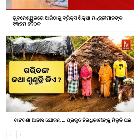
ଭୁବନେଶ୍ୱରରେ ଆଜିଠାରୁ ବ୍ରିକ୍ସ ଶିକ୍ଷା ମନ୍ତ୍ରୀମାନଙ୍କ
୧୩ତମ ବୈଠକ
ବାଟବଣା ଆବାସ ଯୋଜନା … ପ୍ରକୃତ ହିତାଧିକାରୀଙ୍କୁ ମିଳୁନି ଘର