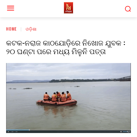
HOME
ଓଡ଼ିଶା
କଟକ-ନରାଜ କାଠଯୋଡ଼ିରେ ନିଖୋଜ ଯୁବକ :
୨୦ ଘଣ୍ଟା ପରେ ମଧ୍ୟ ମିଳୁନି ପତ୍ତା