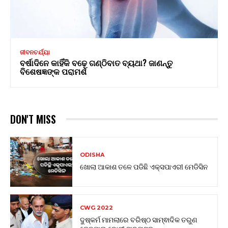
ଜୀବନଚର୍ଯ୍ୟା
ବର୍ଷାଦିନେ କାହିଁକି ବଢ଼େ ଗଣ୍ଠିବାତ ବ୍ୟଥା? ଜାଣନ୍ତୁ
ବିଶେଷଜ୍ଞଙ୍କ ପରାମର୍ଶ
DON'T MISS
ODISHA
ଖୋଲା ଆକାଶ ତଳେ ପଡିଛି ଏକ୍ସପାଏରୀ ମେଡିସିନ
CWG 2022
ଦୁଷ୍କର୍ମ ମାମଲାରେ ବରିଷ୍ଠ ସାମ୍ଵାଦିକ ତରୁଣ