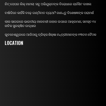
ନିଟ୍ ପେପର ଲିକ୍ ମାମଲା :ସବୁ ଅଭିଯୁକ୍ତଙ୍କ ବିରୋଧରେ ଚାର୍ଜସିଟ ଦାଖଲ
ବର୍ଷାଦିନେ କାହିଁକି ବଢ଼େ ଗଣ୍ଠିବାତ ବ୍ୟଥା? ଜାଣନ୍ତୁ ବିଶେଷଜ୍ଞଙ୍କ ପରାମର୍ଶ
ଲାଲ ସାଗରରେ ଭାରତୀୟ ମାଲବାହୀ ଜାହାଜ ଉପରେ ଆକ୍ରମଣ; ସମସ୍ତ ୧୪
ନାବିକ ସୁରକ୍ଷିତ ଉଦ୍ଧାର
ଭୁବନେଶ୍ୱରରେ ଆଜିଠାରୁ ବ୍ରିକ୍ସ ଶିକ୍ଷା ମନ୍ତ୍ରୀମାନଙ୍କ ୧୩ତମ ବୈଠକ
LOCATION