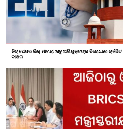
ନିଟ୍ ପେପର ଲିକ୍ ମାମଲା :ସବୁ ଅଭିଯୁକ୍ତଙ୍କ ବିରୋଧରେ ଚାର୍ଜସିଟ
ଦାଖଲ