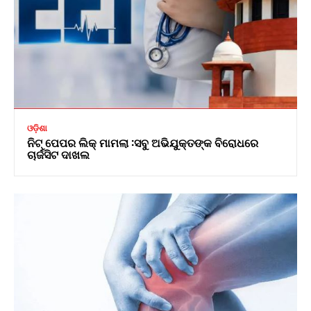
ଓଡ଼ିଶା
ନିଟ୍ ପେପର ଲିକ୍ ମାମଲା :ସବୁ ଅଭିଯୁକ୍ତଙ୍କ ବିରୋଧରେ
ଚାର୍ଜସିଟ ଦାଖଲ