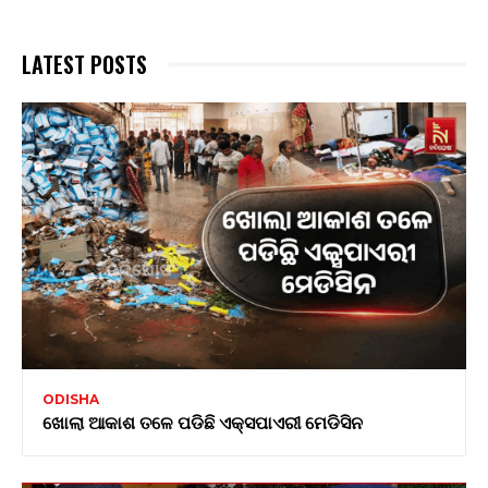
LATEST POSTS
ODISHA
ଖୋଲା ଆକାଶ ତଳେ ପଡିଛି ଏକ୍ସପାଏରୀ ମେଡିସିନ