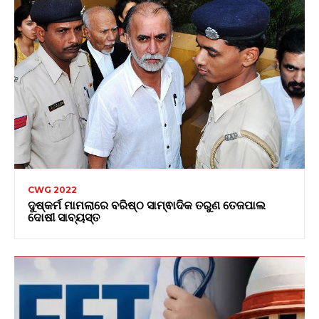
CWG 2022
ଦୁଷ୍କର୍ମ ମାମଲାରେ ବରିଷ୍ଠ ସାମ୍ଵାଦିକ ତରୁଣ ତେଜପାଲ
ଦୋଷୀ ସାବ୍ୟସ୍ତ