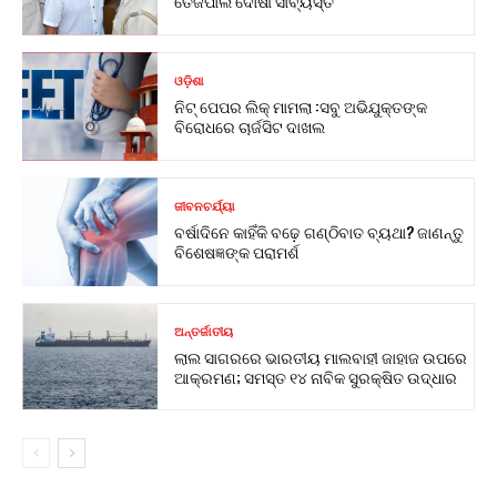
ତେଜପାଲ ଦୋଷୀ ସାବ୍ୟସ୍ତ
ଓଡ଼ିଶା
ନିଟ୍ ପେପର ଲିକ୍ ମାମଲା :ସବୁ ଅଭିଯୁକ୍ତଙ୍କ
ବିରୋଧରେ ଚାର୍ଜସିଟ ଦାଖଲ
ଜୀବନଚର୍ଯ୍ୟା
ବର୍ଷାଦିନେ କାହିଁକି ବଢ଼େ ଗଣ୍ଠିବାତ ବ୍ୟଥା? ଜାଣନ୍ତୁ
ବିଶେଷଜ୍ଞଙ୍କ ପରାମର୍ଶ
ଅନ୍ତର୍ଜାତୀୟ
ଲାଲ ସାଗରରେ ଭାରତୀୟ ମାଲବାହୀ ଜାହାଜ ଉପରେ
ଆକ୍ରମଣ; ସମସ୍ତ ୧୪ ନାବିକ ସୁରକ୍ଷିତ ଉଦ୍ଧାର