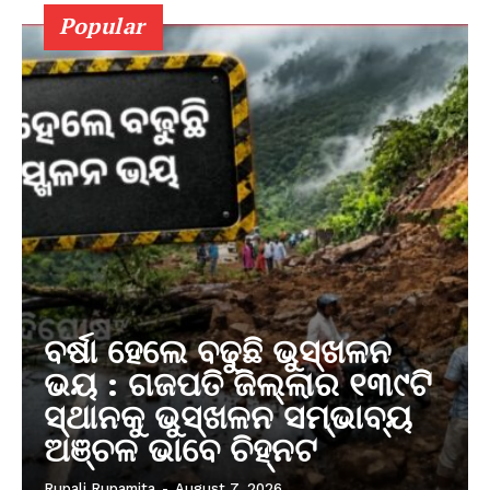
Popular
ବର୍ଷା ହେଲେ ବଢୁଛି ଭୁସ୍ଖଳନ
ଭୟ : ଗଜପତି ଜିଲ୍ଲାର ୧୩୯ଟି
ସ୍ଥାନକୁ ଭୁସ୍ଖଳନ ସମ୍ଭାବ୍ୟ
ଅଞ୍ଚଳ ଭାବେ ଚିହ୍ନଟ
Rupali Rupamita
-
August 7, 2026