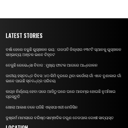
LATEST STORIES
ବର୍ଷା ହେଲେ ବଢୁଛି ଭୁସ୍ଖଳନ ଭୟ : ଗଜପତି ଜିଲ୍ଲାର ୧୩୯ଟି ସ୍ଥାନକୁ ଭୁସ୍ଖଳନ
ସମ୍ଭାବ୍ୟ ଅଞ୍ଚଳ ଭାବେ ଚିହ୍ନଟ
ତେଜୁଛି ରେଭେନ୍ସା ବିବାଦ : ମୁଖ୍ୟ ଫାଟକ ଆଗରେ ଆନ୍ଦୋଳନ
ଜାତୀୟ ହସ୍ତତନ୍ତ ଦିବସ :୪୦ କିମି ଦୂରରେ ଥିବା କର୍ଡୋଲା ଗାଁ ଏବେ ବୁଣାକାର ଗାଁ
ଭାବେ ପାଇଛି ସ୍ବତନ୍ତ୍ର ପରିଚୟ
ଲଗ୍ନ ନିର୍ଣ୍ଣୟ ହେବା ପରେ ଆଜିଠୁ ଘରେ ଘରେ ଆରମ୍ଭ ହୋଇଛି ନୁଆଁଖାଇ
ପ୍ରସ୍ତୁତି
ଖୋଲା ଆକାଶ ତଳେ ପଡିଛି ଏକ୍ସପାଏରୀ ମେଡିସିନ
ଦୁଷ୍କର୍ମ ମାମଲାରେ ବରିଷ୍ଠ ସାମ୍ଵାଦିକ ତରୁଣ ତେଜପାଲ ଦୋଷୀ ସାବ୍ୟସ୍ତ
LOCATION