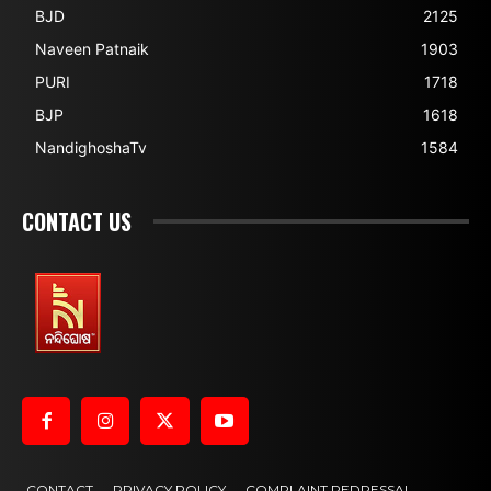
BJD
2125
Naveen Patnaik
1903
PURI
1718
BJP
1618
NandighoshaTv
1584
CONTACT US
CONTACT
PRIVACY POLICY
COMPLAINT REDRESSAL