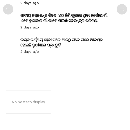
2 days ago
ଜାତୀୟ ହସ୍ତତନ୍ତ ଦିବସ :୪୦ କିମି ଦୂରରେ ଥିବା କର୍ଡୋଲା ଗାଁ
ଏବେ ବୁଣାକାର ଗାଁ ଭାବେ ପାଇଛି ସ୍ବତନ୍ତ୍ର ପରିଚୟ
2 days ago
ଲଗ୍ନ ନିର୍ଣ୍ଣୟ ହେବା ପରେ ଆଜିଠୁ ଘରେ ଘରେ ଆରମ୍ଭ
ହୋଇଛି ନୁଆଁଖାଇ ପ୍ରସ୍ତୁତି
2 days ago
No posts to display