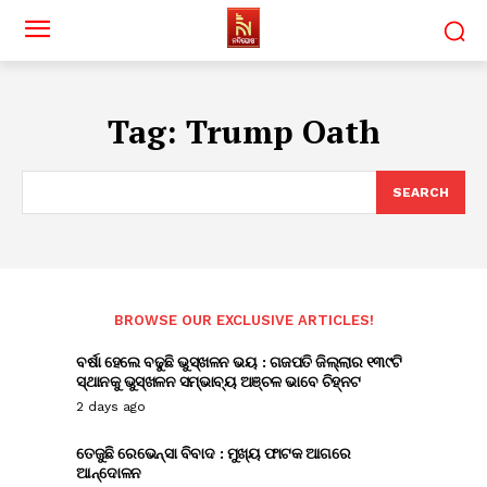
Tag:
Trump Oath
SEARCH
BROWSE OUR EXCLUSIVE ARTICLES!
ବର୍ଷା ହେଲେ ବଢୁଛି ଭୁସ୍ଖଳନ ଭୟ : ଗଜପତି ଜିଲ୍ଲାର ୧୩୯ଟି
ସ୍ଥାନକୁ ଭୁସ୍ଖଳନ ସମ୍ଭାବ୍ୟ ଅଞ୍ଚଳ ଭାବେ ଚିହ୍ନଟ
2 days ago
ତେଜୁଛି ରେଭେନ୍ସା ବିବାଦ : ମୁଖ୍ୟ ଫାଟକ ଆଗରେ
ଆନ୍ଦୋଳନ