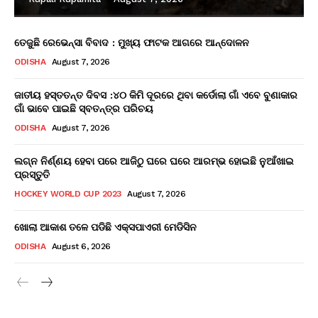
ତେଜୁଛି ରେଭେନ୍ସା ବିବାଦ : ମୁଖ୍ୟ ଫାଟକ ଆଗରେ ଆନ୍ଦୋଳନ
ODISHA
August 7, 2026
ଜାତୀୟ ହସ୍ତତନ୍ତ ଦିବସ :୪୦ କିମି ଦୂରରେ ଥିବା କର୍ଡୋଲା ଗାଁ ଏବେ ବୁଣାକାର
ଗାଁ ଭାବେ ପାଇଛି ସ୍ବତନ୍ତ୍ର ପରିଚୟ
ODISHA
August 7, 2026
ଲଗ୍ନ ନିର୍ଣ୍ଣୟ ହେବା ପରେ ଆଜିଠୁ ଘରେ ଘରେ ଆରମ୍ଭ ହୋଇଛି ନୁଆଁଖାଇ
ପ୍ରସ୍ତୁତି
HOCKEY WORLD CUP 2023
August 7, 2026
ଖୋଲା ଆକାଶ ତଳେ ପଡିଛି ଏକ୍ସପାଏରୀ ମେଡିସିନ
ODISHA
August 6, 2026