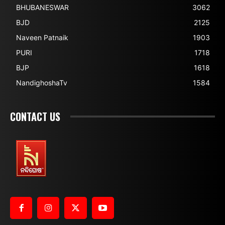
BHUBANESWAR
3062
BJD
2125
Naveen Patnaik
1903
PURI
1718
BJP
1618
NandighoshaTv
1584
CONTACT US