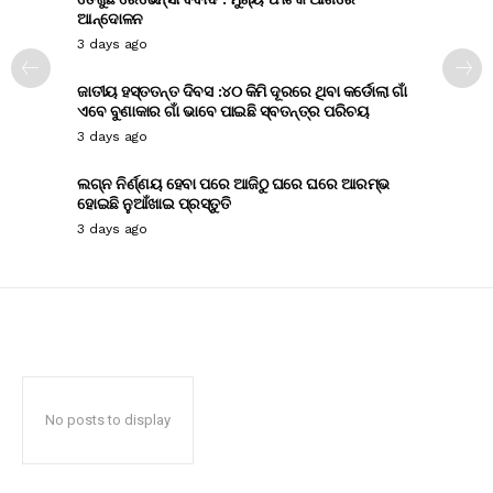
ଆନ୍ଦୋଳନ
3 days ago
ଜାତୀୟ ହସ୍ତତନ୍ତ ଦିବସ :୪୦ କିମି ଦୂରରେ ଥିବା କର୍ଡୋଲା ଗାଁ
ଏବେ ବୁଣାକାର ଗାଁ ଭାବେ ପାଇଛି ସ୍ବତନ୍ତ୍ର ପରିଚୟ
3 days ago
ଲଗ୍ନ ନିର୍ଣ୍ଣୟ ହେବା ପରେ ଆଜିଠୁ ଘରେ ଘରେ ଆରମ୍ଭ
ହୋଇଛି ନୁଆଁଖାଇ ପ୍ରସ୍ତୁତି
3 days ago
No posts to display