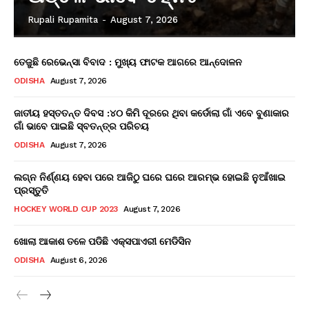
Rupali Rupamita
-
August 7, 2026
ତେଜୁଛି ରେଭେନ୍ସା ବିବାଦ : ମୁଖ୍ୟ ଫାଟକ ଆଗରେ ଆନ୍ଦୋଳନ
ODISHA
August 7, 2026
ଜାତୀୟ ହସ୍ତତନ୍ତ ଦିବସ :୪୦ କିମି ଦୂରରେ ଥିବା କର୍ଡୋଲା ଗାଁ ଏବେ ବୁଣାକାର
ଗାଁ ଭାବେ ପାଇଛି ସ୍ବତନ୍ତ୍ର ପରିଚୟ
ODISHA
August 7, 2026
ଲଗ୍ନ ନିର୍ଣ୍ଣୟ ହେବା ପରେ ଆଜିଠୁ ଘରେ ଘରେ ଆରମ୍ଭ ହୋଇଛି ନୁଆଁଖାଇ
ପ୍ରସ୍ତୁତି
HOCKEY WORLD CUP 2023
August 7, 2026
ଖୋଲା ଆକାଶ ତଳେ ପଡିଛି ଏକ୍ସପାଏରୀ ମେଡିସିନ
ODISHA
August 6, 2026