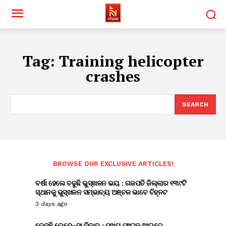
Tag:
Training helicopter
crashes
SEARCH
BROWSE OUR EXCLUSIVE ARTICLES!
ବର୍ଷା ହେଲେ ବଢୁଛି ଭୁସ୍ଖଳନ ଭୟ : ଗଜପତି ଜିଲ୍ଲାର ୧୩୯ଟି
ସ୍ଥାନକୁ ଭୁସ୍ଖଳନ ସମ୍ଭାବ୍ୟ ଅଞ୍ଚଳ ଭାବେ ଚିହ୍ନଟ
3 days ago
ତେଜୁଛି ରେଭେନ୍ସା ବିବାଦ : ମୁଖ୍ୟ ଫାଟକ ଆଗରେ