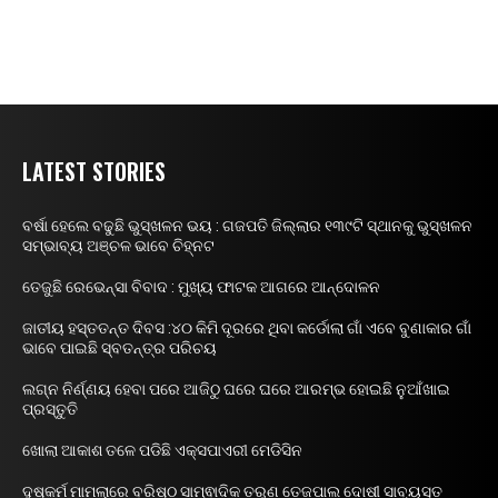
LATEST STORIES
ବର୍ଷା ହେଲେ ବଢୁଛି ଭୁସ୍ଖଳନ ଭୟ : ଗଜପତି ଜିଲ୍ଲାର ୧୩୯ଟି ସ୍ଥାନକୁ ଭୁସ୍ଖଳନ
ସମ୍ଭାବ୍ୟ ଅଞ୍ଚଳ ଭାବେ ଚିହ୍ନଟ
ତେଜୁଛି ରେଭେନ୍ସା ବିବାଦ : ମୁଖ୍ୟ ଫାଟକ ଆଗରେ ଆନ୍ଦୋଳନ
ଜାତୀୟ ହସ୍ତତନ୍ତ ଦିବସ :୪୦ କିମି ଦୂରରେ ଥିବା କର୍ଡୋଲା ଗାଁ ଏବେ ବୁଣାକାର ଗାଁ
ଭାବେ ପାଇଛି ସ୍ବତନ୍ତ୍ର ପରିଚୟ
ଲଗ୍ନ ନିର୍ଣ୍ଣୟ ହେବା ପରେ ଆଜିଠୁ ଘରେ ଘରେ ଆରମ୍ଭ ହୋଇଛି ନୁଆଁଖାଇ
ପ୍ରସ୍ତୁତି
ଖୋଲା ଆକାଶ ତଳେ ପଡିଛି ଏକ୍ସପାଏରୀ ମେଡିସିନ
ଦୁଷ୍କର୍ମ ମାମଲାରେ ବରିଷ୍ଠ ସାମ୍ଵାଦିକ ତରୁଣ ତେଜପାଲ ଦୋଷୀ ସାବ୍ୟସ୍ତ