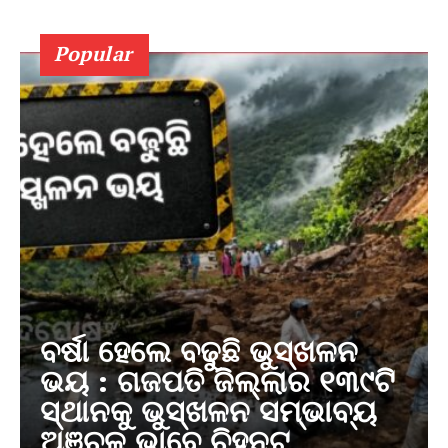
Popular
ବର୍ଷା ହେଲେ ବଢୁଛି ଭୁସ୍ଖଳନ
ଭୟ : ଗଜପତି ଜିଲ୍ଲାର ୧୩୯ଟି
ସ୍ଥାନକୁ ଭୁସ୍ଖଳନ ସମ୍ଭାବ୍ୟ
ଅଞ୍ଚଳ ଭାବେ ଚିହ୍ନଟ