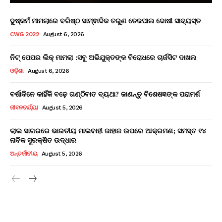
ଦୁଷ୍କର୍ମ ମାମଲାରେ ବରିଷ୍ଠ ସାମ୍ଵାଦିକ ତରୁଣ ତେଜପାଲ ଦୋଷୀ ସାବ୍ୟସ୍ତ
CWG 2022
August 6, 2026
ନିଟ୍ ପେପର ଲିକ୍ ମାମଲା :ସବୁ ଅଭିଯୁକ୍ତଙ୍କ ବିରୋଧରେ ଚାର୍ଜସିଟ ଦାଖଲ
ଓଡ଼ିଶା
August 6, 2026
ବର୍ଷାଦିନେ କାହିଁକି ବଢ଼େ ଗଣ୍ଠିବାତ ବ୍ୟଥା? ଜାଣନ୍ତୁ ବିଶେଷଜ୍ଞଙ୍କ ପରାମର୍ଶ
ଜୀବନଚର୍ଯ୍ୟା
August 5, 2026
ଲାଲ ସାଗରରେ ଭାରତୀୟ ମାଲବାହୀ ଜାହାଜ ଉପରେ ଆକ୍ରମଣ; ସମସ୍ତ ୧୪
ନାବିକ ସୁରକ୍ଷିତ ଉଦ୍ଧାର
ଅନ୍ତର୍ଜାତୀୟ
August 5, 2026