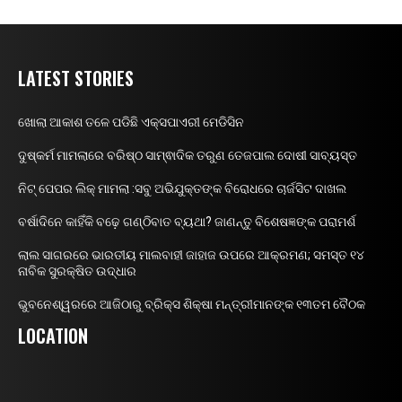
LATEST STORIES
ଖୋଲା ଆକାଶ ତଳେ ପଡିଛି ଏକ୍ସପାଏରୀ ମେଡିସିନ
ଦୁଷ୍କର୍ମ ମାମଲାରେ ବରିଷ୍ଠ ସାମ୍ଵାଦିକ ତରୁଣ ତେଜପାଲ ଦୋଷୀ ସାବ୍ୟସ୍ତ
ନିଟ୍ ପେପର ଲିକ୍ ମାମଲା :ସବୁ ଅଭିଯୁକ୍ତଙ୍କ ବିରୋଧରେ ଚାର୍ଜସିଟ ଦାଖଲ
ବର୍ଷାଦିନେ କାହିଁକି ବଢ଼େ ଗଣ୍ଠିବାତ ବ୍ୟଥା? ଜାଣନ୍ତୁ ବିଶେଷଜ୍ଞଙ୍କ ପରାମର୍ଶ
ଲାଲ ସାଗରରେ ଭାରତୀୟ ମାଲବାହୀ ଜାହାଜ ଉପରେ ଆକ୍ରମଣ; ସମସ୍ତ ୧୪
ନାବିକ ସୁରକ୍ଷିତ ଉଦ୍ଧାର
ଭୁବନେଶ୍ୱରରେ ଆଜିଠାରୁ ବ୍ରିକ୍ସ ଶିକ୍ଷା ମନ୍ତ୍ରୀମାନଙ୍କ ୧୩ତମ ବୈଠକ
LOCATION