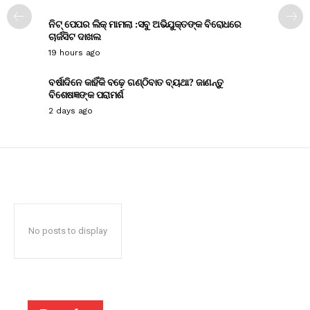
ନିଟ୍ ପେପର ଲିକ୍ ମାମଲା :ସବୁ ଅଭିଯୁକ୍ତଙ୍କ ବିରୋଧରେ
ଚାର୍ଜସିଟ ଦାଖଲ
19 hours ago
ବର୍ଷାଦିନେ କାହିଁକି ବଢ଼େ ଗଣ୍ଠିବାତ ବ୍ୟଥା? ଜାଣନ୍ତୁ
ବିଶେଷଜ୍ଞଙ୍କ ପରାମର୍ଶ
2 days ago
No posts to display