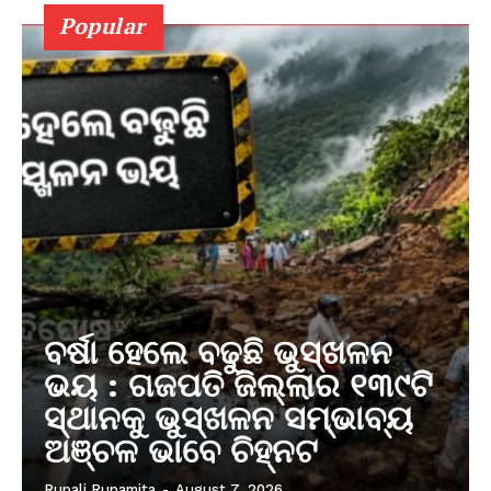
Popular
ବର୍ଷା ହେଲେ ବଢୁଛି ଭୁସ୍ଖଳନ
ଭୟ : ଗଜପତି ଜିଲ୍ଲାର ୧୩୯ଟି
ସ୍ଥାନକୁ ଭୁସ୍ଖଳନ ସମ୍ଭାବ୍ୟ
ଅଞ୍ଚଳ ଭାବେ ଚିହ୍ନଟ
Rupali Rupamita
-
August 7, 2026