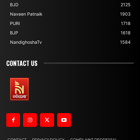
BJD
2125
Naveen Patnaik
1903
PURI
1718
BJP
1618
NandighoshaTv
1584
CONTACT US
CONTACT
PRIVACY POLICY
COMPLAINT REDRESSAL