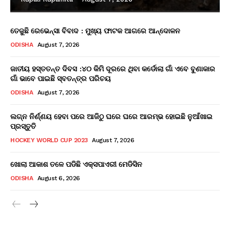
ତେଜୁଛି ରେଭେନ୍ସା ବିବାଦ : ମୁଖ୍ୟ ଫାଟକ ଆଗରେ ଆନ୍ଦୋଳନ
ODISHA
August 7, 2026
ଜାତୀୟ ହସ୍ତତନ୍ତ ଦିବସ :୪୦ କିମି ଦୂରରେ ଥିବା କର୍ଡୋଲା ଗାଁ ଏବେ ବୁଣାକାର
ଗାଁ ଭାବେ ପାଇଛି ସ୍ବତନ୍ତ୍ର ପରିଚୟ
ODISHA
August 7, 2026
ଲଗ୍ନ ନିର୍ଣ୍ଣୟ ହେବା ପରେ ଆଜିଠୁ ଘରେ ଘରେ ଆରମ୍ଭ ହୋଇଛି ନୁଆଁଖାଇ
ପ୍ରସ୍ତୁତି
HOCKEY WORLD CUP 2023
August 7, 2026
ଖୋଲା ଆକାଶ ତଳେ ପଡିଛି ଏକ୍ସପାଏରୀ ମେଡିସିନ
ODISHA
August 6, 2026