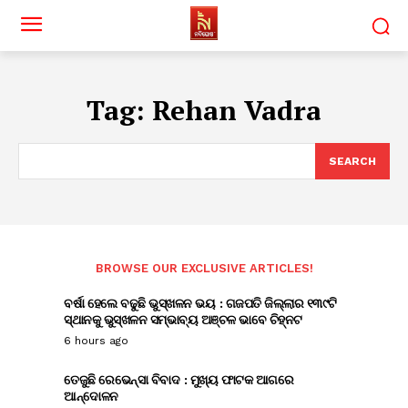
Tag:
Rehan Vadra
SEARCH
BROWSE OUR EXCLUSIVE ARTICLES!
ବର୍ଷା ହେଲେ ବଢୁଛି ଭୁସ୍ଖଳନ ଭୟ : ଗଜପତି ଜିଲ୍ଲାର ୧୩୯ଟି
ସ୍ଥାନକୁ ଭୁସ୍ଖଳନ ସମ୍ଭାବ୍ୟ ଅଞ୍ଚଳ ଭାବେ ଚିହ୍ନଟ
6 hours ago
ତେଜୁଛି ରେଭେନ୍ସା ବିବାଦ : ମୁଖ୍ୟ ଫାଟକ ଆଗରେ
ଆନ୍ଦୋଳନ