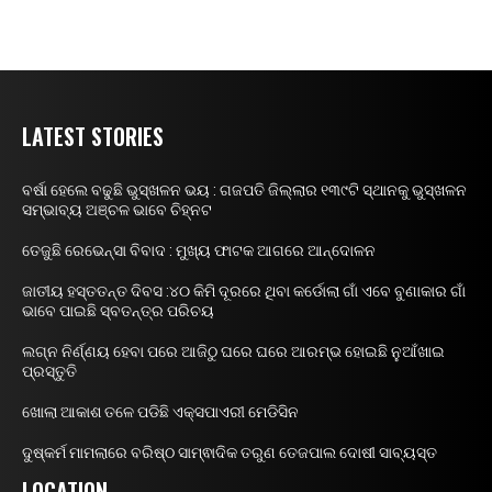
LATEST STORIES
ବର୍ଷା ହେଲେ ବଢୁଛି ଭୁସ୍ଖଳନ ଭୟ : ଗଜପତି ଜିଲ୍ଲାର ୧୩୯ଟି ସ୍ଥାନକୁ ଭୁସ୍ଖଳନ
ସମ୍ଭାବ୍ୟ ଅଞ୍ଚଳ ଭାବେ ଚିହ୍ନଟ
ତେଜୁଛି ରେଭେନ୍ସା ବିବାଦ : ମୁଖ୍ୟ ଫାଟକ ଆଗରେ ଆନ୍ଦୋଳନ
ଜାତୀୟ ହସ୍ତତନ୍ତ ଦିବସ :୪୦ କିମି ଦୂରରେ ଥିବା କର୍ଡୋଲା ଗାଁ ଏବେ ବୁଣାକାର ଗାଁ
ଭାବେ ପାଇଛି ସ୍ବତନ୍ତ୍ର ପରିଚୟ
ଲଗ୍ନ ନିର୍ଣ୍ଣୟ ହେବା ପରେ ଆଜିଠୁ ଘରେ ଘରେ ଆରମ୍ଭ ହୋଇଛି ନୁଆଁଖାଇ
ପ୍ରସ୍ତୁତି
ଖୋଲା ଆକାଶ ତଳେ ପଡିଛି ଏକ୍ସପାଏରୀ ମେଡିସିନ
ଦୁଷ୍କର୍ମ ମାମଲାରେ ବରିଷ୍ଠ ସାମ୍ଵାଦିକ ତରୁଣ ତେଜପାଲ ଦୋଷୀ ସାବ୍ୟସ୍ତ
LOCATION