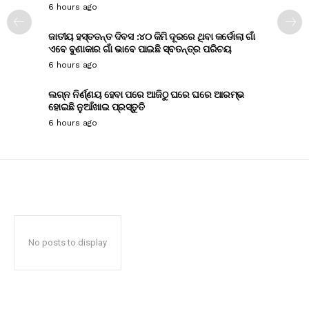
6 hours ago
ଜାତୀୟ ହସ୍ତତନ୍ତ ଦିବସ :୪୦ କିମି ଦୂରରେ ଥିବା କର୍ଡୋଲା ଗାଁ
ଏବେ ବୁଣାକାର ଗାଁ ଭାବେ ପାଇଛି ସ୍ବତନ୍ତ୍ର ପରିଚୟ
6 hours ago
ଲଗ୍ନ ନିର୍ଣ୍ଣୟ ହେବା ପରେ ଆଜିଠୁ ଘରେ ଘରେ ଆରମ୍ଭ
ହୋଇଛି ନୁଆଁଖାଇ ପ୍ରସ୍ତୁତି
6 hours ago
No posts to display