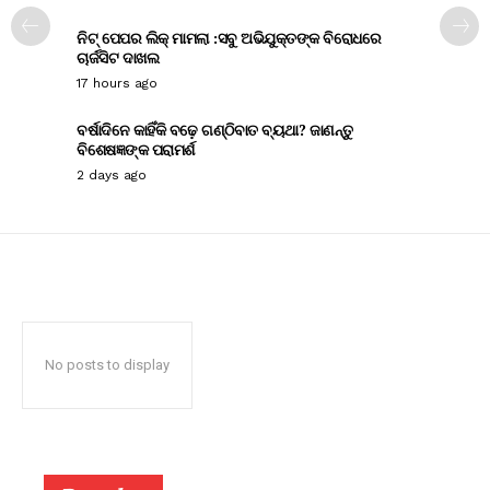
ନିଟ୍ ପେପର ଲିକ୍ ମାମଲା :ସବୁ ଅଭିଯୁକ୍ତଙ୍କ ବିରୋଧରେ
ଚାର୍ଜସିଟ ଦାଖଲ
17 hours ago
ବର୍ଷାଦିନେ କାହିଁକି ବଢ଼େ ଗଣ୍ଠିବାତ ବ୍ୟଥା? ଜାଣନ୍ତୁ
ବିଶେଷଜ୍ଞଙ୍କ ପରାମର୍ଶ
2 days ago
No posts to display