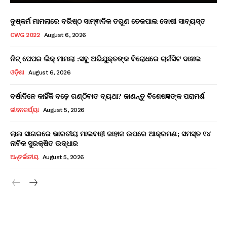
ଦୁଷ୍କର୍ମ ମାମଲାରେ ବରିଷ୍ଠ ସାମ୍ଵାଦିକ ତରୁଣ ତେଜପାଲ ଦୋଷୀ ସାବ୍ୟସ୍ତ
CWG 2022
August 6, 2026
ନିଟ୍ ପେପର ଲିକ୍ ମାମଲା :ସବୁ ଅଭିଯୁକ୍ତଙ୍କ ବିରୋଧରେ ଚାର୍ଜସିଟ ଦାଖଲ
ଓଡ଼ିଶା
August 6, 2026
ବର୍ଷାଦିନେ କାହିଁକି ବଢ଼େ ଗଣ୍ଠିବାତ ବ୍ୟଥା? ଜାଣନ୍ତୁ ବିଶେଷଜ୍ଞଙ୍କ ପରାମର୍ଶ
ଜୀବନଚର୍ଯ୍ୟା
August 5, 2026
ଲାଲ ସାଗରରେ ଭାରତୀୟ ମାଲବାହୀ ଜାହାଜ ଉପରେ ଆକ୍ରମଣ; ସମସ୍ତ ୧୪
ନାବିକ ସୁରକ୍ଷିତ ଉଦ୍ଧାର
ଅନ୍ତର୍ଜାତୀୟ
August 5, 2026