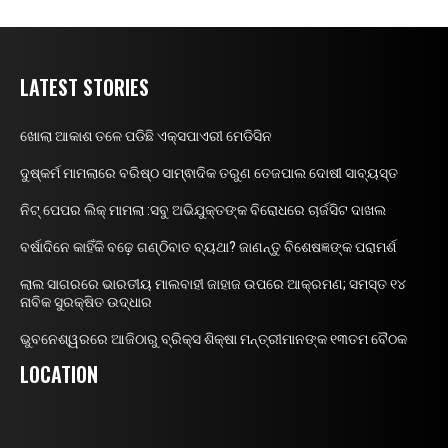
LATEST STORIES
ଖୋଲା ଆକାଶ ତଳେ ପଡିଛି ଏକ୍ସପାଏରୀ ମେଡିସିନ
ଦୁଷ୍କର୍ମ ମାମଲାରେ ବରିଷ୍ଠ ସାମ୍ଵାଦିକ ତରୁଣ ତେଜପାଲ ଦୋଷୀ ସାବ୍ୟସ୍ତ
ନିଟ୍ ପେପର ଲିକ୍ ମାମଲା :ସବୁ ଅଭିଯୁକ୍ତଙ୍କ ବିରୋଧରେ ଚାର୍ଜସିଟ ଦାଖଲ
ବର୍ଷାଦିନେ କାହିଁକି ବଢ଼େ ଗଣ୍ଠିବାତ ବ୍ୟଥା? ଜାଣନ୍ତୁ ବିଶେଷଜ୍ଞଙ୍କ ପରାମର୍ଶ
ଲାଲ ସାଗରରେ ଭାରତୀୟ ମାଲବାହୀ ଜାହାଜ ଉପରେ ଆକ୍ରମଣ; ସମସ୍ତ ୧୪
ନାବିକ ସୁରକ୍ଷିତ ଉଦ୍ଧାର
ଭୁବନେଶ୍ୱରରେ ଆଜିଠାରୁ ବ୍ରିକ୍ସ ଶିକ୍ଷା ମନ୍ତ୍ରୀମାନଙ୍କ ୧୩ତମ ବୈଠକ
LOCATION