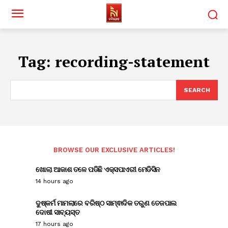
Tag:
recording-statement
SEARCH
BROWSE OUR EXCLUSIVE ARTICLES!
ଖୋଲା ଆକାଶ ତଳେ ପଡିଛି ଏକ୍ସପାଏରୀ ମେଡିସିନ
14 hours ago
ଦୁଷ୍କର୍ମ ମାମଲାରେ ବରିଷ୍ଠ ସାମ୍ଵାଦିକ ତରୁଣ ତେଜପାଲ
ଦୋଷୀ ସାବ୍ୟସ୍ତ
17 hours ago