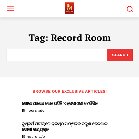
Tag:
Record Room
SEARCH
BROWSE OUR EXCLUSIVE ARTICLES!
ଖୋଲା ଆକାଶ ତଳେ ପଡିଛି ଏକ୍ସପାଏରୀ ମେଡିସିନ
15 hours ago
ଦୁଷ୍କର୍ମ ମାମଲାରେ ବରିଷ୍ଠ ସାମ୍ଵାଦିକ ତରୁଣ ତେଜପାଲ
ଦୋଷୀ ସାବ୍ୟସ୍ତ
19 hours ago