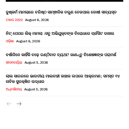
ଦୁଷ୍କର୍ମ ମାମଲାରେ ବରିଷ୍ଠ ସାମ୍ଵାଦିକ ତରୁଣ ତେଜପାଲ ଦୋଷୀ ସାବ୍ୟସ୍ତ
CWG 2022
August 6, 2026
ନିଟ୍ ପେପର ଲିକ୍ ମାମଲା :ସବୁ ଅଭିଯୁକ୍ତଙ୍କ ବିରୋଧରେ ଚାର୍ଜସିଟ ଦାଖଲ
ଓଡ଼ିଶା
August 6, 2026
ବର୍ଷାଦିନେ କାହିଁକି ବଢ଼େ ଗଣ୍ଠିବାତ ବ୍ୟଥା? ଜାଣନ୍ତୁ ବିଶେଷଜ୍ଞଙ୍କ ପରାମର୍ଶ
ଜୀବନଚର୍ଯ୍ୟା
August 5, 2026
ଲାଲ ସାଗରରେ ଭାରତୀୟ ମାଲବାହୀ ଜାହାଜ ଉପରେ ଆକ୍ରମଣ; ସମସ୍ତ ୧୪
ନାବିକ ସୁରକ୍ଷିତ ଉଦ୍ଧାର
ଅନ୍ତର୍ଜାତୀୟ
August 5, 2026