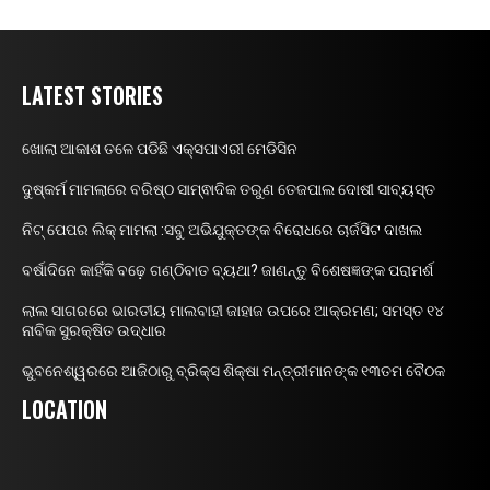
LATEST STORIES
ଖୋଲା ଆକାଶ ତଳେ ପଡିଛି ଏକ୍ସପାଏରୀ ମେଡିସିନ
ଦୁଷ୍କର୍ମ ମାମଲାରେ ବରିଷ୍ଠ ସାମ୍ଵାଦିକ ତରୁଣ ତେଜପାଲ ଦୋଷୀ ସାବ୍ୟସ୍ତ
ନିଟ୍ ପେପର ଲିକ୍ ମାମଲା :ସବୁ ଅଭିଯୁକ୍ତଙ୍କ ବିରୋଧରେ ଚାର୍ଜସିଟ ଦାଖଲ
ବର୍ଷାଦିନେ କାହିଁକି ବଢ଼େ ଗଣ୍ଠିବାତ ବ୍ୟଥା? ଜାଣନ୍ତୁ ବିଶେଷଜ୍ଞଙ୍କ ପରାମର୍ଶ
ଲାଲ ସାଗରରେ ଭାରତୀୟ ମାଲବାହୀ ଜାହାଜ ଉପରେ ଆକ୍ରମଣ; ସମସ୍ତ ୧୪
ନାବିକ ସୁରକ୍ଷିତ ଉଦ୍ଧାର
ଭୁବନେଶ୍ୱରରେ ଆଜିଠାରୁ ବ୍ରିକ୍ସ ଶିକ୍ଷା ମନ୍ତ୍ରୀମାନଙ୍କ ୧୩ତମ ବୈଠକ
LOCATION