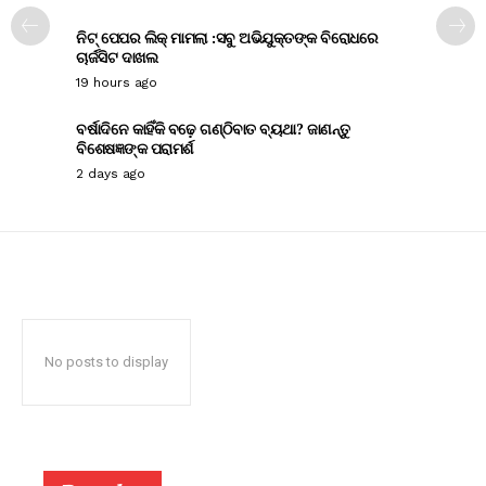
ନିଟ୍ ପେପର ଲିକ୍ ମାମଲା :ସବୁ ଅଭିଯୁକ୍ତଙ୍କ ବିରୋଧରେ
ଚାର୍ଜସିଟ ଦାଖଲ
19 hours ago
ବର୍ଷାଦିନେ କାହିଁକି ବଢ଼େ ଗଣ୍ଠିବାତ ବ୍ୟଥା? ଜାଣନ୍ତୁ
ବିଶେଷଜ୍ଞଙ୍କ ପରାମର୍ଶ
2 days ago
No posts to display