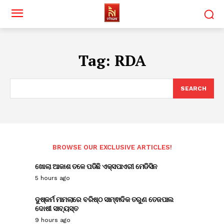
Tag:
RDA
SEARCH
BROWSE OUR EXCLUSIVE ARTICLES!
ଖୋଲା ଆକାଶ ତଳେ ପଡିଛି ଏକ୍ସପାଏରୀ ମେଡିସିନ
5 hours ago
ଦୁଷ୍କର୍ମ ମାମଲାରେ ବରିଷ୍ଠ ସାମ୍ଵାଦିକ ତରୁଣ ତେଜପାଲ
ଦୋଷୀ ସାବ୍ୟସ୍ତ
9 hours ago