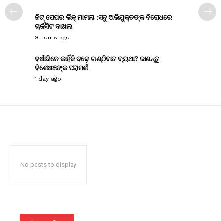
ନିଟ୍ ପେପର ଲିକ୍ ମାମଲା :ସବୁ ଅଭିଯୁକ୍ତଙ୍କ ବିରୋଧରେ
ଚାର୍ଜସିଟ ଦାଖଲ
9 hours ago
ବର୍ଷାଦିନେ କାହିଁକି ବଢ଼େ ଗଣ୍ଠିବାତ ବ୍ୟଥା? ଜାଣନ୍ତୁ
ବିଶେଷଜ୍ଞଙ୍କ ପରାମର୍ଶ
1 day ago
No posts to display