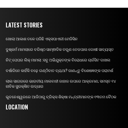
LATEST STORIES
ଖୋଲା ଆକାଶ ତଳେ ପଡିଛି ଏକ୍ସପାଏରୀ ମେଡିସିନ
ଦୁଷ୍କର୍ମ ମାମଲାରେ ବରିଷ୍ଠ ସାମ୍ଵାଦିକ ତରୁଣ ତେଜପାଲ ଦୋଷୀ ସାବ୍ୟସ୍ତ
ନିଟ୍ ପେପର ଲିକ୍ ମାମଲା :ସବୁ ଅଭିଯୁକ୍ତଙ୍କ ବିରୋଧରେ ଚାର୍ଜସିଟ ଦାଖଲ
ବର୍ଷାଦିନେ କାହିଁକି ବଢ଼େ ଗଣ୍ଠିବାତ ବ୍ୟଥା? ଜାଣନ୍ତୁ ବିଶେଷଜ୍ଞଙ୍କ ପରାମର୍ଶ
ଲାଲ ସାଗରରେ ଭାରତୀୟ ମାଲବାହୀ ଜାହାଜ ଉପରେ ଆକ୍ରମଣ; ସମସ୍ତ ୧୪
ନାବିକ ସୁରକ୍ଷିତ ଉଦ୍ଧାର
ଭୁବନେଶ୍ୱରରେ ଆଜିଠାରୁ ବ୍ରିକ୍ସ ଶିକ୍ଷା ମନ୍ତ୍ରୀମାନଙ୍କ ୧୩ତମ ବୈଠକ
LOCATION