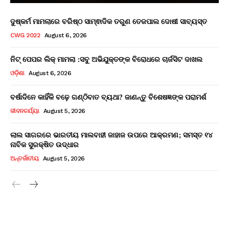
ଦୁଷ୍କର୍ମ ମାମଲାରେ ବରିଷ୍ଠ ସାମ୍ଵାଦିକ ତରୁଣ ତେଜପାଲ ଦୋଷୀ ସାବ୍ୟସ୍ତ
CWG 2022
August 6, 2026
ନିଟ୍ ପେପର ଲିକ୍ ମାମଲା :ସବୁ ଅଭିଯୁକ୍ତଙ୍କ ବିରୋଧରେ ଚାର୍ଜସିଟ ଦାଖଲ
ଓଡ଼ିଶା
August 6, 2026
ବର୍ଷାଦିନେ କାହିଁକି ବଢ଼େ ଗଣ୍ଠିବାତ ବ୍ୟଥା? ଜାଣନ୍ତୁ ବିଶେଷଜ୍ଞଙ୍କ ପରାମର୍ଶ
ଜୀବନଚର୍ଯ୍ୟା
August 5, 2026
ଲାଲ ସାଗରରେ ଭାରତୀୟ ମାଲବାହୀ ଜାହାଜ ଉପରେ ଆକ୍ରମଣ; ସମସ୍ତ ୧୪
ନାବିକ ସୁରକ୍ଷିତ ଉଦ୍ଧାର
ଅନ୍ତର୍ଜାତୀୟ
August 5, 2026