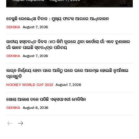
ତେଜୁଛି ରେଭେନ୍ସା ବିବାଦ : ମୁଖ୍ୟ ଫାଟକ ଆଗରେ ଆନ୍ଦୋଳନ
ODISHA
August 7, 2026
ଜାତୀୟ ହସ୍ତତନ୍ତ ଦିବସ :୪୦ କିମି ଦୂରରେ ଥିବା କର୍ଡୋଲା ଗାଁ ଏବେ ବୁଣାକାର
ଗାଁ ଭାବେ ପାଇଛି ସ୍ବତନ୍ତ୍ର ପରିଚୟ
ODISHA
August 7, 2026
ଲଗ୍ନ ନିର୍ଣ୍ଣୟ ହେବା ପରେ ଆଜିଠୁ ଘରେ ଘରେ ଆରମ୍ଭ ହୋଇଛି ନୁଆଁଖାଇ
ପ୍ରସ୍ତୁତି
HOCKEY WORLD CUP 2023
August 7, 2026
ଖୋଲା ଆକାଶ ତଳେ ପଡିଛି ଏକ୍ସପାଏରୀ ମେଡିସିନ
ODISHA
August 6, 2026