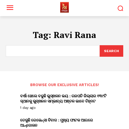
Tag:
Ravi Rana
SEARCH
BROWSE OUR EXCLUSIVE ARTICLES!
ବର୍ଷା ହେଲେ ବଢୁଛି ଭୁସ୍ଖଳନ ଭୟ : ଗଜପତି ଜିଲ୍ଲାର ୧୩୯ଟି
ସ୍ଥାନକୁ ଭୁସ୍ଖଳନ ସମ୍ଭାବ୍ୟ ଅଞ୍ଚଳ ଭାବେ ଚିହ୍ନଟ
1 day ago
ତେଜୁଛି ରେଭେନ୍ସା ବିବାଦ : ମୁଖ୍ୟ ଫାଟକ ଆଗରେ
ଆନ୍ଦୋଳନ