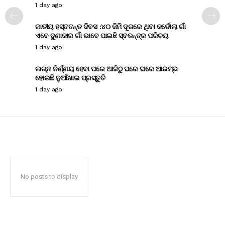
1 day ago
ଜାତୀୟ ହସ୍ତତନ୍ତ ଦିବସ :୪୦ କିମି ଦୂରରେ ଥିବା କର୍ଡୋଲା ଗାଁ
ଏବେ ବୁଣାକାର ଗାଁ ଭାବେ ପାଇଛି ସ୍ବତନ୍ତ୍ର ପରିଚୟ
1 day ago
ଲଗ୍ନ ନିର୍ଣ୍ଣୟ ହେବା ପରେ ଆଜିଠୁ ଘରେ ଘରେ ଆରମ୍ଭ
ହୋଇଛି ନୁଆଁଖାଇ ପ୍ରସ୍ତୁତି
1 day ago
No posts to display