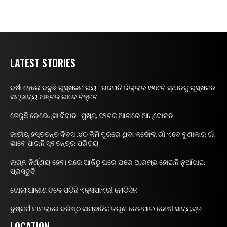
LATEST STORIES
ବର୍ଷା ହେଲେ ବଢୁଛି ଭୁସ୍ଖଳନ ଭୟ : ଗଜପତି ଜିଲ୍ଲାର ୧୩୯ଟି ସ୍ଥାନକୁ ଭୁସ୍ଖଳନ
ସମ୍ଭାବ୍ୟ ଅଞ୍ଚଳ ଭାବେ ଚିହ୍ନଟ
ତେଜୁଛି ରେଭେନ୍ସା ବିବାଦ : ମୁଖ୍ୟ ଫାଟକ ଆଗରେ ଆନ୍ଦୋଳନ
ଜାତୀୟ ହସ୍ତତନ୍ତ ଦିବସ :୪୦ କିମି ଦୂରରେ ଥିବା କର୍ଡୋଲା ଗାଁ ଏବେ ବୁଣାକାର ଗାଁ
ଭାବେ ପାଇଛି ସ୍ବତନ୍ତ୍ର ପରିଚୟ
ଲଗ୍ନ ନିର୍ଣ୍ଣୟ ହେବା ପରେ ଆଜିଠୁ ଘରେ ଘରେ ଆରମ୍ଭ ହୋଇଛି ନୁଆଁଖାଇ
ପ୍ରସ୍ତୁତି
ଖୋଲା ଆକାଶ ତଳେ ପଡିଛି ଏକ୍ସପାଏରୀ ମେଡିସିନ
ଦୁଷ୍କର୍ମ ମାମଲାରେ ବରିଷ୍ଠ ସାମ୍ଵାଦିକ ତରୁଣ ତେଜପାଲ ଦୋଷୀ ସାବ୍ୟସ୍ତ
LOCATION