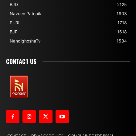
BJD
2125
Naveen Patnaik
1903
PURI
1718
BJP
1618
NandighoshaTv
1584
CONTACT US
CONTACT
PRIVACY POLICY
COMPLAINT REDRESSAL