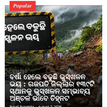
Popular
ବର୍ଷା ହେଲେ ବଢୁଛି ଭୁସ୍ଖଳନ
ଭୟ : ଗଜପତି ଜିଲ୍ଲାର ୧୩୯ଟି
ସ୍ଥାନକୁ ଭୁସ୍ଖଳନ ସମ୍ଭାବ୍ୟ
ଅଞ୍ଚଳ ଭାବେ ଚିହ୍ନଟ
Rupali Rupamita
-
August 7, 2026