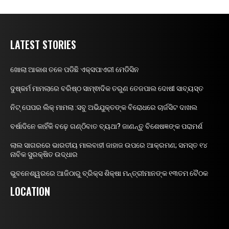
LATEST STORIES
ଖୋଲା ଆକାଶ ତଳେ ପଡିଛି ଏକ୍ସପାଏରୀ ମେଡିସିନ
ଦୁଷ୍କର୍ମ ମାମଲାରେ ବରିଷ୍ଠ ସାମ୍ଵାଦିକ ତରୁଣ ତେଜପାଲ ଦୋଷୀ ସାବ୍ୟସ୍ତ
ନିଟ୍ ପେପର ଲିକ୍ ମାମଲା :ସବୁ ଅଭିଯୁକ୍ତଙ୍କ ବିରୋଧରେ ଚାର୍ଜସିଟ ଦାଖଲ
ବର୍ଷାଦିନେ କାହିଁକି ବଢ଼େ ଗଣ୍ଠିବାତ ବ୍ୟଥା? ଜାଣନ୍ତୁ ବିଶେଷଜ୍ଞଙ୍କ ପରାମର୍ଶ
ଲାଲ ସାଗରରେ ଭାରତୀୟ ମାଲବାହୀ ଜାହାଜ ଉପରେ ଆକ୍ରମଣ; ସମସ୍ତ ୧୪
ନାବିକ ସୁରକ୍ଷିତ ଉଦ୍ଧାର
ଭୁବନେଶ୍ୱରରେ ଆଜିଠାରୁ ବ୍ରିକ୍ସ ଶିକ୍ଷା ମନ୍ତ୍ରୀମାନଙ୍କ ୧୩ତମ ବୈଠକ
LOCATION