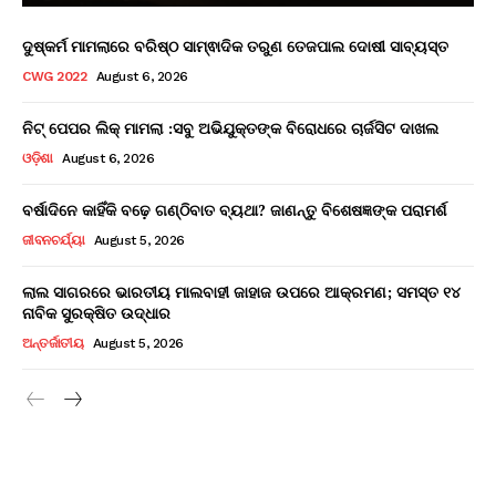
ଦୁଷ୍କର୍ମ ମାମଲାରେ ବରିଷ୍ଠ ସାମ୍ଵାଦିକ ତରୁଣ ତେଜପାଲ ଦୋଷୀ ସାବ୍ୟସ୍ତ
CWG 2022
August 6, 2026
ନିଟ୍ ପେପର ଲିକ୍ ମାମଲା :ସବୁ ଅଭିଯୁକ୍ତଙ୍କ ବିରୋଧରେ ଚାର୍ଜସିଟ ଦାଖଲ
ଓଡ଼ିଶା
August 6, 2026
ବର୍ଷାଦିନେ କାହିଁକି ବଢ଼େ ଗଣ୍ଠିବାତ ବ୍ୟଥା? ଜାଣନ୍ତୁ ବିଶେଷଜ୍ଞଙ୍କ ପରାମର୍ଶ
ଜୀବନଚର୍ଯ୍ୟା
August 5, 2026
ଲାଲ ସାଗରରେ ଭାରତୀୟ ମାଲବାହୀ ଜାହାଜ ଉପରେ ଆକ୍ରମଣ; ସମସ୍ତ ୧୪
ନାବିକ ସୁରକ୍ଷିତ ଉଦ୍ଧାର
ଅନ୍ତର୍ଜାତୀୟ
August 5, 2026