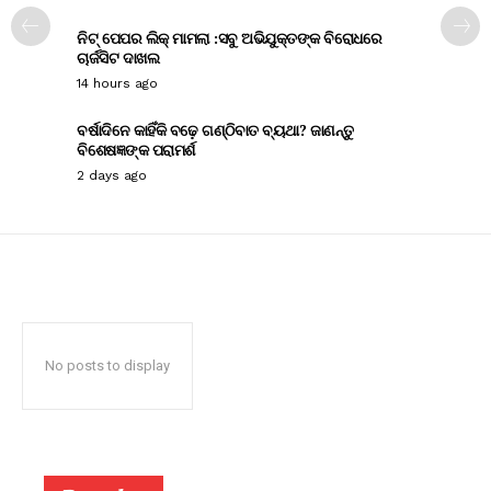
ନିଟ୍ ପେପର ଲିକ୍ ମାମଲା :ସବୁ ଅଭିଯୁକ୍ତଙ୍କ ବିରୋଧରେ
ଚାର୍ଜସିଟ ଦାଖଲ
14 hours ago
ବର୍ଷାଦିନେ କାହିଁକି ବଢ଼େ ଗଣ୍ଠିବାତ ବ୍ୟଥା? ଜାଣନ୍ତୁ
ବିଶେଷଜ୍ଞଙ୍କ ପରାମର୍ଶ
2 days ago
No posts to display