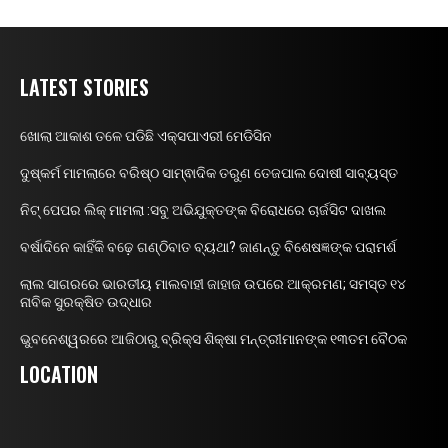
LATEST STORIES
ଖୋଲା ଆକାଶ ତଳେ ପଡିଛି ଏକ୍ସପାଏରୀ ମେଡିସିନ
ଦୁଷ୍କର୍ମ ମାମଲାରେ ବରିଷ୍ଠ ସାମ୍ଵାଦିକ ତରୁଣ ତେଜପାଲ ଦୋଷୀ ସାବ୍ୟସ୍ତ
ନିଟ୍ ପେପର ଲିକ୍ ମାମଲା :ସବୁ ଅଭିଯୁକ୍ତଙ୍କ ବିରୋଧରେ ଚାର୍ଜସିଟ ଦାଖଲ
ବର୍ଷାଦିନେ କାହିଁକି ବଢ଼େ ଗଣ୍ଠିବାତ ବ୍ୟଥା? ଜାଣନ୍ତୁ ବିଶେଷଜ୍ଞଙ୍କ ପରାମର୍ଶ
ଲାଲ ସାଗରରେ ଭାରତୀୟ ମାଲବାହୀ ଜାହାଜ ଉପରେ ଆକ୍ରମଣ; ସମସ୍ତ ୧୪
ନାବିକ ସୁରକ୍ଷିତ ଉଦ୍ଧାର
ଭୁବନେଶ୍ୱରରେ ଆଜିଠାରୁ ବ୍ରିକ୍ସ ଶିକ୍ଷା ମନ୍ତ୍ରୀମାନଙ୍କ ୧୩ତମ ବୈଠକ
LOCATION