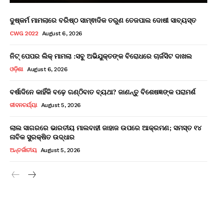
ଦୁଷ୍କର୍ମ ମାମଲାରେ ବରିଷ୍ଠ ସାମ୍ଵାଦିକ ତରୁଣ ତେଜପାଲ ଦୋଷୀ ସାବ୍ୟସ୍ତ
CWG 2022
August 6, 2026
ନିଟ୍ ପେପର ଲିକ୍ ମାମଲା :ସବୁ ଅଭିଯୁକ୍ତଙ୍କ ବିରୋଧରେ ଚାର୍ଜସିଟ ଦାଖଲ
ଓଡ଼ିଶା
August 6, 2026
ବର୍ଷାଦିନେ କାହିଁକି ବଢ଼େ ଗଣ୍ଠିବାତ ବ୍ୟଥା? ଜାଣନ୍ତୁ ବିଶେଷଜ୍ଞଙ୍କ ପରାମର୍ଶ
ଜୀବନଚର୍ଯ୍ୟା
August 5, 2026
ଲାଲ ସାଗରରେ ଭାରତୀୟ ମାଲବାହୀ ଜାହାଜ ଉପରେ ଆକ୍ରମଣ; ସମସ୍ତ ୧୪
ନାବିକ ସୁରକ୍ଷିତ ଉଦ୍ଧାର
ଅନ୍ତର୍ଜାତୀୟ
August 5, 2026