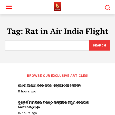
Tag:
Rat in Air India Flight
SEARCH
BROWSE OUR EXCLUSIVE ARTICLES!
ଖୋଲା ଆକାଶ ତଳେ ପଡିଛି ଏକ୍ସପାଏରୀ ମେଡିସିନ
11 hours ago
ଦୁଷ୍କର୍ମ ମାମଲାରେ ବରିଷ୍ଠ ସାମ୍ଵାଦିକ ତରୁଣ ତେଜପାଲ
ଦୋଷୀ ସାବ୍ୟସ୍ତ
15 hours ago