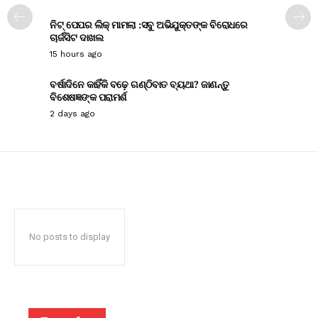
ନିଟ୍ ପେପର ଲିକ୍ ମାମଲା :ସବୁ ଅଭିଯୁକ୍ତଙ୍କ ବିରୋଧରେ
ଚାର୍ଜସିଟ ଦାଖଲ
15 hours ago
ବର୍ଷାଦିନେ କାହିଁକି ବଢ଼େ ଗଣ୍ଠିବାତ ବ୍ୟଥା? ଜାଣନ୍ତୁ
ବିଶେଷଜ୍ଞଙ୍କ ପରାମର୍ଶ
2 days ago
No posts to display