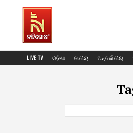
LIVE TV
ଓଡ଼ିଶା
ଜାତୀୟ
ଅନ୍ତର୍ଜାତୀୟ
Ta