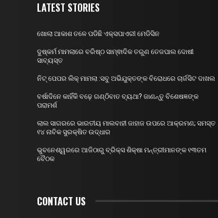
LATEST STORIES
ଖୋଲା ଆକାଶ ତଳେ ପଡିଛି ଏକ୍ସପାଏରୀ ମେଡିସିନ
ଦୁଷ୍କର୍ମ ମାମଲାରେ ବରିଷ୍ଠ ସାମ୍ଵାଦିକ ତରୁଣ ତେଜପାଲ ଦୋଷୀ
ସାବ୍ୟସ୍ତ
ନିଟ୍ ପେପର ଲିକ୍ ମାମଲା :ସବୁ ଅଭିଯୁକ୍ତଙ୍କ ବିରୋଧରେ ଚାର୍ଜସିଟ ଦାଖଲ
ବର୍ଷାଦିନେ କାହିଁକି ବଢ଼େ ଗଣ୍ଠିବାତ ବ୍ୟଥା? ଜାଣନ୍ତୁ ବିଶେଷଜ୍ଞଙ୍କ
ପରାମର୍ଶ
ଲାଲ ସାଗରରେ ଭାରତୀୟ ମାଲବାହୀ ଜାହାଜ ଉପରେ ଆକ୍ରମଣ; ସମସ୍ତ
୧୪ ନାବିକ ସୁରକ୍ଷିତ ଉଦ୍ଧାର
ଭୁବନେଶ୍ୱରରେ ଆଜିଠାରୁ ବ୍ରିକ୍ସ ଶିକ୍ଷା ମନ୍ତ୍ରୀମାନଙ୍କ ୧୩ତମ
ବୈଠକ
CONTACT US