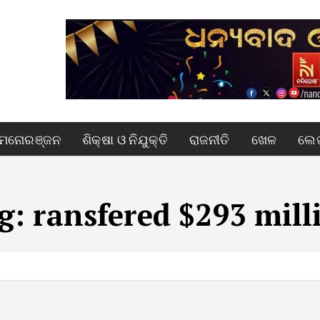
ମନୋରଞ୍ଜନ
ଶିକ୍ଷା ଓ ନିଯୁକ୍ତି
ରାଜନୀତି
ଖେଳ
ଲେଖ
g:
ransfered $293 mill