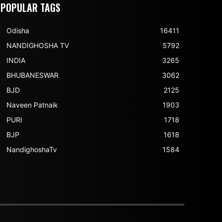
POPULAR TAGS
Odisha
16411
NANDIGHOSHA TV
5792
INDIA
3265
BHUBANESWAR
3062
BJD
2125
Naveen Patnaik
1903
PURI
1718
BJP
1618
NandighoshaTv
1584