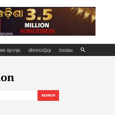
କ ସ୍ତମ୍ଭ
ଜୀବନଚର୍ଯ୍ୟା
ଅପରାଧ
ion
SEARCH