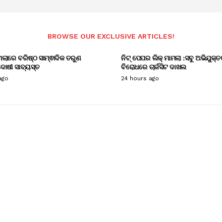
BROWSE OUR EXCLUSIVE ARTICLES!
ାମଲାରେ ବରିଷ୍ଠ ସାମ୍ଵାଦିକ ତରୁଣ
ନିଟ୍ ପେପର ଲିକ୍ ମାମଲା :ସବୁ ଅଭିଯୁକ୍ତ
ୋଷୀ ସାବ୍ୟସ୍ତ
ବିରୋଧରେ ଚାର୍ଜସିଟ ଦାଖଲ
ago
24 hours ago