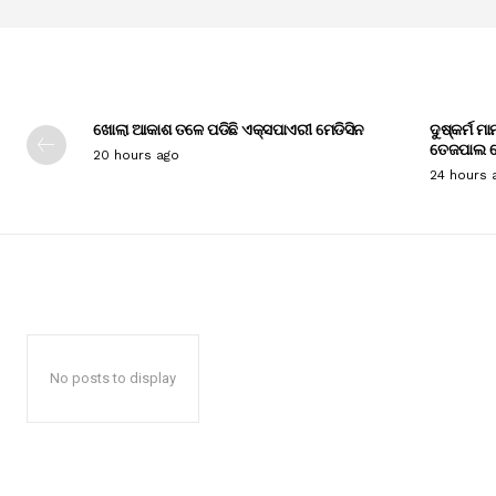
ଖୋଲା ଆକାଶ ତଳେ ପଡିଛି ଏକ୍ସପାଏରୀ ମେଡିସିନ
ଦୁଷ୍କର୍ମ ମ
ତେଜପାଲ ଦ
20 hours ago
24 hours 
No posts to display