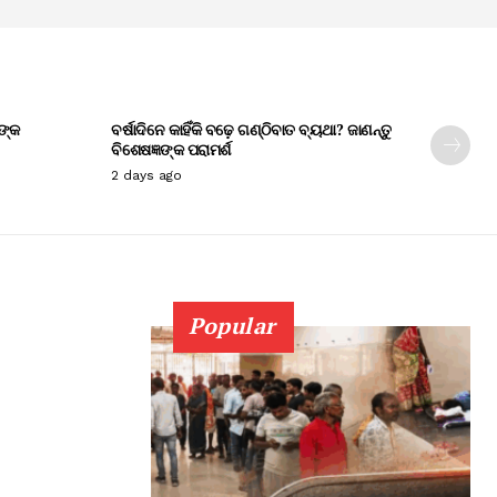
ଙ୍କ
ବର୍ଷାଦିନେ କାହିଁକି ବଢ଼େ ଗଣ୍ଠିବାତ ବ୍ୟଥା? ଜାଣନ୍ତୁ
ବିଶେଷଜ୍ଞଙ୍କ ପରାମର୍ଶ
2 days ago
Popular