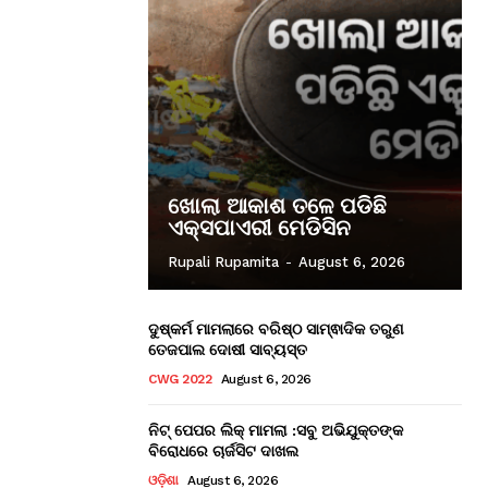
ଖୋଲା ଆକାଶ ତଳେ ପଡିଛି
ଏକ୍ସପାଏରୀ ମେଡିସିନ
Rupali Rupamita
-
August 6, 2026
ଦୁଷ୍କର୍ମ ମାମଲାରେ ବରିଷ୍ଠ ସାମ୍ଵାଦିକ ତରୁଣ
ତେଜପାଲ ଦୋଷୀ ସାବ୍ୟସ୍ତ
CWG 2022
August 6, 2026
ନିଟ୍ ପେପର ଲିକ୍ ମାମଲା :ସବୁ ଅଭିଯୁକ୍ତଙ୍କ
ବିରୋଧରେ ଚାର୍ଜସିଟ ଦାଖଲ
ଓଡ଼ିଶା
August 6, 2026