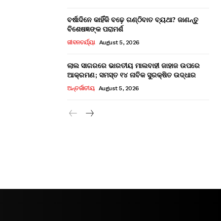
ବର୍ଷାଦିନେ କାହିଁକି ବଢ଼େ ଗଣ୍ଠିବାତ ବ୍ୟଥା? ଜାଣନ୍ତୁ
ବିଶେଷଜ୍ଞଙ୍କ ପରାମର୍ଶ
ଜୀବନଚର୍ଯ୍ୟା
August 5, 2026
ଲାଲ ସାଗରରେ ଭାରତୀୟ ମାଲବାହୀ ଜାହାଜ ଉପରେ
ଆକ୍ରମଣ; ସମସ୍ତ ୧୪ ନାବିକ ସୁରକ୍ଷିତ ଉଦ୍ଧାର
ଅନ୍ତର୍ଜାତୀୟ
August 5, 2026