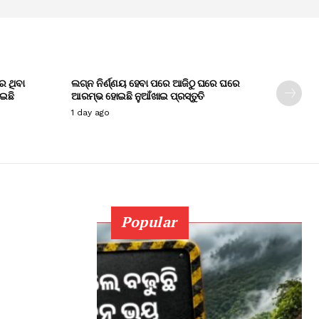
େ ଥିବା
ଲଗ୍ନ ନିର୍ଣ୍ଣୟ ହେବା ପରେ ଆଜିଠୁ ଘରେ ଘରେ
ାଇଛି
ଆରମ୍ଭ ହୋଇଛି ନୁଆଁଖାଇ ପ୍ରସ୍ତୁତି
1 day ago
Popular