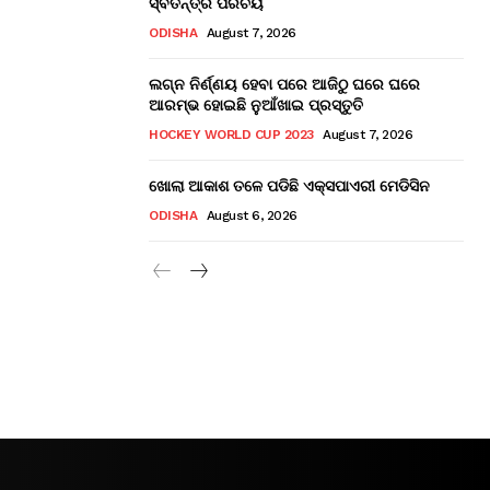
ସ୍ବତନ୍ତ୍ର ପରିଚୟ
ODISHA
August 7, 2026
ଲଗ୍ନ ନିର୍ଣ୍ଣୟ ହେବା ପରେ ଆଜିଠୁ ଘରେ ଘରେ
ଆରମ୍ଭ ହୋଇଛି ନୁଆଁଖାଇ ପ୍ରସ୍ତୁତି
HOCKEY WORLD CUP 2023
August 7, 2026
ଖୋଲା ଆକାଶ ତଳେ ପଡିଛି ଏକ୍ସପାଏରୀ ମେଡିସିନ
ODISHA
August 6, 2026