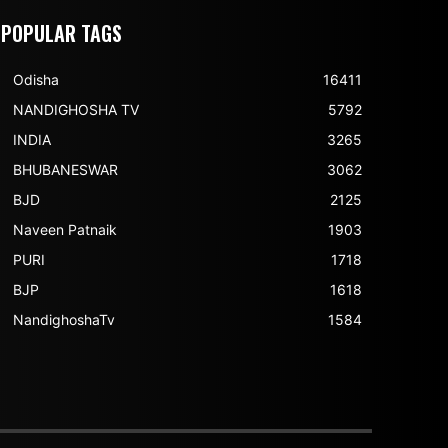
POPULAR TAGS
Odisha
16411
NANDIGHOSHA TV
5792
INDIA
3265
BHUBANESWAR
3062
BJD
2125
Naveen Patnaik
1903
PURI
1718
BJP
1618
NandighoshaTv
1584