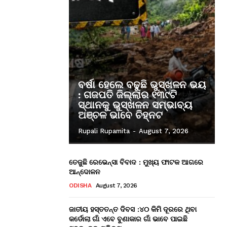
ବର୍ଷା ହେଲେ ବଢୁଛି ଭୁସ୍ଖଳନ ଭୟ
: ଗଜପତି ଜିଲ୍ଲାର ୧୩୯ଟି
ସ୍ଥାନକୁ ଭୁସ୍ଖଳନ ସମ୍ଭାବ୍ୟ
ଅଞ୍ଚଳ ଭାବେ ଚିହ୍ନଟ
Rupali Rupamita
-
August 7, 2026
ତେଜୁଛି ରେଭେନ୍ସା ବିବାଦ : ମୁଖ୍ୟ ଫାଟକ ଆଗରେ
ଆନ୍ଦୋଳନ
ODISHA
August 7, 2026
ଜାତୀୟ ହସ୍ତତନ୍ତ ଦିବସ :୪୦ କିମି ଦୂରରେ ଥିବା
କର୍ଡୋଲା ଗାଁ ଏବେ ବୁଣାକାର ଗାଁ ଭାବେ ପାଇଛି