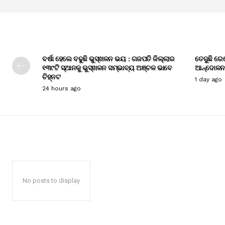
ବର୍ଷା ହେଲେ ବଢୁଛି ଭୁସ୍ଖଳନ ଭୟ : ଗଜପତି ଜିଲ୍ଲାର
ତେଜୁଛି ରେ
୧୩୯ଟି ସ୍ଥାନକୁ ଭୁସ୍ଖଳନ ସମ୍ଭାବ୍ୟ ଅଞ୍ଚଳ ଭାବେ
ଆନ୍ଦୋଳନ
ଚିହ୍ନଟ
1 day ago
24 hours ago
No posts to display