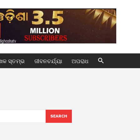
କ ସ୍ତମ୍ଭ
ଜୀବନଚର୍ଯ୍ୟା
ଅପରାଧ
SEARCH