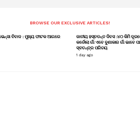
BROWSE OUR EXCLUSIVE ARTICLES!
ଭେନ୍ସା ବିବାଦ : ମୁଖ୍ୟ ଫାଟକ ଆଗରେ
ଜାତୀୟ ହସ୍ତତନ୍ତ ଦିବସ :୪୦ କିମି ଦୂରର
କର୍ଡୋଲା ଗାଁ ଏବେ ବୁଣାକାର ଗାଁ ଭାବେ ପ
ସ୍ବତନ୍ତ୍ର ପରିଚୟ
1 day ago