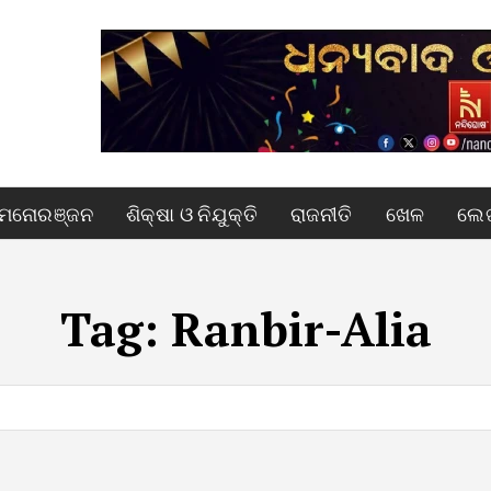
ମନୋରଞ୍ଜନ
ଶିକ୍ଷା ଓ ନିଯୁକ୍ତି
ରାଜନୀତି
ଖେଳ
ଲେଖ
Tag:
Ranbir-Alia