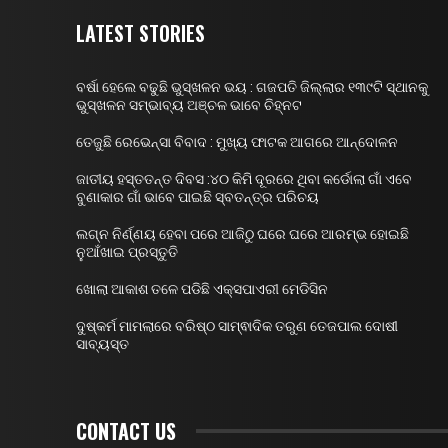
LATEST STORIES
ବର୍ଷା ହେଲେ ବଢୁଛି ଭୁସ୍ଖଳନ ଭୟ : ଗଜପତି ଜିଲ୍ଲାର ୧୩୯ଟି ସ୍ଥାନକୁ
ଭୁସ୍ଖଳନ ସମ୍ଭାବ୍ୟ ଅଞ୍ଚଳ ଭାବେ ଚିହ୍ନଟ
ତେଜୁଛି ରେଭେନ୍ସା ବିବାଦ : ମୁଖ୍ୟ ଫାଟକ ଆଗରେ ଆନ୍ଦୋଳନ
ଜାତୀୟ ହସ୍ତତନ୍ତ ଦିବସ :୪୦ କିମି ଦୂରରେ ଥିବା କର୍ଡୋଲା ଗାଁ ଏବେ
ବୁଣାକାର ଗାଁ ଭାବେ ପାଇଛି ସ୍ବତନ୍ତ୍ର ପରିଚୟ
ଲଗ୍ନ ନିର୍ଣ୍ଣୟ ହେବା ପରେ ଆଜିଠୁ ଘରେ ଘରେ ଆରମ୍ଭ ହୋଇଛି
ନୁଆଁଖାଇ ପ୍ରସ୍ତୁତି
ଖୋଲା ଆକାଶ ତଳେ ପଡିଛି ଏକ୍ସପାଏରୀ ମେଡିସିନ
ଦୁଷ୍କର୍ମ ମାମଲାରେ ବରିଷ୍ଠ ସାମ୍ଵାଦିକ ତରୁଣ ତେଜପାଲ ଦୋଷୀ
ସାବ୍ୟସ୍ତ
CONTACT US