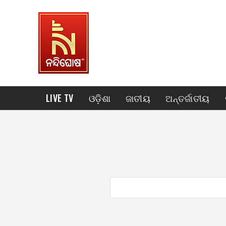
LIVE TV
ଓଡ଼ିଶା
ଜାତୀୟ
ଅନ୍ତର୍ଜାତୀୟ