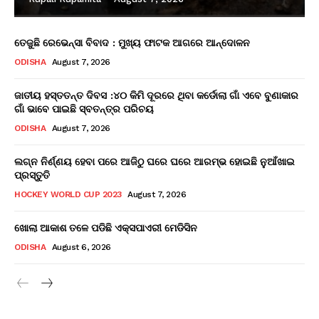
ତେଜୁଛି ରେଭେନ୍ସା ବିବାଦ : ମୁଖ୍ୟ ଫାଟକ ଆଗରେ ଆନ୍ଦୋଳନ
ODISHA
August 7, 2026
ଜାତୀୟ ହସ୍ତତନ୍ତ ଦିବସ :୪୦ କିମି ଦୂରରେ ଥିବା କର୍ଡୋଲା ଗାଁ ଏବେ ବୁଣାକାର
ଗାଁ ଭାବେ ପାଇଛି ସ୍ବତନ୍ତ୍ର ପରିଚୟ
ODISHA
August 7, 2026
ଲଗ୍ନ ନିର୍ଣ୍ଣୟ ହେବା ପରେ ଆଜିଠୁ ଘରେ ଘରେ ଆରମ୍ଭ ହୋଇଛି ନୁଆଁଖାଇ
ପ୍ରସ୍ତୁତି
HOCKEY WORLD CUP 2023
August 7, 2026
ଖୋଲା ଆକାଶ ତଳେ ପଡିଛି ଏକ୍ସପାଏରୀ ମେଡିସିନ
ODISHA
August 6, 2026