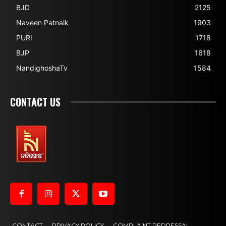
BJD
2125
Naveen Patnaik
1903
PURI
1718
BJP
1618
NandighoshaTv
1584
CONTACT US
CONTACT
PRIVACY POLICY
COMPLAINT REDRESSAL