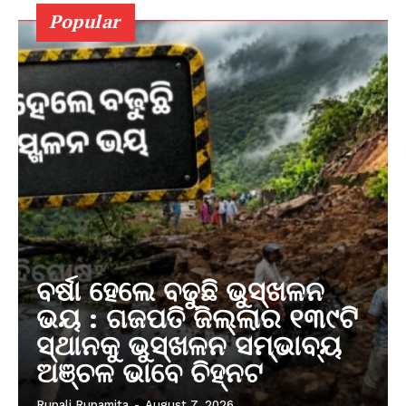
Popular
ବର୍ଷା ହେଲେ ବଢୁଛି ଭୁସ୍ଖଳନ
ଭୟ : ଗଜପତି ଜିଲ୍ଲାର ୧୩୯ଟି
ସ୍ଥାନକୁ ଭୁସ୍ଖଳନ ସମ୍ଭାବ୍ୟ
ଅଞ୍ଚଳ ଭାବେ ଚିହ୍ନଟ
Rupali Rupamita
-
August 7, 2026