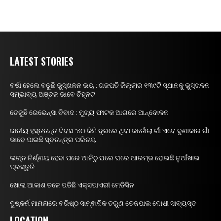
LATEST STORIES
ବର୍ଷା ହେଲେ ବଢୁଛି ଭୁସ୍ଖଳନ ଭୟ : ଗଜପତି ଜିଲ୍ଲାର ୧୩୯ଟି ସ୍ଥାନକୁ ଭୁସ୍ଖଳନ
ସମ୍ଭାବ୍ୟ ଅଞ୍ଚଳ ଭାବେ ଚିହ୍ନଟ
ତେଜୁଛି ରେଭେନ୍ସା ବିବାଦ : ମୁଖ୍ୟ ଫାଟକ ଆଗରେ ଆନ୍ଦୋଳନ
ଜାତୀୟ ହସ୍ତତନ୍ତ ଦିବସ :୪୦ କିମି ଦୂରରେ ଥିବା କର୍ଡୋଲା ଗାଁ ଏବେ ବୁଣାକାର ଗାଁ
ଭାବେ ପାଇଛି ସ୍ବତନ୍ତ୍ର ପରିଚୟ
ଲଗ୍ନ ନିର୍ଣ୍ଣୟ ହେବା ପରେ ଆଜିଠୁ ଘରେ ଘରେ ଆରମ୍ଭ ହୋଇଛି ନୁଆଁଖାଇ
ପ୍ରସ୍ତୁତି
ଖୋଲା ଆକାଶ ତଳେ ପଡିଛି ଏକ୍ସପାଏରୀ ମେଡିସିନ
ଦୁଷ୍କର୍ମ ମାମଲାରେ ବରିଷ୍ଠ ସାମ୍ଵାଦିକ ତରୁଣ ତେଜପାଲ ଦୋଷୀ ସାବ୍ୟସ୍ତ
LOCATION