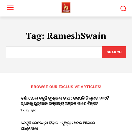
Tag:
RameshSwain
SEARCH
BROWSE OUR EXCLUSIVE ARTICLES!
ବର୍ଷା ହେଲେ ବଢୁଛି ଭୁସ୍ଖଳନ ଭୟ : ଗଜପତି ଜିଲ୍ଲାର ୧୩୯ଟି
ସ୍ଥାନକୁ ଭୁସ୍ଖଳନ ସମ୍ଭାବ୍ୟ ଅଞ୍ଚଳ ଭାବେ ଚିହ୍ନଟ
1 day ago
ତେଜୁଛି ରେଭେନ୍ସା ବିବାଦ : ମୁଖ୍ୟ ଫାଟକ ଆଗରେ
ଆନ୍ଦୋଳନ