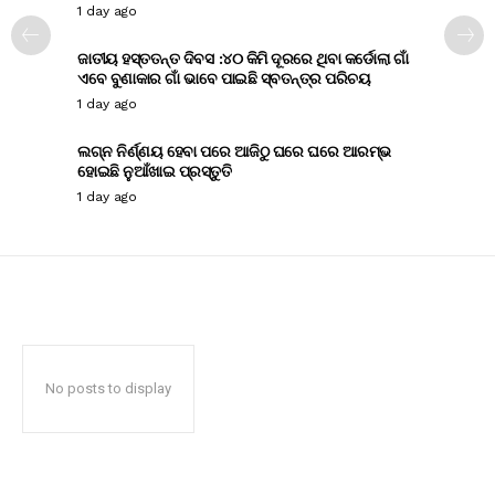
1 day ago
ଜାତୀୟ ହସ୍ତତନ୍ତ ଦିବସ :୪୦ କିମି ଦୂରରେ ଥିବା କର୍ଡୋଲା ଗାଁ
ଏବେ ବୁଣାକାର ଗାଁ ଭାବେ ପାଇଛି ସ୍ବତନ୍ତ୍ର ପରିଚୟ
1 day ago
ଲଗ୍ନ ନିର୍ଣ୍ଣୟ ହେବା ପରେ ଆଜିଠୁ ଘରେ ଘରେ ଆରମ୍ଭ
ହୋଇଛି ନୁଆଁଖାଇ ପ୍ରସ୍ତୁତି
1 day ago
No posts to display