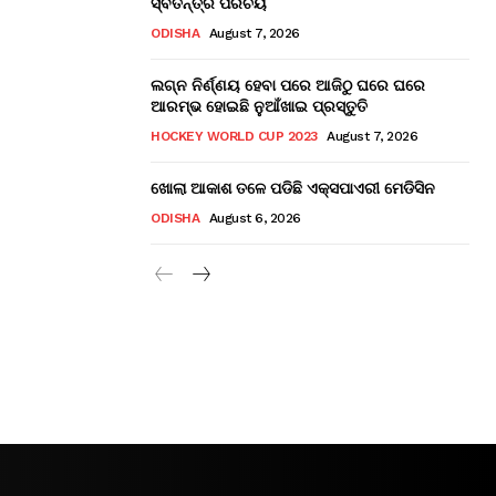
ସ୍ବତନ୍ତ୍ର ପରିଚୟ
ODISHA
August 7, 2026
ଲଗ୍ନ ନିର୍ଣ୍ଣୟ ହେବା ପରେ ଆଜିଠୁ ଘରେ ଘରେ
ଆରମ୍ଭ ହୋଇଛି ନୁଆଁଖାଇ ପ୍ରସ୍ତୁତି
HOCKEY WORLD CUP 2023
August 7, 2026
ଖୋଲା ଆକାଶ ତଳେ ପଡିଛି ଏକ୍ସପାଏରୀ ମେଡିସିନ
ODISHA
August 6, 2026