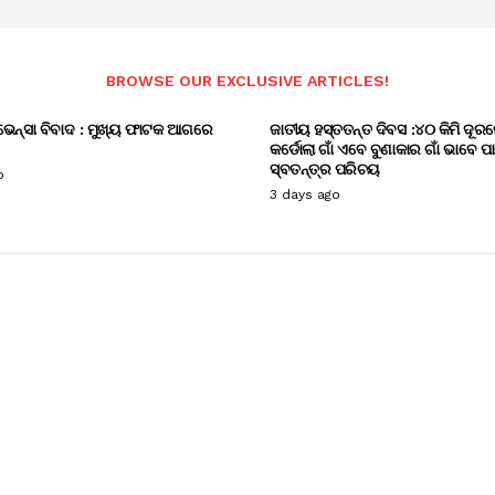
BROWSE OUR EXCLUSIVE ARTICLES!
ଭେନ୍ସା ବିବାଦ : ମୁଖ୍ୟ ଫାଟକ ଆଗରେ
ଜାତୀୟ ହସ୍ତତନ୍ତ ଦିବସ :୪୦ କିମି ଦୂରର
କର୍ଡୋଲା ଗାଁ ଏବେ ବୁଣାକାର ଗାଁ ଭାବେ ପ
ସ୍ବତନ୍ତ୍ର ପରିଚୟ
o
3 days ago