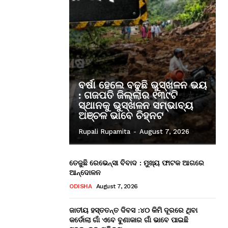
ବର୍ଷା ହେଲେ ବଢୁଛି ଭୁସ୍ଖଳନ ଭୟ
: ଗଜପତି ଜିଲ୍ଲାର ୧୩୯ଟି
ସ୍ଥାନକୁ ଭୁସ୍ଖଳନ ସମ୍ଭାବ୍ୟ
ଅଞ୍ଚଳ ଭାବେ ଚିହ୍ନଟ
Rupali Rupamita
-
August 7, 2026
ତେଜୁଛି ରେଭେନ୍ସା ବିବାଦ : ମୁଖ୍ୟ ଫାଟକ ଆଗରେ
ଆନ୍ଦୋଳନ
ODISHA
August 7, 2026
ଜାତୀୟ ହସ୍ତତନ୍ତ ଦିବସ :୪୦ କିମି ଦୂରରେ ଥିବା
କର୍ଡୋଲା ଗାଁ ଏବେ ବୁଣାକାର ଗାଁ ଭାବେ ପାଇଛି