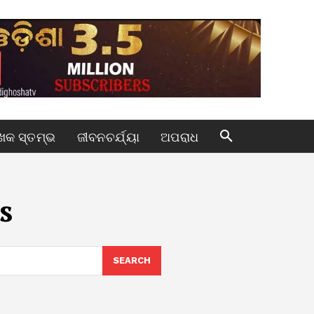
କ ସ୍ତମ୍ଭ
ଜୀବନଚର୍ଯ୍ୟା
ଅପରାଧ
s
SEARCH