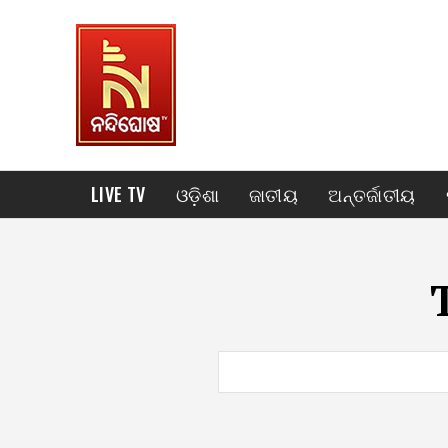
LIVE TV
ଓଡ଼ିଶା
ଜାତୀୟ
ଅନ୍ତର୍ଜାତୀୟ