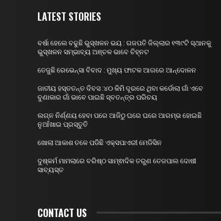
LATEST STORIES
ବର୍ଷା ହେଲେ ବଢୁଛି ଭୁସ୍ଖଳନ ଭୟ : ଗଜପତି ଜିଲ୍ଲାର ୧୩୯ଟି ସ୍ଥାନକୁ
ଭୁସ୍ଖଳନ ସମ୍ଭାବ୍ୟ ଅଞ୍ଚଳ ଭାବେ ଚିହ୍ନଟ
ତେଜୁଛି ରେଭେନ୍ସା ବିବାଦ : ମୁଖ୍ୟ ଫାଟକ ଆଗରେ ଆନ୍ଦୋଳନ
ଜାତୀୟ ହସ୍ତତନ୍ତ ଦିବସ :୪୦ କିମି ଦୂରରେ ଥିବା କର୍ଡୋଲା ଗାଁ ଏବେ
ବୁଣାକାର ଗାଁ ଭାବେ ପାଇଛି ସ୍ବତନ୍ତ୍ର ପରିଚୟ
ଲଗ୍ନ ନିର୍ଣ୍ଣୟ ହେବା ପରେ ଆଜିଠୁ ଘରେ ଘରେ ଆରମ୍ଭ ହୋଇଛି
ନୁଆଁଖାଇ ପ୍ରସ୍ତୁତି
ଖୋଲା ଆକାଶ ତଳେ ପଡିଛି ଏକ୍ସପାଏରୀ ମେଡିସିନ
ଦୁଷ୍କର୍ମ ମାମଲାରେ ବରିଷ୍ଠ ସାମ୍ଵାଦିକ ତରୁଣ ତେଜପାଲ ଦୋଷୀ
ସାବ୍ୟସ୍ତ
CONTACT US