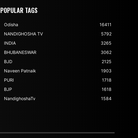
POPULAR TAGS
Odisha
16411
NANDIGHOSHA TV
5792
INDIA
3265
BHUBANESWAR
3062
BJD
2125
Naveen Patnaik
1903
PURI
1718
BJP
1618
NandighoshaTv
1584