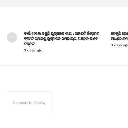
ବର୍ଷା ହେଲେ ବଢୁଛି ଭୁସ୍ଖଳନ ଭୟ : ଗଜପତି ଜିଲ୍ଲାର
ତେଜୁଛି ରେ
୧୩୯ଟି ସ୍ଥାନକୁ ଭୁସ୍ଖଳନ ସମ୍ଭାବ୍ୟ ଅଞ୍ଚଳ ଭାବେ
ଆନ୍ଦୋଳନ
ଚିହ୍ନଟ
3 days ag
3 days ago
No posts to display