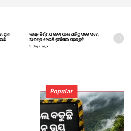
େ ଥିବା
ଲଗ୍ନ ନିର୍ଣ୍ଣୟ ହେବା ପରେ ଆଜିଠୁ ଘରେ ଘରେ
ାଇଛି
ଆରମ୍ଭ ହୋଇଛି ନୁଆଁଖାଇ ପ୍ରସ୍ତୁତି
3 days ago
Popular