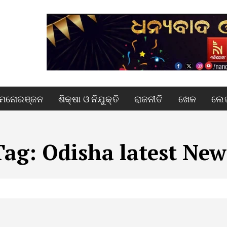
ମନୋରଞ୍ଜନ
ଶିକ୍ଷା ଓ ନିଯୁକ୍ତି
ରାଜନୀତି
ଖେଳ
ଲେଖ
Tag:
Odisha latest New