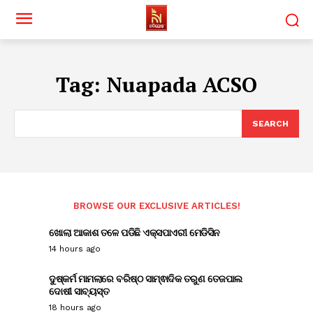
Tag:
Nuapada ACSO
SEARCH
BROWSE OUR EXCLUSIVE ARTICLES!
ଖୋଲା ଆକାଶ ତଳେ ପଡିଛି ଏକ୍ସପାଏରୀ ମେଡିସିନ
14 hours ago
ଦୁଷ୍କର୍ମ ମାମଲାରେ ବରିଷ୍ଠ ସାମ୍ଵାଦିକ ତରୁଣ ତେଜପାଲ
ଦୋଷୀ ସାବ୍ୟସ୍ତ
18 hours ago