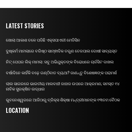
LATEST STORIES
ଖୋଲା ଆକାଶ ତଳେ ପଡିଛି ଏକ୍ସପାଏରୀ ମେଡିସିନ
ଦୁଷ୍କର୍ମ ମାମଲାରେ ବରିଷ୍ଠ ସାମ୍ଵାଦିକ ତରୁଣ ତେଜପାଲ ଦୋଷୀ ସାବ୍ୟସ୍ତ
ନିଟ୍ ପେପର ଲିକ୍ ମାମଲା :ସବୁ ଅଭିଯୁକ୍ତଙ୍କ ବିରୋଧରେ ଚାର୍ଜସିଟ ଦାଖଲ
ବର୍ଷାଦିନେ କାହିଁକି ବଢ଼େ ଗଣ୍ଠିବାତ ବ୍ୟଥା? ଜାଣନ୍ତୁ ବିଶେଷଜ୍ଞଙ୍କ ପରାମର୍ଶ
ଲାଲ ସାଗରରେ ଭାରତୀୟ ମାଲବାହୀ ଜାହାଜ ଉପରେ ଆକ୍ରମଣ; ସମସ୍ତ ୧୪
ନାବିକ ସୁରକ୍ଷିତ ଉଦ୍ଧାର
ଭୁବନେଶ୍ୱରରେ ଆଜିଠାରୁ ବ୍ରିକ୍ସ ଶିକ୍ଷା ମନ୍ତ୍ରୀମାନଙ୍କ ୧୩ତମ ବୈଠକ
LOCATION