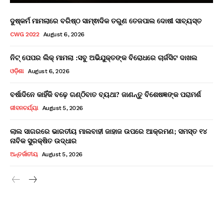
ଦୁଷ୍କର୍ମ ମାମଲାରେ ବରିଷ୍ଠ ସାମ୍ଵାଦିକ ତରୁଣ ତେଜପାଲ ଦୋଷୀ ସାବ୍ୟସ୍ତ
CWG 2022
August 6, 2026
ନିଟ୍ ପେପର ଲିକ୍ ମାମଲା :ସବୁ ଅଭିଯୁକ୍ତଙ୍କ ବିରୋଧରେ ଚାର୍ଜସିଟ ଦାଖଲ
ଓଡ଼ିଶା
August 6, 2026
ବର୍ଷାଦିନେ କାହିଁକି ବଢ଼େ ଗଣ୍ଠିବାତ ବ୍ୟଥା? ଜାଣନ୍ତୁ ବିଶେଷଜ୍ଞଙ୍କ ପରାମର୍ଶ
ଜୀବନଚର୍ଯ୍ୟା
August 5, 2026
ଲାଲ ସାଗରରେ ଭାରତୀୟ ମାଲବାହୀ ଜାହାଜ ଉପରେ ଆକ୍ରମଣ; ସମସ୍ତ ୧୪
ନାବିକ ସୁରକ୍ଷିତ ଉଦ୍ଧାର
ଅନ୍ତର୍ଜାତୀୟ
August 5, 2026