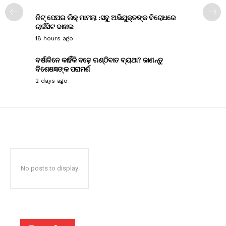
ନିଟ୍ ପେପର ଲିକ୍ ମାମଲା :ସବୁ ଅଭିଯୁକ୍ତଙ୍କ ବିରୋଧରେ
ଚାର୍ଜସିଟ ଦାଖଲ
18 hours ago
ବର୍ଷାଦିନେ କାହିଁକି ବଢ଼େ ଗଣ୍ଠିବାତ ବ୍ୟଥା? ଜାଣନ୍ତୁ
ବିଶେଷଜ୍ଞଙ୍କ ପରାମର୍ଶ
2 days ago
No posts to display