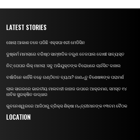
LATEST STORIES
ଖୋଲା ଆକାଶ ତଳେ ପଡିଛି ଏକ୍ସପାଏରୀ ମେଡିସିନ
ଦୁଷ୍କର୍ମ ମାମଲାରେ ବରିଷ୍ଠ ସାମ୍ଵାଦିକ ତରୁଣ ତେଜପାଲ ଦୋଷୀ ସାବ୍ୟସ୍ତ
ନିଟ୍ ପେପର ଲିକ୍ ମାମଲା :ସବୁ ଅଭିଯୁକ୍ତଙ୍କ ବିରୋଧରେ ଚାର୍ଜସିଟ ଦାଖଲ
ବର୍ଷାଦିନେ କାହିଁକି ବଢ଼େ ଗଣ୍ଠିବାତ ବ୍ୟଥା? ଜାଣନ୍ତୁ ବିଶେଷଜ୍ଞଙ୍କ ପରାମର୍ଶ
ଲାଲ ସାଗରରେ ଭାରତୀୟ ମାଲବାହୀ ଜାହାଜ ଉପରେ ଆକ୍ରମଣ; ସମସ୍ତ ୧୪
ନାବିକ ସୁରକ୍ଷିତ ଉଦ୍ଧାର
ଭୁବନେଶ୍ୱରରେ ଆଜିଠାରୁ ବ୍ରିକ୍ସ ଶିକ୍ଷା ମନ୍ତ୍ରୀମାନଙ୍କ ୧୩ତମ ବୈଠକ
LOCATION