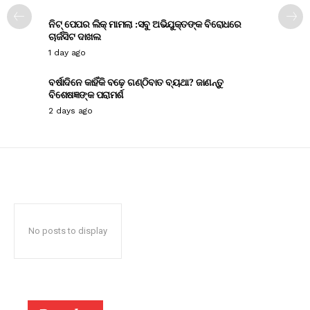
ନିଟ୍ ପେପର ଲିକ୍ ମାମଲା :ସବୁ ଅଭିଯୁକ୍ତଙ୍କ ବିରୋଧରେ
ଚାର୍ଜସିଟ ଦାଖଲ
1 day ago
ବର୍ଷାଦିନେ କାହିଁକି ବଢ଼େ ଗଣ୍ଠିବାତ ବ୍ୟଥା? ଜାଣନ୍ତୁ
ବିଶେଷଜ୍ଞଙ୍କ ପରାମର୍ଶ
2 days ago
No posts to display