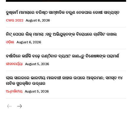
ଦୁଷ୍କର୍ମ ମାମଲାରେ ବରିଷ୍ଠ ସାମ୍ଵାଦିକ ତରୁଣ ତେଜପାଲ ଦୋଷୀ ସାବ୍ୟସ୍ତ
CWG 2022
August 6, 2026
ନିଟ୍ ପେପର ଲିକ୍ ମାମଲା :ସବୁ ଅଭିଯୁକ୍ତଙ୍କ ବିରୋଧରେ ଚାର୍ଜସିଟ ଦାଖଲ
ଓଡ଼ିଶା
August 6, 2026
ବର୍ଷାଦିନେ କାହିଁକି ବଢ଼େ ଗଣ୍ଠିବାତ ବ୍ୟଥା? ଜାଣନ୍ତୁ ବିଶେଷଜ୍ଞଙ୍କ ପରାମର୍ଶ
ଜୀବନଚର୍ଯ୍ୟା
August 5, 2026
ଲାଲ ସାଗରରେ ଭାରତୀୟ ମାଲବାହୀ ଜାହାଜ ଉପରେ ଆକ୍ରମଣ; ସମସ୍ତ ୧୪
ନାବିକ ସୁରକ୍ଷିତ ଉଦ୍ଧାର
ଅନ୍ତର୍ଜାତୀୟ
August 5, 2026