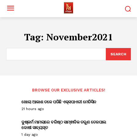
Tag:
November2021
SEARCH
BROWSE OUR EXCLUSIVE ARTICLES!
ଖୋଲା ଆକାଶ ତଳେ ପଡିଛି ଏକ୍ସପାଏରୀ ମେଡିସିନ
21 hours ago
ଦୁଷ୍କର୍ମ ମାମଲାରେ ବରିଷ୍ଠ ସାମ୍ଵାଦିକ ତରୁଣ ତେଜପାଲ
ଦୋଷୀ ସାବ୍ୟସ୍ତ
1 day ago