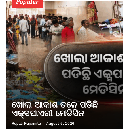
Popular
ଖୋଲା ଆକାଶ ତଳେ ପଡିଛି
ଏକ୍ସପାଏରୀ ମେଡିସିନ
Rupali Rupamita
-
August 6, 2026