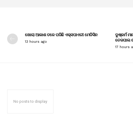
ଖୋଲା ଆକାଶ ତଳେ ପଡିଛି ଏକ୍ସପାଏରୀ ମେଡିସିନ
ଦୁଷ୍କର୍ମ ମ
ତେଜପାଲ ଦ
13 hours ago
17 hours 
No posts to display