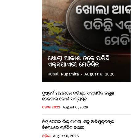
ଖୋଲା ଆକାଶ ତଳେ ପଡିଛି
ଏକ୍ସପାଏରୀ ମେଡିସିନ
Rupali Rupamita
-
August 6, 2026
ଦୁଷ୍କର୍ମ ମାମଲାରେ ବରିଷ୍ଠ ସାମ୍ଵାଦିକ ତରୁଣ
ତେଜପାଲ ଦୋଷୀ ସାବ୍ୟସ୍ତ
CWG 2022
August 6, 2026
ନିଟ୍ ପେପର ଲିକ୍ ମାମଲା :ସବୁ ଅଭିଯୁକ୍ତଙ୍କ
ବିରୋଧରେ ଚାର୍ଜସିଟ ଦାଖଲ
ଓଡ଼ିଶା
August 6, 2026