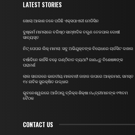
LATEST STORIES
ଖୋଲା ଆକାଶ ତଳେ ପଡିଛି ଏକ୍ସପାଏରୀ ମେଡିସିନ
ଦୁଷ୍କର୍ମ ମାମଲାରେ ବରିଷ୍ଠ ସାମ୍ଵାଦିକ ତରୁଣ ତେଜପାଲ ଦୋଷୀ
ସାବ୍ୟସ୍ତ
ନିଟ୍ ପେପର ଲିକ୍ ମାମଲା :ସବୁ ଅଭିଯୁକ୍ତଙ୍କ ବିରୋଧରେ ଚାର୍ଜସିଟ ଦାଖଲ
ବର୍ଷାଦିନେ କାହିଁକି ବଢ଼େ ଗଣ୍ଠିବାତ ବ୍ୟଥା? ଜାଣନ୍ତୁ ବିଶେଷଜ୍ଞଙ୍କ
ପରାମର୍ଶ
ଲାଲ ସାଗରରେ ଭାରତୀୟ ମାଲବାହୀ ଜାହାଜ ଉପରେ ଆକ୍ରମଣ; ସମସ୍ତ
୧୪ ନାବିକ ସୁରକ୍ଷିତ ଉଦ୍ଧାର
ଭୁବନେଶ୍ୱରରେ ଆଜିଠାରୁ ବ୍ରିକ୍ସ ଶିକ୍ଷା ମନ୍ତ୍ରୀମାନଙ୍କ ୧୩ତମ
ବୈଠକ
CONTACT US