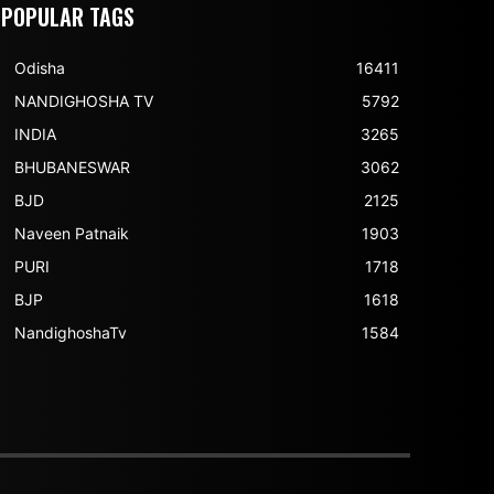
POPULAR TAGS
Odisha
16411
NANDIGHOSHA TV
5792
INDIA
3265
BHUBANESWAR
3062
BJD
2125
Naveen Patnaik
1903
PURI
1718
BJP
1618
NandighoshaTv
1584