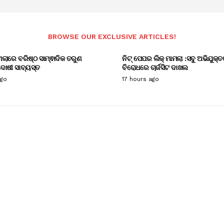
BROWSE OUR EXCLUSIVE ARTICLES!
ାମଲାରେ ବରିଷ୍ଠ ସାମ୍ଵାଦିକ ତରୁଣ
ନିଟ୍ ପେପର ଲିକ୍ ମାମଲା :ସବୁ ଅଭିଯୁକ୍ତ
ୋଷୀ ସାବ୍ୟସ୍ତ
ବିରୋଧରେ ଚାର୍ଜସିଟ ଦାଖଲ
ago
17 hours ago