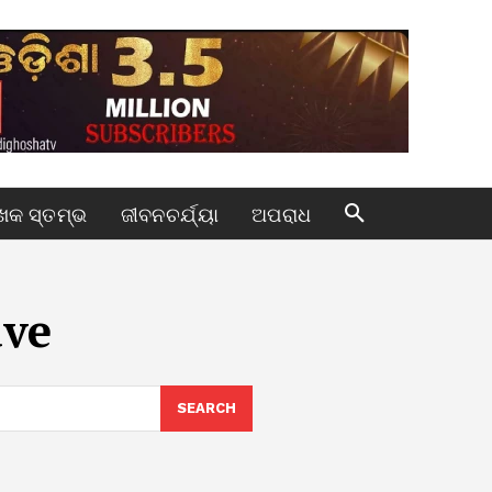
କ ସ୍ତମ୍ଭ
ଜୀବନଚର୍ଯ୍ୟା
ଅପରାଧ
ave
SEARCH