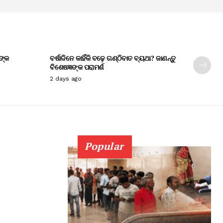
ଙ୍କ
ବର୍ଷାଦିନେ କାହିଁକି ବଢ଼େ ଗଣ୍ଠିବାତ ବ୍ୟଥା? ଜାଣନ୍ତୁ
ବିଶେଷଜ୍ଞଙ୍କ ପରାମର୍ଶ
2 days ago
Popular