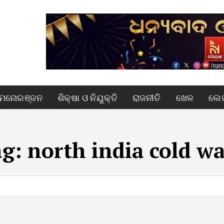
ମନୋରଞ୍ଜନ
ଶିକ୍ଷା ଓ ନିଯୁକ୍ତି
ରାଜନୀତି
ଖେଳ
ଲେଖ
ag:
north india cold w