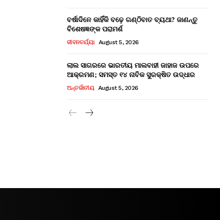
ବର୍ଷାଦିନେ କାହିଁକି ବଢ଼େ ଗଣ୍ଠିବାତ ବ୍ୟଥା? ଜାଣନ୍ତୁ
ବିଶେଷଜ୍ଞଙ୍କ ପରାମର୍ଶ
ଜୀବନଚର୍ଯ୍ୟା
August 5, 2026
ଲାଲ ସାଗରରେ ଭାରତୀୟ ମାଲବାହୀ ଜାହାଜ ଉପରେ
ଆକ୍ରମଣ; ସମସ୍ତ ୧୪ ନାବିକ ସୁରକ୍ଷିତ ଉଦ୍ଧାର
ଅନ୍ତର୍ଜାତୀୟ
August 5, 2026