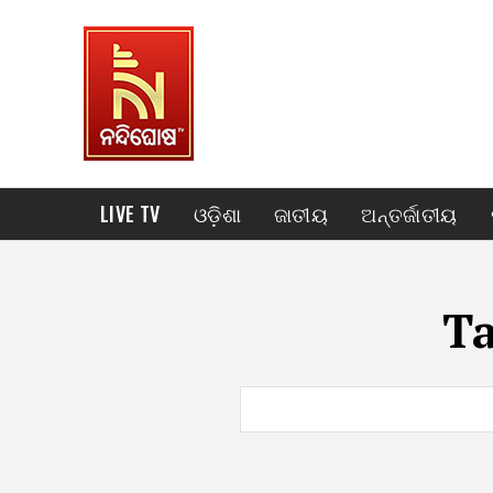
LIVE TV
ଓଡ଼ିଶା
ଜାତୀୟ
ଅନ୍ତର୍ଜାତୀୟ
T