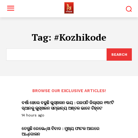
Tag:
#Kozhikode
SEARCH
BROWSE OUR EXCLUSIVE ARTICLES!
ବର୍ଷା ହେଲେ ବଢୁଛି ଭୁସ୍ଖଳନ ଭୟ : ଗଜପତି ଜିଲ୍ଲାର ୧୩୯ଟି
ସ୍ଥାନକୁ ଭୁସ୍ଖଳନ ସମ୍ଭାବ୍ୟ ଅଞ୍ଚଳ ଭାବେ ଚିହ୍ନଟ
14 hours ago
ତେଜୁଛି ରେଭେନ୍ସା ବିବାଦ : ମୁଖ୍ୟ ଫାଟକ ଆଗରେ
ଆନ୍ଦୋଳନ