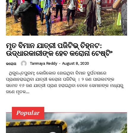
ମୃତ ବିମାନ ଯାତ୍ରୀ ପଜିଟିଭ୍ ଚିହ୍ନଟ:
ଉଦ୍ଧାରକାରୀଙ୍କ ହେବ କରୋନା ଟେଷ୍ଟିଂ
Tanmaya Reddy
-
August 8, 2020
କରୋନା
ଥିରୁବନ୍ତପୁରମ୍: କୋଜିକୋଡ ହୋଇଥିବା ବିମାନ ଦୁର୍ଘଟଣାରେ
ପ୍ରାଣାହରାଇଥିବା ଯାତ୍ରୀ କରୋନା ପଜିଟିଭ୍ । ୨ ଜଣ ପାଇଲଟଙ୍କ
ସମେତ ୧୬ ଜଣ ଯାତ୍ରୀ ପ୍ରାଣ ହରାଇଥିବା ବେଳେ ସେମାନଙ୍କ ମଧ୍ୟରୁ
ଜଣେ ମୃତକ...
Popular