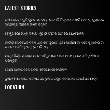
LATEST STORIES
ବର୍ଷା ହେଲେ ବଢୁଛି ଭୁସ୍ଖଳନ ଭୟ : ଗଜପତି ଜିଲ୍ଲାର ୧୩୯ଟି ସ୍ଥାନକୁ ଭୁସ୍ଖଳନ
ସମ୍ଭାବ୍ୟ ଅଞ୍ଚଳ ଭାବେ ଚିହ୍ନଟ
ତେଜୁଛି ରେଭେନ୍ସା ବିବାଦ : ମୁଖ୍ୟ ଫାଟକ ଆଗରେ ଆନ୍ଦୋଳନ
ଜାତୀୟ ହସ୍ତତନ୍ତ ଦିବସ :୪୦ କିମି ଦୂରରେ ଥିବା କର୍ଡୋଲା ଗାଁ ଏବେ ବୁଣାକାର ଗାଁ
ଭାବେ ପାଇଛି ସ୍ବତନ୍ତ୍ର ପରିଚୟ
ଲଗ୍ନ ନିର୍ଣ୍ଣୟ ହେବା ପରେ ଆଜିଠୁ ଘରେ ଘରେ ଆରମ୍ଭ ହୋଇଛି ନୁଆଁଖାଇ
ପ୍ରସ୍ତୁତି
ଖୋଲା ଆକାଶ ତଳେ ପଡିଛି ଏକ୍ସପାଏରୀ ମେଡିସିନ
ଦୁଷ୍କର୍ମ ମାମଲାରେ ବରିଷ୍ଠ ସାମ୍ଵାଦିକ ତରୁଣ ତେଜପାଲ ଦୋଷୀ ସାବ୍ୟସ୍ତ
LOCATION