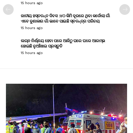
15 hours ago
ଜାତୀୟ ହସ୍ତତନ୍ତ ଦିବସ :୪୦ କିମି ଦୂରରେ ଥିବା କର୍ଡୋଲା ଗାଁ
ଏବେ ବୁଣାକାର ଗାଁ ଭାବେ ପାଇଛି ସ୍ବତନ୍ତ୍ର ପରିଚୟ
15 hours ago
ଲଗ୍ନ ନିର୍ଣ୍ଣୟ ହେବା ପରେ ଆଜିଠୁ ଘରେ ଘରେ ଆରମ୍ଭ
ହୋଇଛି ନୁଆଁଖାଇ ପ୍ରସ୍ତୁତି
15 hours ago