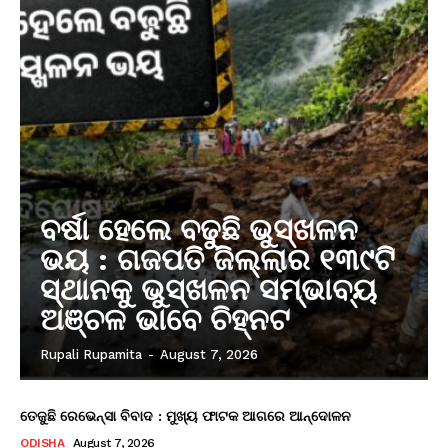
ବର୍ଷା ହେଲେ ବଢୁଛି ଭୁସ୍ଖଳନ
ଭୟ : ଗଜପତି ଜିଲ୍ଲାର ୧୩୯ଟି
ସ୍ଥାନକୁ ଭୁସ୍ଖଳନ ସମ୍ଭାବ୍ୟ
ଅଞ୍ଚଳ ଭାବେ ଚିହ୍ନଟ
Rupali Rupamita
-
August 7, 2026
ତେଜୁଛି ରେଭେନ୍ସା ବିବାଦ : ମୁଖ୍ୟ ଫାଟକ ଆଗରେ ଆନ୍ଦୋଳନ
ODISHA
August 7, 2026