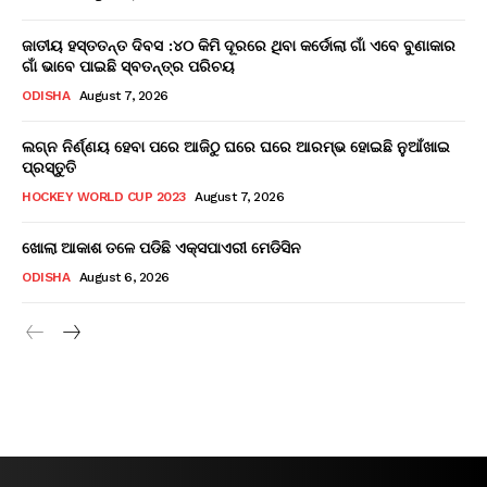
ଜାତୀୟ ହସ୍ତତନ୍ତ ଦିବସ :୪୦ କିମି ଦୂରରେ ଥିବା କର୍ଡୋଲା ଗାଁ ଏବେ ବୁଣାକାର
ଗାଁ ଭାବେ ପାଇଛି ସ୍ବତନ୍ତ୍ର ପରିଚୟ
ODISHA
August 7, 2026
ଲଗ୍ନ ନିର୍ଣ୍ଣୟ ହେବା ପରେ ଆଜିଠୁ ଘରେ ଘରେ ଆରମ୍ଭ ହୋଇଛି ନୁଆଁଖାଇ
ପ୍ରସ୍ତୁତି
HOCKEY WORLD CUP 2023
August 7, 2026
ଖୋଲା ଆକାଶ ତଳେ ପଡିଛି ଏକ୍ସପାଏରୀ ମେଡିସିନ
ODISHA
August 6, 2026