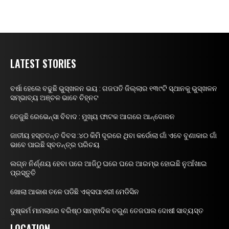
LATEST STORIES
ବର୍ଷା ହେଲେ ବଢୁଛି ଭୁସ୍ଖଳନ ଭୟ : ଗଜପତି ଜିଲ୍ଲାର ୧୩୯ଟି ସ୍ଥାନକୁ ଭୁସ୍ଖଳନ
ସମ୍ଭାବ୍ୟ ଅଞ୍ଚଳ ଭାବେ ଚିହ୍ନଟ
ତେଜୁଛି ରେଭେନ୍ସା ବିବାଦ : ମୁଖ୍ୟ ଫାଟକ ଆଗରେ ଆନ୍ଦୋଳନ
ଜାତୀୟ ହସ୍ତତନ୍ତ ଦିବସ :୪୦ କିମି ଦୂରରେ ଥିବା କର୍ଡୋଲା ଗାଁ ଏବେ ବୁଣାକାର ଗାଁ
ଭାବେ ପାଇଛି ସ୍ବତନ୍ତ୍ର ପରିଚୟ
ଲଗ୍ନ ନିର୍ଣ୍ଣୟ ହେବା ପରେ ଆଜିଠୁ ଘରେ ଘରେ ଆରମ୍ଭ ହୋଇଛି ନୁଆଁଖାଇ
ପ୍ରସ୍ତୁତି
ଖୋଲା ଆକାଶ ତଳେ ପଡିଛି ଏକ୍ସପାଏରୀ ମେଡିସିନ
ଦୁଷ୍କର୍ମ ମାମଲାରେ ବରିଷ୍ଠ ସାମ୍ଵାଦିକ ତରୁଣ ତେଜପାଲ ଦୋଷୀ ସାବ୍ୟସ୍ତ
LOCATION