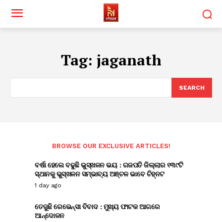
Tag:
jaganath
SEARCH
BROWSE OUR EXCLUSIVE ARTICLES!
ବର୍ଷା ହେଲେ ବଢୁଛି ଭୁସ୍ଖଳନ ଭୟ : ଗଜପତି ଜିଲ୍ଲାର ୧୩୯ଟି
ସ୍ଥାନକୁ ଭୁସ୍ଖଳନ ସମ୍ଭାବ୍ୟ ଅଞ୍ଚଳ ଭାବେ ଚିହ୍ନଟ
1 day ago
ତେଜୁଛି ରେଭେନ୍ସା ବିବାଦ : ମୁଖ୍ୟ ଫାଟକ ଆଗରେ
ଆନ୍ଦୋଳନ