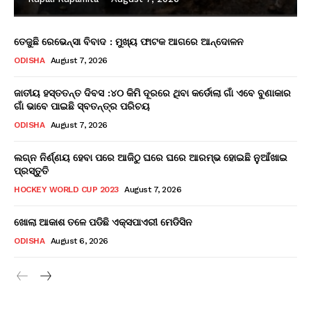
ତେଜୁଛି ରେଭେନ୍ସା ବିବାଦ : ମୁଖ୍ୟ ଫାଟକ ଆଗରେ ଆନ୍ଦୋଳନ
ODISHA
August 7, 2026
ଜାତୀୟ ହସ୍ତତନ୍ତ ଦିବସ :୪୦ କିମି ଦୂରରେ ଥିବା କର୍ଡୋଲା ଗାଁ ଏବେ ବୁଣାକାର
ଗାଁ ଭାବେ ପାଇଛି ସ୍ବତନ୍ତ୍ର ପରିଚୟ
ODISHA
August 7, 2026
ଲଗ୍ନ ନିର୍ଣ୍ଣୟ ହେବା ପରେ ଆଜିଠୁ ଘରେ ଘରେ ଆରମ୍ଭ ହୋଇଛି ନୁଆଁଖାଇ
ପ୍ରସ୍ତୁତି
HOCKEY WORLD CUP 2023
August 7, 2026
ଖୋଲା ଆକାଶ ତଳେ ପଡିଛି ଏକ୍ସପାଏରୀ ମେଡିସିନ
ODISHA
August 6, 2026