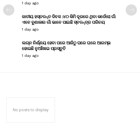
1 day ago
ଜାତୀୟ ହସ୍ତତନ୍ତ ଦିବସ :୪୦ କିମି ଦୂରରେ ଥିବା କର୍ଡୋଲା ଗାଁ
ଏବେ ବୁଣାକାର ଗାଁ ଭାବେ ପାଇଛି ସ୍ବତନ୍ତ୍ର ପରିଚୟ
1 day ago
ଲଗ୍ନ ନିର୍ଣ୍ଣୟ ହେବା ପରେ ଆଜିଠୁ ଘରେ ଘରେ ଆରମ୍ଭ
ହୋଇଛି ନୁଆଁଖାଇ ପ୍ରସ୍ତୁତି
1 day ago
No posts to display