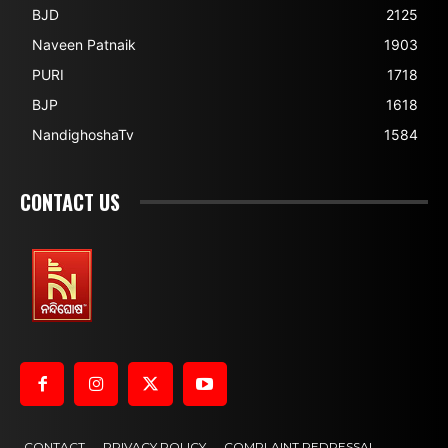
BJD
2125
Naveen Patnaik
1903
PURI
1718
BJP
1618
NandighoshaTv
1584
CONTACT US
CONTACT
PRIVACY POLICY
COMPLAINT REDRESSAL