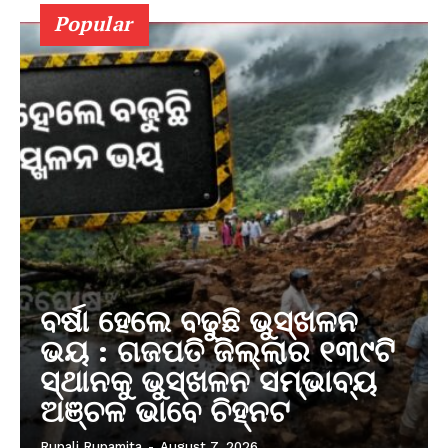
Popular
ବର୍ଷା ହେଲେ ବଢୁଛି ଭୁସ୍ଖଳନ
ଭୟ : ଗଜପତି ଜିଲ୍ଲାର ୧୩୯ଟି
ସ୍ଥାନକୁ ଭୁସ୍ଖଳନ ସମ୍ଭାବ୍ୟ
ଅଞ୍ଚଳ ଭାବେ ଚିହ୍ନଟ
Rupali Rupamita
-
August 7, 2026