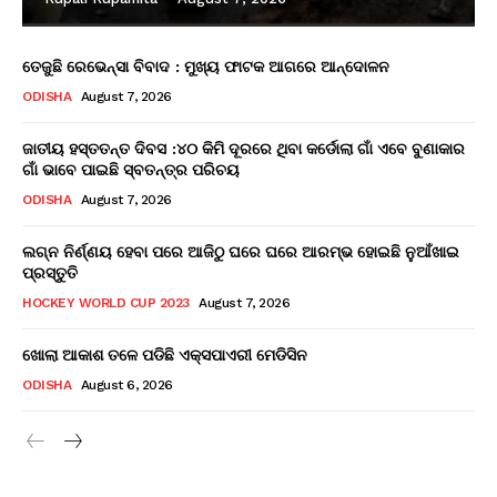
ତେଜୁଛି ରେଭେନ୍ସା ବିବାଦ : ମୁଖ୍ୟ ଫାଟକ ଆଗରେ ଆନ୍ଦୋଳନ
ODISHA
August 7, 2026
ଜାତୀୟ ହସ୍ତତନ୍ତ ଦିବସ :୪୦ କିମି ଦୂରରେ ଥିବା କର୍ଡୋଲା ଗାଁ ଏବେ ବୁଣାକାର
ଗାଁ ଭାବେ ପାଇଛି ସ୍ବତନ୍ତ୍ର ପରିଚୟ
ODISHA
August 7, 2026
ଲଗ୍ନ ନିର୍ଣ୍ଣୟ ହେବା ପରେ ଆଜିଠୁ ଘରେ ଘରେ ଆରମ୍ଭ ହୋଇଛି ନୁଆଁଖାଇ
ପ୍ରସ୍ତୁତି
HOCKEY WORLD CUP 2023
August 7, 2026
ଖୋଲା ଆକାଶ ତଳେ ପଡିଛି ଏକ୍ସପାଏରୀ ମେଡିସିନ
ODISHA
August 6, 2026