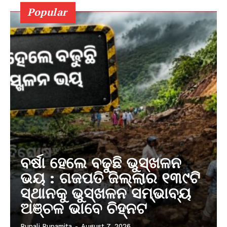
Popular
ବର୍ଷା ହେଲେ ବଢୁଛି ଭୁସ୍ଖଳନ
ଭୟ : ଗଜପତି ଜିଲ୍ଲାର ୧୩୯ଟି
ସ୍ଥାନକୁ ଭୁସ୍ଖଳନ ସମ୍ଭାବ୍ୟ
ଅଞ୍ଚଳ ଭାବେ ଚିହ୍ନଟ
Rupali Rupamita
-
August 7, 2026