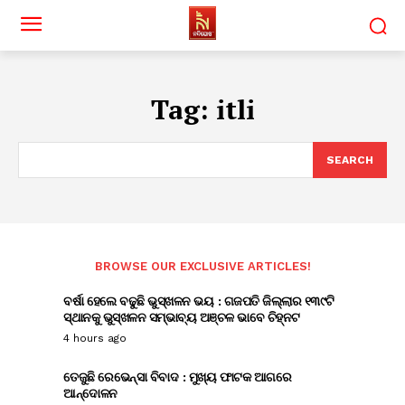
Tag:
itli
SEARCH
BROWSE OUR EXCLUSIVE ARTICLES!
ବର୍ଷା ହେଲେ ବଢୁଛି ଭୁସ୍ଖଳନ ଭୟ : ଗଜପତି ଜିଲ୍ଲାର ୧୩୯ଟି
ସ୍ଥାନକୁ ଭୁସ୍ଖଳନ ସମ୍ଭାବ୍ୟ ଅଞ୍ଚଳ ଭାବେ ଚିହ୍ନଟ
4 hours ago
ତେଜୁଛି ରେଭେନ୍ସା ବିବାଦ : ମୁଖ୍ୟ ଫାଟକ ଆଗରେ
ଆନ୍ଦୋଳନ