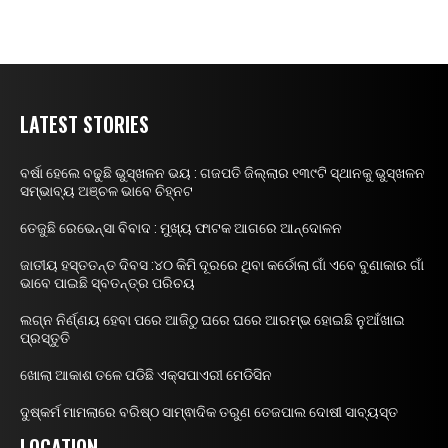
LATEST STORIES
ବର୍ଷା ହେଲେ ବଢୁଛି ଭୁସ୍ଖଳନ ଭୟ : ଗଜପତି ଜିଲ୍ଲାର ୧୩୯ଟି ସ୍ଥାନକୁ ଭୁସ୍ଖଳନ
ସମ୍ଭାବ୍ୟ ଅଞ୍ଚଳ ଭାବେ ଚିହ୍ନଟ
ତେଜୁଛି ରେଭେନ୍ସା ବିବାଦ : ମୁଖ୍ୟ ଫାଟକ ଆଗରେ ଆନ୍ଦୋଳନ
ଜାତୀୟ ହସ୍ତତନ୍ତ ଦିବସ :୪୦ କିମି ଦୂରରେ ଥିବା କର୍ଡୋଲା ଗାଁ ଏବେ ବୁଣାକାର ଗାଁ
ଭାବେ ପାଇଛି ସ୍ବତନ୍ତ୍ର ପରିଚୟ
ଲଗ୍ନ ନିର୍ଣ୍ଣୟ ହେବା ପରେ ଆଜିଠୁ ଘରେ ଘରେ ଆରମ୍ଭ ହୋଇଛି ନୁଆଁଖାଇ
ପ୍ରସ୍ତୁତି
ଖୋଲା ଆକାଶ ତଳେ ପଡିଛି ଏକ୍ସପାଏରୀ ମେଡିସିନ
ଦୁଷ୍କର୍ମ ମାମଲାରେ ବରିଷ୍ଠ ସାମ୍ଵାଦିକ ତରୁଣ ତେଜପାଲ ଦୋଷୀ ସାବ୍ୟସ୍ତ
LOCATION