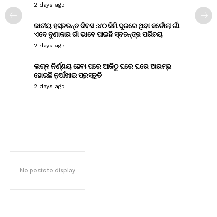
2 days ago
ଜାତୀୟ ହସ୍ତତନ୍ତ ଦିବସ :୪୦ କିମି ଦୂରରେ ଥିବା କର୍ଡୋଲା ଗାଁ
ଏବେ ବୁଣାକାର ଗାଁ ଭାବେ ପାଇଛି ସ୍ବତନ୍ତ୍ର ପରିଚୟ
2 days ago
ଲଗ୍ନ ନିର୍ଣ୍ଣୟ ହେବା ପରେ ଆଜିଠୁ ଘରେ ଘରେ ଆରମ୍ଭ
ହୋଇଛି ନୁଆଁଖାଇ ପ୍ରସ୍ତୁତି
2 days ago
No posts to display