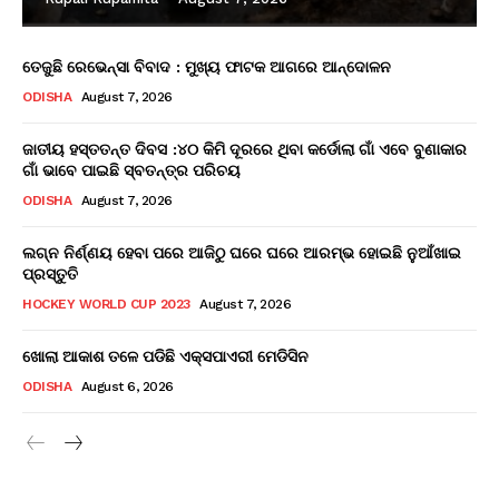
ତେଜୁଛି ରେଭେନ୍ସା ବିବାଦ : ମୁଖ୍ୟ ଫାଟକ ଆଗରେ ଆନ୍ଦୋଳନ
ODISHA
August 7, 2026
ଜାତୀୟ ହସ୍ତତନ୍ତ ଦିବସ :୪୦ କିମି ଦୂରରେ ଥିବା କର୍ଡୋଲା ଗାଁ ଏବେ ବୁଣାକାର
ଗାଁ ଭାବେ ପାଇଛି ସ୍ବତନ୍ତ୍ର ପରିଚୟ
ODISHA
August 7, 2026
ଲଗ୍ନ ନିର୍ଣ୍ଣୟ ହେବା ପରେ ଆଜିଠୁ ଘରେ ଘରେ ଆରମ୍ଭ ହୋଇଛି ନୁଆଁଖାଇ
ପ୍ରସ୍ତୁତି
HOCKEY WORLD CUP 2023
August 7, 2026
ଖୋଲା ଆକାଶ ତଳେ ପଡିଛି ଏକ୍ସପାଏରୀ ମେଡିସିନ
ODISHA
August 6, 2026