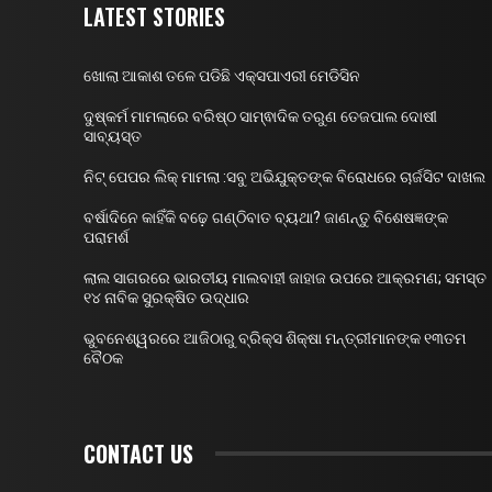
LATEST STORIES
ଖୋଲା ଆକାଶ ତଳେ ପଡିଛି ଏକ୍ସପାଏରୀ ମେଡିସିନ
ଦୁଷ୍କର୍ମ ମାମଲାରେ ବରିଷ୍ଠ ସାମ୍ଵାଦିକ ତରୁଣ ତେଜପାଲ ଦୋଷୀ
ସାବ୍ୟସ୍ତ
ନିଟ୍ ପେପର ଲିକ୍ ମାମଲା :ସବୁ ଅଭିଯୁକ୍ତଙ୍କ ବିରୋଧରେ ଚାର୍ଜସିଟ ଦାଖଲ
ବର୍ଷାଦିନେ କାହିଁକି ବଢ଼େ ଗଣ୍ଠିବାତ ବ୍ୟଥା? ଜାଣନ୍ତୁ ବିଶେଷଜ୍ଞଙ୍କ
ପରାମର୍ଶ
ଲାଲ ସାଗରରେ ଭାରତୀୟ ମାଲବାହୀ ଜାହାଜ ଉପରେ ଆକ୍ରମଣ; ସମସ୍ତ
୧୪ ନାବିକ ସୁରକ୍ଷିତ ଉଦ୍ଧାର
ଭୁବନେଶ୍ୱରରେ ଆଜିଠାରୁ ବ୍ରିକ୍ସ ଶିକ୍ଷା ମନ୍ତ୍ରୀମାନଙ୍କ ୧୩ତମ
ବୈଠକ
CONTACT US