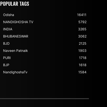
POPULAR TAGS
Odisha
16411
NANDIGHOSHA TV
5792
INDIA
3265
BHUBANESWAR
3062
BJD
2125
Naveen Patnaik
1903
PURI
1718
BJP
1618
NandighoshaTv
1584