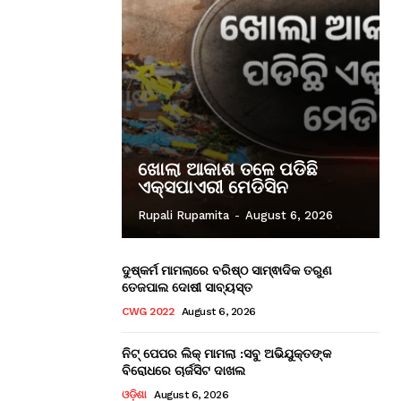
ଖୋଲା ଆକାଶ ତଳେ ପଡିଛି
ଏକ୍ସପାଏରୀ ମେଡିସିନ
Rupali Rupamita
-
August 6, 2026
ଦୁଷ୍କର୍ମ ମାମଲାରେ ବରିଷ୍ଠ ସାମ୍ଵାଦିକ ତରୁଣ
ତେଜପାଲ ଦୋଷୀ ସାବ୍ୟସ୍ତ
CWG 2022
August 6, 2026
ନିଟ୍ ପେପର ଲିକ୍ ମାମଲା :ସବୁ ଅଭିଯୁକ୍ତଙ୍କ
ବିରୋଧରେ ଚାର୍ଜସିଟ ଦାଖଲ
ଓଡ଼ିଶା
August 6, 2026