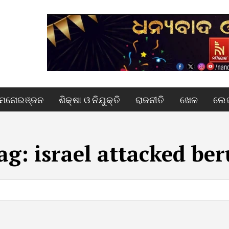
ମନୋରଞ୍ଜନ
ଶିକ୍ଷା ଓ ନିଯୁକ୍ତି
ରାଜନୀତି
ଖେଳ
ଲେଖ
ag:
israel attacked ber