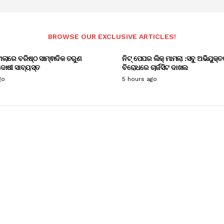
BROWSE OUR EXCLUSIVE ARTICLES!
ାମଲାରେ ବରିଷ୍ଠ ସାମ୍ଵାଦିକ ତରୁଣ
ନିଟ୍ ପେପର ଲିକ୍ ମାମଲା :ସବୁ ଅଭିଯୁକ୍ତ
ୋଷୀ ସାବ୍ୟସ୍ତ
ବିରୋଧରେ ଚାର୍ଜସିଟ ଦାଖଲ
go
5 hours ago