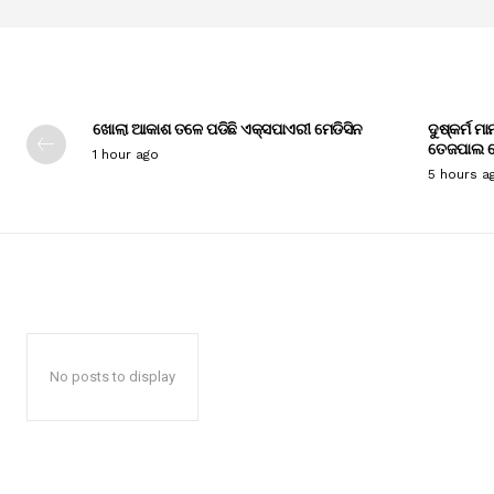
ଖୋଲା ଆକାଶ ତଳେ ପଡିଛି ଏକ୍ସପାଏରୀ ମେଡିସିନ
ଦୁଷ୍କର୍ମ ମ
ତେଜପାଲ ଦ
1 hour ago
5 hours a
No posts to display