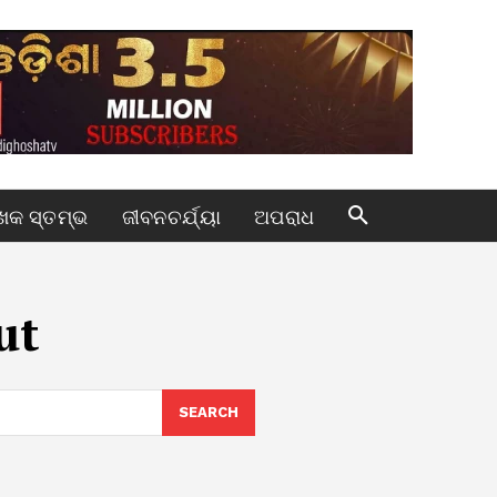
କ ସ୍ତମ୍ଭ
ଜୀବନଚର୍ଯ୍ୟା
ଅପରାଧ
ut
SEARCH