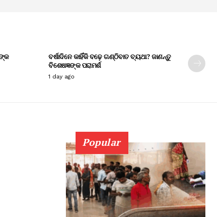
ଙ୍କ
ବର୍ଷାଦିନେ କାହିଁକି ବଢ଼େ ଗଣ୍ଠିବାତ ବ୍ୟଥା? ଜାଣନ୍ତୁ
ବିଶେଷଜ୍ଞଙ୍କ ପରାମର୍ଶ
1 day ago
Popular