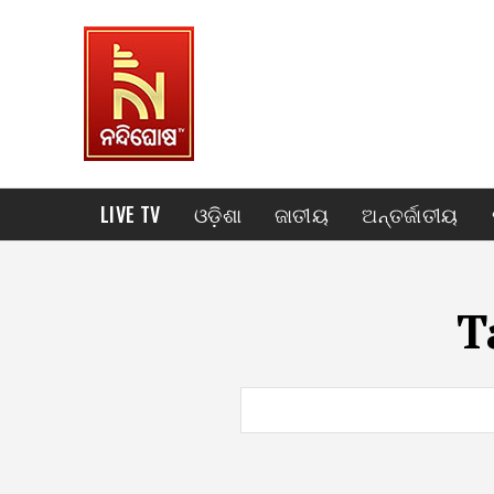
LIVE TV
ଓଡ଼ିଶା
ଜାତୀୟ
ଅନ୍ତର୍ଜାତୀୟ
T