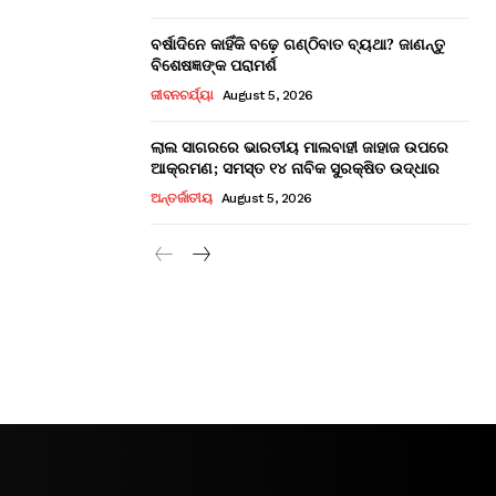
ବର୍ଷାଦିନେ କାହିଁକି ବଢ଼େ ଗଣ୍ଠିବାତ ବ୍ୟଥା? ଜାଣନ୍ତୁ
ବିଶେଷଜ୍ଞଙ୍କ ପରାମର୍ଶ
ଜୀବନଚର୍ଯ୍ୟା
August 5, 2026
ଲାଲ ସାଗରରେ ଭାରତୀୟ ମାଲବାହୀ ଜାହାଜ ଉପରେ
ଆକ୍ରମଣ; ସମସ୍ତ ୧୪ ନାବିକ ସୁରକ୍ଷିତ ଉଦ୍ଧାର
ଅନ୍ତର୍ଜାତୀୟ
August 5, 2026