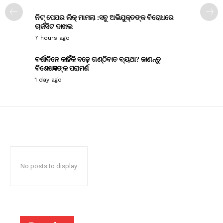
ନିଟ୍ ପେପର ଲିକ୍ ମାମଲା :ସବୁ ଅଭିଯୁକ୍ତଙ୍କ ବିରୋଧରେ
ଚାର୍ଜସିଟ ଦାଖଲ
7 hours ago
ବର୍ଷାଦିନେ କାହିଁକି ବଢ଼େ ଗଣ୍ଠିବାତ ବ୍ୟଥା? ଜାଣନ୍ତୁ
ବିଶେଷଜ୍ଞଙ୍କ ପରାମର୍ଶ
1 day ago
No posts to display