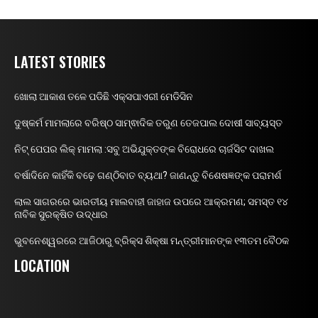
LATEST STORIES
ଖୋଲା ଆକାଶ ତଳେ ପଡିଛି ଏକ୍ସପାଏରୀ ମେଡିସିନ
ଦୁଷ୍କର୍ମ ମାମଲାରେ ବରିଷ୍ଠ ସାମ୍ଵାଦିକ ତରୁଣ ତେଜପାଲ ଦୋଷୀ ସାବ୍ୟସ୍ତ
ନିଟ୍ ପେପର ଲିକ୍ ମାମଲା :ସବୁ ଅଭିଯୁକ୍ତଙ୍କ ବିରୋଧରେ ଚାର୍ଜସିଟ ଦାଖଲ
ବର୍ଷାଦିନେ କାହିଁକି ବଢ଼େ ଗଣ୍ଠିବାତ ବ୍ୟଥା? ଜାଣନ୍ତୁ ବିଶେଷଜ୍ଞଙ୍କ ପରାମର୍ଶ
ଲାଲ ସାଗରରେ ଭାରତୀୟ ମାଲବାହୀ ଜାହାଜ ଉପରେ ଆକ୍ରମଣ; ସମସ୍ତ ୧୪
ନାବିକ ସୁରକ୍ଷିତ ଉଦ୍ଧାର
ଭୁବନେଶ୍ୱରରେ ଆଜିଠାରୁ ବ୍ରିକ୍ସ ଶିକ୍ଷା ମନ୍ତ୍ରୀମାନଙ୍କ ୧୩ତମ ବୈଠକ
LOCATION