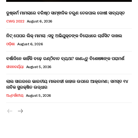
ଦୁଷ୍କର୍ମ ମାମଲାରେ ବରିଷ୍ଠ ସାମ୍ଵାଦିକ ତରୁଣ ତେଜପାଲ ଦୋଷୀ ସାବ୍ୟସ୍ତ
CWG 2022
August 6, 2026
ନିଟ୍ ପେପର ଲିକ୍ ମାମଲା :ସବୁ ଅଭିଯୁକ୍ତଙ୍କ ବିରୋଧରେ ଚାର୍ଜସିଟ ଦାଖଲ
ଓଡ଼ିଶା
August 6, 2026
ବର୍ଷାଦିନେ କାହିଁକି ବଢ଼େ ଗଣ୍ଠିବାତ ବ୍ୟଥା? ଜାଣନ୍ତୁ ବିଶେଷଜ୍ଞଙ୍କ ପରାମର୍ଶ
ଜୀବନଚର୍ଯ୍ୟା
August 5, 2026
ଲାଲ ସାଗରରେ ଭାରତୀୟ ମାଲବାହୀ ଜାହାଜ ଉପରେ ଆକ୍ରମଣ; ସମସ୍ତ ୧୪
ନାବିକ ସୁରକ୍ଷିତ ଉଦ୍ଧାର
ଅନ୍ତର୍ଜାତୀୟ
August 5, 2026