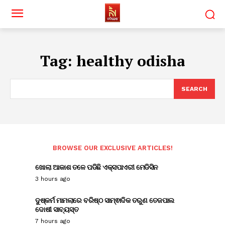
Tag:
healthy odisha
SEARCH
BROWSE OUR EXCLUSIVE ARTICLES!
ଖୋଲା ଆକାଶ ତଳେ ପଡିଛି ଏକ୍ସପାଏରୀ ମେଡିସିନ
3 hours ago
ଦୁଷ୍କର୍ମ ମାମଲାରେ ବରିଷ୍ଠ ସାମ୍ଵାଦିକ ତରୁଣ ତେଜପାଲ
ଦୋଷୀ ସାବ୍ୟସ୍ତ
7 hours ago