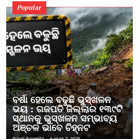
Popular
ବର୍ଷା ହେଲେ ବଢୁଛି ଭୁସ୍ଖଳନ
ଭୟ : ଗଜପତି ଜିଲ୍ଲାର ୧୩୯ଟି
ସ୍ଥାନକୁ ଭୁସ୍ଖଳନ ସମ୍ଭାବ୍ୟ
ଅଞ୍ଚଳ ଭାବେ ଚିହ୍ନଟ
Rupali Rupamita
-
August 7, 2026