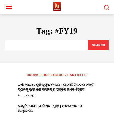
Tag:
#FY19
SEARCH
BROWSE OUR EXCLUSIVE ARTICLES!
ବର୍ଷା ହେଲେ ବଢୁଛି ଭୁସ୍ଖଳନ ଭୟ : ଗଜପତି ଜିଲ୍ଲାର ୧୩୯ଟି
ସ୍ଥାନକୁ ଭୁସ୍ଖଳନ ସମ୍ଭାବ୍ୟ ଅଞ୍ଚଳ ଭାବେ ଚିହ୍ନଟ
4 hours ago
ତେଜୁଛି ରେଭେନ୍ସା ବିବାଦ : ମୁଖ୍ୟ ଫାଟକ ଆଗରେ
ଆନ୍ଦୋଳନ