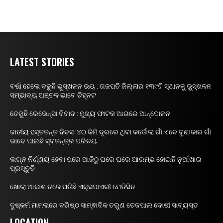
LATEST STORIES
ବର୍ଷା ହେଲେ ବଢୁଛି ଭୁସ୍ଖଳନ ଭୟ : ଗଜପତି ଜିଲ୍ଲାର ୧୩୯ଟି ସ୍ଥାନକୁ ଭୁସ୍ଖଳନ
ସମ୍ଭାବ୍ୟ ଅଞ୍ଚଳ ଭାବେ ଚିହ୍ନଟ
ତେଜୁଛି ରେଭେନ୍ସା ବିବାଦ : ମୁଖ୍ୟ ଫାଟକ ଆଗରେ ଆନ୍ଦୋଳନ
ଜାତୀୟ ହସ୍ତତନ୍ତ ଦିବସ :୪୦ କିମି ଦୂରରେ ଥିବା କର୍ଡୋଲା ଗାଁ ଏବେ ବୁଣାକାର ଗାଁ
ଭାବେ ପାଇଛି ସ୍ବତନ୍ତ୍ର ପରିଚୟ
ଲଗ୍ନ ନିର୍ଣ୍ଣୟ ହେବା ପରେ ଆଜିଠୁ ଘରେ ଘରେ ଆରମ୍ଭ ହୋଇଛି ନୁଆଁଖାଇ
ପ୍ରସ୍ତୁତି
ଖୋଲା ଆକାଶ ତଳେ ପଡିଛି ଏକ୍ସପାଏରୀ ମେଡିସିନ
ଦୁଷ୍କର୍ମ ମାମଲାରେ ବରିଷ୍ଠ ସାମ୍ଵାଦିକ ତରୁଣ ତେଜପାଲ ଦୋଷୀ ସାବ୍ୟସ୍ତ
LOCATION