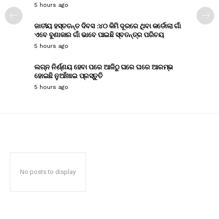
5 hours ago
ଜାତୀୟ ହସ୍ତତନ୍ତ ଦିବସ :୪୦ କିମି ଦୂରରେ ଥିବା କର୍ଡୋଲା ଗାଁ
ଏବେ ବୁଣାକାର ଗାଁ ଭାବେ ପାଇଛି ସ୍ବତନ୍ତ୍ର ପରିଚୟ
5 hours ago
ଲଗ୍ନ ନିର୍ଣ୍ଣୟ ହେବା ପରେ ଆଜିଠୁ ଘରେ ଘରେ ଆରମ୍ଭ
ହୋଇଛି ନୁଆଁଖାଇ ପ୍ରସ୍ତୁତି
5 hours ago
No posts to display