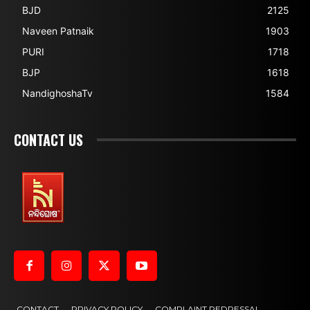
BJD
2125
Naveen Patnaik
1903
PURI
1718
BJP
1618
NandighoshaTv
1584
CONTACT US
CONTACT
PRIVACY POLICY
COMPLAINT REDRESSAL