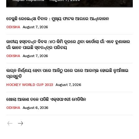
ତେଜୁଛି ରେଭେନ୍ସା ବିବାଦ : ମୁଖ୍ୟ ଫାଟକ ଆଗରେ ଆନ୍ଦୋଳନ
ODISHA
August 7, 2026
ଜାତୀୟ ହସ୍ତତନ୍ତ ଦିବସ :୪୦ କିମି ଦୂରରେ ଥିବା କର୍ଡୋଲା ଗାଁ ଏବେ ବୁଣାକାର
ଗାଁ ଭାବେ ପାଇଛି ସ୍ବତନ୍ତ୍ର ପରିଚୟ
ODISHA
August 7, 2026
ଲଗ୍ନ ନିର୍ଣ୍ଣୟ ହେବା ପରେ ଆଜିଠୁ ଘରେ ଘରେ ଆରମ୍ଭ ହୋଇଛି ନୁଆଁଖାଇ
ପ୍ରସ୍ତୁତି
HOCKEY WORLD CUP 2023
August 7, 2026
ଖୋଲା ଆକାଶ ତଳେ ପଡିଛି ଏକ୍ସପାଏରୀ ମେଡିସିନ
ODISHA
August 6, 2026