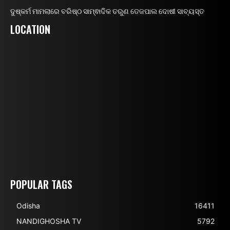
ଦୁଷ୍କର୍ମ ମାମଲାରେ ବରିଷ୍ଠ ସାମ୍ଵାଦିକ ତରୁଣ ତେଜପାଲ ଦୋଷୀ ସାବ୍ୟସ୍ତ
LOCATION
POPULAR TAGS
Odisha
16411
NANDIGHOSHA TV
5792