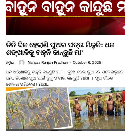
ତିନି ଦିନ ହେଲାଣି ପୁଅର ପତ୍ତା ମିଳୁନି: ଧନ
ଶଙ୍ଖାଳିକୁ ବାହୁନି କାନ୍ଦୁଛି ମା’
Manasa Ranjan Pradhan
-
October 6, 2025
ଓଡ଼ିଶା
ଧନ ଶଙ୍ଖାଳିକୁ ବାହୁନି କାନ୍ଦୁଛି ମା' । ଦୁଃଖ ଦେଇ କୁଆଡେ ପଳେଇଲୁରେ
ଧନ.. ନିଖୋଜ ପୁଅ ପାଇଁ ବୁକୁ ଫଟାଇ କାନ୍ଦୁଛି ମାଆ । ପୂରା ଗାଁରେ
ଶୋକର ପରିବେଶ। ମାଆ...