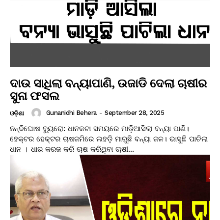
ଦାଉ ସାଧିଲା ବନ୍ୟାପାଣି, ଉଜାଡି ଦେଲା ଚାଷୀର
ସୁନା ଫସଲ
Gunanidhi Behera
-
September 28, 2025
ଓଡ଼ିଶା
ନନ୍ଦିଘୋଷ ବ୍ୟୁରୋ: ଧାନକଟା ସମୟରେ ମାଡ଼ିଆସିଲା ବନ୍ୟା ପାଣି।
ହେକ୍ଟର ହେକ୍ଟର ଚାଷଜମିରେ ଲହଡ଼ି ମାରୁଛି ବନ୍ୟା ଜଳ। ଭାସୁଛି ପାଚିଲା
ଧାନ । ଧାର କରଜ କରି ଚାଷ କରିଥିବା ଚାଷୀ...