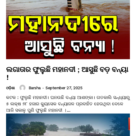
ଲଗାତାର ଫୁଲୁଛି ମହାନଦୀ ; ଆସୁଛି ବଡ଼ ବନ୍ୟା
!
Barsha
-
September 27, 2025
ଓଡ଼ିଶା
କଟକ : ଫୁଲୁଛି ମହାନଦୀ। ଘନଉଛି ବନ୍ୟା ଆଶଙ୍କା। ଗତକାଲି ସନ୍ଧ୍ୟାରୁ
୫ ଲକ୍ଷ ୭୮ ହଜାର କ୍ୟୁସେକ ବନ୍ୟାଜଳ ପ୍ରବାହିତ ହେଉଥିବା ବେଳେ
ଆଜି ସକାଳୁ ପୁଣି ଫୁଲୁଛି ମହାନଦୀ ।...