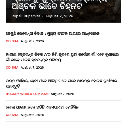
ଅଞ୍ଚଳ ଭାବେ ଚିହ୍ନଟ
Rupali Rupamita
-
August 7, 2026
ତେଜୁଛି ରେଭେନ୍ସା ବିବାଦ : ମୁଖ୍ୟ ଫାଟକ ଆଗରେ ଆନ୍ଦୋଳନ
ODISHA
August 7, 2026
ଜାତୀୟ ହସ୍ତତନ୍ତ ଦିବସ :୪୦ କିମି ଦୂରରେ ଥିବା କର୍ଡୋଲା ଗାଁ ଏବେ ବୁଣାକାର
ଗାଁ ଭାବେ ପାଇଛି ସ୍ବତନ୍ତ୍ର ପରିଚୟ
ODISHA
August 7, 2026
ଲଗ୍ନ ନିର୍ଣ୍ଣୟ ହେବା ପରେ ଆଜିଠୁ ଘରେ ଘରେ ଆରମ୍ଭ ହୋଇଛି ନୁଆଁଖାଇ
ପ୍ରସ୍ତୁତି
HOCKEY WORLD CUP 2023
August 7, 2026
ଖୋଲା ଆକାଶ ତଳେ ପଡିଛି ଏକ୍ସପାଏରୀ ମେଡିସିନ
ODISHA
August 6, 2026