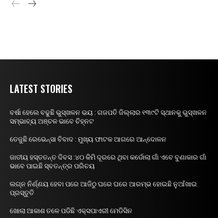
LATEST STORIES
ବର୍ଷା ହେଲେ ବଢୁଛି ଭୁସ୍ଖଳନ ଭୟ : ଗଜପତି ଜିଲ୍ଲାର ୧୩୯ଟି ସ୍ଥାନକୁ ଭୁସ୍ଖଳନ
ସମ୍ଭାବ୍ୟ ଅଞ୍ଚଳ ଭାବେ ଚିହ୍ନଟ
ତେଜୁଛି ରେଭେନ୍ସା ବିବାଦ : ମୁଖ୍ୟ ଫାଟକ ଆଗରେ ଆନ୍ଦୋଳନ
ଜାତୀୟ ହସ୍ତତନ୍ତ ଦିବସ :୪୦ କିମି ଦୂରରେ ଥିବା କର୍ଡୋଲା ଗାଁ ଏବେ ବୁଣାକାର ଗାଁ
ଭାବେ ପାଇଛି ସ୍ବତନ୍ତ୍ର ପରିଚୟ
ଲଗ୍ନ ନିର୍ଣ୍ଣୟ ହେବା ପରେ ଆଜିଠୁ ଘରେ ଘରେ ଆରମ୍ଭ ହୋଇଛି ନୁଆଁଖାଇ
ପ୍ରସ୍ତୁତି
ଖୋଲା ଆକାଶ ତଳେ ପଡିଛି ଏକ୍ସପାଏରୀ ମେଡିସିନ