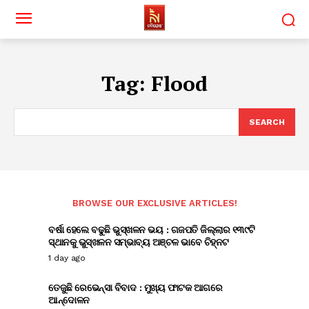
Tag:
Flood
SEARCH
BROWSE OUR EXCLUSIVE ARTICLES!
ବର୍ଷା ହେଲେ ବଢୁଛି ଭୁସ୍ଖଳନ ଭୟ : ଗଜପତି ଜିଲ୍ଲାର ୧୩୯ଟି
ସ୍ଥାନକୁ ଭୁସ୍ଖଳନ ସମ୍ଭାବ୍ୟ ଅଞ୍ଚଳ ଭାବେ ଚିହ୍ନଟ
1 day ago
ତେଜୁଛି ରେଭେନ୍ସା ବିବାଦ : ମୁଖ୍ୟ ଫାଟକ ଆଗରେ
ଆନ୍ଦୋଳନ