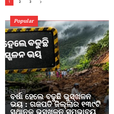
1
2
3
Popular
ବର୍ଷା ହେଲେ ବଢୁଛି ଭୁସ୍ଖଳନ
ଭୟ : ଗଜପତି ଜିଲ୍ଲାର ୧୩୯ଟି
ସ୍ଥାନକୁ ଭୁସ୍ଖଳନ ସମ୍ଭାବ୍ୟ