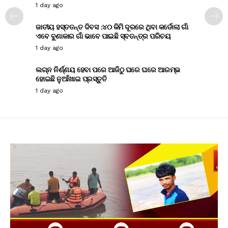
1 day ago
ଜାତୀୟ ହସ୍ତତନ୍ତ ଦିବସ :୪୦ କିମି ଦୂରରେ ଥିବା କର୍ଡୋଲା ଗାଁ
ଏବେ ବୁଣାକାର ଗାଁ ଭାବେ ପାଇଛି ସ୍ବତନ୍ତ୍ର ପରିଚୟ
1 day ago
ଲଗ୍ନ ନିର୍ଣ୍ଣୟ ହେବା ପରେ ଆଜିଠୁ ଘରେ ଘରେ ଆରମ୍ଭ
ହୋଇଛି ନୁଆଁଖାଇ ପ୍ରସ୍ତୁତି
1 day ago