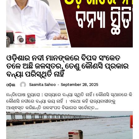
ଓଡ଼ିଶାର ନଦୀ ମାନଙ୍କରେ ବିପଦ ସଂକେତ
ତଳେ ଅଛି ଜଳସ୍ତର, ତେଣୁ କୌଣସି ପ୍ରକାର
ବନ୍ୟା ପରିସ୍ଥିତି ନାହିଁ
Sasmita Sahoo
-
September 28, 2025
ଓଡ଼ିଶା
ନନ୍ଦିଘୋଷ ବ୍ୟୁରୋ : ରାଜ୍ୟରେ ବନ୍ୟା ସ୍ଥିତି ନାହିଁ। କୌଣସି ସ୍ଥାନରେ କି
କୌଣସି ନଦୀରେ ବନ୍ୟା ଭୟ ନାହିଁ । ଏକଥା କହି ରାଜ୍ୟବାସୀଙ୍କୁ
ଆଶ୍ଵସ୍ତ କରିଛନ୍ତି ଜଳସଂପଦ ବିଭାଗର ସର୍ବୋଚ୍ଚ...