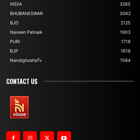
INDIA
3265
BHUBANESWAR
3062
BJD
2125
Naveen Patnaik
1903
PURI
1718
BJP
1618
NandighoshaTv
1584
CONTACT US