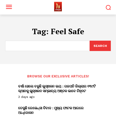
Tag:
Feel Safe
SEARCH
BROWSE OUR EXCLUSIVE ARTICLES!
ବର୍ଷା ହେଲେ ବଢୁଛି ଭୁସ୍ଖଳନ ଭୟ : ଗଜପତି ଜିଲ୍ଲାର ୧୩୯ଟି
ସ୍ଥାନକୁ ଭୁସ୍ଖଳନ ସମ୍ଭାବ୍ୟ ଅଞ୍ଚଳ ଭାବେ ଚିହ୍ନଟ
3 days ago
ତେଜୁଛି ରେଭେନ୍ସା ବିବାଦ : ମୁଖ୍ୟ ଫାଟକ ଆଗରେ
ଆନ୍ଦୋଳନ