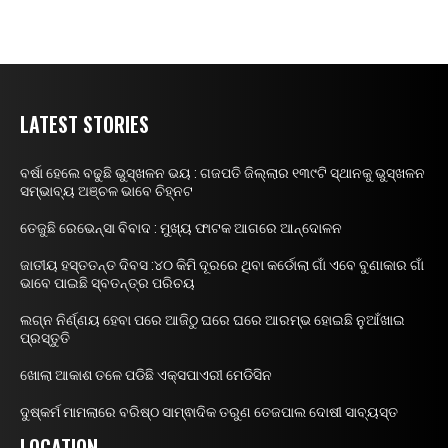
LATEST STORIES
ବର୍ଷା ହେଲେ ବଢୁଛି ଭୁସ୍ଖଳନ ଭୟ : ଗଜପତି ଜିଲ୍ଲାର ୧୩୯ଟି ସ୍ଥାନକୁ ଭୁସ୍ଖଳନ
ସମ୍ଭାବ୍ୟ ଅଞ୍ଚଳ ଭାବେ ଚିହ୍ନଟ
ତେଜୁଛି ରେଭେନ୍ସା ବିବାଦ : ମୁଖ୍ୟ ଫାଟକ ଆଗରେ ଆନ୍ଦୋଳନ
ଜାତୀୟ ହସ୍ତତନ୍ତ ଦିବସ :୪୦ କିମି ଦୂରରେ ଥିବା କର୍ଡୋଲା ଗାଁ ଏବେ ବୁଣାକାର ଗାଁ
ଭାବେ ପାଇଛି ସ୍ବତନ୍ତ୍ର ପରିଚୟ
ଲଗ୍ନ ନିର୍ଣ୍ଣୟ ହେବା ପରେ ଆଜିଠୁ ଘରେ ଘରେ ଆରମ୍ଭ ହୋଇଛି ନୁଆଁଖାଇ
ପ୍ରସ୍ତୁତି
ଖୋଲା ଆକାଶ ତଳେ ପଡିଛି ଏକ୍ସପାଏରୀ ମେଡିସିନ
ଦୁଷ୍କର୍ମ ମାମଲାରେ ବରିଷ୍ଠ ସାମ୍ଵାଦିକ ତରୁଣ ତେଜପାଲ ଦୋଷୀ ସାବ୍ୟସ୍ତ
LOCATION