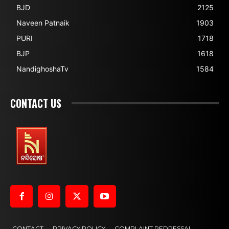
BJD
2125
Naveen Patnaik
1903
PURI
1718
BJP
1618
NandighoshaTv
1584
CONTACT US
CONTACT
PRIVACY POLICY
COMPLAINT REDRESSAL