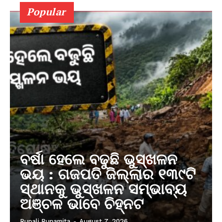
Popular
ବର୍ଷା ହେଲେ ବଢୁଛି ଭୁସ୍ଖଳନ
ଭୟ : ଗଜପତି ଜିଲ୍ଲାର ୧୩୯ଟି
ସ୍ଥାନକୁ ଭୁସ୍ଖଳନ ସମ୍ଭାବ୍ୟ
ଅଞ୍ଚଳ ଭାବେ ଚିହ୍ନଟ
Rupali Rupamita
-
August 7, 2026