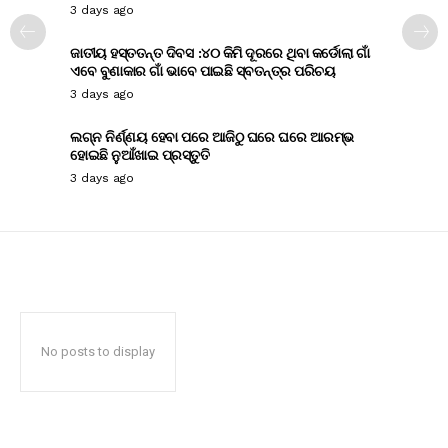
3 days ago
ଜାତୀୟ ହସ୍ତତନ୍ତ ଦିବସ :୪୦ କିମି ଦୂରରେ ଥିବା କର୍ଡୋଲା ଗାଁ
ଏବେ ବୁଣାକାର ଗାଁ ଭାବେ ପାଇଛି ସ୍ବତନ୍ତ୍ର ପରିଚୟ
3 days ago
ଲଗ୍ନ ନିର୍ଣ୍ଣୟ ହେବା ପରେ ଆଜିଠୁ ଘରେ ଘରେ ଆରମ୍ଭ
ହୋଇଛି ନୁଆଁଖାଇ ପ୍ରସ୍ତୁତି
3 days ago
No posts to display