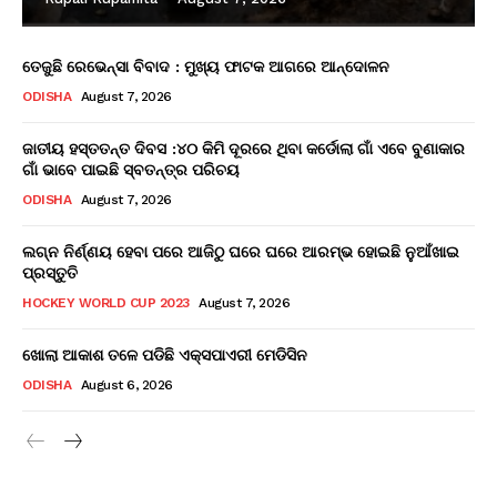
ତେଜୁଛି ରେଭେନ୍ସା ବିବାଦ : ମୁଖ୍ୟ ଫାଟକ ଆଗରେ ଆନ୍ଦୋଳନ
ODISHA
August 7, 2026
ଜାତୀୟ ହସ୍ତତନ୍ତ ଦିବସ :୪୦ କିମି ଦୂରରେ ଥିବା କର୍ଡୋଲା ଗାଁ ଏବେ ବୁଣାକାର
ଗାଁ ଭାବେ ପାଇଛି ସ୍ବତନ୍ତ୍ର ପରିଚୟ
ODISHA
August 7, 2026
ଲଗ୍ନ ନିର୍ଣ୍ଣୟ ହେବା ପରେ ଆଜିଠୁ ଘରେ ଘରେ ଆରମ୍ଭ ହୋଇଛି ନୁଆଁଖାଇ
ପ୍ରସ୍ତୁତି
HOCKEY WORLD CUP 2023
August 7, 2026
ଖୋଲା ଆକାଶ ତଳେ ପଡିଛି ଏକ୍ସପାଏରୀ ମେଡିସିନ
ODISHA
August 6, 2026