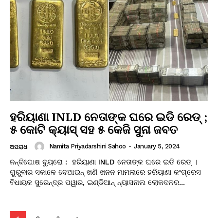
ହରିୟାଣା INLD ନେତାଙ୍କ ଘରେ ଇଡି ରେଡ୍ ;
୫ କୋଟି କ୍ୟାସ୍ ସହ ୫ କେଜି ସୁନା ଜବତ
Namita Priyadarshini Sahoo
-
January 5, 2024
ଅପରାଧ
ନନ୍ଦିଘୋଷ ବ୍ୟୁରୋ : ହରିୟାଣା INLD ନେତାଙ୍କ ଘରେ ଇଡି ରେଡ୍ ।
ଗୁରୁବାର ସକାଳେ ବେଆଇନ୍ ଖଣି ଖନନ ମାମଲାରେ ହରିୟାଣା କଂଗ୍ରେସ
ବିଧାୟକ ସୁରେନ୍ଦ୍ର ପୱାର, ଇଣ୍ଡିଆନ୍ ନ୍ୟାସନାଲ ଲୋକଦଳର...