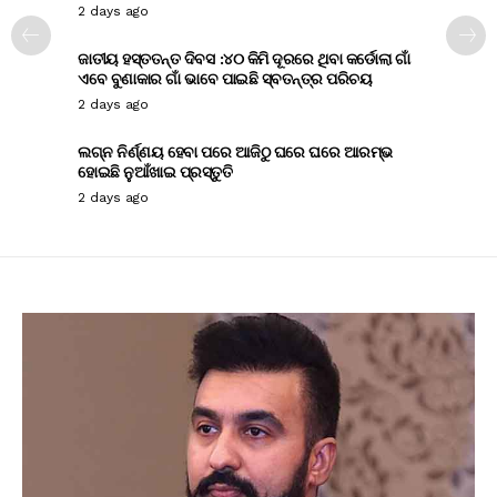
2 days ago
ଜାତୀୟ ହସ୍ତତନ୍ତ ଦିବସ :୪୦ କିମି ଦୂରରେ ଥିବା କର୍ଡୋଲା ଗାଁ
ଏବେ ବୁଣାକାର ଗାଁ ଭାବେ ପାଇଛି ସ୍ବତନ୍ତ୍ର ପରିଚୟ
2 days ago
ଲଗ୍ନ ନିର୍ଣ୍ଣୟ ହେବା ପରେ ଆଜିଠୁ ଘରେ ଘରେ ଆରମ୍ଭ
ହୋଇଛି ନୁଆଁଖାଇ ପ୍ରସ୍ତୁତି
2 days ago