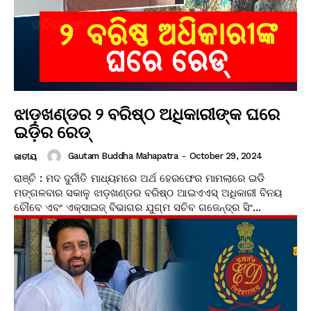
ଝାଡ଼ଖଣ୍ଡର ୨ ବରିଷ୍ଠ ଅଧିକାରୀଙ୍କ ଘରେ
ଇଡ଼ିର ରେଡ୍
Gautam Buddha Mahapatra
-
October 29, 2024
ଜାତୀୟ
ରାଞ୍ଚି : ମଦ ଦୁର୍ନୀତି ମାଧ୍ୟମରେ ଅର୍ଥ ହେରଫେର ମାମଲାରେ ଇଡି
ମଙ୍ଗଳବାର ସକାଳୁ ଝାଡ଼ଖଣ୍ଡର ବରିଷ୍ଠ ଆଇଏଏସ୍ ଅଧିକାରୀ ବିନୟ
ଚୌବେ ଏବଂ ଏକ୍ସାଇଜ୍ ବିଭାଗର ଯୁଗ୍ମ ସଚିବ ଗଜେନ୍ଦ୍ର ସିଂ...