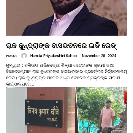
ରାଜ କୁନ୍ଦ୍ରାଙ୍କ ବାସଭବନରେ ଇଡି ରେଡ୍
Namita Priyadarshini Sahoo
-
November 29, 2024
ଅପରାଧ
ମୁମ୍ୱାଇ : ବଲିଉଡ ଅଭିନେତ୍ରୀ ଶିଳ୍ପା ସେଟ୍ଟୀଙ୍କ ସ୍ବାମୀ ତଥା
ବିଜନେସମ୍ଯାନ ରାଜ କୁନ୍ଦ୍ରାଙ୍କ ବାସଭବନରେ ପ୍ରବର୍ତ୍ତନ ନିର୍ଦ୍ଦେଶାଳୟ
ରେଡ। ରାଜ କୁନ୍ଦ୍ରାଙ୍କ ସମେତ ଅନ୍ଯ କେତେକ ବ୍ଯକ୍ତିଙ୍କ ଘର ଓ
କାର୍ଯ୍ୟାଳୟରେ...