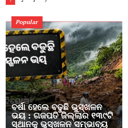
1
2
3
Popular
ବର୍ଷା ହେଲେ ବଢୁଛି ଭୁସ୍ଖଳନ
ଭୟ : ଗଜପତି ଜିଲ୍ଲାର ୧୩୯ଟି
ସ୍ଥାନକୁ ଭୁସ୍ଖଳନ ସମ୍ଭାବ୍ୟ