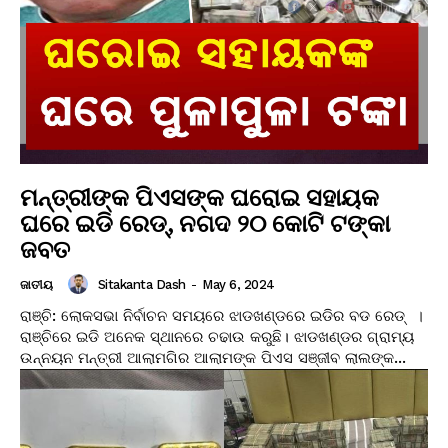
ମନ୍ତ୍ରୀଙ୍କ ପିଏସଙ୍କ ଘରୋଇ ସହାୟକ
ଘରେ ଇଡି ରେଡ୍‌, ନଗଦ ୨୦ କୋଟି ଟଙ୍କା
ଜବତ
Sitakanta Dash
-
May 6, 2024
ଜାତୀୟ
ରାଞ୍ଚି: ଲୋକସଭା ନିର୍ବାଚନ ସମୟରେ ଝାଡଖଣ୍ଡରେ ଇଡିର ବଡ ରେଡ୍‌ ।
ରାଞ୍ଚିରେ ଇଡି ଅନେକ ସ୍ଥାନରେ ଚଢାଉ କରୁଛି। ଝାଡଖଣ୍ଡର ଗ୍ରାମ୍ୟ
ଉନ୍ନୟନ ମନ୍ତ୍ରୀ ଆଲାମଗିର ଆଲାମଙ୍କ ପିଏସ ସଞ୍ଜୀବ ଲାଲଙ୍କ...