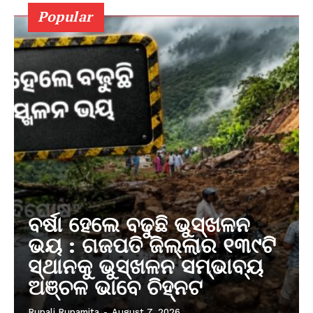
Popular
ବର୍ଷା ହେଲେ ବଢୁଛି ଭୁସ୍ଖଳନ
ଭୟ : ଗଜପତି ଜିଲ୍ଲାର ୧୩୯ଟି
ସ୍ଥାନକୁ ଭୁସ୍ଖଳନ ସମ୍ଭାବ୍ୟ
ଅଞ୍ଚଳ ଭାବେ ଚିହ୍ନଟ
Rupali Rupamita
-
August 7, 2026