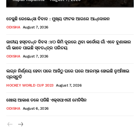
ତେଜୁଛି ରେଭେନ୍ସା ବିବାଦ : ମୁଖ୍ୟ ଫାଟକ ଆଗରେ ଆନ୍ଦୋଳନ
ODISHA
August 7, 2026
ଜାତୀୟ ହସ୍ତତନ୍ତ ଦିବସ :୪୦ କିମି ଦୂରରେ ଥିବା କର୍ଡୋଲା ଗାଁ ଏବେ ବୁଣାକାର
ଗାଁ ଭାବେ ପାଇଛି ସ୍ବତନ୍ତ୍ର ପରିଚୟ
ODISHA
August 7, 2026
ଲଗ୍ନ ନିର୍ଣ୍ଣୟ ହେବା ପରେ ଆଜିଠୁ ଘରେ ଘରେ ଆରମ୍ଭ ହୋଇଛି ନୁଆଁଖାଇ
ପ୍ରସ୍ତୁତି
HOCKEY WORLD CUP 2023
August 7, 2026
ଖୋଲା ଆକାଶ ତଳେ ପଡିଛି ଏକ୍ସପାଏରୀ ମେଡିସିନ
ODISHA
August 6, 2026