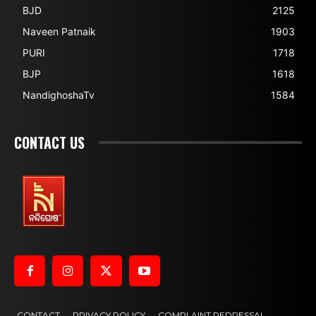
BJD
2125
Naveen Patnaik
1903
PURI
1718
BJP
1618
NandighoshaTv
1584
CONTACT US
CONTACT
PRIVACY POLICY
COMPLAINT REDRESSAL