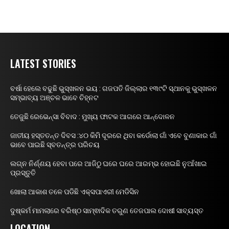
LATEST STORIES
ବର୍ଷା ହେଲେ ବଢୁଛି ଭୁସ୍ଖଳନ ଭୟ : ଗଜପତି ଜିଲ୍ଲାର ୧୩୯ଟି ସ୍ଥାନକୁ ଭୁସ୍ଖଳନ
ସମ୍ଭାବ୍ୟ ଅଞ୍ଚଳ ଭାବେ ଚିହ୍ନଟ
ତେଜୁଛି ରେଭେନ୍ସା ବିବାଦ : ମୁଖ୍ୟ ଫାଟକ ଆଗରେ ଆନ୍ଦୋଳନ
ଜାତୀୟ ହସ୍ତତନ୍ତ ଦିବସ :୪୦ କିମି ଦୂରରେ ଥିବା କର୍ଡୋଲା ଗାଁ ଏବେ ବୁଣାକାର ଗାଁ
ଭାବେ ପାଇଛି ସ୍ବତନ୍ତ୍ର ପରିଚୟ
ଲଗ୍ନ ନିର୍ଣ୍ଣୟ ହେବା ପରେ ଆଜିଠୁ ଘରେ ଘରେ ଆରମ୍ଭ ହୋଇଛି ନୁଆଁଖାଇ
ପ୍ରସ୍ତୁତି
ଖୋଲା ଆକାଶ ତଳେ ପଡିଛି ଏକ୍ସପାଏରୀ ମେଡିସିନ
ଦୁଷ୍କର୍ମ ମାମଲାରେ ବରିଷ୍ଠ ସାମ୍ଵାଦିକ ତରୁଣ ତେଜପାଲ ଦୋଷୀ ସାବ୍ୟସ୍ତ
LOCATION