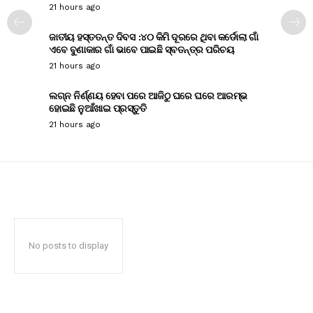
21 hours ago
ଜାତୀୟ ହସ୍ତତନ୍ତ ଦିବସ :୪୦ କିମି ଦୂରରେ ଥିବା କର୍ଡୋଲା ଗାଁ
ଏବେ ବୁଣାକାର ଗାଁ ଭାବେ ପାଇଛି ସ୍ବତନ୍ତ୍ର ପରିଚୟ
21 hours ago
ଲଗ୍ନ ନିର୍ଣ୍ଣୟ ହେବା ପରେ ଆଜିଠୁ ଘରେ ଘରେ ଆରମ୍ଭ
ହୋଇଛି ନୁଆଁଖାଇ ପ୍ରସ୍ତୁତି
21 hours ago
No posts to display