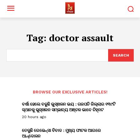
Tag:
doctor assault
SEARCH
BROWSE OUR EXCLUSIVE ARTICLES!
ବର୍ଷା ହେଲେ ବଢୁଛି ଭୁସ୍ଖଳନ ଭୟ : ଗଜପତି ଜିଲ୍ଲାର ୧୩୯ଟି
ସ୍ଥାନକୁ ଭୁସ୍ଖଳନ ସମ୍ଭାବ୍ୟ ଅଞ୍ଚଳ ଭାବେ ଚିହ୍ନଟ
20 hours ago
ତେଜୁଛି ରେଭେନ୍ସା ବିବାଦ : ମୁଖ୍ୟ ଫାଟକ ଆଗରେ
ଆନ୍ଦୋଳନ