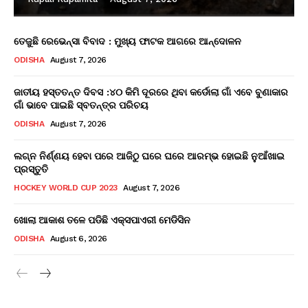
ତେଜୁଛି ରେଭେନ୍ସା ବିବାଦ : ମୁଖ୍ୟ ଫାଟକ ଆଗରେ ଆନ୍ଦୋଳନ
ODISHA
August 7, 2026
ଜାତୀୟ ହସ୍ତତନ୍ତ ଦିବସ :୪୦ କିମି ଦୂରରେ ଥିବା କର୍ଡୋଲା ଗାଁ ଏବେ ବୁଣାକାର
ଗାଁ ଭାବେ ପାଇଛି ସ୍ବତନ୍ତ୍ର ପରିଚୟ
ODISHA
August 7, 2026
ଲଗ୍ନ ନିର୍ଣ୍ଣୟ ହେବା ପରେ ଆଜିଠୁ ଘରେ ଘରେ ଆରମ୍ଭ ହୋଇଛି ନୁଆଁଖାଇ
ପ୍ରସ୍ତୁତି
HOCKEY WORLD CUP 2023
August 7, 2026
ଖୋଲା ଆକାଶ ତଳେ ପଡିଛି ଏକ୍ସପାଏରୀ ମେଡିସିନ
ODISHA
August 6, 2026