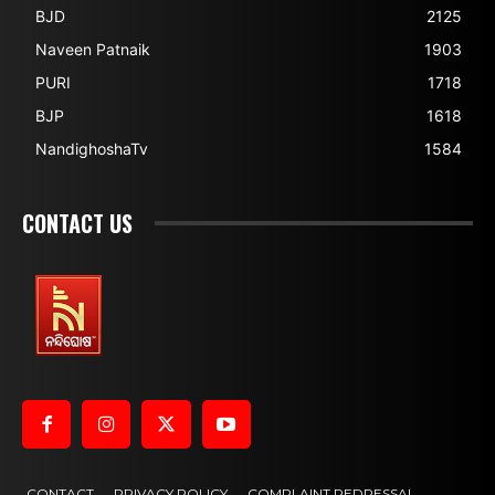
BJD
2125
Naveen Patnaik
1903
PURI
1718
BJP
1618
NandighoshaTv
1584
CONTACT US
CONTACT
PRIVACY POLICY
COMPLAINT REDRESSAL