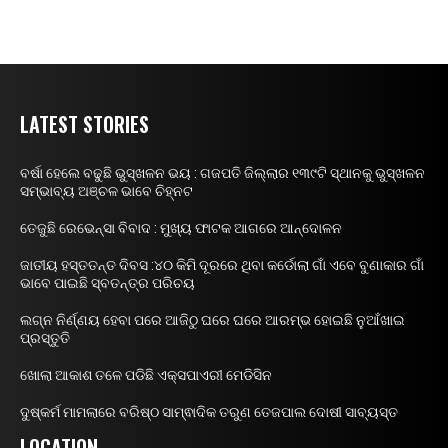
LATEST STORIES
ବର୍ଷା ହେଲେ ବଢୁଛି ଭୁସ୍ଖଳନ ଭୟ : ଗଜପତି ଜିଲ୍ଲାର ୧୩୯ଟି ସ୍ଥାନକୁ ଭୁସ୍ଖଳନ
ସମ୍ଭାବ୍ୟ ଅଞ୍ଚଳ ଭାବେ ଚିହ୍ନଟ
ତେଜୁଛି ରେଭେନ୍ସା ବିବାଦ : ମୁଖ୍ୟ ଫାଟକ ଆଗରେ ଆନ୍ଦୋଳନ
ଜାତୀୟ ହସ୍ତତନ୍ତ ଦିବସ :୪୦ କିମି ଦୂରରେ ଥିବା କର୍ଡୋଲା ଗାଁ ଏବେ ବୁଣାକାର ଗାଁ
ଭାବେ ପାଇଛି ସ୍ବତନ୍ତ୍ର ପରିଚୟ
ଲଗ୍ନ ନିର୍ଣ୍ଣୟ ହେବା ପରେ ଆଜିଠୁ ଘରେ ଘରେ ଆରମ୍ଭ ହୋଇଛି ନୁଆଁଖାଇ
ପ୍ରସ୍ତୁତି
ଖୋଲା ଆକାଶ ତଳେ ପଡିଛି ଏକ୍ସପାଏରୀ ମେଡିସିନ
ଦୁଷ୍କର୍ମ ମାମଲାରେ ବରିଷ୍ଠ ସାମ୍ଵାଦିକ ତରୁଣ ତେଜପାଲ ଦୋଷୀ ସାବ୍ୟସ୍ତ
LOCATION