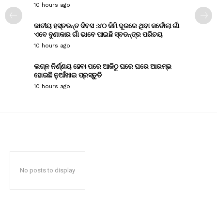
10 hours ago
ଜାତୀୟ ହସ୍ତତନ୍ତ ଦିବସ :୪୦ କିମି ଦୂରରେ ଥିବା କର୍ଡୋଲା ଗାଁ
ଏବେ ବୁଣାକାର ଗାଁ ଭାବେ ପାଇଛି ସ୍ବତନ୍ତ୍ର ପରିଚୟ
10 hours ago
ଲଗ୍ନ ନିର୍ଣ୍ଣୟ ହେବା ପରେ ଆଜିଠୁ ଘରେ ଘରେ ଆରମ୍ଭ
ହୋଇଛି ନୁଆଁଖାଇ ପ୍ରସ୍ତୁତି
10 hours ago
No posts to display