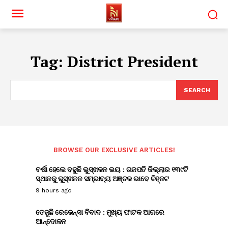
Tag:
District President
SEARCH
BROWSE OUR EXCLUSIVE ARTICLES!
ବର୍ଷା ହେଲେ ବଢୁଛି ଭୁସ୍ଖଳନ ଭୟ : ଗଜପତି ଜିଲ୍ଲାର ୧୩୯ଟି
ସ୍ଥାନକୁ ଭୁସ୍ଖଳନ ସମ୍ଭାବ୍ୟ ଅଞ୍ଚଳ ଭାବେ ଚିହ୍ନଟ
9 hours ago
ତେଜୁଛି ରେଭେନ୍ସା ବିବାଦ : ମୁଖ୍ୟ ଫାଟକ ଆଗରେ
ଆନ୍ଦୋଳନ