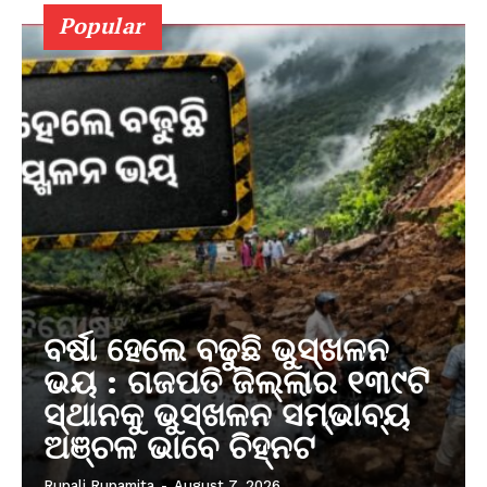
Popular
ବର୍ଷା ହେଲେ ବଢୁଛି ଭୁସ୍ଖଳନ
ଭୟ : ଗଜପତି ଜିଲ୍ଲାର ୧୩୯ଟି
ସ୍ଥାନକୁ ଭୁସ୍ଖଳନ ସମ୍ଭାବ୍ୟ
ଅଞ୍ଚଳ ଭାବେ ଚିହ୍ନଟ
Rupali Rupamita
-
August 7, 2026