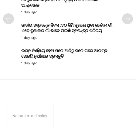
ଆନ୍ଦୋଳନ
1 day ago
ଜାତୀୟ ହସ୍ତତନ୍ତ ଦିବସ :୪୦ କିମି ଦୂରରେ ଥିବା କର୍ଡୋଲା ଗାଁ
ଏବେ ବୁଣାକାର ଗାଁ ଭାବେ ପାଇଛି ସ୍ବତନ୍ତ୍ର ପରିଚୟ
1 day ago
ଲଗ୍ନ ନିର୍ଣ୍ଣୟ ହେବା ପରେ ଆଜିଠୁ ଘରେ ଘରେ ଆରମ୍ଭ
ହୋଇଛି ନୁଆଁଖାଇ ପ୍ରସ୍ତୁତି
1 day ago
No posts to display