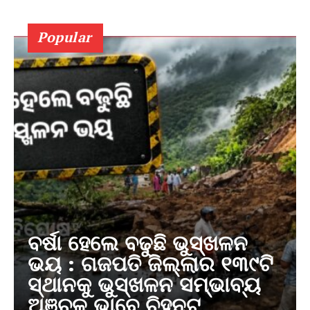
Popular
ବର୍ଷା ହେଲେ ବଢୁଛି ଭୁସ୍ଖଳନ
ଭୟ : ଗଜପତି ଜିଲ୍ଲାର ୧୩୯ଟି
ସ୍ଥାନକୁ ଭୁସ୍ଖଳନ ସମ୍ଭାବ୍ୟ
ଅଞ୍ଚଳ ଭାବେ ଚିହ୍ନଟ