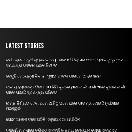
LATEST STORIES
ବର୍ଷା ହେଲେ ବଢୁଛି ଭୁସ୍ଖଳନ ଭୟ : ଗଜପତି ଜିଲ୍ଲାର ୧୩୯ଟି ସ୍ଥାନକୁ ଭୁସ୍ଖଳନ
ସମ୍ଭାବ୍ୟ ଅଞ୍ଚଳ ଭାବେ ଚିହ୍ନଟ
ତେଜୁଛି ରେଭେନ୍ସା ବିବାଦ : ମୁଖ୍ୟ ଫାଟକ ଆଗରେ ଆନ୍ଦୋଳନ
ଜାତୀୟ ହସ୍ତତନ୍ତ ଦିବସ :୪୦ କିମି ଦୂରରେ ଥିବା କର୍ଡୋଲା ଗାଁ ଏବେ ବୁଣାକାର ଗାଁ
ଭାବେ ପାଇଛି ସ୍ବତନ୍ତ୍ର ପରିଚୟ
ଲଗ୍ନ ନିର୍ଣ୍ଣୟ ହେବା ପରେ ଆଜିଠୁ ଘରେ ଘରେ ଆରମ୍ଭ ହୋଇଛି ନୁଆଁଖାଇ
ପ୍ରସ୍ତୁତି
ଖୋଲା ଆକାଶ ତଳେ ପଡିଛି ଏକ୍ସପାଏରୀ ମେଡିସିନ
ଦୁଷ୍କର୍ମ ମାମଲାରେ ବରିଷ୍ଠ ସାମ୍ଵାଦିକ ତରୁଣ ତେଜପାଲ ଦୋଷୀ ସାବ୍ୟସ୍ତ