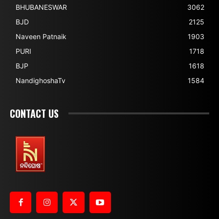
BHUBANESWAR
3062
BJD
2125
Naveen Patnaik
1903
PURI
1718
BJP
1618
NandighoshaTv
1584
CONTACT US