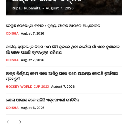
Rupali Rupamita
-
August 7, 2026
ତେଜୁଛି ରେଭେନ୍ସା ବିବାଦ : ମୁଖ୍ୟ ଫାଟକ ଆଗରେ ଆନ୍ଦୋଳନ
ODISHA
August 7, 2026
ଜାତୀୟ ହସ୍ତତନ୍ତ ଦିବସ :୪୦ କିମି ଦୂରରେ ଥିବା କର୍ଡୋଲା ଗାଁ ଏବେ ବୁଣାକାର
ଗାଁ ଭାବେ ପାଇଛି ସ୍ବତନ୍ତ୍ର ପରିଚୟ
ODISHA
August 7, 2026
ଲଗ୍ନ ନିର୍ଣ୍ଣୟ ହେବା ପରେ ଆଜିଠୁ ଘରେ ଘରେ ଆରମ୍ଭ ହୋଇଛି ନୁଆଁଖାଇ
ପ୍ରସ୍ତୁତି
HOCKEY WORLD CUP 2023
August 7, 2026
ଖୋଲା ଆକାଶ ତଳେ ପଡିଛି ଏକ୍ସପାଏରୀ ମେଡିସିନ
ODISHA
August 6, 2026