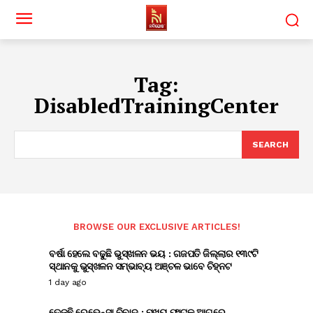
Tag:
DisabledTrainingCenter
SEARCH
BROWSE OUR EXCLUSIVE ARTICLES!
ବର୍ଷା ହେଲେ ବଢୁଛି ଭୁସ୍ଖଳନ ଭୟ : ଗଜପତି ଜିଲ୍ଲାର ୧୩୯ଟି
ସ୍ଥାନକୁ ଭୁସ୍ଖଳନ ସମ୍ଭାବ୍ୟ ଅଞ୍ଚଳ ଭାବେ ଚିହ୍ନଟ
1 day ago
ତେଜୁଛି ରେଭେନ୍ସା ବିବାଦ : ମୁଖ୍ୟ ଫାଟକ ଆଗରେ