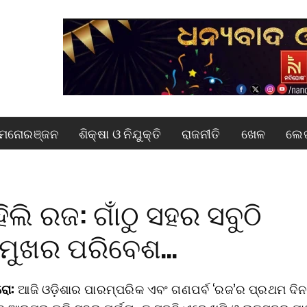
ମନୋରଞ୍ଜନ
ଶିକ୍ଷା ଓ ନିଯୁକ୍ତି
ରାଜନୀତି
ଖେଳ
ଲେଖ
ିଲି ରଜ: ଗାଁଠୁ ସହର ସବୁଠି
ମୁଖର ପରିବେଶ…
ୋ:
ଆଜି ଓଡ଼ିଶାର ପାରମ୍ପରିକ ଏବଂ ଗଣପର୍ବ ‘ରଜ’ର ପ୍ରଥମ ଦିନ ଅ