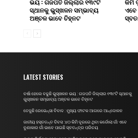
ଭୟ : ଗଜପତି ଜିଲ୍ଲାର ୧୩୯ଟି
କିମି 
ସ୍ଥାନକୁ ଭୁସ୍ଖଳନ ସମ୍ଭାବ୍ୟ
ଏବେ 
ଅଞ୍ଚଳ ଭାବେ ଚିହ୍ନଟ
ସ୍ବତ
LATEST STORIES
ବର୍ଷା ହେଲେ ବଢୁଛି ଭୁସ୍ଖଳନ ଭୟ : ଗଜପତି ଜିଲ୍ଲାର ୧୩୯ଟି ସ୍ଥାନକୁ
ଭୁସ୍ଖଳନ ସମ୍ଭାବ୍ୟ ଅଞ୍ଚଳ ଭାବେ ଚିହ୍ନଟ
ତେଜୁଛି ରେଭେନ୍ସା ବିବାଦ : ମୁଖ୍ୟ ଫାଟକ ଆଗରେ ଆନ୍ଦୋଳନ
ଜାତୀୟ ହସ୍ତତନ୍ତ ଦିବସ :୪୦ କିମି ଦୂରରେ ଥିବା କର୍ଡୋଲା ଗାଁ ଏବେ
ବୁଣାକାର ଗାଁ ଭାବେ ପାଇଛି ସ୍ବତନ୍ତ୍ର ପରିଚୟ