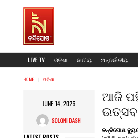
LIVE TV
ଓଡ଼ିଶା
ଜାତୀୟ
ଅନ୍ତର୍ଜାତୀୟ
HOME
ଓଡ଼ିଶା
ଆଜି ପହ
JUNE 14, 2026
ଉତ୍ସବ
SOLONI DASH
ନନ୍ଦିଘୋଷ ବ୍ୟୁର
LATEST POSTS