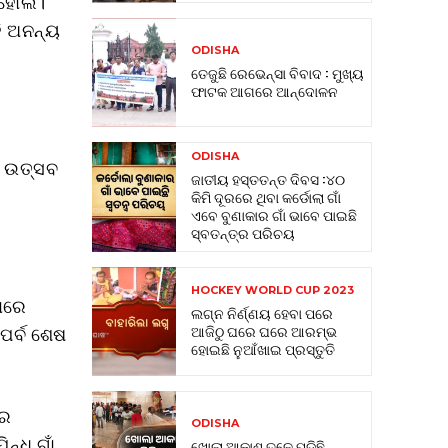
ମାହୋଲ।
ହି ଅନନ୍ୟ
ODISHA
ତେଜୁଛି ରେଭେନ୍ସା ବିବାଦ : ମୁଖ୍ୟ
ଫାଟକ ଆଗରେ ଆନ୍ଦୋଳନ
ODISHA
ୃତ ଉତ୍ସବ
ଜାତୀୟ ହସ୍ତତନ୍ତ ଦିବସ :୪୦
କିମି ଦୂରରେ ଥିବା କର୍ଡୋଲା ଗାଁ
ଏବେ ବୁଣାକାର ଗାଁ ଭାବେ ପାଇଛି
ସ୍ବତନ୍ତ୍ର ପରିଚୟ
HOCKEY WORLD CUP 2023
ଠାରେ
ଲଗ୍ନ ନିର୍ଣ୍ଣୟ ହେବା ପରେ
ଆଜିଠୁ ଘରେ ଘରେ ଆରମ୍ଭ
 ପର୍ବ ଶେଷ
ହୋଇଛି ନୁଆଁଖାଇ ପ୍ରସ୍ତୁତି
ରେ
ODISHA
୍ଧି ଗାଁ
ଖୋଲା ଆକାଶ ତଳେ ପଡିଛି