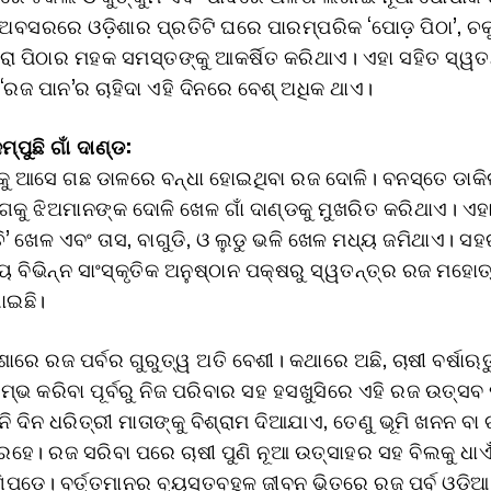
 ଅବସରରେ ଓଡ଼ିଶାର ପ୍ରତିଟି ଘରେ ପାରମ୍ପରିକ ‘ପୋଡ଼ ପିଠା’, ଚକୁ
ରା ପିଠାର ମହକ ସମସ୍ତଙ୍କୁ ଆକର୍ଷିତ କରିଥାଏ। ଏହା ସହିତ ସ୍ୱତ
‘ରଜ ପାନ’ର ଚାହିଦା ଏହି ଦିନରେ ବେଶ୍ ଅଧିକ ଥାଏ।
ପୁଛି ଗାଁ ଦାଣ୍ଡ:
ୁ ଆସେ ଗଛ ଡାଳରେ ବନ୍ଧା ହୋଇଥିବା ରଜ ଦୋଳି। ବନସ୍ତେ ଡାକି
ଗକୁ ଝିଅମାନଙ୍କ ଦୋଳି ଖେଳ ଗାଁ ଦାଣ୍ଡକୁ ମୁଖରିତ କରିଥାଏ। ଏହ
ି’ ଖେଳ ଏବଂ ତାସ, ବାଗୁଡି, ଓ ଲୁଡୁ ଭଳି ଖେଳ ମଧ୍ୟ ଜମିଥାଏ। ସ
 ବିଭିନ୍ନ ସାଂସ୍କୃତିକ ଅନୁଷ୍ଠାନ ପକ୍ଷରୁ ସ୍ୱତନ୍ତ୍ର ରଜ ମହୋ
ଇଛି।
଼ିଶାରେ ରଜ ପର୍ବର ଗୁରୁତ୍ୱ ଅତି ବେଶୀ। କଥାରେ ଅଛି, ଚାଷୀ ବର୍ଷାଋ
ରମ୍ଭ କରିବା ପୂର୍ବରୁ ନିଜ ପରିବାର ସହ ହସଖୁସିରେ ଏହି ରଜ ଉତ୍ସବ
ନି ଦିନ ଧରିତ୍ରୀ ମାତାଙ୍କୁ ବିଶ୍ରାମ ଦିଆଯାଏ, ତେଣୁ ଭୂମି ଖନନ ବା
ଦ ରହେ। ରଜ ସରିବା ପରେ ଚାଷୀ ପୁଣି ନୂଆ ଉତ୍ସାହର ସହ ବିଲକୁ ଧାଏ
ପଡ଼େ। ବର୍ତ୍ତମାନର ବ୍ୟସ୍ତବହୁଳ ଜୀବନ ଭିତରେ ରଜ ପର୍ବ ଓଡ଼ିଆ ସ