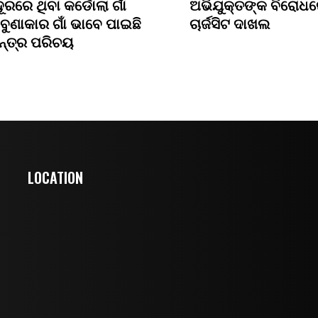
ଦୂରରେ ଥିବା କର୍ଡୋଲା ଗାଁ
ଅଭିଯୁକ୍ତଙ୍କ ବିରୋଧ
ବୁଣାକାର ଗାଁ ଭାବେ ପାଇଛି
ଚାର୍ଜସିଟ ଦାଖଲ
ନ୍ତ୍ର ପରିଚୟ
LOCATION