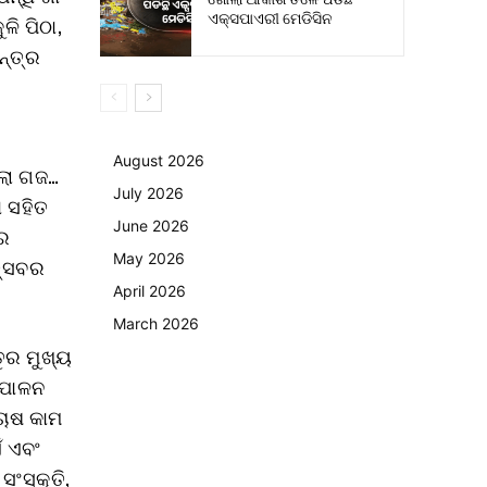
ଏକ୍ସପାଏରୀ ମେଡିସିନ
ଳି ପିଠା,
ନ୍ତ୍ର
August 2026
ଲା ଗଜ…
July 2026
ା ସହିତ
June 2026
ହର
May 2026
ତ୍ସବର
April 2026
March 2026
ତୁର ମୁଖ୍ୟ
 ପାଳନ
 ଚାଷ କାମ
ଁ ଏବଂ
ଂସ୍କୃତି,