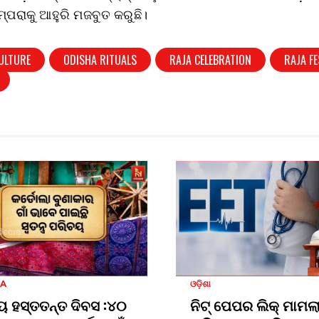
୍ପରାକୁ ଆହୁରି ମଜବୁତ କରୁଛି।
ULTURE
ODISHA RITUALS
RAJA CELEBRATION
RAJA FE
HA
ଓଡ଼ିଶା
ୟ ହସ୍ତତନ୍ତ ଦିବସ :୪୦
ନିଟ୍ ପେପର ଲିକ୍ ମାମଲା