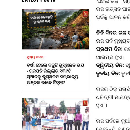
‘ପହିଲି ରଜ’। ଗ
ରଜ ଉତ୍ସବ ପାଇଁ
ପର୍ବକୁ ପାଳନ କ
ତିନି ଦିନର ରଜ 
ରଜ ପର୍ବ ମୁଖ୍ୟ
ପ୍ରଥମ ଦିନ:
ରଜର
ଆରମ୍ଭ ହୁଏ।
ମୁଖ୍ୟ ଖବର
ଦ୍ୱିତୀୟ ଦିନ:
ଦ୍
ବର୍ଷା ହେଲେ ବଢୁଛି ଭୁସ୍ଖଳନ ଭୟ
: ଗଜପତି ଜିଲ୍ଲାର ୧୩୯ଟି
ତୃତୀୟ ଦିନ:
ତୃତୀ
ସ୍ଥାନକୁ ଭୁସ୍ଖଳନ ସମ୍ଭାବ୍ୟ
ଅଞ୍ଚଳ ଭାବେ ଚିହ୍ନଟ
ରଜର ଠିକ୍ ପରଦିନ
ଧରିତ୍ରୀ ମାତାଙ୍
ହୁଏ ।
ରଜ ପର୍ବରେ କୁ
ମେହେନ୍ଦି, ମୁଣ୍