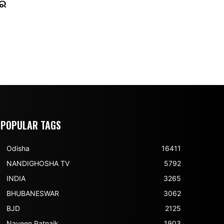
ରେ
POPULAR TAGS
Odisha
16411
NANDIGHOSHA TV
5792
INDIA
3265
BHUBANESWAR
3062
BJD
2125
Naveen Patnaik
1903