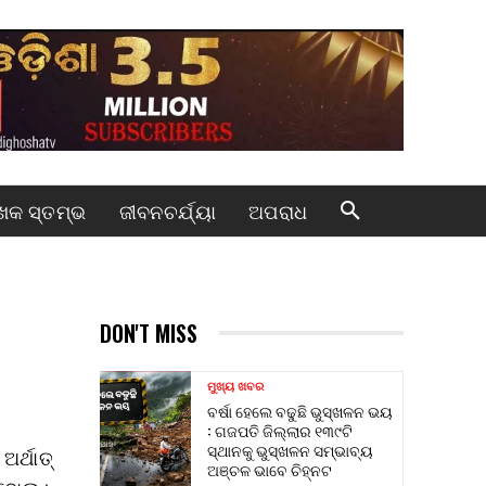
କ ସ୍ତମ୍ଭ
ଜୀବନଚର୍ଯ୍ୟା
ଅପରାଧ
DON'T MISS
ମୁଖ୍ୟ ଖବର
ବର୍ଷା ହେଲେ ବଢୁଛି ଭୁସ୍ଖଳନ ଭୟ
: ଗଜପତି ଜିଲ୍ଲାର ୧୩୯ଟି
ସ୍ଥାନକୁ ଭୁସ୍ଖଳନ ସମ୍ଭାବ୍ୟ
ର୍ଥାତ୍
ଅଞ୍ଚଳ ଭାବେ ଚିହ୍ନଟ