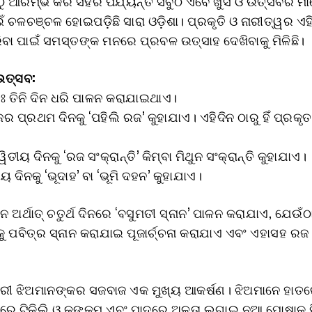
ାଁଠୁ ଆରମ୍ଭ କରି ସହର ପର୍ଯ୍ୟନ୍ତ ସବୁଠି ଏବେ ଖୁସି ଓ ଉତ୍ସବର 
 ଚଳଚଞ୍ଚଳ ହୋଇପଡ଼ିଛି ସାରା ଓଡ଼ିଶା। ପ୍ରକୃତି ଓ ନାରୀତ୍ୱର ଏ
ରିବା ପାଇଁ ସମସ୍ତଙ୍କ ମନରେ ପ୍ରବଳ ଉତ୍ସାହ ଦେଖିବାକୁ ମିଳିଛି।
ଉତ୍ସବ:
ତଃ ତିନି ଦିନ ଧରି ପାଳନ କରାଯାଇଥାଏ।
 ପ୍ରଥମ ଦିନକୁ ‘ପହିଲି ରଜ’ କୁହାଯାଏ। ଏହିଦିନ ଠାରୁ ହିଁ ପ୍ରକ
ୱିତୀୟ ଦିନକୁ ‘ରଜ ସଂକ୍ରାନ୍ତି’ କିମ୍ବା ମିଥୁନ ସଂକ୍ରାନ୍ତି କୁହାଯାଏ।
ୟ ଦିନକୁ ‘ଭୂଦାହ’ ବା ‘ଭୂମି ଦହନ’ କୁହାଯାଏ।
 ଅର୍ଥାତ୍ ଚତୁର୍ଥ ଦିନରେ ‘ବସୁମତୀ ସ୍ନାନ’ ପାଳନ କରାଯାଏ, ଯେଉଁ
କୁ ପବିତ୍ର ସ୍ନାନ କରାଯାଇ ପୂଜାର୍ଚ୍ଚନା କରାଯାଏ ଏବଂ ଏହାସହ ରଜ
ଆଁରୀ ଝିଅମାନଙ୍କର ସଜବାଜ ଏକ ମୁଖ୍ୟ ଆକର୍ଷଣ। ଝିଅମାନେ ହାତ
ଡରେ ଟିକିଲି ଓ କୁଙ୍କୁମ ଏବଂ ପାଦରେ ଅଳତା ଲଗାଇ ନୂଆ ପୋଷାକ ପିନ