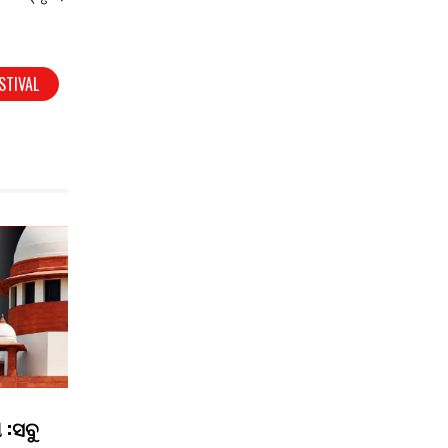
STIVAL
 :ସବୁ