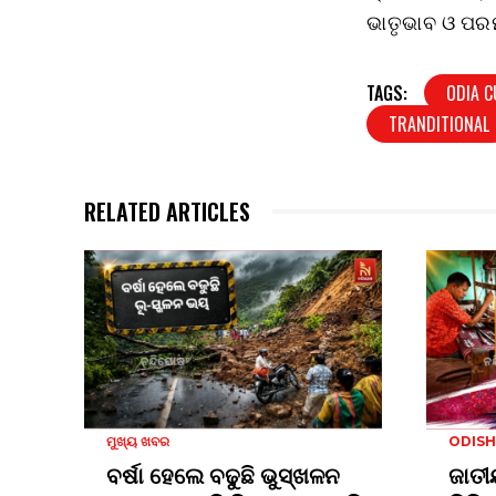
ଭାତୃଭାବ ଓ ପରମ
TAGS:
ODIA C
TRANDITIONAL
RELATED ARTICLES
ମୁଖ୍ୟ ଖବର
ODIS
ବର୍ଷା ହେଲେ ବଢୁଛି ଭୁସ୍ଖଳନ
ଜାତୀ