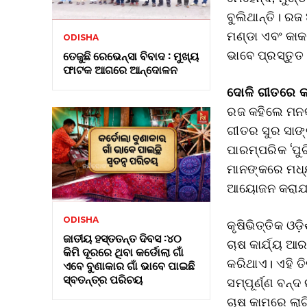
ବୁଲିଥାନ୍ତି। ରଜ
ମଣ୍ଡା ଏବଂ କାକ
ODISHA
ଭାବେ ପ୍ରସ୍ତୁତ 
ତେଜୁଛି ରେଭେନ୍ସା ବିବାଦ : ମୁଖ୍ୟ
ଫାଟକ ଆଗରେ ଆନ୍ଦୋଳନ
ଦୋଳି ଗୀତରେ କମ୍
ରଜ କହିଲେ ମନକ
ଗୀତର ସୁର ସାଙ୍
ପାରମ୍ପରିକ ‘ପୁଚ
ମାନଙ୍କରେ ମଧ୍ୟ
ଆୟୋଜନ କରାଯା
ODISHA
କୃଷିଭିତ୍ତିକ ଓଡ
ଜାତୀୟ ହସ୍ତତନ୍ତ ଦିବସ :୪୦
ଚାଷ କାର୍ଯ୍ୟ ଆ
କିମି ଦୂରରେ ଥିବା କର୍ଡୋଲା ଗାଁ
କରିଥାଏ। ଏହି ତି
ଏବେ ବୁଣାକାର ଗାଁ ଭାବେ ପାଇଛି
ସ୍ବତନ୍ତ୍ର ପରିଚୟ
ସମ୍ପୂର୍ଣ୍ଣ ବନ୍
ଚାଷ କାମରେ ଲାଗି