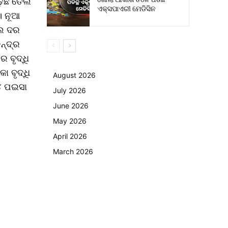
଼ିଛି ତେଲ
ଏକ୍ସପାଏରୀ ମେଡିସିନ
। ନୂଆ
େଲ ଦର
ନ୍ଦ୍ର
 ବୃଦ୍ଧି
 ବୃଦ୍ଧି
August 2026
୪ ପଇସା
July 2026
June 2026
May 2026
April 2026
March 2026