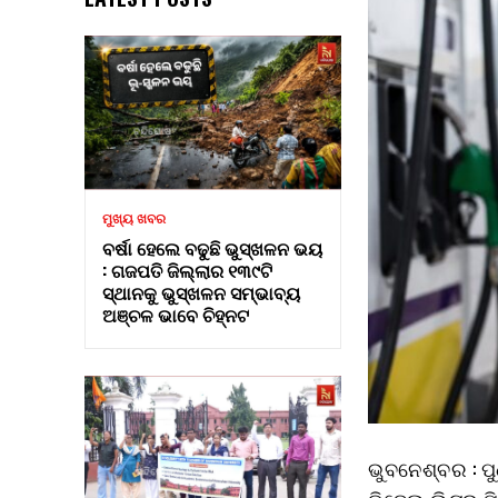
ମୁଖ୍ୟ ଖବର
ବର୍ଷା ହେଲେ ବଢୁଛି ଭୁସ୍ଖଳନ ଭୟ
: ଗଜପତି ଜିଲ୍ଲାର ୧୩୯ଟି
ସ୍ଥାନକୁ ଭୁସ୍ଖଳନ ସମ୍ଭାବ୍ୟ
ଅଞ୍ଚଳ ଭାବେ ଚିହ୍ନଟ
ଭୁବନେଶ୍ବର : ପ