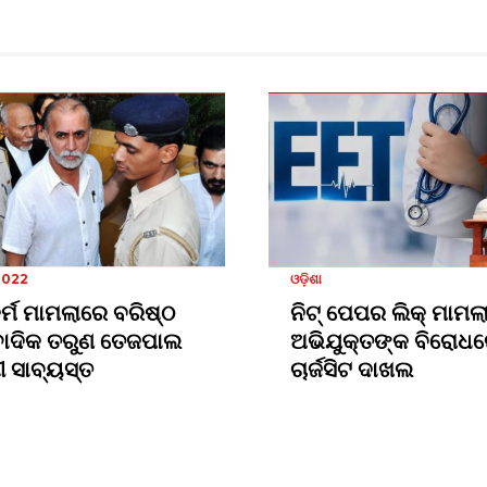
2022
ଓଡ଼ିଶା
କର୍ମ ମାମଲାରେ ବରିଷ୍ଠ
ନିଟ୍ ପେପର ଲିକ୍ ମାମଲା
ଵାଦିକ ତରୁଣ ତେଜପାଲ
ଅଭିଯୁକ୍ତଙ୍କ ବିରୋଧ
 ସାବ୍ୟସ୍ତ
ଚାର୍ଜସିଟ ଦାଖଲ