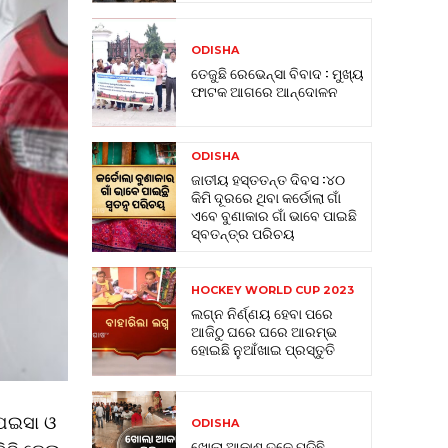
ODISHA
ତେଜୁଛି ରେଭେନ୍ସା ବିବାଦ : ମୁଖ୍ୟ
ଫାଟକ ଆଗରେ ଆନ୍ଦୋଳନ
ODISHA
ଜାତୀୟ ହସ୍ତତନ୍ତ ଦିବସ :୪୦
କିମି ଦୂରରେ ଥିବା କର୍ଡୋଲା ଗାଁ
ଏବେ ବୁଣାକାର ଗାଁ ଭାବେ ପାଇଛି
ସ୍ବତନ୍ତ୍ର ପରିଚୟ
HOCKEY WORLD CUP 2023
ଲଗ୍ନ ନିର୍ଣ୍ଣୟ ହେବା ପରେ
ଆଜିଠୁ ଘରେ ଘରେ ଆରମ୍ଭ
ହୋଇଛି ନୁଆଁଖାଇ ପ୍ରସ୍ତୁତି
 ପଇସା ଓ
ODISHA
ଖୋଲା ଆକାଶ ତଳେ ପଡିଛି