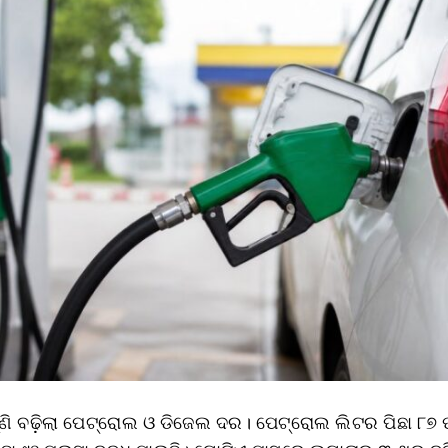
ୁଣି ବଢ଼ିଲା ପେଟ୍ରୋଲ ଓ ଡିଜେଲ ଦର। ପେଟ୍ରୋଲ ଲିଟର ପିଛା ୮୭