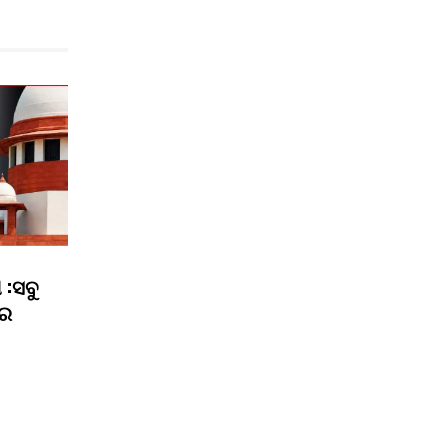
 :ସବୁ
ରେ