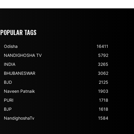
POPULAR TAGS
Odisha
16411
NANDIGHOSHA TV
5792
INDIA
3265
BHUBANESWAR
3062
BJD
2125
Naveen Patnaik
1903
PURI
1718
BJP
1618
NandighoshaTv
1584