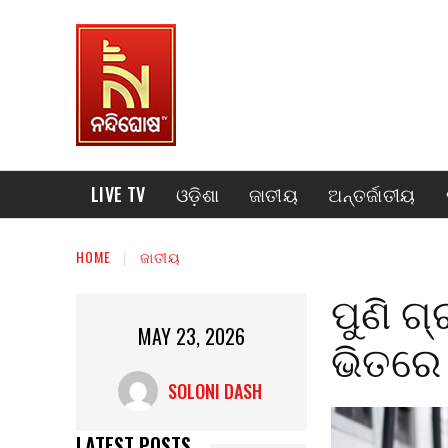
LIVE TV
ଓଡ଼ିଶା
ଜାତୀୟ
ଅନ୍ତର୍ଜାତୀୟ
HOME
ଜାତୀୟ
ପୁଣି ଗ
MAY 23, 2026
ଭିତରେ 
SOLONI DASH
LATEST POSTS