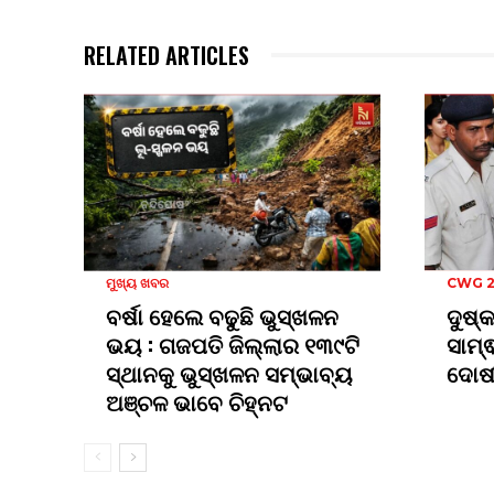
RELATED ARTICLES
ମୁଖ୍ୟ ଖବର
CWG 
ବର୍ଷା ହେଲେ ବଢୁଛି ଭୁସ୍ଖଳନ
ଦୁଷ୍
ଭୟ : ଗଜପତି ଜିଲ୍ଲାର ୧୩୯ଟି
ସାମ୍
ସ୍ଥାନକୁ ଭୁସ୍ଖଳନ ସମ୍ଭାବ୍ୟ
ଦୋଷୀ
ଅଞ୍ଚଳ ଭାବେ ଚିହ୍ନଟ