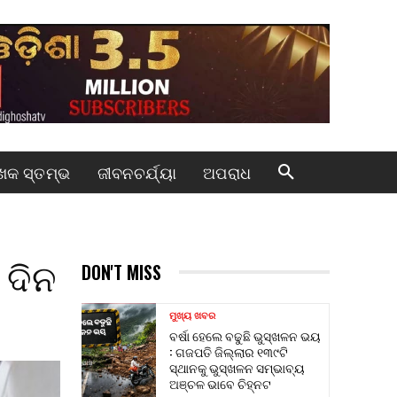
କ ସ୍ତମ୍ଭ
ଜୀବନଚର୍ଯ୍ୟା
ଅପରାଧ
 ଦିନ
DON'T MISS
ମୁଖ୍ୟ ଖବର
ବର୍ଷା ହେଲେ ବଢୁଛି ଭୁସ୍ଖଳନ ଭୟ
: ଗଜପତି ଜିଲ୍ଲାର ୧୩୯ଟି
ସ୍ଥାନକୁ ଭୁସ୍ଖଳନ ସମ୍ଭାବ୍ୟ
ଅଞ୍ଚଳ ଭାବେ ଚିହ୍ନଟ