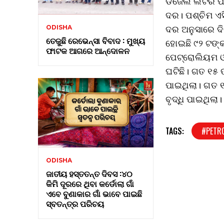
ଡିଜେଲ ଲିଟର ପି
ଦର। ପଶ୍ଚିମ ଏ
ଦର ଅନୁସାରେ ଦ
ODISHA
ତେଜୁଛି ରେଭେନ୍ସା ବିବାଦ : ମୁଖ୍ୟ
ହୋଇଛି ୯୨ ଟଙ୍କ
ଫାଟକ ଆଗରେ ଆନ୍ଦୋଳନ
ପେଟ୍ରୋଲିୟମ ଓ 
ଘଟିଛି। ଗତ ୧୫ 
ପାଇଥିଲା। ଗତ 
ବୃଦ୍ଧି ପାଇଥିଲ
TAGS:
#PETRO
ODISHA
ଜାତୀୟ ହସ୍ତତନ୍ତ ଦିବସ :୪୦
କିମି ଦୂରରେ ଥିବା କର୍ଡୋଲା ଗାଁ
ଏବେ ବୁଣାକାର ଗାଁ ଭାବେ ପାଇଛି
ସ୍ବତନ୍ତ୍ର ପରିଚୟ