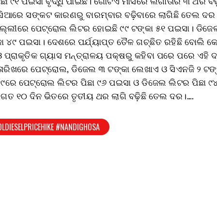
ଛା ୯୧ ପଇସା ବୃଦ୍ଧି ପାଇଛି। ଗୋଟିଏ ମାସରେ ଲଗାତାର ୩ ଥର ବଢ
ସିଆରେ ସଙ୍କଟ କାରଣରୁ ବାରମ୍ବାର ବଢ଼ିବାରେ ଲାଗିଛି ତେଲ ଦର
ିଲ୍ଲୀରେ ପେଟ୍ରୋଲ ଲିଟର ହୋଇଛି ୯୯ ଟଙ୍କା ୫୧ ପଇସା। ଡିଜ
ା ୪୯ ପଇସା। ଦେଶରେ ପର୍ଯ୍ୟାପ୍ତ ତୈଳ ଗଚ୍ଛିତ ରହିଛି ବୋଲି କେ
ପ୍ରାକୃତିକ ଗ୍ୟାସ ମନ୍ତ୍ରାଳୟ ପକ୍ଷରୁ କହିବା ପରେ ପରେ ଏହି ଦର
ତାରିଖରେ ପେଟ୍ରୋଲ, ଡିଜେଲ ୩ ଟଙ୍କା ଲେଖାଏ ଓ ସିଏନଜି ୨ ଟଙ୍କା
୧୯ରେ ପେଟ୍ରୋଲ ଲିଟର ପିଛା ୯୬ ପଇସା ଓ ଡିଜେଲ ଲିଟର ପିଛା ୯
ା। ଗତ ୧୦ ଦିନ ଭିତରେ ତୃତୀୟ ଥର ଲାଗି ବଢ଼ିଛି ତେଲ ଦର।….
LDIESELPRICEHIKE #NANDIGHOSA