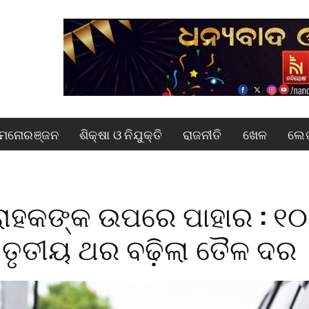
ମନୋରଞ୍ଜନ
ଶିକ୍ଷା ଓ ନିଯୁକ୍ତି
ରାଜନୀତି
ଖେଳ
ଲେଖ
୍ରାହକଙ୍କ ଉପରେ ପାହାର : ୧୦
ତୃତୀୟ ଥର ବଢ଼ିଲା ତୈଳ ଦର