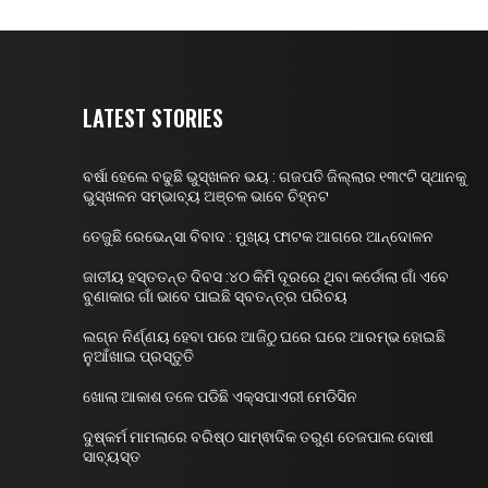
LATEST STORIES
ବର୍ଷା ହେଲେ ବଢୁଛି ଭୁସ୍ଖଳନ ଭୟ : ଗଜପତି ଜିଲ୍ଲାର ୧୩୯ଟି ସ୍ଥାନକୁ
ଭୁସ୍ଖଳନ ସମ୍ଭାବ୍ୟ ଅଞ୍ଚଳ ଭାବେ ଚିହ୍ନଟ
ତେଜୁଛି ରେଭେନ୍ସା ବିବାଦ : ମୁଖ୍ୟ ଫାଟକ ଆଗରେ ଆନ୍ଦୋଳନ
ଜାତୀୟ ହସ୍ତତନ୍ତ ଦିବସ :୪୦ କିମି ଦୂରରେ ଥିବା କର୍ଡୋଲା ଗାଁ ଏବେ
ବୁଣାକାର ଗାଁ ଭାବେ ପାଇଛି ସ୍ବତନ୍ତ୍ର ପରିଚୟ
ଲଗ୍ନ ନିର୍ଣ୍ଣୟ ହେବା ପରେ ଆଜିଠୁ ଘରେ ଘରେ ଆରମ୍ଭ ହୋଇଛି
ନୁଆଁଖାଇ ପ୍ରସ୍ତୁତି
ଖୋଲା ଆକାଶ ତଳେ ପଡିଛି ଏକ୍ସପାଏରୀ ମେଡିସିନ
ଦୁଷ୍କର୍ମ ମାମଲାରେ ବରିଷ୍ଠ ସାମ୍ଵାଦିକ ତରୁଣ ତେଜପାଲ ଦୋଷୀ
ସାବ୍ୟସ୍ତ