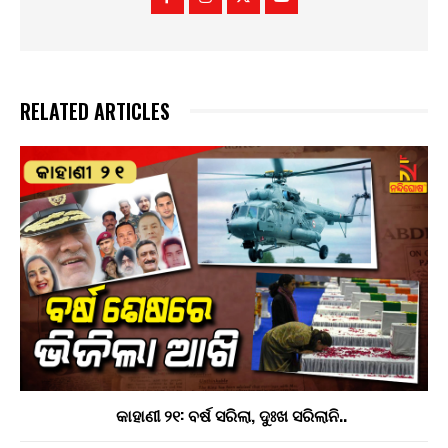
RELATED ARTICLES
କାହାଣୀ ୨୧: ବର୍ଷ ସରିଲା, ଦୁଃଖ ସରିଲାନି..