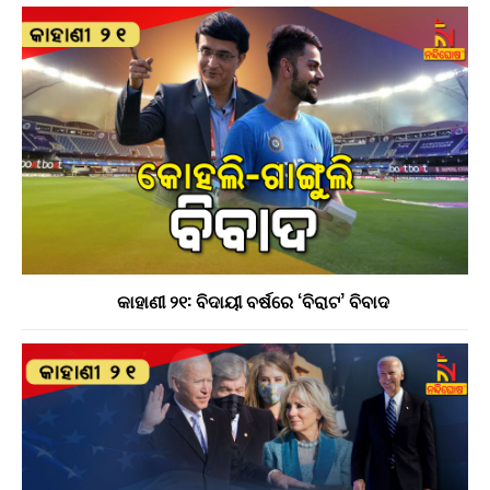
କାହାଣୀ ୨୧: ବିଦାୟୀ ବର୍ଷରେ ‘ବିରାଟ’ ବିବାଦ