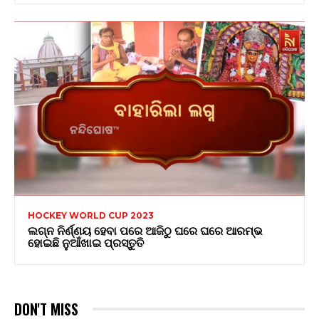
HOCKEY WORLD CUP 2023
ଲଗ୍ନ ନିର୍ଣ୍ଣୟ ହେବା ପରେ ଆଜିଠୁ ଘରେ ଘରେ ଆରମ୍ଭ
ହୋଇଛି ନୁଆଁଖାଇ ପ୍ରସ୍ତୁତି
DON'T MISS