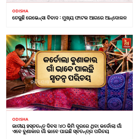
ODISHA
ତେଜୁଛି ରେଭେନ୍ସା ବିବାଦ : ମୁଖ୍ୟ ଫାଟକ ଆଗରେ ଆନ୍ଦୋଳନ
ODISHA
ଜାତୀୟ ହସ୍ତତନ୍ତ ଦିବସ :୪୦ କିମି ଦୂରରେ ଥିବା କର୍ଡୋଲା ଗାଁ
ଏବେ ବୁଣାକାର ଗାଁ ଭାବେ ପାଇଛି ସ୍ବତନ୍ତ୍ର ପରିଚୟ