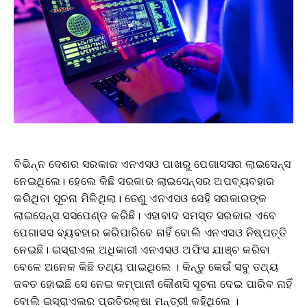
ବିଭିନ୍ନ ଦେଶର ସରକାର ଏନଏସଓ ପାଖରୁ ପେଗାସସର ଲାଇସେନ୍ସ
ନେଇଥିଲେ। ହେଲେ କିଛି ସରକାର ଲାଇସେନ୍ସର ଅପବ୍ୟବହାର
କରିଥିବା ସୂଚନା ମିଳିଥିଲା। ତେଣୁ ଏନଏସଓ ସେହି ସରକାରଙ୍କ
ଲାଇସେନ୍ସ ସସପେଣ୍ଡ କରିଛି। ଏହାବାଦ ସମସ୍ତ ସରକାର ଏବେ
ପେଗାସସ ବ୍ୟବହାର କରିପାରିବେ ନାହିଁ ବୋଲି ଏନଏସଓ ନିଷ୍ପତ୍ତି
ନେଇଛି। ଇସ୍ରାଏଲ ଅଧିକାରୀ ଏନଏସଓ ଅଫିସ ଯାଞ୍ଚ କରିବା
ବେଳେ ଅନେକ କିଛି ତଥ୍ୟ ପାଇଥିଲେ । କିନ୍ତୁ କେଉଁ ସବୁ ତଥ୍ୟ
ଜବତ ହୋଇଛି ସେ ନେଇ କମ୍ପାନୀ କୌଣସି ସୂଚନା ଦେଇ ପାରିବ ନାହିଁ
ବୋଲି ଇସ୍ରାଏଲର ପ୍ରତିରକ୍ଷା ମନ୍ତ୍ରୀ କହିଥିଲେ ।