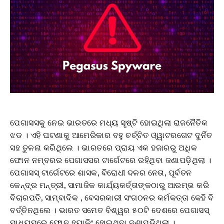
ପେଗାସସକୁ ନେଇ ଭାରତରେ ମଧ୍ୟ ସୃଷ୍ଟି ହୋଇଥିଲା ରାଜନୈତିକ
ଝଡ । ଏହି ଘଟଣାକୁ ଆମେରିକାର ବହୁ ଚର୍ଚ୍ଚିତ ଓ୍ୱାଟରଗେଟ ଦୁର୍ନିତ
ସହ ତୁଳନା କରିଥିଲେ । ଭାରତରେ ପ୍ରାୟ ଏକ ହଜାରରୁ ଅଧିକ
ଫୋନ ନମ୍ବରର ପେଗାସସର ଟାର୍ଗେଟରେ ରହିଥିବା ଜଣାପଡ଼ିଥିଲା ।
ପେଗାସସ୍ ଟାର୍ଗେଟରେ ଶାସକ, ବିରୋଧୀ ଦଳର ନେତା, ପୂର୍ବତନ
କେନ୍ଦ୍ର ମନ୍ତ୍ରୀ, ସାମାଜିକ କାର୍ଯ୍ୟକର୍ତ୍ତାଙ୍କଠାରୁ ଆରମ୍ଭ କରି
ବିଚାରପତି, ସାମ୍ବାଦିକ , ବେସରକାରୀ ସଂଗଠନର କର୍ମକତ୍ତା କେହି ବି
ବର୍ତ୍ତିନଥିଲେ । ଭାରତ ସମେତ ବିଶ୍ୱର ୫୦ଟି ଦେଶରେ ପେଗାସସ୍
ମାଧ୍ୟମରେ ଫୋନ ହ୍ୟାକିଂ ହୋଇଥିବା ଜଣାପଡ଼ିଥିଲା ।