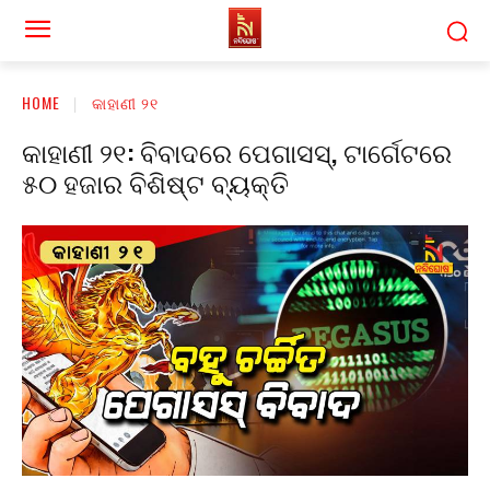
HOME
କାହାଣୀ ୨୧
କାହାଣୀ ୨୧: ବିବାଦରେ ପେଗାସସ୍, ଟାର୍ଗେଟରେ
୫୦ ହଜାର ବିଶିଷ୍ଟ ବ୍ୟକ୍ତି