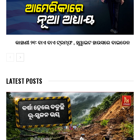
କାହାଣୀ ୨୧: ବାଏ ବାଏ ଟ୍ରମ୍ଫ , ହ୍ୱାଇଟ ହାଉସରେ ବାଇଡେନ
LATEST POSTS