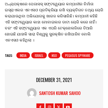
ଅନ୍ୟପକ୍ଷରେ ପେଗାସସ୍ ସଫ୍ଟୱେୟାର କମ୍ପାନୀର ନିର୍ମାତା
ଇସ୍ରାଏଲର ଏନଏସଓ ପ୍ରତିକ୍ରିୟା ରଖି ବ୍ୟକ୍ତିଗତ ତଥ୍ୟ ଚୋରି
କରାଯାଉଥିବା ଅଭିଯୋଗକୁ ଖାରଜ କରିସାରିଛି। କମ୍ପାନୀ କହିଛି
ଏହି ସଫ୍ଟୱେୟାର କାହା ମୋବାଇଲର ଡାଟା ଚୋରି କରେ ନାହିଁ।
ବରଂ ଏହି ସଫ୍ଟୱେୟାର ଏକ ଏପରି ଟେକ୍ନୋଲଜିରେ ତିଆରି
ହୋଇଛି ଯାହାକି ସାରା ବିଶ୍ୱକୁ ସୁରକ୍ଷିତ ରଖିପାରିବ ବୋଲି
ଏନଏସଓ କହିଥିଲା ।
TAGS:
INDIA
ISRAEL
NSO
PEGASUS SPYWARE
DECEMBER 31, 2021
SANTOSH KUMAR SAHOO