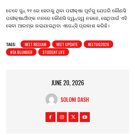
ତେବେ ଜୁନ୍ ୨୧ ରେ ହେବାକୁ ଥିବା ପରୀକ୍ଷା ପୂର୍ବରୁ ଯେପରି କୌଣସି
ପରୀକ୍ଷାର୍ଥୀଙ୍କ ମନରେ କୌଣସି ଦ୍ୱନ୍ଦ୍ୱ ନରହେ, ସେଥିପାଇଁ ଏହି
ସେବା ଆରମ୍ଭ କରାଯାଇଥିବା ଏଜେନ୍ସି ପ୍ରକାଶ କରିଛି।
TAGS:
NEET REEXAM
NEET UPDATE
NEETUG2026
NTA BLUNDER
STUDENT LIFE
JUNE 20, 2026
SOLONI DASH