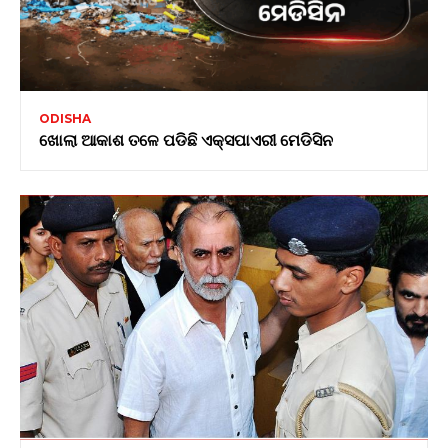
ODISHA
ଖୋଲା ଆକାଶ ତଳେ ପଡିଛି ଏକ୍ସପାଏରୀ ମେଡିସିନ