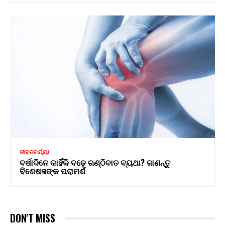
ଜୀବନଚର୍ଯ୍ୟା
ବର୍ଷାଦିନେ କାହିଁକି ବଢ଼େ ଗଣ୍ଠିବାତ ବ୍ୟଥା? ଜାଣନ୍ତୁ
ବିଶେଷଜ୍ଞଙ୍କ ପରାମର୍ଶ
DON'T MISS