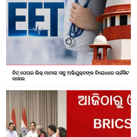
ନିଟ୍ ପେପର ଲିକ୍ ମାମଲା :ସବୁ ଅଭିଯୁକ୍ତଙ୍କ ବିରୋଧରେ ଚାର୍ଜସିଟ
ଦାଖଲ