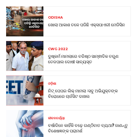
ODISHA
ଖୋଲା ଆକାଶ ତଳେ ପଡିଛି ଏକ୍ସପାଏରୀ ମେଡିସିନ
CWG 2022
ଦୁଷ୍କର୍ମ ମାମଲାରେ ବରିଷ୍ଠ ସାମ୍ଵାଦିକ ତରୁଣ
ତେଜପାଲ ଦୋଷୀ ସାବ୍ୟସ୍ତ
ଓଡ଼ିଶା
ନିଟ୍ ପେପର ଲିକ୍ ମାମଲା :ସବୁ ଅଭିଯୁକ୍ତଙ୍କ
ବିରୋଧରେ ଚାର୍ଜସିଟ ଦାଖଲ
ଜୀବନଚର୍ଯ୍ୟା
ବର୍ଷାଦିନେ କାହିଁକି ବଢ଼େ ଗଣ୍ଠିବାତ ବ୍ୟଥା? ଜାଣନ୍ତୁ
ବିଶେଷଜ୍ଞଙ୍କ ପରାମର୍ଶ