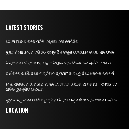
LATEST STORIES
ଖୋଲା ଆକାଶ ତଳେ ପଡିଛି ଏକ୍ସପାଏରୀ ମେଡିସିନ
ଦୁଷ୍କର୍ମ ମାମଲାରେ ବରିଷ୍ଠ ସାମ୍ଵାଦିକ ତରୁଣ ତେଜପାଲ ଦୋଷୀ ସାବ୍ୟସ୍ତ
ନିଟ୍ ପେପର ଲିକ୍ ମାମଲା :ସବୁ ଅଭିଯୁକ୍ତଙ୍କ ବିରୋଧରେ ଚାର୍ଜସିଟ ଦାଖଲ
ବର୍ଷାଦିନେ କାହିଁକି ବଢ଼େ ଗଣ୍ଠିବାତ ବ୍ୟଥା? ଜାଣନ୍ତୁ ବିଶେଷଜ୍ଞଙ୍କ ପରାମର୍ଶ
ଲାଲ ସାଗରରେ ଭାରତୀୟ ମାଲବାହୀ ଜାହାଜ ଉପରେ ଆକ୍ରମଣ; ସମସ୍ତ ୧୪
ନାବିକ ସୁରକ୍ଷିତ ଉଦ୍ଧାର
ଭୁବନେଶ୍ୱରରେ ଆଜିଠାରୁ ବ୍ରିକ୍ସ ଶିକ୍ଷା ମନ୍ତ୍ରୀମାନଙ୍କ ୧୩ତମ ବୈଠକ
LOCATION