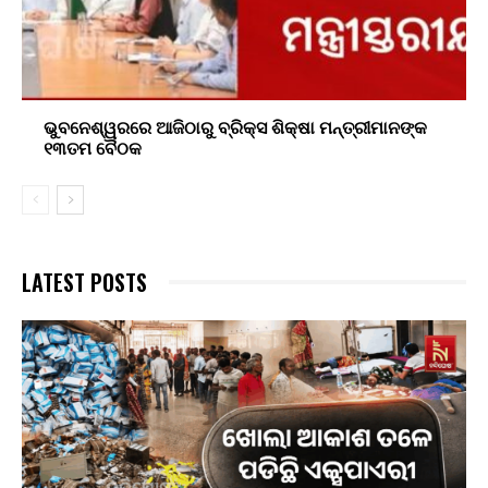
ଭୁବନେଶ୍ୱରରେ ଆଜିଠାରୁ ବ୍ରିକ୍ସ ଶିକ୍ଷା ମନ୍ତ୍ରୀମାନଙ୍କ
୧୩ତମ ବୈଠକ
LATEST POSTS