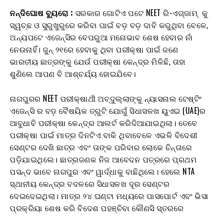
ନନ୍ଦିଘୋଷ
ବ୍ୟୁରୋ
:
ସରକାର ଗୋଟିଏ ପଟେ NEET ରି-ଏଗ୍‌ଜାମ୍ କୁ
ସ୍ୱଚ୍ଛ ଓ ସୁରୁଖୁରୁରେ କରିବା ପାଇଁ ବଡ଼ ବଡ଼ ଦାବି କରୁଥିବା ବେଳେ,
ଅନ୍ୟପଟେ ଏଜେନ୍ସିର ବେପରୁଆ ମନୋଭାବ ଶେଷ ହେବାର ନାଁ
ନେଉନାହିଁ। ଜୁନ୍ ୨୧ରେ ହେବାକୁ ଥିବା ପରୀକ୍ଷା ପାଇଁ ଜଣେ
ଭାରତୀୟ ଛାତ୍ରଙ୍କୁ ଯେଉଁ ପରୀକ୍ଷା କେନ୍ଦ୍ର ମିଳିଛି, ତାହା
ଶୁଣିଲେ ଆପଣ ବି ଆଶ୍ଚର୍ଯ୍ୟ ହୋଇଯିବେ।
ନାଗପୁରର NEET ପରୀକ୍ଷାର୍ଥୀ ଅବ୍ଦୁଲ୍ଲାଙ୍କୁ ନ୍ୟାସନାଲ ଟେଷ୍ଟିଂ
ଏଜେନ୍ସି ର ବଡ଼ ବୈଷୟିକ ତ୍ରୁଟି ଯୋଗୁଁ ସିଧାସଳଖ ୟୁଏଇ (UAE)ର
ଆବୁଧାବି ପରୀକ୍ଷା କେନ୍ଦ୍ର ଆଲର୍ଟ କରିଦିଆଯାଇଥିଲା। ତେବେ
ପରୀକ୍ଷା ପାଇଁ ମାତ୍ର ଦିନଟିଏ ବାକି ଥିବାବେଳେ ଏଭଳି ବିଦେଶୀ
ସେଣ୍ଟର ଦେଖି ଛାତ୍ର ଏବଂ ତାଙ୍କ ପରିବାର ଲୋକେ ଚିନ୍ତାରେ
ପଡ଼ିଯାଇଥିଲେ। ଛାତ୍ରଜଣକ ନିଜ ଆବେଦନ ପତ୍ରରେ ପ୍ରଥମ
ପସନ୍ଦ ଭାବେ ନାଗପୁର ଏବଂ ୱାର୍ଦ୍ଧାକୁ ବାଛିଥିଲେ। ହେଲେ NTA
ସ୍ଥାନୀୟ କେନ୍ଦ୍ର ବଦଳରେ ସିଧାସଳଖ ଦୂର ସେଣ୍ଟର
ଦେଇଦେଇଥିଲା। ମାତ୍ର ୨୪ ଘଣ୍ଟା ମଧ୍ୟରେ ପାସପୋର୍ଟ ଏବଂ ଭିସା
ପ୍ରକ୍ରିୟା ଶେଷ କରି ବିଦେଶ ପହଞ୍ଚିବା କୌଣସି ସ୍ତରରେ