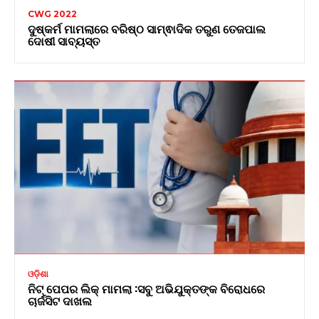
CWG 2022
ଦୁଷ୍କର୍ମ ମାମଲାରେ ବରିଷ୍ଠ ସାମ୍ଵାଦିକ ତରୁଣ ତେଜପାଲ
ଦୋଷୀ ସାବ୍ୟସ୍ତ
ଓଡ଼ିଶା
ନିଟ୍ ପେପର ଲିକ୍ ମାମଲା :ସବୁ ଅଭିଯୁକ୍ତଙ୍କ ବିରୋଧରେ
ଚାର୍ଜସିଟ ଦାଖଲ