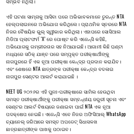
ସମ୍ଭବ ନଥିଲା।
ଏହି ଘଟଣା ସାମ୍ନାକୁ ଆସିବା ପରେ ଅଭିଭାବକମାନେ ତୁରନ୍ତ NTA
ହେଲ୍ପଲାଇନରେ ଅଭିଯୋଗ କରିଥିଲେ। ପ୍ରାଥମିକ ସ୍ତରରେ NTA
ନିଜର ବୈଷୟିକ ଭୁଲ୍ ସ୍ୱୀକାର କରିଥିଲା। ଏହାପରେ ସୋସିଆଲ
ମିଡିଆ ପ୍ଲାଟଫର୍ମ ‘X’ ରେ ପୋଷ୍ଟ କରି ଏଜେନ୍ସି କହିଛି,
ଅଭିଯୋଗକୁ ଗମ୍ଭୀରତାର ସହ ନିଆଯାଇଛି। ଆଗାମୀ କିଛି ଘଣ୍ଟା
ମଧ୍ୟରେ ସଠିକ୍ ଯାଞ୍ଚ ପରେ ସମ୍ପୃକ୍ତ ପରୀକ୍ଷାର୍ଥୀଙ୍କୁ
ନାଗପୁରରେ ହିଁ ଏକ ନୂଆ ପରୀକ୍ଷା କେନ୍ଦ୍ର ପ୍ରଦାନ କରାଯିବ।
ଏବଂ ଶେଷରେ NTA ଛାତ୍ରଙ୍କ ପରୀକ୍ଷା କେନ୍ଦ୍ର ବଦଳାଇ
ନାଗପୁର ସେଣ୍ଟର ଆଲର୍ଟ କରାଯାଇଛି ।
NEET UG ୨୦୨୬ର ଏହି ପୁନଃ-ପରୀକ୍ଷାରେ ସାମିଲ ହେଉଥିବା
ସମସ୍ତ ପରୀକ୍ଷାର୍ଥୀଙ୍କୁ ପରୀକ୍ଷା ସମ୍ବନ୍ଧୀୟ ଜରୁରୀ ସୂଚନା ଏବଂ
ସେଣ୍ଟର ଆଲର୍ଟ ବିଷୟରେ ଜଣାଇବା ପାଇଁ NTA ଏକ ନୂଆ
ପଦକ୍ଷେପ ନେଇଛି। ଏଜେନ୍ସି ଏବେ ନିଜର ଅଫିସିଆଲ୍ WhatsApp
ଚ୍ୟାନେଲ୍ ଜରିଆରେ ସମସ୍ତ ଅପଡେଟ୍ ସିଧାସଳଖ
ଛାତ୍ରଛାତ୍ରୀଙ୍କ ପାଖକୁ ପଠାଇବ।