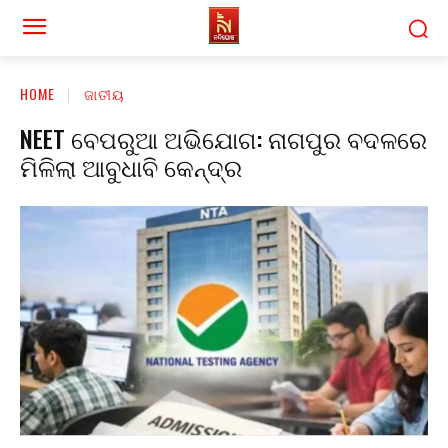
HOME
ଜାତୀୟ
NEET ବେପରୁଆ ଅଭିଯୋଗ: ନାଗପୁର ବଦଳରେ
ମିଳିଲା ଆବୁଧାବି କେନ୍ଦ୍ର