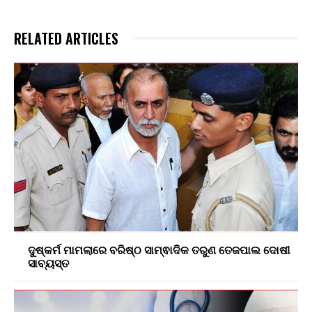
RELATED ARTICLES
ଦୁଷ୍କର୍ମ ମାମଲାରେ ବରିଷ୍ଠ ସାମ୍ଵାଦିକ ତରୁଣ ତେଜପାଲ ଦୋଷୀ
ସାବ୍ୟସ୍ତ