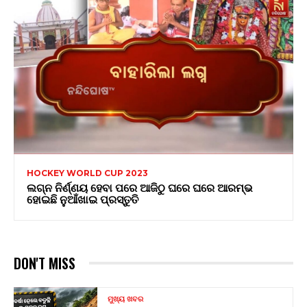
HOCKEY WORLD CUP 2023
ଲଗ୍ନ ନିର୍ଣ୍ଣୟ ହେବା ପରେ ଆଜିଠୁ ଘରେ ଘରେ ଆରମ୍ଭ
ହୋଇଛି ନୁଆଁଖାଇ ପ୍ରସ୍ତୁତି
DON'T MISS
ମୁଖ୍ୟ ଖବର