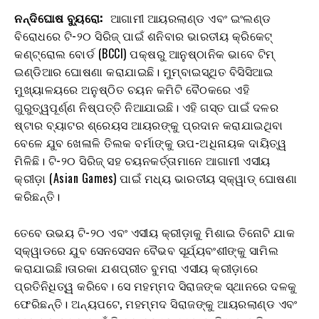
ନନ୍ଦିଘୋଷ ବ୍ୟୁରୋ:
ଆଗାମୀ ଆୟରଲାଣ୍ଡ ଏବଂ ଇଂଲଣ୍ଡ
ବିରୋଧରେ ଟି-୨୦ ସିରିଜ୍ ପାଇଁ ଶନିବାର ଭାରତୀୟ କ୍ରିକେଟ୍
କଣ୍ଟ୍ରୋଲ ବୋର୍ଡ (BCCI) ପକ୍ଷରୁ ଆନୁଷ୍ଠାନିକ ଭାବେ ଟିମ୍
ଇଣ୍ଡିଆର ଘୋଷଣା କରାଯାଇଛି। ମୁମ୍ବାଇସ୍ଥିତ ବିସିସିଆଇ
ମୁଖ୍ୟାଳୟରେ ଅନୁଷ୍ଠିତ ଚୟନ କମିଟି ବୈଠକରେ ଏହି
ଗୁରୁତ୍ୱପୂର୍ଣ୍ଣ ନିଷ୍ପତ୍ତି ନିଆଯାଇଛି। ଏହି ଗସ୍ତ ପାଇଁ ଦଳର
ଷ୍ଟାର ବ୍ୟାଟର ଶ୍ରେୟସ ଆୟରଙ୍କୁ ପ୍ରଦାନ କରାଯାଇଥିବା
ବେଳେ ଯୁବ ଖେଳାଳି ତିଲକ ବର୍ମାଙ୍କୁ ଉପ-ଅଧିନାୟକ ଦାୟିତ୍ୱ
ମିଳିଛି। ଟି-୨୦ ସିରିଜ୍ ସହ ଚୟନକର୍ତ୍ତାମାନେ ଆଗାମୀ ଏସୀୟ
କ୍ରୀଡ଼ା (Asian Games) ପାଇଁ ମଧ୍ୟ ଭାରତୀୟ ସ୍କ୍ୱାଡ୍ ଘୋଷଣା
କରିଛନ୍ତି।
ତେବେ ଉଭୟ ଟି-୨୦ ଏବଂ ଏସୀୟ କ୍ରୀଡ଼ାକୁ ମିଶାଇ ତିନୋଟି ଯାକ
ସ୍କ୍ୱାଡରେ ଯୁବ ସେନସେସନ ବୈଭବ ସୂର୍ଯ୍ୟବଂଶୀଙ୍କୁ ସାମିଲ
କରାଯାଇଛି।ତାରକା ଯଶପ୍ରୀତ ବୁମରା ଏସୀୟ କ୍ରୀଡ଼ାରେ
ପ୍ରତିନିଧିତ୍ୱ କରିବେ। ସେ ମହମ୍ମଦ ସିରାଜଙ୍କ ସ୍ଥାନରେ ଦଳକୁ
ଫେରିଛନ୍ତି। ଅନ୍ୟପଟେ, ମହମ୍ମଦ ସିରାଜଙ୍କୁ ଆୟରଲାଣ୍ଡ ଏବଂ