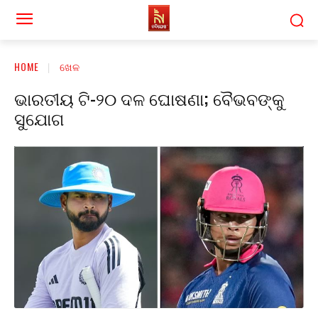
HOME
ଖେଳ
ଭାରତୀୟ ଟି-୨୦ ଦଳ ଘୋଷଣା; ବୈଭବଙ୍କୁ
ସୁଯୋଗ