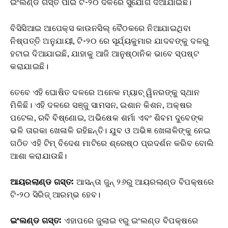
ଇଂଲଣ୍ଡ ଗସ୍ତ ପାଇଁ ଟି-୨୦ ଦଳରେ ସୁଯୋଗ ଦିଆଯାଇଛି।
ବିସିସିଆଇ ଆପେକ୍ସ କାଉନସିଲ୍ ବୈଠକରେ ନିଆଯାଇଥିବା
ନିଷ୍ପତ୍ତି ଅନୁଯାୟୀ, ଟି-୨୦ ରେ ସୂର୍ଯ୍ୟକୁମାର ଯାଦବଙ୍କୁ ଦଳରୁ
ହଟାଇ ଦିଆଯାଇଛି, ଯାହାକୁ ଆଜି ଆନୁଷ୍ଠାନିକ ଭାବେ ସ୍ପଷ୍ଟ
କରାଯାଇଛି।
ତେବେ ଏହି ଘୋଷିତ ଦଳରେ ଅନେକ ମ୍ୟାଚ୍ ୱିନରଙ୍କୁ ସ୍ଥାନ
ମିଳିଛି। ଏହି ଦଳରେ ସଞ୍ଜୁ ସାମସନ, ଇଶାନ କିଶନ, ଅକ୍ଷର
ପଟେଲ, ରବି ବିଷ୍ଣୋଇ, ଅଭିଷେକ ଶର୍ମା ଏବଂ ଶିବମ ଦୁବେଙ୍କ
ଭଳି ତାରକା ଖେଳାଳି ରହିଛନ୍ତି। ଯୁବ ଓ ଅଭିଜ୍ଞ ଖେଳାଳିଙ୍କୁ ନେଇ
ଗଠିତ ଏହି ଟିମ୍ ବିଦେଶ ମାଟିରେ ଶ୍ରେଷ୍ଠ ପ୍ରଦର୍ଶନ କରିବ ବୋଲି
ଆଶା କରାଯାଉଛି।
ଆୟରଲାଣ୍ଡ ଗସ୍ତ:
ଆସନ୍ତା ଜୁନ୍ ୨୬ରୁ ଆୟରଲାଣ୍ଡ ବିପକ୍ଷରେ
ଟି-୨୦ ସିରିଜ୍ ଆରମ୍ଭ ହେବ।
ଇଂଲଣ୍ଡ ଗସ୍ତ:
ଏହାପରେ ଜୁଲାଇ ୧ରୁ ଇଂଲଣ୍ଡ ବିପକ୍ଷରେ