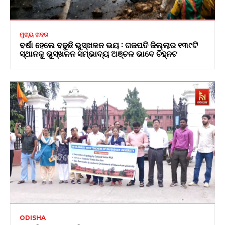
ମୁଖ୍ୟ ଖବର
ବର୍ଷା ହେଲେ ବଢୁଛି ଭୁସ୍ଖଳନ ଭୟ : ଗଜପତି ଜିଲ୍ଲାର ୧୩୯ଟି
ସ୍ଥାନକୁ ଭୁସ୍ଖଳନ ସମ୍ଭାବ୍ୟ ଅଞ୍ଚଳ ଭାବେ ଚିହ୍ନଟ
ODISHA