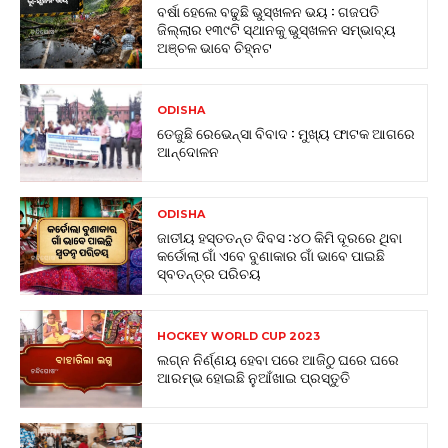
ବର୍ଷା ହେଲେ ବଢୁଛି ଭୁସ୍ଖଳନ ଭୟ : ଗଜପତି
ଜିଲ୍ଲାର ୧୩୯ଟି ସ୍ଥାନକୁ ଭୁସ୍ଖଳନ ସମ୍ଭାବ୍ୟ
ଅଞ୍ଚଳ ଭାବେ ଚିହ୍ନଟ
ODISHA
ତେଜୁଛି ରେଭେନ୍ସା ବିବାଦ : ମୁଖ୍ୟ ଫାଟକ ଆଗରେ
ଆନ୍ଦୋଳନ
ODISHA
ଜାତୀୟ ହସ୍ତତନ୍ତ ଦିବସ :୪୦ କିମି ଦୂରରେ ଥିବା
କର୍ଡୋଲା ଗାଁ ଏବେ ବୁଣାକାର ଗାଁ ଭାବେ ପାଇଛି
ସ୍ବତନ୍ତ୍ର ପରିଚୟ
HOCKEY WORLD CUP 2023
ଲଗ୍ନ ନିର୍ଣ୍ଣୟ ହେବା ପରେ ଆଜିଠୁ ଘରେ ଘରେ
ଆରମ୍ଭ ହୋଇଛି ନୁଆଁଖାଇ ପ୍ରସ୍ତୁତି