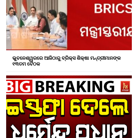
ଭୁବନେଶ୍ୱରରେ ଆଜିଠାରୁ ବ୍ରିକ୍ସ ଶିକ୍ଷା ମନ୍ତ୍ରୀମାନଙ୍କ
୧୩ତମ ବୈଠକ