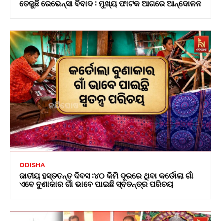
ତେଜୁଛି ରେଭେନ୍ସା ବିବାଦ : ମୁଖ୍ୟ ଫାଟକ ଆଗରେ ଆନ୍ଦୋଳନ
ODISHA
ଜାତୀୟ ହସ୍ତତନ୍ତ ଦିବସ :୪୦ କିମି ଦୂରରେ ଥିବା କର୍ଡୋଲା ଗାଁ
ଏବେ ବୁଣାକାର ଗାଁ ଭାବେ ପାଇଛି ସ୍ବତନ୍ତ୍ର ପରିଚୟ