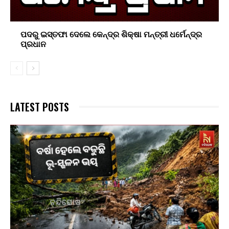
ପଦରୁ ଇସ୍ତଫା ଦେଲେ କେନ୍ଦ୍ର ଶିକ୍ଷା ମନ୍ତ୍ରୀ ଧର୍ମେନ୍ଦ୍ର
ପ୍ରଧାନ
LATEST POSTS