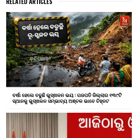
RELATED ARTICLES
ବର୍ଷା ହେଲେ ବଢୁଛି ଭୁସ୍ଖଳନ ଭୟ : ଗଜପତି ଜିଲ୍ଲାର ୧୩୯ଟି
ସ୍ଥାନକୁ ଭୁସ୍ଖଳନ ସମ୍ଭାବ୍ୟ ଅଞ୍ଚଳ ଭାବେ ଚିହ୍ନଟ