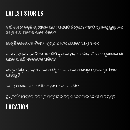
LATEST STORIES
ବର୍ଷା ହେଲେ ବଢୁଛି ଭୁସ୍ଖଳନ ଭୟ : ଗଜପତି ଜିଲ୍ଲାର ୧୩୯ଟି ସ୍ଥାନକୁ ଭୁସ୍ଖଳନ
ସମ୍ଭାବ୍ୟ ଅଞ୍ଚଳ ଭାବେ ଚିହ୍ନଟ
ତେଜୁଛି ରେଭେନ୍ସା ବିବାଦ : ମୁଖ୍ୟ ଫାଟକ ଆଗରେ ଆନ୍ଦୋଳନ
ଜାତୀୟ ହସ୍ତତନ୍ତ ଦିବସ :୪୦ କିମି ଦୂରରେ ଥିବା କର୍ଡୋଲା ଗାଁ ଏବେ ବୁଣାକାର ଗାଁ
ଭାବେ ପାଇଛି ସ୍ବତନ୍ତ୍ର ପରିଚୟ
ଲଗ୍ନ ନିର୍ଣ୍ଣୟ ହେବା ପରେ ଆଜିଠୁ ଘରେ ଘରେ ଆରମ୍ଭ ହୋଇଛି ନୁଆଁଖାଇ
ପ୍ରସ୍ତୁତି
ଖୋଲା ଆକାଶ ତଳେ ପଡିଛି ଏକ୍ସପାଏରୀ ମେଡିସିନ
ଦୁଷ୍କର୍ମ ମାମଲାରେ ବରିଷ୍ଠ ସାମ୍ଵାଦିକ ତରୁଣ ତେଜପାଲ ଦୋଷୀ ସାବ୍ୟସ୍ତ
LOCATION