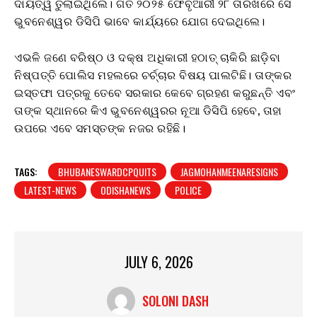
ଦାୟିତ୍ୱ ତୁଲାଇଥିଲେ। ଗତ ୨୦୨୫ ଫେବୃଆରୀ ୨୮ ତାରିଖରେ ସେ
ଭୁବନେଶ୍ୱର ଡିସିପି ଭାବେ କାର୍ଯ୍ୟରେ ଯୋଗ ଦେଇଥିଲେ।
ଏଭଳି ଜଣେ ବରିଷ୍ଠ ଓ ଦକ୍ଷ ଅଧିକାରୀ ହଠାତ୍ ଚାକିରି ଛାଡ଼ିବା
ନିଷ୍ପତ୍ତି ପୋଲିସ ମହଲରେ ଚର୍ଚ୍ଚାର ବିଷୟ ପାଲଟିଛି। ତାଙ୍କର
ଇସ୍ତଫା ପତ୍ରକୁ ତେବେ ସରକାର କେବେ ଗ୍ରହଣ କରୁଛନ୍ତି ଏବଂ
ତାଙ୍କ ସ୍ଥାନରେ କିଏ ଭୁବନେଶ୍ୱରର ନୂଆ ଡିସିପି ହେବେ, ତାହା
ଉପରେ ଏବେ ସମସ୍ତଙ୍କ ନଜର ରହିଛି।
TAGS:
BHUBANESWARDCPQUITS
JAGMOHANMEENARESIGNS
LATEST-NEWS
ODISHANEWS
POLICE
JULY 6, 2026
SOLONI DASH