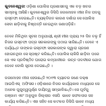
ଭୁବନେଶ୍ୱର:
ଓଡ଼ିଶା ପୋଲିସ ପ୍ରଶାସନରୁ ଏକ ବଡ଼ ଖବର
ସାମ୍ନାକୁ ଆସିଛି। ଭୁବନେଶ୍ୱର ଡିସିପି ଜଗମୋହନ ମୀନା ନିଜ ପଦରୁ
ଇସ୍ତଫା ଦେଇଛନ୍ତି। ବ୍ୟକ୍ତିଗତ କାରଣ ଦର୍ଶାଇ ସେ ପୋଲିସ
ସେବା ଛାଡ଼ିବାକୁ ନିଷ୍ପତ୍ତି ନେଇଥିବା ଜଣାପଡ଼ିଛି।
ତେବେ ମିଳିଥିବା ସୂଚନା ଅନୁଯାୟୀ, ଶ୍ରୀ ମୀନା ପ୍ରାୟ ୨୫ ଦିନ ତଳୁ ହିଁ
ନିଜର ଇସ୍ତଫା ପତ୍ର ସରକାରଙ୍କୁ ପଠାଇ ସାରିଛନ୍ତି। ତେବେ ଏ
ପର୍ଯ୍ୟନ୍ତ ତାଙ୍କର ଇସ୍ତଫା ସରକାରଙ୍କ ଦ୍ୱାରା ଗ୍ରହଣ
ହୋଇନଥିବା ସେ ସ୍ପଷ୍ଟ କରିଛନ୍ତି। ପୋଲିସ ଚାକିରି ଛାଡ଼ିବା ପରେ
ସେ ଏକ ପ୍ରତିଷ୍ଠିତ ଘରୋଇ କମ୍ପାନୀରେ ଉଚ୍ଚ ପଦବୀରେ ଯୋଗ
ଦେବେ ବୋଲି ସୂଚନା ଦେଇଛନ୍ତି ।
ଜଗମୋହନ ମୀନା ହେଉଛନ୍ତି ୨୦୧୩ ବ୍ୟାଚର ଜଣେ ଦକ୍ଷ
ଆଇପିଏସ୍ ଅଫିସର। ଓଡ଼ିଶାରେ ନିଜର କାର୍ଯ୍ୟକାଳ ମଧ୍ୟରେ ସେ
ଅନେକ ଗୁରୁତ୍ୱପୂର୍ଣ୍ଣ ଦାୟିତ୍ୱ ସମ୍ଭାଳିଛନ୍ତି। ସେ ପୂର୍ବରୁ
ଗଞ୍ଜାମ ଏବଂ ଅନୁଗୁଳ ଜିଲ୍ଲାର ଏସପି ଭାବେ ସଫଳତାର ସହ
କାର୍ଯ୍ୟ କରିଛନ୍ତି। ଏହା ସହିତ ସେ କଟକର ଡିସିପି ଭାବେ ମଧ୍ୟ