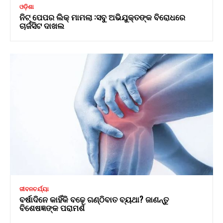
ଓଡ଼ିଶା
ନିଟ୍ ପେପର ଲିକ୍ ମାମଲା :ସବୁ ଅଭିଯୁକ୍ତଙ୍କ ବିରୋଧରେ
ଚାର୍ଜସିଟ ଦାଖଲ
ଜୀବନଚର୍ଯ୍ୟା
ବର୍ଷାଦିନେ କାହିଁକି ବଢ଼େ ଗଣ୍ଠିବାତ ବ୍ୟଥା? ଜାଣନ୍ତୁ
ବିଶେଷଜ୍ଞଙ୍କ ପରାମର୍ଶ