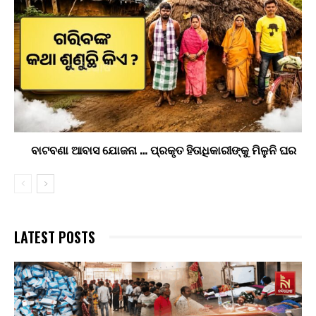
ବାଟବଣା ଆବାସ ଯୋଜନା … ପ୍ରକୃତ ହିତାଧିକାରୀଙ୍କୁ ମିଳୁନି ଘର
LATEST POSTS