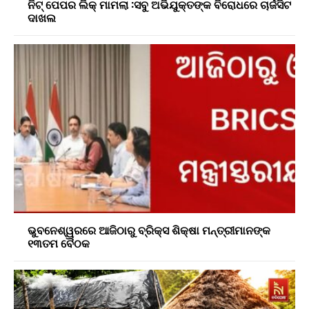
ନିଟ୍ ପେପର ଲିକ୍ ମାମଲା :ସବୁ ଅଭିଯୁକ୍ତଙ୍କ ବିରୋଧରେ ଚାର୍ଜସିଟ
ଦାଖଲ
ଭୁବନେଶ୍ୱରରେ ଆଜିଠାରୁ ବ୍ରିକ୍ସ ଶିକ୍ଷା ମନ୍ତ୍ରୀମାନଙ୍କ
୧୩ତମ ବୈଠକ