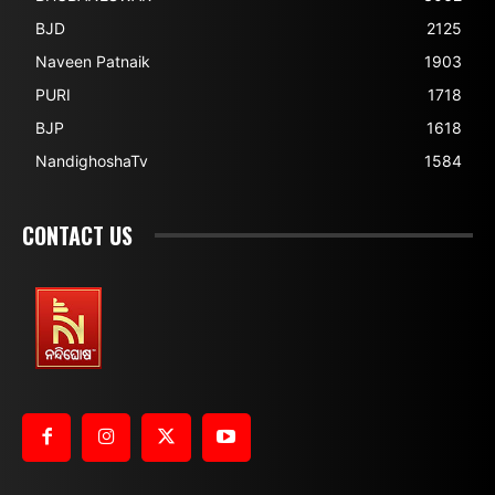
BJD
2125
Naveen Patnaik
1903
PURI
1718
BJP
1618
NandighoshaTv
1584
CONTACT US