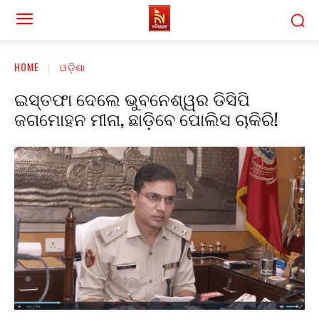
HOME
ଓଡ଼ିଶା
ଇସ୍ତଫା ଦେଲେ ଭୁବନେଶ୍ୱର ଡିସିପି
ଜଗମୋହନ ମୀନା, ଛାଡ଼ିବେ ପୋଲିସ ଚାକିରି!