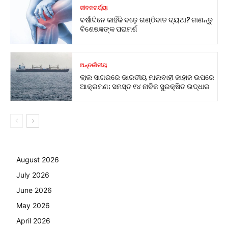
ଜୀବନଚର୍ଯ୍ୟା
ବର୍ଷାଦିନେ କାହିଁକି ବଢ଼େ ଗଣ୍ଠିବାତ ବ୍ୟଥା? ଜାଣନ୍ତୁ
ବିଶେଷଜ୍ଞଙ୍କ ପରାମର୍ଶ
ଅନ୍ତର୍ଜାତୀୟ
ଲାଲ ସାଗରରେ ଭାରତୀୟ ମାଲବାହୀ ଜାହାଜ ଉପରେ
ଆକ୍ରମଣ; ସମସ୍ତ ୧୪ ନାବିକ ସୁରକ୍ଷିତ ଉଦ୍ଧାର
August 2026
July 2026
June 2026
May 2026
April 2026