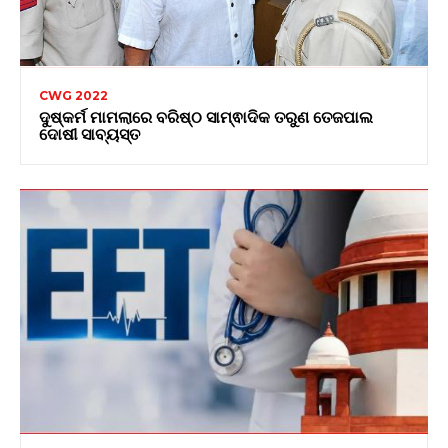
CWG 2022
ଦୁଷ୍କର୍ମ ମାମଲାରେ ବରିଷ୍ଠ ସାମ୍ଵାଦିକ ତରୁଣ ତେଜପାଲ
ଦୋଷୀ ସାବ୍ୟସ୍ତ