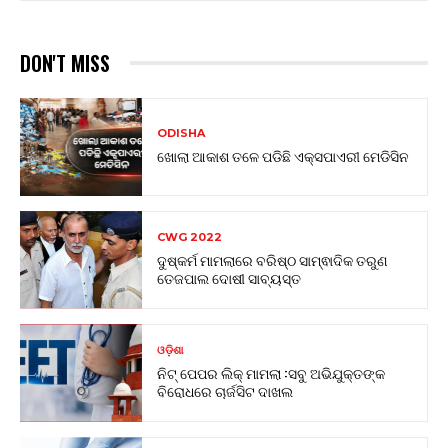
DON'T MISS
ODISHA
ଖୋଲା ଆକାଶ ତଳେ ପଡିଛି ଏକ୍ସପାଏରୀ ମେଡିସିନ
CWG 2022
ଦୁଷ୍କର୍ମ ମାମଲାରେ ବରିଷ୍ଠ ସାମ୍ଵାଦିକ ତରୁଣ
ତେଜପାଲ ଦୋଷୀ ସାବ୍ୟସ୍ତ
ଓଡ଼ିଶା
ନିଟ୍ ପେପର ଲିକ୍ ମାମଲା :ସବୁ ଅଭିଯୁକ୍ତଙ୍କ
ବିରୋଧରେ ଚାର୍ଜସିଟ ଦାଖଲ