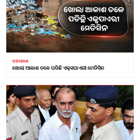
ODISHA
ଖୋଲା ଆକାଶ ତଳେ ପଡିଛି ଏକ୍ସପାଏରୀ ମେଡିସିନ