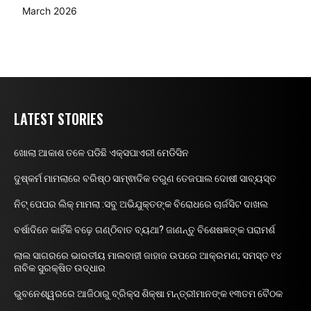
March 2026
LATEST STORIES
ଖୋଲା ଆକାଶ ତଳେ ପଡିଛି ଏକ୍ସପାଏରୀ ମେଡିସିନ
ଦୁଷ୍କର୍ମ ମାମଲାରେ ବରିଷ୍ଠ ସାମ୍ଵାଦିକ ତରୁଣ ତେଜପାଲ ଦୋଷୀ ସାବ୍ୟସ୍ତ
ନିଟ୍ ପେପର ଲିକ୍ ମାମଲା :ସବୁ ଅଭିଯୁକ୍ତଙ୍କ ବିରୋଧରେ ଚାର୍ଜସିଟ ଦାଖଲ
ବର୍ଷାଦିନେ କାହିଁକି ବଢ଼େ ଗଣ୍ଠିବାତ ବ୍ୟଥା? ଜାଣନ୍ତୁ ବିଶେଷଜ୍ଞଙ୍କ ପରାମର୍ଶ
ଲାଲ ସାଗରରେ ଭାରତୀୟ ମାଲବାହୀ ଜାହାଜ ଉପରେ ଆକ୍ରମଣ; ସମସ୍ତ ୧୪
ନାବିକ ସୁରକ୍ଷିତ ଉଦ୍ଧାର
ଭୁବନେଶ୍ୱରରେ ଆଜିଠାରୁ ବ୍ରିକ୍ସ ଶିକ୍ଷା ମନ୍ତ୍ରୀମାନଙ୍କ ୧୩ତମ ବୈଠକ