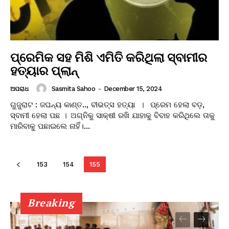
ପ୍ରେମିକ ସହ ମିଶି ଏମିତି କରିଥିଲା ସ୍ବାମୀର
ହତ୍ୟାର ପ୍ଲାନ୍
Sasmita Sahoo
-
December 15, 2024
ଅପରାଧ
ଗୁଜୁରାଟ : ଜଘନ୍ୟ କାଣ୍ତ.., ବୀଭତ୍ସ ହତ୍ୟା । ପ୍ରେମ ହେଲା ବଡ଼,
ସ୍ବାମୀ ହେଲା ପଛ । ଅଗ୍ନିକୁ ସାକ୍ଷୀ ରଖି ଯାହାକୁ ବିବାହ କରିଥିଲେ ତାକୁ
ମାରିବାକୁ ପଛାଇଲେ ନାହିଁ।...
153
154
155
Breaking