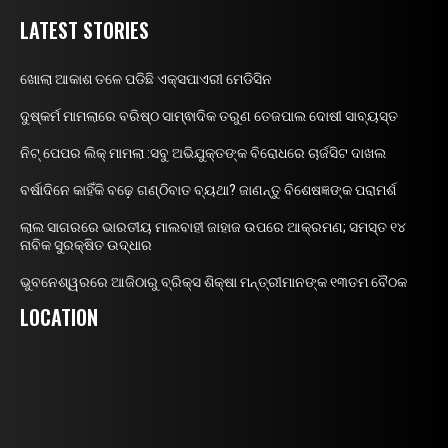
LATEST STORIES
ଖୋଲା ଆକାଶ ତଳେ ପଡିଛି ଏକ୍ସପାଏରୀ ମେଡିସିନ
ଦୁଷ୍କର୍ମ ମାମଲାରେ ବରିଷ୍ଠ ସାମ୍ଵାଦିକ ତରୁଣ ତେଜପାଲ ଦୋଷୀ ସାବ୍ୟସ୍ତ
ନିଟ୍ ପେପର ଲିକ୍ ମାମଲା :ସବୁ ଅଭିଯୁକ୍ତଙ୍କ ବିରୋଧରେ ଚାର୍ଜସିଟ ଦାଖଲ
ବର୍ଷାଦିନେ କାହିଁକି ବଢ଼େ ଗଣ୍ଠିବାତ ବ୍ୟଥା? ଜାଣନ୍ତୁ ବିଶେଷଜ୍ଞଙ୍କ ପରାମର୍ଶ
ଲାଲ ସାଗରରେ ଭାରତୀୟ ମାଲବାହୀ ଜାହାଜ ଉପରେ ଆକ୍ରମଣ; ସମସ୍ତ ୧୪
ନାବିକ ସୁରକ୍ଷିତ ଉଦ୍ଧାର
ଭୁବନେଶ୍ୱରରେ ଆଜିଠାରୁ ବ୍ରିକ୍ସ ଶିକ୍ଷା ମନ୍ତ୍ରୀମାନଙ୍କ ୧୩ତମ ବୈଠକ
LOCATION