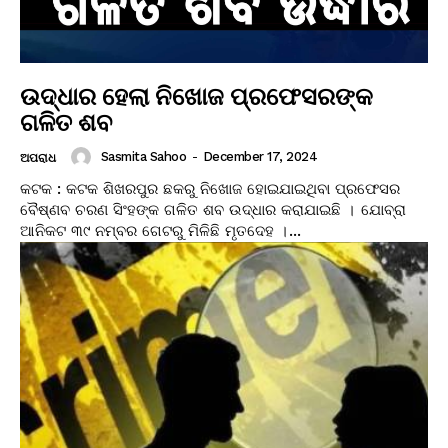
ଉଦ୍ଧାର ହେଲା ନିଖୋଜ ପ୍ରଫେସରଙ୍କ
ଗଳିତ ଶବ
Sasmita Sahoo
-
December 17, 2024
ଅପରାଧ
କଟକ : କଟକ ଶିଖରପୁର ଛକରୁ ନିଖୋଜ ହୋଇଯାଇଥିବା ପ୍ରଫେସର
ବୈଷ୍ଣବ ଚରଣ ସିଂହଙ୍କ ଗଳିତ ଶବ ଉଦ୍ଧାର କରାଯାଇଛି । ଯୋବ୍ରା
ଆନିକଟ ୩୯ ନମ୍ବର ଗେଟରୁ ମିଳିଛି ମୃତଦେହ ।...