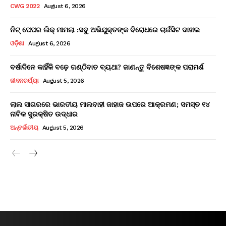
CWG 2022
August 6, 2026
ନିଟ୍ ପେପର ଲିକ୍ ମାମଲା :ସବୁ ଅଭିଯୁକ୍ତଙ୍କ ବିରୋଧରେ ଚାର୍ଜସିଟ ଦାଖଲ
ଓଡ଼ିଶା
August 6, 2026
ବର୍ଷାଦିନେ କାହିଁକି ବଢ଼େ ଗଣ୍ଠିବାତ ବ୍ୟଥା? ଜାଣନ୍ତୁ ବିଶେଷଜ୍ଞଙ୍କ ପରାମର୍ଶ
ଜୀବନଚର୍ଯ୍ୟା
August 5, 2026
ଲାଲ ସାଗରରେ ଭାରତୀୟ ମାଲବାହୀ ଜାହାଜ ଉପରେ ଆକ୍ରମଣ; ସମସ୍ତ ୧୪
ନାବିକ ସୁରକ୍ଷିତ ଉଦ୍ଧାର
ଅନ୍ତର୍ଜାତୀୟ
August 5, 2026