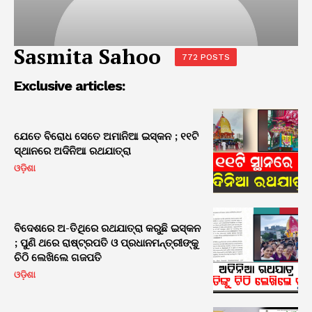
Sasmita Sahoo
772 POSTS
Exclusive articles:
ଯେତେ ବିରୋଧ ସେତେ ଅମାନିଆ ଇସ୍କନ ; ୧୧ଟି
ସ୍ଥାନରେ ଅଦିନିଆ ରଥଯାତ୍ରା
ଓଡ଼ିଶା
ବିଦେଶରେ ଅ-ତିଥିରେ ରଥଯାତ୍ରା କରୁଛି ଇସ୍କନ
; ପୁଣି ଥରେ ରାଷ୍ଟ୍ରପତି ଓ ପ୍ରଧାନମନ୍ତ୍ରୀଙ୍କୁ
ଚିଠି ଲେଖିଲେ ଗଜପତି
ଓଡ଼ିଶା