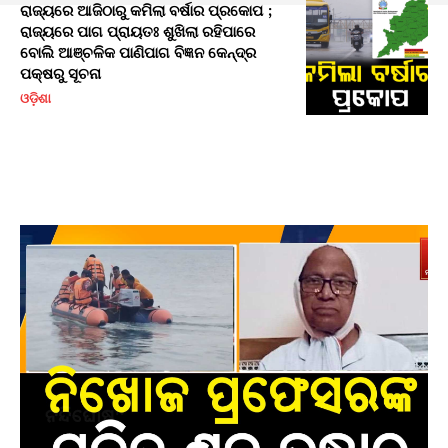
ରାଜ୍ୟରେ ଆଜିଠାରୁ କମିଲା ବର୍ଷାର ପ୍ରକୋପ ;
ରାଜ୍ୟରେ ପାଗ ପ୍ରାୟତଃ ଶୁଖିଲା ରହିପାରେ
ବୋଲି ଆଞ୍ଚଳିକ ପାଣିପାଗ ବିଜ୍ଞନ କେନ୍ଦ୍ର
ପକ୍ଷରୁ ସୂଚନା
ଓଡ଼ିଶା