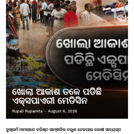
ଖୋଲା ଆକାଶ ତଳେ ପଡିଛି
ଏକ୍ସପାଏରୀ ମେଡିସିନ
Rupali Rupamita
-
August 6, 2026
ଦୁଷ୍କର୍ମ ମାମଲାରେ ବରିଷ୍ଠ ସାମ୍ଵାଦିକ ତରୁଣ ତେଜପାଲ ଦୋଷୀ ସାବ୍ୟସ୍ତ