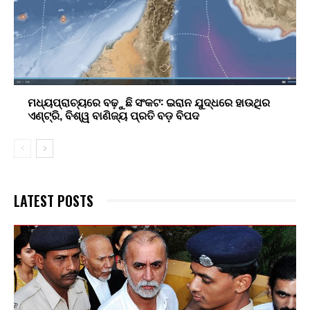
ମଧ୍ୟପ୍ରାଚ୍ୟରେ ବଢ଼ୁଛି ସଂକଟ: ଇରାନ ଯୁଦ୍ଧରେ ହାଉଥିର
ଏଣ୍ଟ୍ରି, ବିଶ୍ୱ ବାଣିଜ୍ୟ ପ୍ରତି ବଡ଼ ବିପଦ
LATEST POSTS