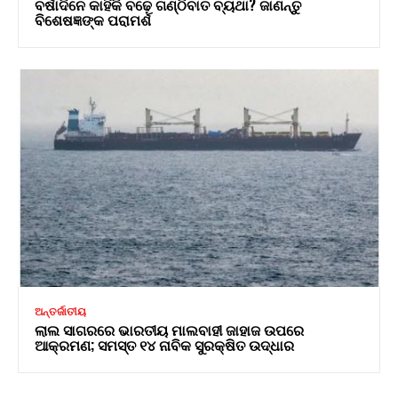
ବର୍ଷାଦିନେ କାହିଁକି ବଢ଼େ ଗଣ୍ଠିବାତ ବ୍ୟଥା? ଜାଣନ୍ତୁ
ବିଶେଷଜ୍ଞଙ୍କ ପରାମର୍ଶ
ଅନ୍ତର୍ଜାତୀୟ
ଲାଲ ସାଗରରେ ଭାରତୀୟ ମାଲବାହୀ ଜାହାଜ ଉପରେ
ଆକ୍ରମଣ; ସମସ୍ତ ୧୪ ନାବିକ ସୁରକ୍ଷିତ ଉଦ୍ଧାର