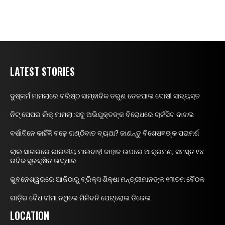
LATEST STORIES
ଦୁଷ୍କର୍ମ ମାମଲାରେ ବରିଷ୍ଠ ସାମ୍ଵାଦିକ ତରୁଣ ତେଜପାଲ ଦୋଷୀ ସାବ୍ୟସ୍ତ
ନିଟ୍ ପେପର ଲିକ୍ ମାମଲା :ସବୁ ଅଭିଯୁକ୍ତଙ୍କ ବିରୋଧରେ ଚାର୍ଜସିଟ ଦାଖଲ
ବର୍ଷାଦିନେ କାହିଁକି ବଢ଼େ ଗଣ୍ଠିବାତ ବ୍ୟଥା? ଜାଣନ୍ତୁ ବିଶେଷଜ୍ଞଙ୍କ ପରାମର୍ଶ
ଲାଲ ସାଗରରେ ଭାରତୀୟ ମାଲବାହୀ ଜାହାଜ ଉପରେ ଆକ୍ରମଣ; ସମସ୍ତ ୧୪
ନାବିକ ସୁରକ୍ଷିତ ଉଦ୍ଧାର
ଭୁବନେଶ୍ୱରରେ ଆଜିଠାରୁ ବ୍ରିକ୍ସ ଶିକ୍ଷା ମନ୍ତ୍ରୀମାନଙ୍କ ୧୩ତମ ବୈଠକ
ଗାଡ଼ିର ବୈଧ ବୀମା ନଥିଲେ ମିଳିବନି ପେଟ୍ରୋଲ ଡିଜେଲ
LOCATION