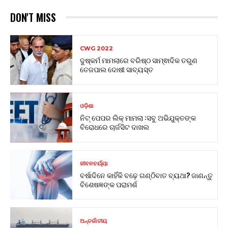
DON'T MISS
CWG 2022
ଦୁଷ୍କର୍ମ ମାମଲାରେ ବରିଷ୍ଠ ସାମ୍ଵାଦିକ ତରୁଣ
ତେଜପାଲ ଦୋଷୀ ସାବ୍ୟସ୍ତ
ଓଡ଼ିଶା
ନିଟ୍ ପେପର ଲିକ୍ ମାମଲା :ସବୁ ଅଭିଯୁକ୍ତଙ୍କ
ବିରୋଧରେ ଚାର୍ଜସିଟ ଦାଖଲ
ଜୀବନଚର୍ଯ୍ୟା
ବର୍ଷାଦିନେ କାହିଁକି ବଢ଼େ ଗଣ୍ଠିବାତ ବ୍ୟଥା? ଜାଣନ୍ତୁ
ବିଶେଷଜ୍ଞଙ୍କ ପରାମର୍ଶ
ଅନ୍ତର୍ଜାତୀୟ