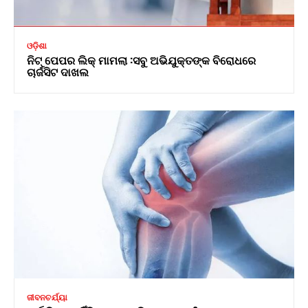
ଓଡ଼ିଶା
ନିଟ୍ ପେପର ଲିକ୍ ମାମଲା :ସବୁ ଅଭିଯୁକ୍ତଙ୍କ ବିରୋଧରେ
ଚାର୍ଜସିଟ ଦାଖଲ
ଜୀବନଚର୍ଯ୍ୟା