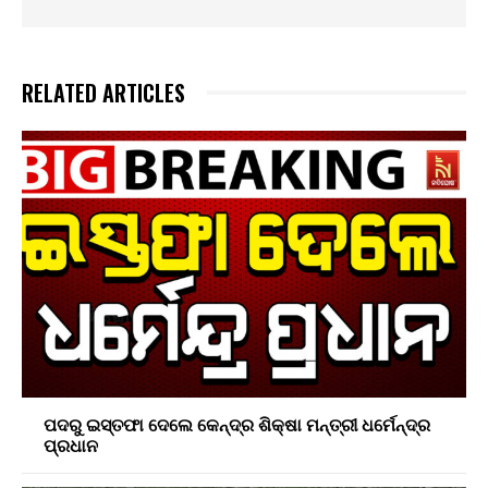
RELATED ARTICLES
ପଦରୁ ଇସ୍ତଫା ଦେଲେ କେନ୍ଦ୍ର ଶିକ୍ଷା ମନ୍ତ୍ରୀ ଧର୍ମେନ୍ଦ୍ର
ପ୍ରଧାନ