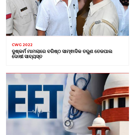
CWG 2022
ଦୁଷ୍କର୍ମ ମାମଲାରେ ବରିଷ୍ଠ ସାମ୍ଵାଦିକ ତରୁଣ ତେଜପାଲ
ଦୋଷୀ ସାବ୍ୟସ୍ତ