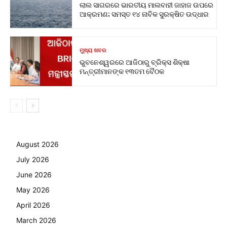
ଲାଲ ସାଗରରେ ଭାରତୀୟ ମାଲବାହୀ ଜାହାଜ ଉପରେ
ଆକ୍ରମଣ; ସମସ୍ତ ୧୪ ନାବିକ ସୁରକ୍ଷିତ ଉଦ୍ଧାର
ମୁଖ୍ୟ ଖବର
ଭୁବନେଶ୍ୱରରେ ଆଜିଠାରୁ ବ୍ରିକ୍ସ ଶିକ୍ଷା
ମନ୍ତ୍ରୀମାନଙ୍କ ୧୩ତମ ବୈଠକ
August 2026
July 2026
June 2026
May 2026
April 2026
March 2026