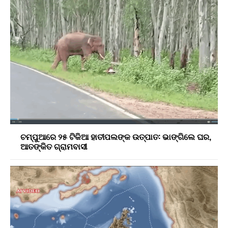
ଚମ୍ପୁଆରେ ୨୫ ଟିକିଆ ହାତୀପଲଙ୍କ ଉତ୍ପାତ: ଭାଙ୍ଗିଲେ ଘର,
ଆତଙ୍କିତ ଗ୍ରାମବାସୀ