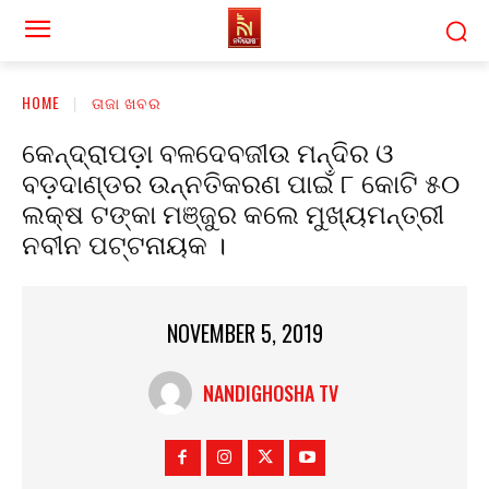
HOME
ତାଜା ଖବର
କେନ୍ଦ୍ରାପଡ଼ା ବଳଦେବଜୀଉ ମନ୍ଦିର ଓ
ବଡ଼ଦାଣ୍ଡର ଉନ୍ନତିକରଣ ପାଇଁ ୮ କୋଟି ୫୦
ଲକ୍ଷ ଟଙ୍କା ମଞ୍ଜୁର କଲେ ମୁଖ୍ୟମନ୍ତ୍ରୀ
ନବୀନ ପଟ୍ଟନାୟକ ।
NOVEMBER 5, 2019
NANDIGHOSHA TV