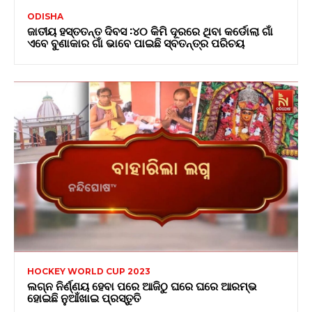
ODISHA
ଜାତୀୟ ହସ୍ତତନ୍ତ ଦିବସ :୪୦ କିମି ଦୂରରେ ଥିବା କର୍ଡୋଲା ଗାଁ
ଏବେ ବୁଣାକାର ଗାଁ ଭାବେ ପାଇଛି ସ୍ବତନ୍ତ୍ର ପରିଚୟ
HOCKEY WORLD CUP 2023
ଲଗ୍ନ ନିର୍ଣ୍ଣୟ ହେବା ପରେ ଆଜିଠୁ ଘରେ ଘରେ ଆରମ୍ଭ
ହୋଇଛି ନୁଆଁଖାଇ ପ୍ରସ୍ତୁତି