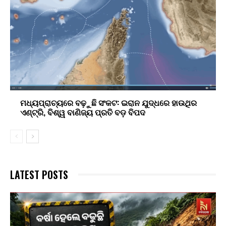
ମଧ୍ୟପ୍ରାଚ୍ୟରେ ବଢ଼ୁଛି ସଂକଟ: ଇରାନ ଯୁଦ୍ଧରେ ହାଉଥିର
ଏଣ୍ଟ୍ରି, ବିଶ୍ୱ ବାଣିଜ୍ୟ ପ୍ରତି ବଡ଼ ବିପଦ
LATEST POSTS