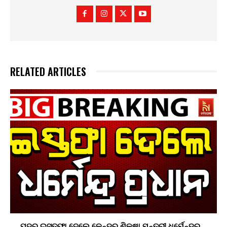
RELATED ARTICLES
ପଦରୁ ଇସ୍ତଫା ଦେଲେ କେନ୍ଦ୍ର ଶିକ୍ଷା ମନ୍ତ୍ରୀ ଧର୍ମେନ୍ଦ୍ର