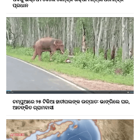
ପ୍ରଧାନ
ଚମ୍ପୁଆରେ ୨୫ ଟିକିଆ ହାତୀପଲଙ୍କ ଉତ୍ପାତ: ଭାଙ୍ଗିଲେ ଘର,
ଆତଙ୍କିତ ଗ୍ରାମବାସୀ