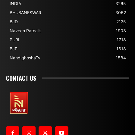
INDIA
3265
BHUBANESWAR
3062
BJD
2125
Naveen Patnaik
1903
PURI
1718
BJP
1618
NandighoshaTv
1584
CONTACT US