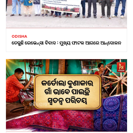
ODISHA
ତେଜୁଛି ରେଭେନ୍ସା ବିବାଦ : ମୁଖ୍ୟ ଫାଟକ ଆଗରେ ଆନ୍ଦୋଳନ