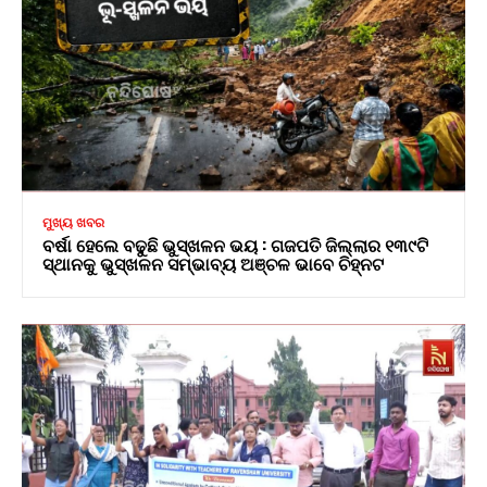
ମୁଖ୍ୟ ଖବର
ବର୍ଷା ହେଲେ ବଢୁଛି ଭୁସ୍ଖଳନ ଭୟ : ଗଜପତି ଜିଲ୍ଲାର ୧୩୯ଟି
ସ୍ଥାନକୁ ଭୁସ୍ଖଳନ ସମ୍ଭାବ୍ୟ ଅଞ୍ଚଳ ଭାବେ ଚିହ୍ନଟ