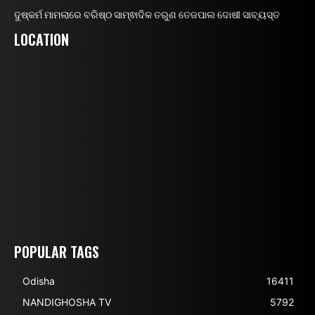
ଦୁଷ୍କର୍ମ ମାମଲାରେ ବରିଷ୍ଠ ସାମ୍ଵାଦିକ ତରୁଣ ତେଜପାଲ ଦୋଷୀ ସାବ୍ୟସ୍ତ
LOCATION
POPULAR TAGS
Odisha
16411
NANDIGHOSHA TV
5792