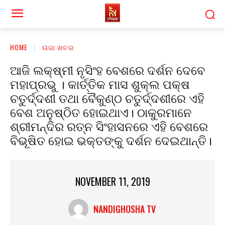
HOME
ତାଜା ଖବର
ଆଜି ଲକ୍ଷ୍ମୀ ନୃସିଂହ ବେଶରେ ଦର୍ଶନ ଦେବେ
ମହାପ୍ରଭୁ । କାର୍ତ୍ତିକ ମାସ ଶୁକ୍ଲ ପକ୍ଷ
ଚତୁର୍ଦ୍ଦଶୀ ତଥା ବୈକୁଣ୍ଠ ଚତୁର୍ଦ୍ଦଶୀରେ ଏହି
ବେଶ ଅନୁଷ୍ଠିତ ହୋଇଥାଏ। ଠାକୁରମାନେ
ଶ୍ରୀମନ୍ଦିର ରତ୍ନ ସିଂହାସନରେ ଏହି ବେଶରେ
ବିଭୂଷିତ ହୋଇ ଭକ୍ତଙ୍କୁ ଦର୍ଶନ ଦେଇଥାନ୍ତି।
NOVEMBER 11, 2019
NANDIGHOSHA TV