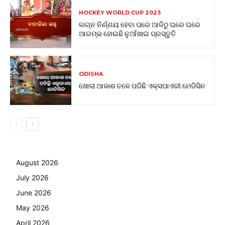
HOCKEY WORLD CUP 2023
ଲଗ୍ନ ନିର୍ଣ୍ଣୟ ହେବା ପରେ ଆଜିଠୁ ଘରେ ଘରେ
ଆରମ୍ଭ ହୋଇଛି ନୁଆଁଖାଇ ପ୍ରସ୍ତୁତି
ODISHA
ଖୋଲା ଆକାଶ ତଳେ ପଡିଛି ଏକ୍ସପାଏରୀ ମେଡିସିନ
August 2026
July 2026
June 2026
May 2026
April 2026