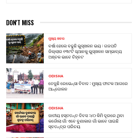
DON'T MISS
ମୁଖ୍ୟ ଖବର
ବର୍ଷା ହେଲେ ବଢୁଛି ଭୁସ୍ଖଳନ ଭୟ : ଗଜପତି
ଜିଲ୍ଲାର ୧୩୯ଟି ସ୍ଥାନକୁ ଭୁସ୍ଖଳନ ସମ୍ଭାବ୍ୟ
ଅଞ୍ଚଳ ଭାବେ ଚିହ୍ନଟ
ODISHA
ତେଜୁଛି ରେଭେନ୍ସା ବିବାଦ : ମୁଖ୍ୟ ଫାଟକ ଆଗରେ
ଆନ୍ଦୋଳନ
ODISHA
ଜାତୀୟ ହସ୍ତତନ୍ତ ଦିବସ :୪୦ କିମି ଦୂରରେ ଥିବା
କର୍ଡୋଲା ଗାଁ ଏବେ ବୁଣାକାର ଗାଁ ଭାବେ ପାଇଛି
ସ୍ବତନ୍ତ୍ର ପରିଚୟ