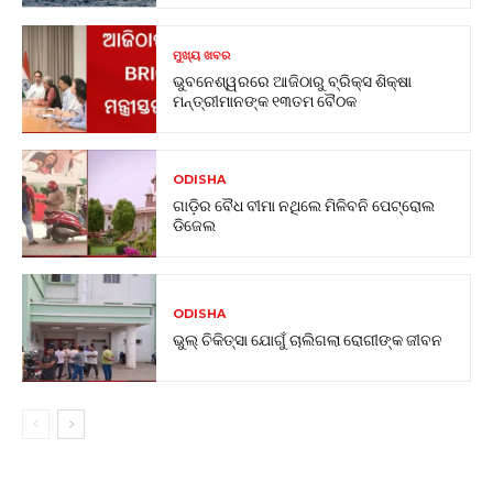
ମୁଖ୍ୟ ଖବର
ଭୁବନେଶ୍ୱରରେ ଆଜିଠାରୁ ବ୍ରିକ୍ସ ଶିକ୍ଷା
ମନ୍ତ୍ରୀମାନଙ୍କ ୧୩ତମ ବୈଠକ
ODISHA
ଗାଡ଼ିର ବୈଧ ବୀମା ନଥିଲେ ମିଳିବନି ପେଟ୍ରୋଲ
ଡିଜେଲ
ODISHA
ଭୁଲ୍ ଚିକିତ୍ସା ଯୋଗୁଁ ଚାଲିଗଲା ରୋଗୀଙ୍କ ଜୀବନ