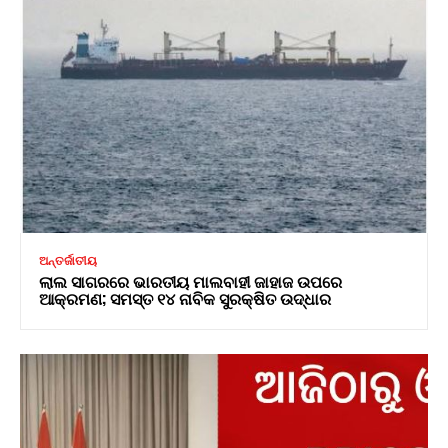
ଅନ୍ତର୍ଜାତୀୟ
ଲାଲ ସାଗରରେ ଭାରତୀୟ ମାଲବାହୀ ଜାହାଜ ଉପରେ
ଆକ୍ରମଣ; ସମସ୍ତ ୧୪ ନାବିକ ସୁରକ୍ଷିତ ଉଦ୍ଧାର