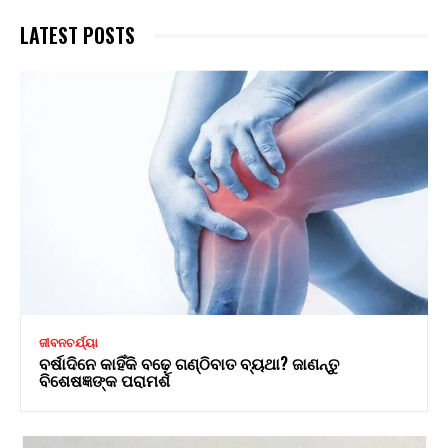
LATEST POSTS
ଜୀବନଚର୍ଯ୍ୟା
ବର୍ଷାଦିନେ କାହିଁକି ବଢ଼େ ଗଣ୍ଠିବାତ ବ୍ୟଥା? ଜାଣନ୍ତୁ
ବିଶେଷଜ୍ଞଙ୍କ ପରାମର୍ଶ