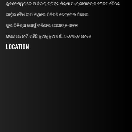
ଭୁବନେଶ୍ୱରରେ ଆଜିଠାରୁ ବ୍ରିକ୍ସ ଶିକ୍ଷା ମନ୍ତ୍ରୀମାନଙ୍କ ୧୩ତମ ବୈଠକ
ଗାଡ଼ିର ବୈଧ ବୀମା ନଥିଲେ ମିଳିବନି ପେଟ୍ରୋଲ ଡିଜେଲ
ଭୁଲ୍ ଚିକିତ୍ସା ଯୋଗୁଁ ଚାଲିଗଲା ରୋଗୀଙ୍କ ଜୀବନ
ରାଜ୍ୟରେ ଲାଗି ରହିଛି ତୁହାକୁ ତୁହା ବର୍ଷା..ହନ୍ତସନ୍ତ ଲୋକେ
LOCATION