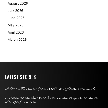
August 2026
July 2026
June 2026
May 2026
April 2026
March 2026
LATEST STORIES
ବର୍ଷାଦିନେ କାହିଁକି ବଢ଼େ ଗଣ୍ଠିବାତ ବ୍ୟଥା? ଜାଣନ୍ତୁ ବିଶେଷଜ୍ଞଙ୍କ ପରାମର୍ଶ
ଲାଲ ସାଗରରେ ଭାରତୀୟ ମାଲବାହୀ ଜାହାଜ ଉପରେ ଆକ୍ରମଣ; ସମସ୍ତ ୧୪
ନାବିକ ସୁରକ୍ଷିତ ଉଦ୍ଧାର