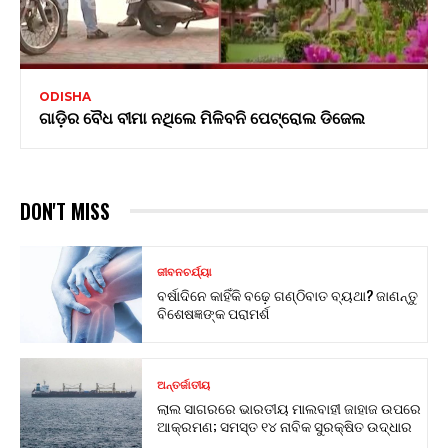
ODISHA
ଗାଡ଼ିର ବୈଧ ବୀମା ନଥିଲେ ମିଳିବନି ପେଟ୍ରୋଲ ଡିଜେଲ
DON'T MISS
ଜୀବନଚର୍ଯ୍ୟା
ବର୍ଷାଦିନେ କାହିଁକି ବଢ଼େ ଗଣ୍ଠିବାତ ବ୍ୟଥା? ଜାଣନ୍ତୁ
ବିଶେଷଜ୍ଞଙ୍କ ପରାମର୍ଶ
ଅନ୍ତର୍ଜାତୀୟ
ଲାଲ ସାଗରରେ ଭାରତୀୟ ମାଲବାହୀ ଜାହାଜ ଉପରେ
ଆକ୍ରମଣ; ସମସ୍ତ ୧୪ ନାବିକ ସୁରକ୍ଷିତ ଉଦ୍ଧାର