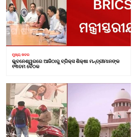
ମୁଖ୍ୟ ଖବର
ଭୁବନେଶ୍ୱରରେ ଆଜିଠାରୁ ବ୍ରିକ୍ସ ଶିକ୍ଷା ମନ୍ତ୍ରୀମାନଙ୍କ
୧୩ତମ ବୈଠକ