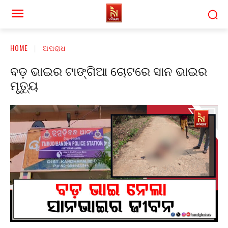
HOME
ଅପରାଧ
ବଡ଼ ଭାଇର ଟାଙ୍ଗିଆ ଚୋଟରେ ସାନ ଭାଇର
ମୃତ୍ୟୁ