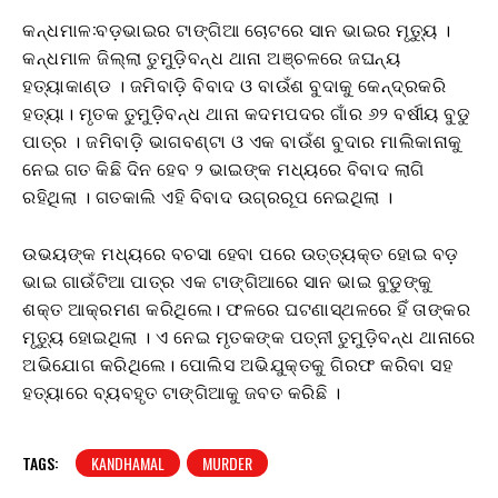
କନ୍ଧମାଳ:ବଡ଼ଭାଇର ଟାଙ୍ଗିଆ ଚୋଟରେ ସାନ ଭାଇର ମୃତ୍ୟୁ ।
କନ୍ଧମାଳ ଜିଲ୍ଲା ତୁମୁଡ଼ିବନ୍ଧ ଥାନା ଅଞ୍ଚଳରେ ଜଘନ୍ୟ
ହତ୍ୟାକାଣ୍ଡ । ଜମିବାଡ଼ି ବିବାଦ ଓ ବାଉଁଶ ବୁଦାକୁ କେନ୍ଦ୍ରକରି
ହତ୍ୟା। ମୃତକ ତୁମୁଡ଼ିବନ୍ଧ ଥାନା କଦମପଦର ଗାଁର ୬୨ ବର୍ଷୀୟ ବୁଡୁ
ପାତ୍ର । ଜମିବାଡ଼ି ଭାଗବଣ୍ଟା ଓ ଏକ ବାଉଁଶ ବୁଦାର ମାଲିକାନାକୁ
ନେଇ ଗତ କିଛି ଦିନ ହେବ ୨ ଭାଇଙ୍କ ମଧ୍ୟରେ ବିବାଦ ଲାଗି
ରହିଥିଲା । ଗତକାଲି ଏହି ବିବାଦ ଉଗ୍ରରୂପ ନେଇଥିଲା ।
ଉଭୟଙ୍କ ମଧ୍ୟରେ ବଚସା ହେବା ପରେ ଉତ୍ତ୍ୟକ୍ତ ହୋଇ ବଡ଼
ଭାଇ ଗାଉଁଟିଆ ପାତ୍ର ଏକ ଟାଙ୍ଗିଆରେ ସାନ ଭାଇ ବୁଡୁଙ୍କୁ
ଶକ୍ତ ଆକ୍ରମଣ କରିଥିଲେ। ଫଳରେ ଘଟଣାସ୍ଥଳରେ ହିଁ ତାଙ୍କର
ମୃତ୍ୟୁ ହୋଇଥିଲା । ଏ ନେଇ ମୃତକଙ୍କ ପତ୍ନୀ ତୁମୁଡ଼ିବନ୍ଧ ଥାନାରେ
ଅଭିଯୋଗ କରିଥିଲେ। ପୋଲିସ ଅଭିଯୁକ୍ତକୁ ଗିରଫ କରିବା ସହ
ହତ୍ୟାରେ ବ୍ୟବହୃତ ଟାଙ୍ଗିଆକୁ ଜବତ କରିଛି ।
TAGS:
KANDHAMAL
MURDER