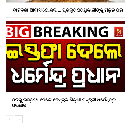
ବାଟବଣା ଆବାସ ଯୋଜନା … ପ୍ରକୃତ ହିତାଧିକାରୀଙ୍କୁ ମିଳୁନି ଘର
ପଦରୁ ଇସ୍ତଫା ଦେଲେ କେନ୍ଦ୍ର ଶିକ୍ଷା ମନ୍ତ୍ରୀ ଧର୍ମେନ୍ଦ୍ର
ପ୍ରଧାନ