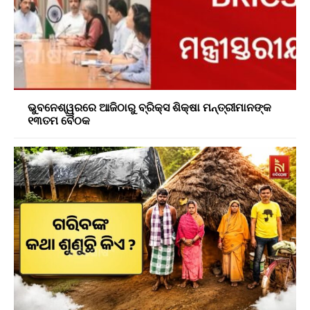
ଭୁବନେଶ୍ୱରରେ ଆଜିଠାରୁ ବ୍ରିକ୍ସ ଶିକ୍ଷା ମନ୍ତ୍ରୀମାନଙ୍କ
୧୩ତମ ବୈଠକ