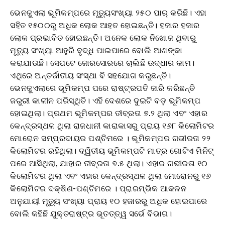
ଭେନଜୁଏଲା ଭୂମିକମ୍ପରେ ମୃତ୍ୟୁସଂଖ୍ୟା ୨୫୦ ପାର୍ କରିଛି। ଏହା
ସହିତ ୧୫୦୦ରୁ ଅଧିକ ଲୋକ ଆହତ ହୋଇଛନ୍ତି। ହଜାର ହଜାର
ଲୋକ ପ୍ରଭାବିତ ହୋଇଛନ୍ତି। ଅନେକ ଲୋକ ନିଖୋଜ ଥିବାରୁ
ମୃତ୍ୟୁ ସଂଖ୍ୟା ଆହୁରି ବୃଦ୍ଧି ପାଇପାରେ ବୋଲି ଆଶଙ୍କା
କରାଯାଉଛି। ସେପଟେ ଜୋରସୋରରେ ଚାଲିଛି ଉଦ୍ଧାର କାମ।
ଏଥିରେ ଅନ୍ତର୍ଜାତୀୟ ସଂସ୍ଥା ବି ସହଯୋଗ କରୁଛନ୍ତି।
ଭେନଜୁଏଲାରେ ଭୂମିକମ୍ପ ପରେ ରାଷ୍ଟ୍ରପତି ଜାରି କରିଛନ୍ତି
ଜରୁରୀ କାଳୀନ ପରିସ୍ଥିତି। ଏହି ଦେଶରେ ଦୁଇଟି ବଡ଼ ଭୂମିକମ୍ପ
ହୋଇଥିଲା। ପ୍ରଥମ ଭୂମିକମ୍ପର ତୀବ୍ରତା ୭.୨ ଥିଲା ଏବଂ ଏହାର
କେନ୍ଦ୍ରସ୍ଥଳ ଥିଲା ରାଜଧାନୀ କାରାକାସରୁ ପ୍ରାୟ ୧୬୮ କିଲୋମିଟର
ମୋରୋନ ସମ୍ପ୍ରଦାୟର ପଶ୍ଚିମରେ । ଭୂମିକମ୍ପର ଗଭୀରତା ୨୨
କିଲୋମିଟର ରହିଥିଲା। ଦ୍ୱିତୀୟ ଭୂମିକମ୍ପଟି ମାତ୍ର ଗୋଟିଏ ମିନିଟ୍
ପରେ ଆସିଥିଲା, ଯାହାର ତୀବ୍ରତା ୭.୫ ଥିଲା। ଏହାର ଗଭୀରତା ୧୦
କିଲୋମିଟର ଥିଲା ଏବଂ ଏହାର କେନ୍ଦ୍ରସ୍ଥଳ ଥିଲା ମୋରୋନରୁ ୧୬
କିଲୋମିଟର ଦକ୍ଷିଣ-ପଶ୍ଚିମରେ । ପ୍ରାରମ୍ଭିକ ଆକଳନ
ଅନୁଯାୟୀ ମୃତ୍ୟୁ ସଂଖ୍ୟା ପ୍ରାୟ ୧୦ ହଜାରରୁ ଅଧିକ ହୋଇପାରେ
ବୋଲି କହିଛି ଯୁକ୍ତରାଷ୍ଟ୍ର ଭୂତତ୍ତ୍ୱ ସର୍ଭେ ବିଭାଗ।