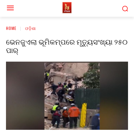
HOME
ଓଡ଼ିଶା
ଭେନଜୁଏଲା ଭୂମିକମ୍ପରେ ମୃତ୍ୟୁସଂଖ୍ୟା ୨୫୦
ପାର୍