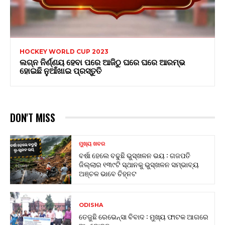
HOCKEY WORLD CUP 2023
ଲଗ୍ନ ନିର୍ଣ୍ଣୟ ହେବା ପରେ ଆଜିଠୁ ଘରେ ଘରେ ଆରମ୍ଭ
ହୋଇଛି ନୁଆଁଖାଇ ପ୍ରସ୍ତୁତି
DON'T MISS
ମୁଖ୍ୟ ଖବର
ବର୍ଷା ହେଲେ ବଢୁଛି ଭୁସ୍ଖଳନ ଭୟ : ଗଜପତି
ଜିଲ୍ଲାର ୧୩୯ଟି ସ୍ଥାନକୁ ଭୁସ୍ଖଳନ ସମ୍ଭାବ୍ୟ
ଅଞ୍ଚଳ ଭାବେ ଚିହ୍ନଟ
ODISHA
ତେଜୁଛି ରେଭେନ୍ସା ବିବାଦ : ମୁଖ୍ୟ ଫାଟକ ଆଗରେ