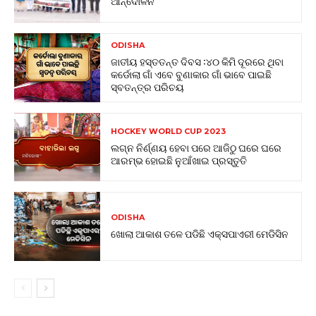
ଆନ୍ଦୋଳନ
ODISHA
ଜାତୀୟ ହସ୍ତତନ୍ତ ଦିବସ :୪୦ କିମି ଦୂରରେ ଥିବା
କର୍ଡୋଲା ଗାଁ ଏବେ ବୁଣାକାର ଗାଁ ଭାବେ ପାଇଛି
ସ୍ବତନ୍ତ୍ର ପରିଚୟ
HOCKEY WORLD CUP 2023
ଲଗ୍ନ ନିର୍ଣ୍ଣୟ ହେବା ପରେ ଆଜିଠୁ ଘରେ ଘରେ
ଆରମ୍ଭ ହୋଇଛି ନୁଆଁଖାଇ ପ୍ରସ୍ତୁତି
ODISHA
ଖୋଲା ଆକାଶ ତଳେ ପଡିଛି ଏକ୍ସପାଏରୀ ମେଡିସିନ