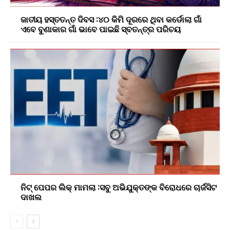
ଜାତୀୟ ହସ୍ତତନ୍ତ ଦିବସ :୪୦ କିମି ଦୂରରେ ଥିବା କର୍ଡୋଲା ଗାଁ
ଏବେ ବୁଣାକାର ଗାଁ ଭାବେ ପାଇଛି ସ୍ବତନ୍ତ୍ର ପରିଚୟ
ନିଟ୍ ପେପର ଲିକ୍ ମାମଲା :ସବୁ ଅଭିଯୁକ୍ତଙ୍କ ବିରୋଧରେ ଚାର୍ଜସିଟ
ଦାଖଲ