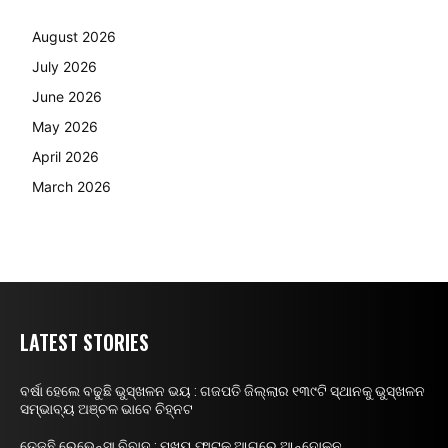
August 2026
July 2026
June 2026
May 2026
April 2026
March 2026
LATEST STORIES
ବର୍ଷା ହେଲେ ବଢୁଛି ଭୁସ୍ଖଳନ ଭୟ : ଗଜପତି ଜିଲ୍ଲାର ୧୩୯ଟି ସ୍ଥାନକୁ ଭୁସ୍ଖଳନ
ସମ୍ଭାବ୍ୟ ଅଞ୍ଚଳ ଭାବେ ଚିହ୍ନଟ
ତେଜୁଛି ରେଭେନ୍ସା ବିବାଦ : ମୁଖ୍ୟ ଫାଟକ ଆଗରେ ଆନ୍ଦୋଳନ