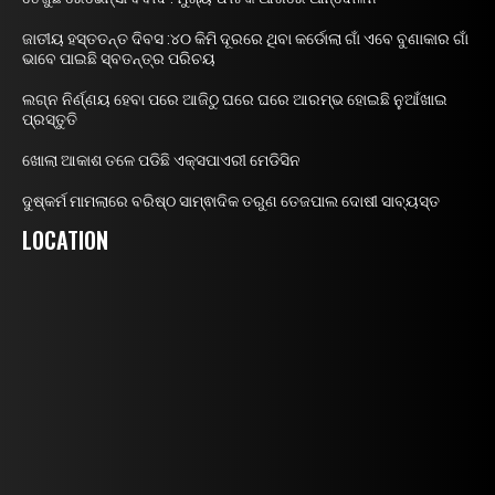
ଜାତୀୟ ହସ୍ତତନ୍ତ ଦିବସ :୪୦ କିମି ଦୂରରେ ଥିବା କର୍ଡୋଲା ଗାଁ ଏବେ ବୁଣାକାର ଗାଁ
ଭାବେ ପାଇଛି ସ୍ବତନ୍ତ୍ର ପରିଚୟ
ଲଗ୍ନ ନିର୍ଣ୍ଣୟ ହେବା ପରେ ଆଜିଠୁ ଘରେ ଘରେ ଆରମ୍ଭ ହୋଇଛି ନୁଆଁଖାଇ
ପ୍ରସ୍ତୁତି
ଖୋଲା ଆକାଶ ତଳେ ପଡିଛି ଏକ୍ସପାଏରୀ ମେଡିସିନ
ଦୁଷ୍କର୍ମ ମାମଲାରେ ବରିଷ୍ଠ ସାମ୍ଵାଦିକ ତରୁଣ ତେଜପାଲ ଦୋଷୀ ସାବ୍ୟସ୍ତ
LOCATION