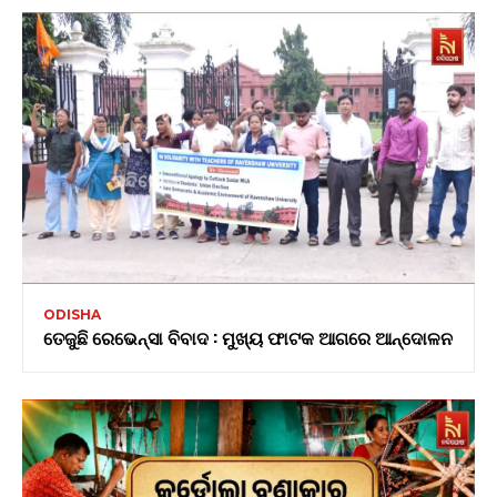
ODISHA
ତେଜୁଛି ରେଭେନ୍ସା ବିବାଦ : ମୁଖ୍ୟ ଫାଟକ ଆଗରେ ଆନ୍ଦୋଳନ