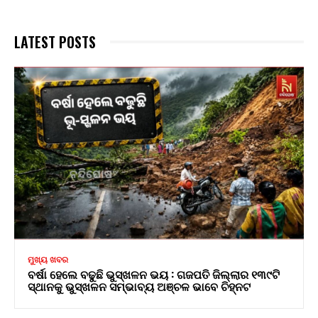
LATEST POSTS
ମୁଖ୍ୟ ଖବର
ବର୍ଷା ହେଲେ ବଢୁଛି ଭୁସ୍ଖଳନ ଭୟ : ଗଜପତି ଜିଲ୍ଲାର ୧୩୯ଟି
ସ୍ଥାନକୁ ଭୁସ୍ଖଳନ ସମ୍ଭାବ୍ୟ ଅଞ୍ଚଳ ଭାବେ ଚିହ୍ନଟ