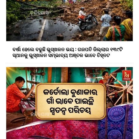
ବର୍ଷା ହେଲେ ବଢୁଛି ଭୁସ୍ଖଳନ ଭୟ : ଗଜପତି ଜିଲ୍ଲାର ୧୩୯ଟି
ସ୍ଥାନକୁ ଭୁସ୍ଖଳନ ସମ୍ଭାବ୍ୟ ଅଞ୍ଚଳ ଭାବେ ଚିହ୍ନଟ