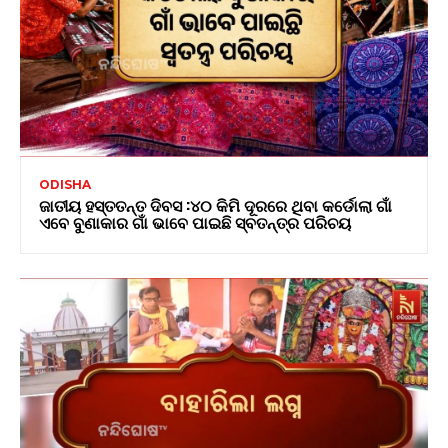
ODISHA
ଜାତୀୟ ହସ୍ତତନ୍ତ ଦିବସ :୪୦ କିମି ଦୂରରେ ଥିବା କର୍ଡୋଲା ଗାଁ
ଏବେ ବୁଣାକାର ଗାଁ ଭାବେ ପାଇଛି ସ୍ବତନ୍ତ୍ର ପରିଚୟ