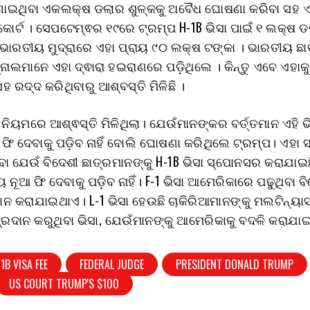
ାଇଥିବା ଏକଲକ୍ଷ ଡଲାର ଶୁଳ୍କକୁ ଅବୈଧ ଘୋଷଣା କରିବା ସହ ଏ
କୋର୍ଟ । ସେପଟେମ୍ଵର ୧୯ରେ ଟ୍ରମ୍ପ H-1B ଭିସା ପାଇଁ ୧ ଲକ୍ଷ ଡ
 ଭାରତୀୟ ମୁଦ୍ରାରେ ଏହା ପ୍ରାୟ ୯୦ ଲକ୍ଷ ଟଙ୍କା । ଭାରତୀୟ ଛା
ାଲମାନେ ଏହା ଦ୍ଵାରା ହଇରାଣରେ ପଡ଼ିଥିଲେ । କିନ୍ତୁ ଏବେ ଏହା
 ରଦ୍ଦ କରିଥିବାରୁ ଆଶ୍ବସ୍ତି ମିଳିଛି ।
ିସା ନିୟମରେ ଆଶ୍ଵସ୍ତି ମିଳିଥିଲା। ଯେଉଁମାନଙ୍କର ବର୍ତ୍ତମାନ ଏହି ଭ
 ଫି ଦେବାକୁ ପଡ଼ିବ ନାହିଁ ବୋଲି ଘୋଷଣା କରିଥିଲେ ଟ୍ରମ୍ପ। ଏହା 
ା ଯେଉଁ ବିଦେଶୀ ଛାତ୍ରମାନଙ୍କୁ H-1B ଭିସା ସ୍ପୋନସର କରାଯାଇଛ
 ନୂଆ ଫି ଦେବାକୁ ପଡ଼ିବ ନାହିଁ। F-1 ଭିସା ଆମେରିକାରେ ପଢୁଥିବା ବ
ଦାନ କରାଯାଇଥାଏ। L-1 ଭିସା ହେଉଛି ଚାକିରିଆମାନଙ୍କୁ ମଲଟିନ୍ୟ
୍ରଦାନ କରୁଥିବା ଭିସା, ଯେଉଁମାନଙ୍କୁ ଆମେରିକାକୁ ବଦଳି କରାଯା
1B VISA FEE
FEDERAL JUDGE
PRESIDENT DONALD TRUMP
US COURT TRUMP'S $100