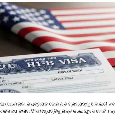
ୁରୋ : ଆମେରିକା ରାଷ୍ଟ୍ରପତି ଡୋନାଲ୍ଡ ଟ୍ରମ୍ପଙ୍କୁ ଅଦାଲତୀ ଝଟ
ଏକଲକ୍ଷ ଡଲାର ଫିସ ନିଷ୍ପତ୍ତିକୁ ରଦ୍ଦ କଲେ ୟୁଏସ କୋର୍ଟ । ନୂ