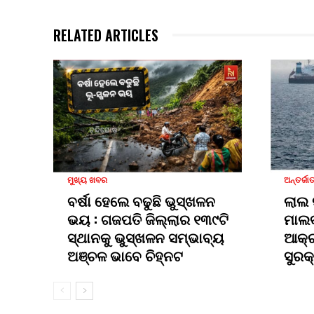
RELATED ARTICLES
ମୁଖ୍ୟ ଖବର
ଅନ୍ତର୍ଜା
ବର୍ଷା ହେଲେ ବଢୁଛି ଭୁସ୍ଖଳନ
ଲାଲ
ଭୟ : ଗଜପତି ଜିଲ୍ଲାର ୧୩୯ଟି
ମାଲବ
ସ୍ଥାନକୁ ଭୁସ୍ଖଳନ ସମ୍ଭାବ୍ୟ
ଆକ୍ର
ଅଞ୍ଚଳ ଭାବେ ଚିହ୍ନଟ
ସୁରକ