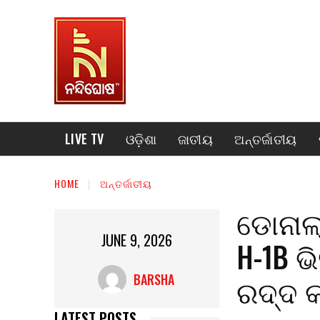
LIVE TV
ଓଡ଼ିଶା
ଜାତୀୟ
ଅନ୍ତର୍ଜାତୀୟ
HOME
ଅନ୍ତର୍ଜାତୀୟ
ଡୋନାଲ
JUNE 9, 2026
H-1B ଭ
ରଦ୍ଦ 
BARSHA
LATEST POSTS