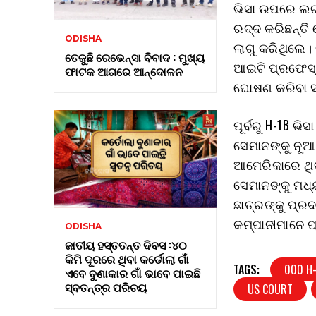
ଭିସା ଉପରେ ଲଗ
ରଦ୍ଦ କରିଛନ୍ତି 
ODISHA
ଲାଗୁ କରିଥିଲେ।
ତେଜୁଛି ରେଭେନ୍ସା ବିବାଦ : ମୁଖ୍ୟ
ଆଇଟି ପ୍ରଫେସ୍ନ
ଫାଟକ ଆଗରେ ଆନ୍ଦୋଳନ
ଘୋଷଣ କରିବା ସହ
ପୂର୍ବରୁ H-1B ଭ
ସେମାନଙ୍କୁ ନୂଆ
ଆମେରିକାରେ ଥିବ
ସେମାନଙ୍କୁ ମଧ୍ୟ
ଛାତ୍ରଙ୍କୁ ପ୍ର
କମ୍ପାନୀମାନେ ପ
ODISHA
ଜାତୀୟ ହସ୍ତତନ୍ତ ଦିବସ :୪୦
କିମି ଦୂରରେ ଥିବା କର୍ଡୋଲା ଗାଁ
TAGS:
000 H-
ଏବେ ବୁଣାକାର ଗାଁ ଭାବେ ପାଇଛି
ସ୍ବତନ୍ତ୍ର ପରିଚୟ
US COURT