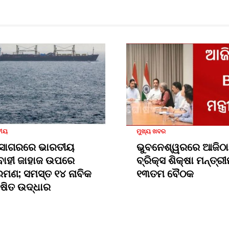
ତୀୟ
ମୁଖ୍ୟ ଖବର
 ସାଗରରେ ଭାରତୀୟ
ଭୁବନେଶ୍ୱରରେ ଆଜିଠା
ାହୀ ଜାହାଜ ଉପରେ
ବ୍ରିକ୍ସ ଶିକ୍ଷା ମନ୍ତ୍
ମଣ; ସମସ୍ତ ୧୪ ନାବିକ
୧୩ତମ ବୈଠକ
୍ଷିତ ଉଦ୍ଧାର