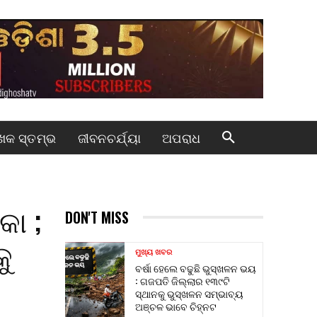
କ ସ୍ତମ୍ଭ
ଜୀବନଚର୍ଯ୍ୟା
ଅପରାଧ
କା ;
DON'T MISS
କୁ
ମୁଖ୍ୟ ଖବର
ବର୍ଷା ହେଲେ ବଢୁଛି ଭୁସ୍ଖଳନ ଭୟ
: ଗଜପତି ଜିଲ୍ଲାର ୧୩୯ଟି
ସ୍ଥାନକୁ ଭୁସ୍ଖଳନ ସମ୍ଭାବ୍ୟ
ଅଞ୍ଚଳ ଭାବେ ଚିହ୍ନଟ