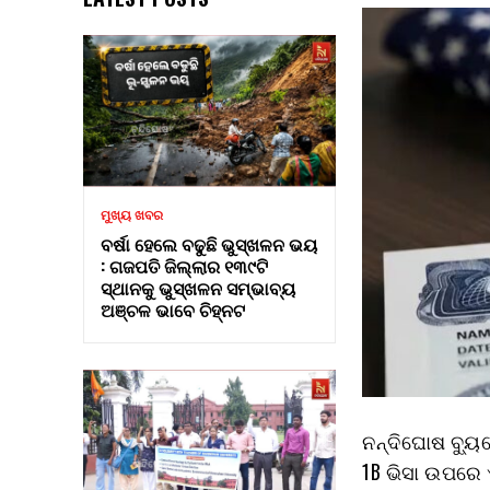
ମୁଖ୍ୟ ଖବର
ବର୍ଷା ହେଲେ ବଢୁଛି ଭୁସ୍ଖଳନ ଭୟ
: ଗଜପତି ଜିଲ୍ଲାର ୧୩୯ଟି
ସ୍ଥାନକୁ ଭୁସ୍ଖଳନ ସମ୍ଭାବ୍ୟ
ଅଞ୍ଚଳ ଭାବେ ଚିହ୍ନଟ
ନନ୍ଦିଘୋଷ ବ୍ୟ
1B ଭିସା ଉପରେ 