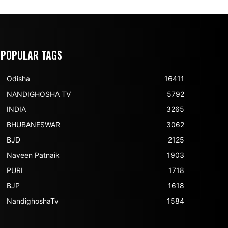
POPULAR TAGS
Odisha
16411
NANDIGHOSHA TV
5792
INDIA
3265
BHUBANESWAR
3062
BJD
2125
Naveen Patnaik
1903
PURI
1718
BJP
1618
NandighoshaTv
1584