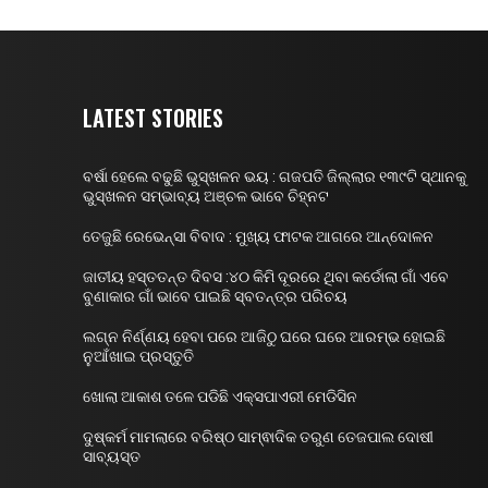
LATEST STORIES
ବର୍ଷା ହେଲେ ବଢୁଛି ଭୁସ୍ଖଳନ ଭୟ : ଗଜପତି ଜିଲ୍ଲାର ୧୩୯ଟି ସ୍ଥାନକୁ
ଭୁସ୍ଖଳନ ସମ୍ଭାବ୍ୟ ଅଞ୍ଚଳ ଭାବେ ଚିହ୍ନଟ
ତେଜୁଛି ରେଭେନ୍ସା ବିବାଦ : ମୁଖ୍ୟ ଫାଟକ ଆଗରେ ଆନ୍ଦୋଳନ
ଜାତୀୟ ହସ୍ତତନ୍ତ ଦିବସ :୪୦ କିମି ଦୂରରେ ଥିବା କର୍ଡୋଲା ଗାଁ ଏବେ
ବୁଣାକାର ଗାଁ ଭାବେ ପାଇଛି ସ୍ବତନ୍ତ୍ର ପରିଚୟ
ଲଗ୍ନ ନିର୍ଣ୍ଣୟ ହେବା ପରେ ଆଜିଠୁ ଘରେ ଘରେ ଆରମ୍ଭ ହୋଇଛି
ନୁଆଁଖାଇ ପ୍ରସ୍ତୁତି
ଖୋଲା ଆକାଶ ତଳେ ପଡିଛି ଏକ୍ସପାଏରୀ ମେଡିସିନ
ଦୁଷ୍କର୍ମ ମାମଲାରେ ବରିଷ୍ଠ ସାମ୍ଵାଦିକ ତରୁଣ ତେଜପାଲ ଦୋଷୀ
ସାବ୍ୟସ୍ତ