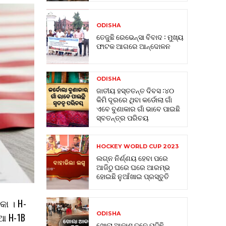
ODISHA
ତେଜୁଛି ରେଭେନ୍ସା ବିବାଦ : ମୁଖ୍ୟ
ଫାଟକ ଆଗରେ ଆନ୍ଦୋଳନ
ODISHA
ଜାତୀୟ ହସ୍ତତନ୍ତ ଦିବସ :୪୦
କିମି ଦୂରରେ ଥିବା କର୍ଡୋଲା ଗାଁ
ଏବେ ବୁଣାକାର ଗାଁ ଭାବେ ପାଇଛି
ସ୍ବତନ୍ତ୍ର ପରିଚୟ
HOCKEY WORLD CUP 2023
ଲଗ୍ନ ନିର୍ଣ୍ଣୟ ହେବା ପରେ
ଆଜିଠୁ ଘରେ ଘରେ ଆରମ୍ଭ
ହୋଇଛି ନୁଆଁଖାଇ ପ୍ରସ୍ତୁତି
କା । H-
ODISHA
ଆ H-1B
ଖୋଲା ଆକାଶ ତଳେ ପଡିଛି