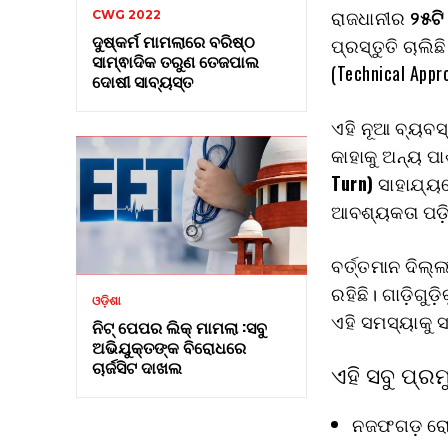
ରାଜଧାନୀର
୨୫ଟି
CWG 2022
ଦୁଷ୍କର୍ମ ମାମଲାରେ ବରିଷ୍ଠ
ପ୍ରସ୍ତୁତି ଚାଲି
ସାମ୍ଵାଦିକ ତରୁଣ ତେଜପାଲ
(Technical Appr
ଦୋଷୀ ସାବ୍ୟସ୍ତ
ଏହି ନୂଆ ବ୍ୟବସ୍
କାହାକୁ ଅନ୍ୟ ପ
Turn)
ସାହାଯ୍ୟର
ଆବଶ୍ୟକତା ପଡ଼ିବ
ବର୍ତ୍ତମାନ ଦିଲ
ରହିଛି। ଗାଡ଼ିଗୁ
ଓଡ଼ିଶା
ଏହି ସମସ୍ୟାକୁ ସ
ନିଟ୍ ପେପର ଲିକ୍ ମାମଲା :ସବୁ
ଅଭିଯୁକ୍ତଙ୍କ ବିରୋଧରେ
ଚାର୍ଜସିଟ ଦାଖଲ
ଏହି ସବୁ ପ୍ର
ନଜଫଗଡ଼ ରୋ