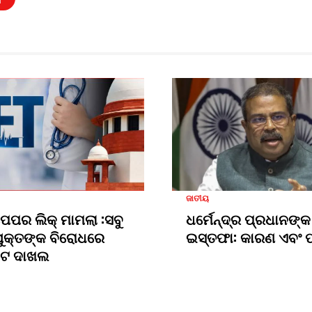
ଜାତୀୟ
 ପେପର ଲିକ୍ ମାମଲା :ସବୁ
ଧର୍ମେନ୍ଦ୍ର ପ୍ରଧାନଙ୍କ
ୁକ୍ତଙ୍କ ବିରୋଧରେ
ଇସ୍ତଫା: କାରଣ ଏବଂ ପର
ଜସିଟ ଦାଖଲ