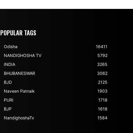
POPULAR TAGS
Odisha
16411
NANDIGHOSHA TV
5792
INDIA
3265
BHUBANESWAR
3062
BJD
2125
Naveen Patnaik
1903
PURI
1718
BJP
1618
NandighoshaTv
1584