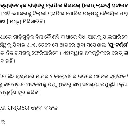
 ବ୍ୟସ୍ତବହୁଳ ରାସ୍ତାରୁ ଟ୍ରାଫିକ ସିଗନାଲ୍ (ରେଡ୍ ଲାଇଟ୍) ହଟାଇବ
ଛି। ଏହି ଯୋଜନାକୁ ଦିଲ୍ଲୀ ଟ୍ରାଫିକ ପୋଲିସ ପକ୍ଷରୁ ବୈଷୟିକ ମଞ୍
oval) ମଧ୍ୟ ମିଳିସାରିଛି।
ଥାରେ ଗାଡ଼ିଗୁଡ଼ିକ ବିନା କୌଣସି ବାଧାରେ ସିଧା ଆଗକୁ ଯାଇପାରିବେ
ାର୍ଶ୍ୱକୁ ଯିବାର ଥାଏ, ତେବେ ସେ ଆଗରେ ଥିବା ସ୍ପେଶାଲ
‘ୟୁ-ଟର୍ଣ୍ଣ
େ ନିଜ ରାସ୍ତାକୁ ଫେରିପାରିବେ। ଏହାଦ୍ୱାରା ଛକଗୁଡ଼ିକରେ ରେଡ୍ ଲ
 ନାହିଁ।
୍ଲୀର କିଛି ରାସ୍ତାରେ ମାତ୍ର ୨ କିଲୋମିଟର ଭିତରେ ଅନେକ ଟ୍ରାଫିକ
ଡ଼ିକୁ ବାରମ୍ବାର ଅଟକିବାକୁ ପଡ଼ୁଥିବାରୁ ଜାମ୍ ସମସ୍ୟା ଉପୁଜୁଛି। ନ
ମ୍ପୂର୍ଣ୍ଣ ଦୂର କରିବ।
ମୁଖ ରାସ୍ତାରେ ହେବ ବଦଳ
ଡ୍