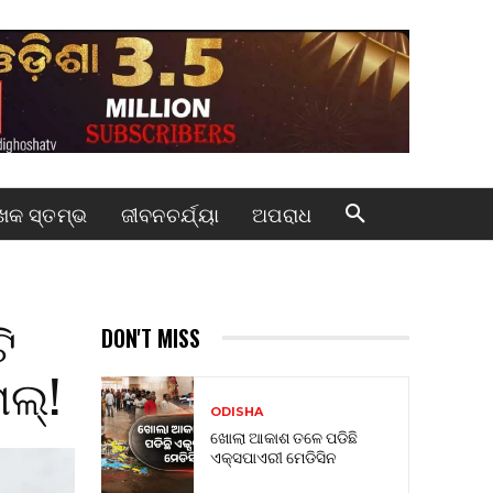
କ ସ୍ତମ୍ଭ
ଜୀବନଚର୍ଯ୍ୟା
ଅପରାଧ
ି
DON'T MISS
ାଲ୍!
ODISHA
ଖୋଲା ଆକାଶ ତଳେ ପଡିଛି
ଏକ୍ସପାଏରୀ ମେଡିସିନ