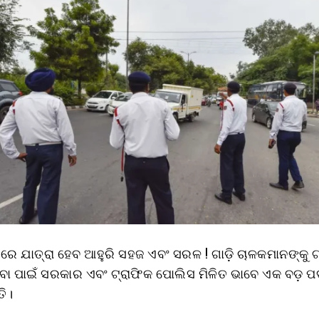
ଲୀରେ ଯାତ୍ରା ହେବ ଆହୁରି ସହଜ ଏବଂ ସରଳ ! ଗାଡ଼ି ଚାଳକମାନଙ୍କୁ ଟ
ି ଦେବା ପାଇଁ ସରକାର ଏବଂ ଟ୍ରାଫିକ ପୋଲିସ ମିଳିତ ଭାବେ ଏକ ବଡ଼ 
ତି।