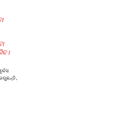
ବା
ବା
ରିବ।
ୱର୍କସ
କରୁଛନ୍ତି,