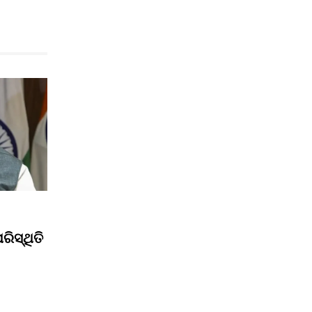
ିସ୍ଥିତି