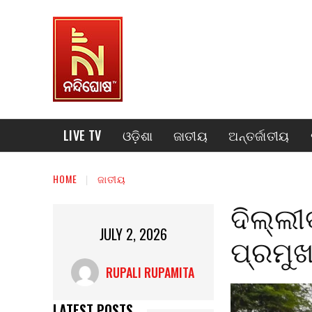
LIVE TV
ଓଡ଼ିଶା
ଜାତୀୟ
ଅନ୍ତର୍ଜାତୀୟ
HOME
ଜାତୀୟ
ଦିଲ୍ଲୀ
JULY 2, 2026
ପ୍ରମୁଖ
RUPALI RUPAMITA
LATEST POSTS