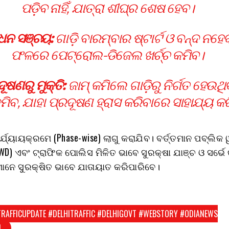
ପଡ଼ିବ ନାହିଁ, ଯାତ୍ରା ଶୀଘ୍ର ଶେଷ ହେବ।
ଧନ ସଞ୍ଚୟ:
ଗାଡ଼ି ବାରମ୍ବାର ଷ୍ଟାର୍ଟ ଓ ବନ୍ଦ ନହେ
ଫଳରେ ପେଟ୍ରୋଲ-ଡିଜେଲ ଖର୍ଚ୍ଚ କମିବ।
ୂଷଣରୁ ମୁକ୍ତି:
ଜାମ୍ କମିଲେ ଗାଡ଼ିରୁ ନିର୍ଗତ ହେଉଥି
କମିବ, ଯାହା ପ୍ରଦୂଷଣ ହ୍ରାସ କରିବାରେ ସାହାଯ୍ୟ କ
୍ଯ୍ୟାୟକ୍ରମେ (Phase-wise) ଲାଗୁ କରାଯିବ। ବର୍ତ୍ତମାନ ପବ୍ଲିକ 
PWD) ଏବଂ ଟ୍ରାଫିକ ପୋଲିସ ମିଳିତ ଭାବେ ସୁରକ୍ଷା ଯାଞ୍ଚ ଓ ସର୍ଭେ 
ାନେ ସୁରକ୍ଷିତ ଭାବେ ଯାତାୟାତ କରିପାରିବେ।
TRAFFICUPDATE #DELHITRAFFIC #DELHIGOVT #WEBSTORY #ODIANEWS
I