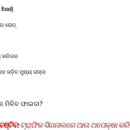
T Road)
ଗ ରୋଡ୍
) କରିଡର
ହ ଜଡ଼ିତ ମୁଖ୍ୟ ରାସ୍ତା
 ମିଳିବ ଫାଇଦା?
ଞ୍ଚିବ:
ଟ୍ରାଫିକ ସିଗନାଲରେ ଆଉ ଅପେକ୍ଷା କରିବ