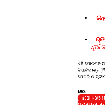
ଇନ୍
ପ୍ରଦ
ଧୂଆଁ 
ଏହି ଯୋଜନାକୁ ପର
ଡିପାର୍ଟମେଣ୍ଟ (
ଯେପରି ଯାତ୍ରୀମ
TAGS:
#DELHINEWS #
#TRAFFICFREEDELH