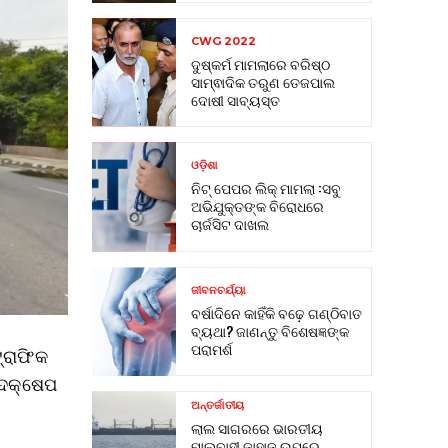
CWG 2022
ଦୁଷ୍କର୍ମ ମାମଲାରେ ବରିଷ୍ଠ
ସାମ୍ଵାଦିକ ତରୁଣ ତେଜପାଲ
ଦୋଷୀ ସାବ୍ୟସ୍ତ
ଓଡ଼ିଶା
ନିଟ୍ ପେପର ଲିକ୍ ମାମଲା :ସବୁ
ଅଭିଯୁକ୍ତଙ୍କ ବିରୋଧରେ
ଚାର୍ଜସିଟ ଦାଖଲ
ଜୀବନଚର୍ଯ୍ୟା
ବର୍ଷାଦିନେ କାହିଁକି ବଢ଼େ ଗଣ୍ଠିବାତ
ବ୍ୟଥା? ଜାଣନ୍ତୁ ବିଶେଷଜ୍ଞଙ୍କ
ପରାମର୍ଶ
୍ରାଫିକ
ପଦକ୍ଷେପ
ଅନ୍ତର୍ଜାତୀୟ
ଲାଲ ସାଗରରେ ଭାରତୀୟ
ମାଲବାହୀ ଜାହାଜ ଉପରେ