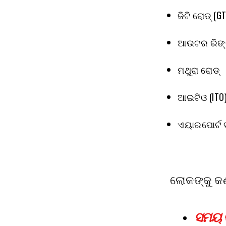
ଜିଟି ରୋଡ୍ (G
ଆଉଟର ରିଙ୍
ମଥୁରା ରୋଡ୍
ଆଇଟିଓ (ITO
ଏୟାରପୋର୍ଟ ସ
ଲୋକଙ୍କୁ କଣ
ସମୟ ବ