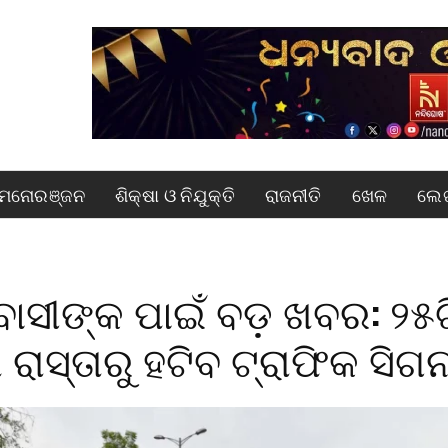
ମନୋରଞ୍ଜନ
ଶିକ୍ଷା ଓ ନିଯୁକ୍ତି
ରାଜନୀତି
ଖେଳ
ଲେଖ
ବାସୀଙ୍କ ପାଇଁ ବଡ଼ ଖବର: ୨୫ଟ
 ରାସ୍ତାରୁ ହଟିବ ଟ୍ରାଫିକ ସିଗନ