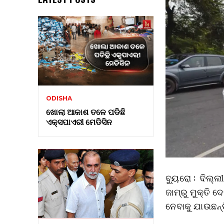
ODISHA
ଖୋଲା ଆକାଶ ତଳେ ପଡିଛି
ଏକ୍ସପାଏରୀ ମେଡିସିନ
ବ୍ୟୁରୋ : ଦିଲ୍
ଜାମ୍‌ରୁ ମୁକ୍ତ
ନେବାକୁ ଯାଉଛନ୍