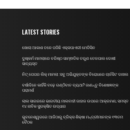
LATEST STORIES
ଖୋଲା ଆକାଶ ତଳେ ପଡିଛି ଏକ୍ସପାଏରୀ ମେଡିସିନ
ଦୁଷ୍କର୍ମ ମାମଲାରେ ବରିଷ୍ଠ ସାମ୍ଵାଦିକ ତରୁଣ ତେଜପାଲ ଦୋଷୀ
ସାବ୍ୟସ୍ତ
ନିଟ୍ ପେପର ଲିକ୍ ମାମଲା :ସବୁ ଅଭିଯୁକ୍ତଙ୍କ ବିରୋଧରେ ଚାର୍ଜସିଟ ଦାଖଲ
ବର୍ଷାଦିନେ କାହିଁକି ବଢ଼େ ଗଣ୍ଠିବାତ ବ୍ୟଥା? ଜାଣନ୍ତୁ ବିଶେଷଜ୍ଞଙ୍କ
ପରାମର୍ଶ
ଲାଲ ସାଗରରେ ଭାରତୀୟ ମାଲବାହୀ ଜାହାଜ ଉପରେ ଆକ୍ରମଣ; ସମସ୍ତ
୧୪ ନାବିକ ସୁରକ୍ଷିତ ଉଦ୍ଧାର
ଭୁବନେଶ୍ୱରରେ ଆଜିଠାରୁ ବ୍ରିକ୍ସ ଶିକ୍ଷା ମନ୍ତ୍ରୀମାନଙ୍କ ୧୩ତମ
ବୈଠକ