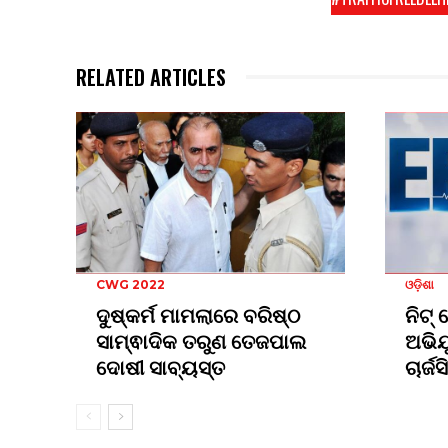
RELATED ARTICLES
CWG 2022
ଓଡ଼ିଶା
ଦୁଷ୍କର୍ମ ମାମଲାରେ ବରିଷ୍ଠ
ନିଟ୍
ସାମ୍ଵାଦିକ ତରୁଣ ତେଜପାଲ
ଅଭିଯ
ଦୋଷୀ ସାବ୍ୟସ୍ତ
ଚାର୍