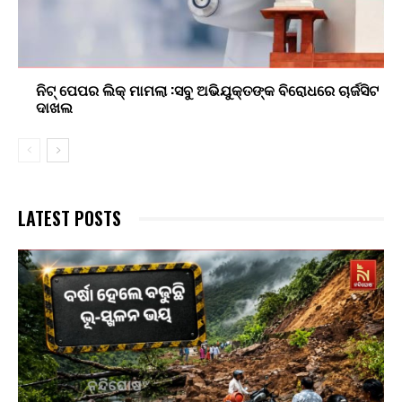
ନିଟ୍ ପେପର ଲିକ୍ ମାମଲା :ସବୁ ଅଭିଯୁକ୍ତଙ୍କ ବିରୋଧରେ ଚାର୍ଜସିଟ
ଦାଖଲ
LATEST POSTS