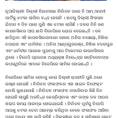
ନୂଆଦିଲ୍ଲୀ: ଦିଲ୍ଲୀ ବିଧାନସଭା ନିର୍ବାଚନ ପରେ ବି ଆମ୍ ଆଦମୀ
ପାର୍ଟିକୁ ଝଟକା ଲାଗିବା ବନ୍ଦ ହେଉନି । ହାତରୁ ଦିଲ୍ଲୀ ସିଂହାସନ
ଯିବାର ୭ ଦିନ ପରେ ପୁଣି ଏକ ଝଟକା ଲାଗିଛି । ଦଳର ତିନି ଜଣ
କାଉନସିଲର ଆପ ଛାଡି ବିଜେପିରେ ଯୋଗ ଦେଇଛନ୍ତି । ଦଳ
ଛାଡିଥିବା ଏହି କାଉନସିଲରମାନେ ହେଲେ ଅନିତା ବସୋୟା, ନିଖିଲ
ଚପରାନା ଏବଂ ଧର୍ମବୀର । ଅନିତା ଆଣ୍ଡ୍ରୁଜଗଞ୍ଜ, ନିଖିଲ ବଦରପୁର
ଏବଂ ଧର୍ମବୀର ଆରକେ ପୁରମରୁ ଆପ ଟିକେଟରେ କାଉନସିଲର
ଥିଲେ । ବିଜେପି ପ୍ରଦେଶ ଅଧ୍ୟକ୍ଷ ବିରେନ୍ଦ୍ର ସଚ୍ଚିଦେବାଙ୍କ
ଉପସ୍ଥିତିରେ ଏମାନେ ବିଜେପିରେ ସାମିଲ ହୋଇଛନ୍ତି ।
ବିଜେପିରେ ସାମିଲ ହେବାକୁ ନେଇ ଦିଲ୍ଲୀ ରାଜନୀତି ପୁଣି ଥରେ
ଉଷ୍ଣ ହୋଇଛି । ନିର୍ବାଚନ ଫଳାଫଳର ଏହା ସାଇଡ ଡିଫେକ୍ଟ
ବୋଲି କୁହାଯାଉଛି । ନିର୍ବାଚନ ଫଳାଫଳ ବାହାରିବାର କିଛି ଦିନ
ହୋଇନି ଲାଗୁଛି ଅରବିନ୍ଦ କେଜ୍ରିଓ୍ବାଲ ଏବଂ ତାଙ୍କ ଦଳ ଆପର
ଖରାପ ସମୟ ଆରମ୍ଭ ହୋଇଯାଇଛି । ନିର୍ବାଚନ ପୂର୍ବରୁ ବିଜେପି
ଆପକୁ ଝଟକା ଦେବା ଆରମ୍ଭ କରିଥିବା ବେଳେ ଫଳାଫଳ ଆସିବା
ପରେ ମଧ୍ୟ ଏହା ଜାରି ରହିଛି । ଦିଲ୍ଲୀରେ ଗତ ୫ ତାରିଖରେ ଭୋଟ