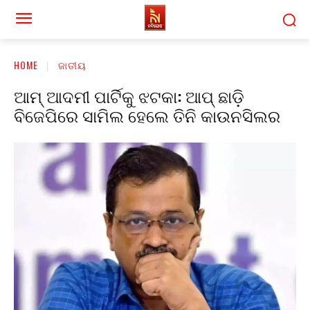
HOME
ଜାତୀୟ
ଆମ୍ ଆଦମୀ ପାର୍ଟିକୁ ଝଟକା: ଆପ୍ ଛାଡ଼ି
ବିଜେପିରେ ସାମିଲ ହେଲେ ତିନି କାଉନସିଲର