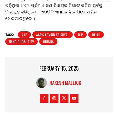
ପଡ଼ିଥିଲା । ଏହା ପୂର୍ବରୁ ୬ ଜଣ ବିଧାୟକ ଟିକେଟ କଟିବା ପୂର୍ବରୁ
ବିଦ୍ରୋହ କରିଥିଲେ । ଏପରିକି ଏମାନେ ବିଜେପିରେ ସାମିଲ
ହୋଇଯାଇଥିଲେ ।
TAGS:
AAP
AAP'S ARVIND KEJRIWAL
BJP
DELHI
NANDIGHOSHA TV
ODISHA
FEBRUARY 15, 2025
RAKESH MALLICK