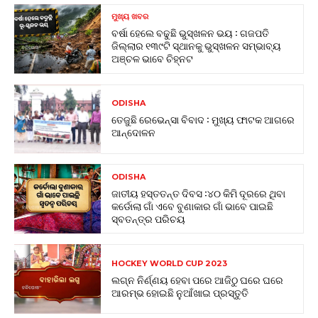
ମୁଖ୍ୟ ଖବର
ବର୍ଷା ହେଲେ ବଢୁଛି ଭୁସ୍ଖଳନ ଭୟ : ଗଜପତି
ଜିଲ୍ଲାର ୧୩୯ଟି ସ୍ଥାନକୁ ଭୁସ୍ଖଳନ ସମ୍ଭାବ୍ୟ
ଅଞ୍ଚଳ ଭାବେ ଚିହ୍ନଟ
ODISHA
ତେଜୁଛି ରେଭେନ୍ସା ବିବାଦ : ମୁଖ୍ୟ ଫାଟକ ଆଗରେ
ଆନ୍ଦୋଳନ
ODISHA
ଜାତୀୟ ହସ୍ତତନ୍ତ ଦିବସ :୪୦ କିମି ଦୂରରେ ଥିବା
କର୍ଡୋଲା ଗାଁ ଏବେ ବୁଣାକାର ଗାଁ ଭାବେ ପାଇଛି
ସ୍ବତନ୍ତ୍ର ପରିଚୟ
HOCKEY WORLD CUP 2023
ଲଗ୍ନ ନିର୍ଣ୍ଣୟ ହେବା ପରେ ଆଜିଠୁ ଘରେ ଘରେ
ଆରମ୍ଭ ହୋଇଛି ନୁଆଁଖାଇ ପ୍ରସ୍ତୁତି