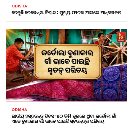
ODISHA
ତେଜୁଛି ରେଭେନ୍ସା ବିବାଦ : ମୁଖ୍ୟ ଫାଟକ ଆଗରେ ଆନ୍ଦୋଳନ
ODISHA
ଜାତୀୟ ହସ୍ତତନ୍ତ ଦିବସ :୪୦ କିମି ଦୂରରେ ଥିବା କର୍ଡୋଲା ଗାଁ
ଏବେ ବୁଣାକାର ଗାଁ ଭାବେ ପାଇଛି ସ୍ବତନ୍ତ୍ର ପରିଚୟ