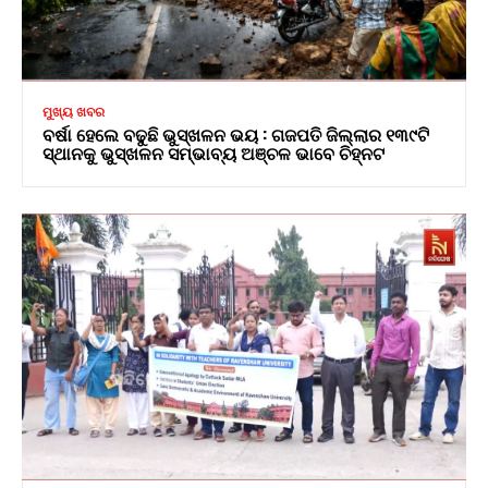
ମୁଖ୍ୟ ଖବର
ବର୍ଷା ହେଲେ ବଢୁଛି ଭୁସ୍ଖଳନ ଭୟ : ଗଜପତି ଜିଲ୍ଲାର ୧୩୯ଟି
ସ୍ଥାନକୁ ଭୁସ୍ଖଳନ ସମ୍ଭାବ୍ୟ ଅଞ୍ଚଳ ଭାବେ ଚିହ୍ନଟ