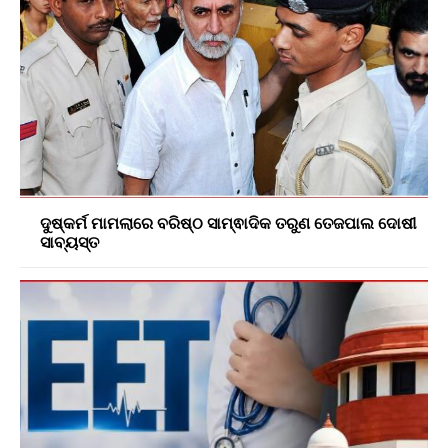
ଦୁଷ୍କର୍ମ ମାମଲାରେ ବରିଷ୍ଠ ସାମ୍ଵାଦିକ ତରୁଣ ତେଜପାଲ ଦୋଷୀ
ସାବ୍ୟସ୍ତ