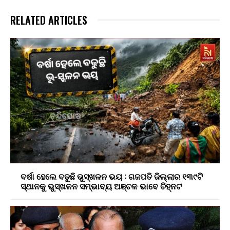
RELATED ARTICLES
ବର୍ଷା ହେଲେ ବଢୁଛି ଭୁସ୍ଖଳନ ଭୟ : ଗଜପତି ଜିଲ୍ଲାର ୧୩୯ଟି
ସ୍ଥାନକୁ ଭୁସ୍ଖଳନ ସମ୍ଭାବ୍ୟ ଅଞ୍ଚଳ ଭାବେ ଚିହ୍ନଟ