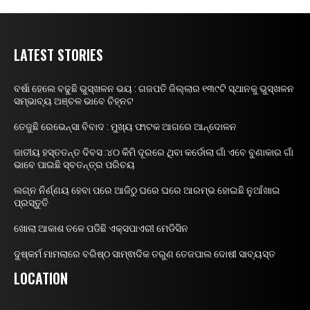
LATEST STORIES
ବର୍ଷା ହେଲେ ବଢୁଛି ଭୁସ୍ଖଳନ ଭୟ : ଗଜପତି ଜିଲ୍ଲାର ୧୩୯ଟି ସ୍ଥାନକୁ ଭୁସ୍ଖଳନ
ସମ୍ଭାବ୍ୟ ଅଞ୍ଚଳ ଭାବେ ଚିହ୍ନଟ
ତେଜୁଛି ରେଭେନ୍ସା ବିବାଦ : ମୁଖ୍ୟ ଫାଟକ ଆଗରେ ଆନ୍ଦୋଳନ
ଜାତୀୟ ହସ୍ତତନ୍ତ ଦିବସ :୪୦ କିମି ଦୂରରେ ଥିବା କର୍ଡୋଲା ଗାଁ ଏବେ ବୁଣାକାର ଗାଁ
ଭାବେ ପାଇଛି ସ୍ବତନ୍ତ୍ର ପରିଚୟ
ଲଗ୍ନ ନିର୍ଣ୍ଣୟ ହେବା ପରେ ଆଜିଠୁ ଘରେ ଘରେ ଆରମ୍ଭ ହୋଇଛି ନୁଆଁଖାଇ
ପ୍ରସ୍ତୁତି
ଖୋଲା ଆକାଶ ତଳେ ପଡିଛି ଏକ୍ସପାଏରୀ ମେଡିସିନ
ଦୁଷ୍କର୍ମ ମାମଲାରେ ବରିଷ୍ଠ ସାମ୍ଵାଦିକ ତରୁଣ ତେଜପାଲ ଦୋଷୀ ସାବ୍ୟସ୍ତ
LOCATION