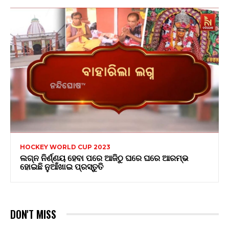
HOCKEY WORLD CUP 2023
ଲଗ୍ନ ନିର୍ଣ୍ଣୟ ହେବା ପରେ ଆଜିଠୁ ଘରେ ଘରେ ଆରମ୍ଭ
ହୋଇଛି ନୁଆଁଖାଇ ପ୍ରସ୍ତୁତି
DON'T MISS